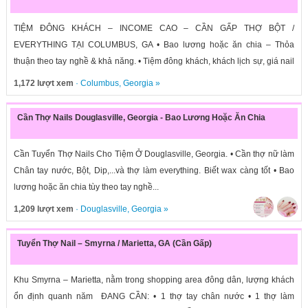
TIỆM ĐÔNG KHÁCH – INCOME CAO – CẦN GẤP THỢ BỘT /
EVERYTHING TẠI COLUMBUS, GA • Bao lương hoặc ăn chia – Thỏa
thuận theo tay nghề & khả năng. • Tiệm đông khách, khách lịch sự, giá nail
cao,...
1,172 lượt xem
·
Columbus
,
Georgia
»
Cần Thợ Nails Douglasville, Georgia - Bao Lương Hoặc Ăn Chia
Cần Tuyển Thợ Nails Cho Tiệm Ở Douglasville, Georgia. • Cần thợ nữ làm
Chân tay nước, Bột, Dip,...và thợ làm everything. Biết wax càng tốt • Bao
lương hoặc ăn chia tùy theo tay nghề...
1,209 lượt xem
·
Douglasville
,
Georgia
»
Tuyển Thợ Nail – Smyrna / Marietta, GA (Cần Gấp)
Khu Smyrna – Marietta, nằm trong shopping area đông dân, lượng khách
ổn định quanh năm ĐANG CẦN: • 1 thợ tay chân nước • 1 thợ làm