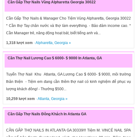
Cần Gấp Thợ Nails Vùng Alpharetta Georgia 30022
Cần Gấp Thợ Nails & Manager Cho Tiệm Vùng Alpharetta, Georgia 30022
* Cần thợ Tay chân nước và thợ làm everything. - Bảo đảm income cao. *
Cần Manager trẻ, năng động hoạt bát, biết tiếng anh và...
1,318 lượt xem
·
Alpharetta
,
Georgia
»
Cần Thợ Nail Lương Cao $ 6000- $ 9000 In Atlanta, GA
Tuyển Thợ Nail Khu Atlanta, GA Lương Cao $ 6000- $ 9000, môi trường
thân thiện - Tiệm em đang cần thêm thợ nail có kinh nghiệm để phục vụ
lượng khách đông! - Thưởng $500...
10,259 lượt xem
·
Atlanta
,
Georgia
»
Cần Gấp Thợ Nails Đông Khách In Atlanta GA
CẦN GẤP THỢ NAILS IN ATLANTA GA 30339!!! Tiệm M. VINCÉ NAIL SPA