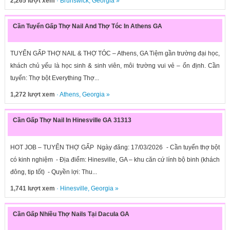
2,265 lượt xem
·
Brunswick
,
Georgia
»
Cần Tuyển Gấp Thợ Nail And Thợ Tóc In Athens GA
TUYỂN GẤP THỢ NAIL & THỢ TÓC – Athens, GA Tiệm gần trường đại học,
khách chủ yếu là học sinh & sinh viên, môi trường vui vẻ – ổn định. Cần
tuyển: Thợ bột Everything Thợ...
1,272 lượt xem
·
Athens
,
Georgia
»
Cần Gấp Thợ Nail In Hinesville GA 31313
HOT JOB – TUYỂN THỢ GẤP Ngày đăng: 17/03/2026 - Cần tuyển thợ bột
có kinh nghiệm - Địa điểm: Hinesville, GA – khu căn cứ lính bộ binh (khách
đông, tip tốt) - Quyền lợi: Thu...
1,741 lượt xem
·
Hinesville
,
Georgia
»
Cần Gấp Nhiều Thợ Nails Tại Dacula GA