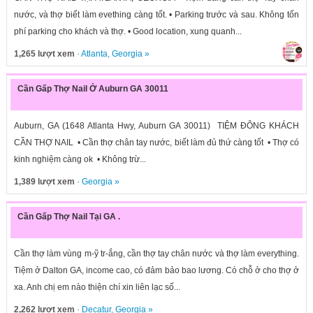
nước, và thợ biết làm evething càng tốt. • Parking trước và sau. Không tốn
phí parking cho khách và thợ. • Good location, xung quanh...
1,265 lượt xem
·
Atlanta
,
Georgia
»
Cần Gấp Thợ Nail Ở Auburn GA 30011
Auburn, GA (1648 Atlanta Hwy, Auburn GA 30011) TIỆM ĐÔNG KHÁCH
CẦN THỢ NAIL • Cần thợ chân tay nước, biết làm đủ thứ càng tốt • Thợ có
kinh nghiệm càng ok • Không trừ...
1,389 lượt xem
·
Georgia
»
Cần Gấp Thợ Nail Tại GA .
Cần thợ làm vùng m-ỹ tr-ắng, cần thợ tay chân nước và thợ làm everything.
Tiệm ở Dalton GA, income cao, có đảm bảo bao lương. Có chỗ ở cho thợ ở
xa. Anh chị em nào thiện chí xin liên lạc số...
2,262 lượt xem
·
Decatur
,
Georgia
»