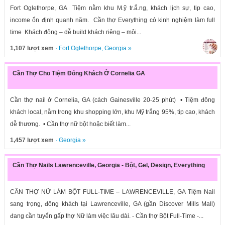
Fort Oglethorpe, GA Tiệm nằm khu M.ỹ tr.ắ.ng, khách lịch sự, tip cao,
income ổn định quanh năm. Cần thợ Everything có kinh nghiệm làm full
time Khách đông – dễ build khách riêng – môi...
1,107 lượt xem
·
Fort Oglethorpe
,
Georgia
»
Cần Thợ Cho Tiệm Đông Khách Ở Cornelia GA
Cần thợ nail ở Cornelia, GA (cách Gainesville 20-25 phút) • Tiệm đông
khách local, nằm trong khu shopping lớn, khu Mỹ trắng 95%, tip cao, khách
dễ thương. • Cần thợ nữ bột hoặc biết làm...
1,457 lượt xem
·
Georgia
»
Cần Thợ Nails Lawrenceville, Georgia - Bột, Gel, Design, Everything
CẦN THỢ NỮ LÀM BỘT FULL-TIME – LAWRENCEVILLE, GA Tiệm Nail
sang trọng, đông khách tại Lawrenceville, GA (gần Discover Mills Mall)
đang cần tuyển gấp thợ Nữ làm việc lâu dài. - Cần thợ Bột Full-Time -...