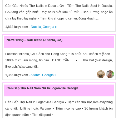
Cần Gấp Nhiều Thợ Nails In Dacula GA - Tiệm The Nails Spot in Dacula,
GA đang cần gấp nhiều thợ nails biết làm đủ thứ. - Bao Lương hoặc ăn
chia tùy theo tay nghề. - Tiệm khu shopping center, đông khách,...
1,838 lượt xem
·
Dacula
,
Georgia
»
NOw Hiring – Nail Techs (Atlanta, GA)
Location: Atlanta, GA Cách chợ Hong Kong ~15 phút Khu khách M.ỹ.đen –
100% thích làm móng, tip cao ĐANG CẦN: • Thợ bột (biết design,
Eyelash, Wax càng tốt...
1,355 lượt xem
·
Atlanta
,
Georgia
»
Cần Gấp Thợ Nail Nam Nữ In Loganville Georgia
Cần Gấp Thợ Nail In Loganville Georgia • Tiệm cần thợ bột, làm evrything
càng tốt, fulltime hoặc Partime • Tiệm income cao • Số lượng khách ổn
định quanh năm • Tips rất good •...