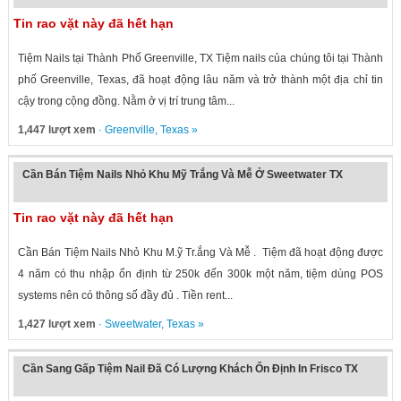
Tin rao vặt này đã hết hạn
Tiệm Nails tại Thành Phố Greenville, TX Tiệm nails của chúng tôi tại Thành
phố Greenville, Texas, đã hoạt động lâu năm và trở thành một địa chỉ tin
cậy trong cộng đồng. Nằm ở vị trí trung tâm...
1,447 lượt xem
·
Greenville
,
Texas
»
Cần Bán Tiệm Nails Nhỏ Khu Mỹ Trắng Và Mễ Ở Sweetwater TX
Tin rao vặt này đã hết hạn
Cần Bán Tiệm Nails Nhỏ Khu M.ỹ Tr.ắng Và Mễ . Tiệm đã hoạt động được
4 năm có thu nhập ổn định từ 250k đến 300k một năm, tiệm dùng POS
systems nên có thông số đầy đủ . Tiền rent...
1,427 lượt xem
·
Sweetwater
,
Texas
»
Cần Sang Gấp Tiệm Nail Đã Có Lượng Khách Ổn Định In Frisco TX