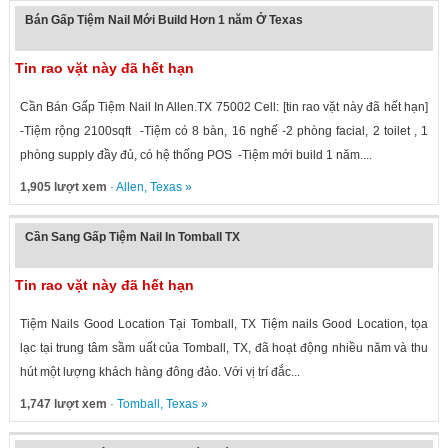
Bán Gấp Tiệm Nail Mới Build Hơn 1 năm Ở Texas
Tin rao vặt này đã hết hạn
Cần Bán Gấp Tiệm Nail In Allen.TX 75002 Cell: [tin rao vặt này đã hết hạn]
-Tiệm rộng 2100sqft -Tiệm có 8 bàn, 16 nghế -2 phòng facial, 2 toilet , 1
phòng supply đầy đủ, có hệ thống POS -Tiệm mới build 1 năm....
1,905 lượt xem
·
Allen
,
Texas
»
Cần Sang Gấp Tiệm Nail In Tomball TX
Tin rao vặt này đã hết hạn
Tiệm Nails Good Location Tại Tomball, TX Tiệm nails Good Location, tọa
lạc tại trung tâm sầm uất của Tomball, TX, đã hoạt động nhiều năm và thu
hút một lượng khách hàng đông đảo. Với vị trí đắc...
1,747 lượt xem
·
Tomball
,
Texas
»