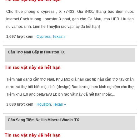
Cho thue phong o cypress , tx 77433. Gia $400/ thang bao dien nuoc
internet.Cach truong Lonestar 3 phut, gan cho Ca Mau, cho HEB. Uu tien
nu va hoc sinh. Lien he Thuy[tin rao vặt này đã hết hạn]
1,697 lượt xem
·
Cypress
,
Texas
»
Cần Thợ Nail Gấp In Houston TX
Tin rao vặt này đã hết hạn
Tiệm nail đang cần thợ Nail. Khu Mix giá nail cao tip hậu cần thợ tay chân
nước và thợ bột biết một chút (design) Bao lương theo kinh nghiệm cho thợ
Tiệm khu I10 and beltway8 Ll: [tin rao vặt này đã hết hạn] hoặc...
3,080 lượt xem
·
Houston
,
Texas
»
Cần Sang Tiệm Nail In Mineral Waells TX
Tin rao vặt này đã hết hạn