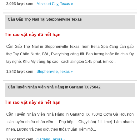
2,093 lượt xem
·
Missouri City
,
Texas
»
Cần Gấp Thợ Nail Tại Stepphenville Texas
Tin rao vặt này đã hết hạn
Cần Gấp Thợ Nail in Stepphenville Texas Tiệm Bella Spa đang cần gấp
thợ Tay Chân Nước, Bột , Everything càng tốt. Bao lương hoặc ăn chia tùy
tay nghề. Khu Mỹ trắng, tip cao , cách alington 1:45 phút. Em có...
1,842 lượt xem
·
Stephenville
,
Texas
»
Cần Tuyển Nhân Viên Nhà Hàng In Garland TX 75042
Tin rao vặt này đã hết hạn
Cần Tuyển Nhân Viên Nhà Hàng In Garland TX 75042 Cơm Gà Houston
cần tuyển nhiều nhân viên : - Phụ bếp - Chạy bàn( full time). Làm nhanh
nhẹn. Lương trả theo giờ, theo thỏa thuận Tiệm mở...
2,827 lượt xem
·
Garland
,
Texas
»