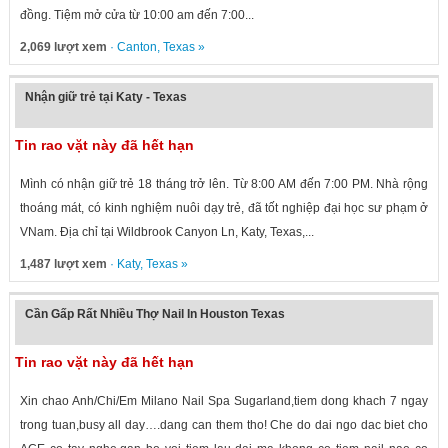
đồng. Tiệm mở cửa từ 10:00 am đến 7:00...
2,069 lượt xem
·
Canton
,
Texas
»
Nhận giữ trẻ tại Katy - Texas
Tin rao vặt này đã hết hạn
Mình có nhận giữ trẻ 18 tháng trở lên. Từ 8:00 AM đến 7:00 PM. Nhà rộng
thoáng mát, có kinh nghiệm nuôi dạy trẻ, đã tốt nghiệp đại học sư phạm ở
VNam. Địa chỉ tại Wildbrook Canyon Ln, Katy, Texas,...
1,487 lượt xem
·
Katy
,
Texas
»
Cần Gấp Rất Nhiều Thợ Nail In Houston Texas
Tin rao vặt này đã hết hạn
Xin chao Anh/Chi/Em Milano Nail Spa Sugarland,tiem dong khach 7 ngay
trong tuan,busy all day….dang can them tho! Che do dai ngo dac biet cho