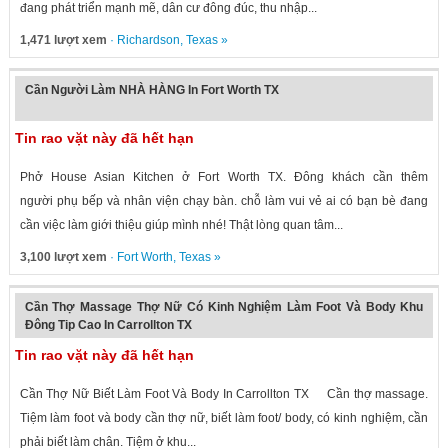
đang phát triển mạnh mẽ, dân cư đông đúc, thu nhập...
1,471 lượt xem
·
Richardson
,
Texas
»
Cần Người Làm NHÀ HÀNG In Fort Worth TX
Tin rao vặt này đã hết hạn
Phở House Asian Kitchen ở Fort Worth TX. Đông khách cần thêm
người phụ bếp và nhân viện chạy bàn. chỗ làm vui vẻ ai có bạn bè đang
cần việc làm giới thiệu giúp mình nhé! Thật lòng quan tâm...
3,100 lượt xem
·
Fort Worth
,
Texas
»
Cần Thợ Massage Thợ Nữ Có Kinh Nghiệm Làm Foot Và Body Khu
Đông Tip Cao In Carrollton TX
Tin rao vặt này đã hết hạn
Cần Thợ Nữ Biết Làm Foot Và Body In Carrollton TX Cần thợ massage.
Tiệm làm foot và body cần thợ nữ, biết làm foot/ body, có kinh nghiệm, cần
phải biết làm chân. Tiệm ở khu...