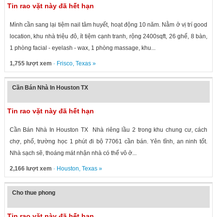
Tin rao vặt này đã hết hạn
Mình cần sang lại tiệm nail tâm huyết, hoạt động 10 năm. Nằm ở vị trí good
location, khu nhà triệu đô, ít tiệm cạnh tranh, rộng 2400sqft, 26 ghế, 8 bàn,
1 phòng facial - eyelash - wax, 1 phòng massage, khu...
1,755 lượt xem
·
Frisco
,
Texas
»
Cần Bán Nhà In Houston TX
Tin rao vặt này đã hết hạn
Cần Bán Nhà In Houston TX Nhà riêng lầu 2 trong khu chung cư, cách
chợ, phố, trường học 1 phút đi bộ 77061 cần bán. Yên tĩnh, an ninh tốt.
Nhà sạch sẽ, thoáng mát nhận nhà có thể vô ở...
2,166 lượt xem
·
Houston
,
Texas
»
Cho thue phong
Tin rao vặt này đã hết hạn