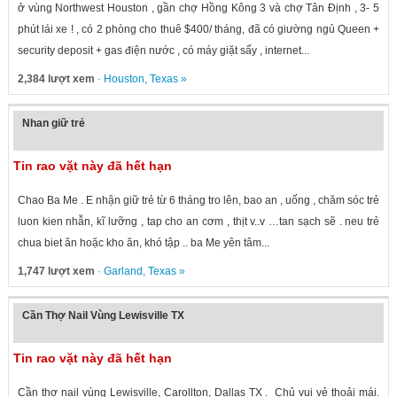
ở vùng Northwest Houston , gần chợ Hồng Kông 3 và chợ Tân Định , 3- 5
phút lái xe ! , có 2 phòng cho thuê $400/ tháng, đã có giường ngủ Queen +
security deposit + gas điện nước , có máy giặt sấy , internet...
2,384 lượt xem
·
Houston
,
Texas
»
Nhan giữ trẻ
Tin rao vặt này đã hết hạn
Chao Ba Me . E nhận giữ trẻ từ 6 tháng tro lên, bao an , uống , chăm sóc trẻ
luon kien nhẫn, kĩ lưỡng , tap cho an cơm , thịt v..v …tan sạch sẽ . neu trẻ
chua biet ăn hoặc kho ăn, khó tập .. ba Me yên tâm...
1,747 lượt xem
·
Garland
,
Texas
»
Cần Thợ Nail Vùng Lewisville TX
Tin rao vặt này đã hết hạn
Cần thợ nail vùng Lewisville, Carollton, Dallas TX . Chủ vui vẻ thoải mái.