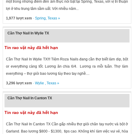
một trong những điểm đến ẩm thực nổi bật tại Spring, Texas, với vị trí thuận
lợi ở khu trung tâm sầm uất. Với nhiều năm...
1,977 lượt xem
·
Spring
,
Texas
»
Cần Thợ Nail In Wylie TX
Tin rao vặt này đã hết hạn
Cần Thợ Nail In Wylie TX!!! Tiệm Roza Nails đang cần thợ biết làm dip, bột
or everything càng tốt. Lương ăn chia 6/4. Lương ra mỗi tuần. Thợ làm
everything – thợ giỏi bao lương tùy theo tay nghề....
3,296 lượt xem
·
Wylie
,
Texas
»
Cần Thợ Nail In Canton TX
Tin rao vặt này đã hết hạn
Cần Thợ Nail In Canton TX Cần gấp nhiều thợ giỏi chân tay nước và bột ở
Garland. Bao lương $800 - $1300, tips cao. Không khí làm việc vui vẻ, hòa