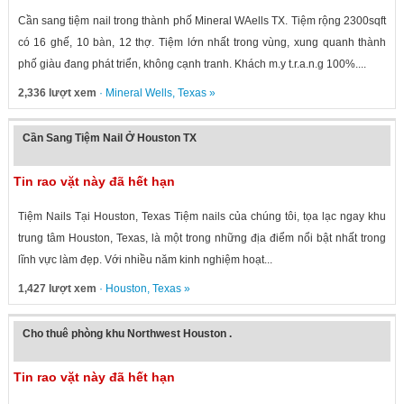
Cần sang tiệm nail trong thành phố Mineral WAells TX. Tiệm rộng 2300sqft
có 16 ghế, 10 bàn, 12 thợ. Tiệm lớn nhất trong vùng, xung quanh thành
phố giàu đang phát triển, không cạnh tranh. Khách m.y t.r.a.n.g 100%....
2,336 lượt xem
·
Mineral Wells
,
Texas
»
Cần Sang Tiệm Nail Ở Houston TX
Tin rao vặt này đã hết hạn
Tiệm Nails Tại Houston, Texas Tiệm nails của chúng tôi, tọa lạc ngay khu
trung tâm Houston, Texas, là một trong những địa điểm nổi bật nhất trong
lĩnh vực làm đẹp. Với nhiều năm kinh nghiệm hoạt...
1,427 lượt xem
·
Houston
,
Texas
»
Cho thuê phòng khu Northwest Houston .
Tin rao vặt này đã hết hạn