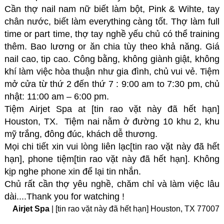
Cần thợ nail nam nữ biết làm bột, Pink & Wihte, tay
chân nước, biết làm everything càng tốt. Thợ làm full
time or part time, thợ tay nghề yếu chủ có thể training
thêm. Bao lương or ăn chia tùy theo khả năng. Giá
nail cao, tip cao. Công bằng, không giành giật, không
khí làm việc hòa thuận như gia đình, chủ vui vẻ. Tiệm
mở cửa từ thứ 2 đến thứ 7 : 9:00 am to 7:30 pm, chủ
nhật: 11:00 am – 6:00 pm.
Tiệm Airjet Spa at [tin rao vặt này đã hết hạn]
Houston, TX. Tiệm nai nằm ở đường 10 khu 2, khu
mỹ trắng, đông đúc, khách dễ thương.
Mọi chi tiết xin vui lòng liên lạc[tin rao vặt này đã hết
hạn], phone tiệm[tin rao vặt này đã hết hạn]. Không
kịp nghe phone xin để lại tin nhắn.
Chủ rất cần thợ yêu nghề, chăm chỉ và làm việc lâu
dài....Thank you for watching !
Airjet Spa
| [tin rao vặt này đã hết hạn] Houston, TX 77007