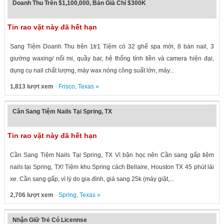
Doanh Thu Trên $1,100,000, Bán Giá Chỉ $300K
Tin rao vặt này đã hết hạn
Sang Tiệm Doanh Thu trên 1tr1 Tiệm có 32 ghế spa mới, 8 bàn nail, 3
giường waxing/ nối mi, quầy bar, hệ thống tính tiền và camera hiện đại,
dụng cụ nail chất lượng, máy wax nóng công suất lớn, máy...
1,813 lượt xem
·
Frisco
,
Texas
»
Cần Sang Tiệm Nails Tại Spring, TX
Tin rao vặt này đã hết hạn
Cần Sang Tiệm Nails Tại Spring, TX Vì bận học nên Cần sang gấp tiệm
nails tại Spring, TX! Tiệm khu Spring cách Bellaire, Houston TX 45 phút lái
xe. Cần sang gấp, vì lý do gia đình, giá sang 25k (máy giặt,...
2,706 lượt xem
·
Spring
,
Texas
»
Nhận Giữ Trẻ Có Licennse