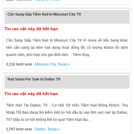
Cần Sang Gấp Tiệm Nail In Missouri City TX
Tin rao vặt này đã hết hạn
Cần Sang Gấp Tiệm Nail In Missouri City TX Vì move về tiểu bang khác
nên cần sang lại tiệm nail đang hoạt động tốt, có lượng khách ổn định
quanh năm, phù hợp cho gia đình làm. - Tiệm rộng...
2,132 lượt xem
·
Missouri City
,
Texas
»
Nail Salon For Sale In Dallas TX
Tin rao vặt này đã hết hạn
Tiệm Nail Tại Dallas, TX - Cơ Hội Sở Hữu Tiệm Nail Đông Khách, Thu
Nhập Tốt Bạn đang tìm kiếm một cơ hội đầu tư vào lĩnh vực nail tại Dallas,
TX? Đây là cơ hội không thể bỏ qua! Tiệm Nail lâu...
1,707 lượt xem
·
Dallas
,
Texas
»