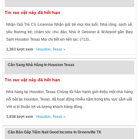
Tin rao vặt này đã hết hạn
Nhận Giữ Trẻ Có Licennse Nhận giữ trẻ mọi lứa tuổi, Nhà rộng, sạch sẽ,
yêu thương trẻ, chăm sóc chu đáo, Nhà ở Gessner & W.Airport gần Bwy
Sam Houston Texas Mọi chi tiết xin liên lạc: (713)...
1,363 lượt xem
·
Houston
,
Texas
»
Cần Sang Nhà Hàng In Houston Texas
Tin rao vặt này đã hết hạn
Nhà hàng tại Houston, Texas Chúng tôi hân hạnh giới thiệu một nhà hàng
nổi bật tại Houston, Texas, đã hoạt động nhiều năm trong khu vực sầm uất.
Với vị trí thuận lợi và lượng khách hàng đông...
1,938 lượt xem
·
Houston
,
Texas
»
Cần Bán Gấp Tiệm Nail Good Income In Greenville TX