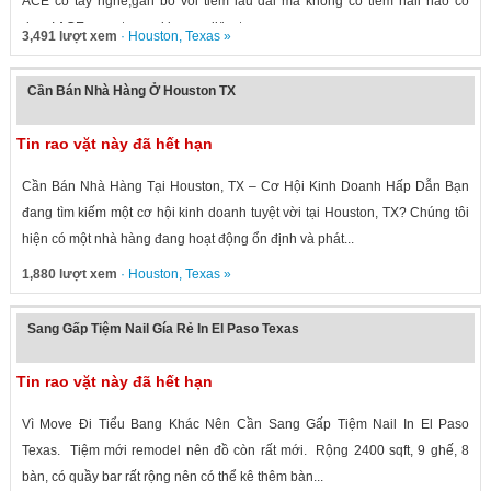
ACE co tay nghe,gan bo voi tiem lau dai ma khong co tiem nail nao co
duoc! ACE quan tam vui long call/text...
3,491 lượt xem
·
Houston
,
Texas
»
Cần Bán Nhà Hàng Ở Houston TX
Tin rao vặt này đã hết hạn
Cần Bán Nhà Hàng Tại Houston, TX – Cơ Hội Kinh Doanh Hấp Dẫn Bạn
đang tìm kiếm một cơ hội kinh doanh tuyệt vời tại Houston, TX? Chúng tôi
hiện có một nhà hàng đang hoạt động ổn định và phát...
1,880 lượt xem
·
Houston
,
Texas
»
Sang Gấp Tiệm Nail Gía Rẻ In El Paso Texas
Tin rao vặt này đã hết hạn
Vì Move Đi Tiểu Bang Khác Nên Cần Sang Gấp Tiệm Nail In El Paso
Texas. Tiệm mới remodel nên đồ còn rất mới. Rộng 2400 sqft, 9 ghế, 8
bàn, có quầy bar rất rộng nên có thể kê thêm bàn...