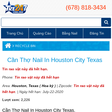
(678) 818-3434
Trang Chủ
Quảng Cáo
Bằng Nail
Đăng Tin
›
RECYCLE BIN
Cần Thợ Nail In Houston City Texas
Tin rao vặt này đã hết hạn.
Phone:
Tin rao vặt này đã hết hạn
Area:
Houston
,
Texas
(
Hoa kỳ
)
| Zipcode:
Tin rao vặt này đã
hết hạn
. | Ngày hết hạn: July-22-2020
Lượt xem:
2,226
Cần Thợ Nail In Houston City Texas.