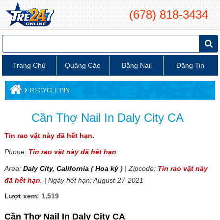
(678) 818-3434
Trang Chủ
Quảng Cáo
Bằng Nail
Đăng Tin
›
RECYCLE BIN
Cần Thợ Nail In Daly City CA
Tin rao vặt này đã hết hạn.
Phone:
Tin rao vặt này đã hết hạn
Area:
Daly City
,
California
(
Hoa kỳ
)
| Zipcode:
Tin rao vặt này
đã hết hạn
. | Ngày hết hạn: August-27-2021
Lượt xem:
1,519
Cần Thợ Nail In Daly City CA