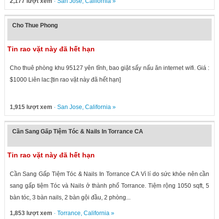
2,177 lượt xem
·
San Jose
,
California
»
Cho Thue Phong
Tin rao vặt này đã hết hạn
Cho thuê phòng khu 95127 yên tĩnh, bao giặt sấy nấu ăn internet wifi. Giá :
$1000 Liên lac:[tin rao vặt này đã hết hạn]
1,915 lượt xem
·
San Jose
,
California
»
Cần Sang Gấp Tiệm Tóc & Nails In Torrance CA
Tin rao vặt này đã hết hạn
Cần Sang Gấp Tiệm Tóc & Nails In Torrance CA Vì lí do sức khỏe nên cần
sang gấp tiệm Tóc và Nails ở thành phố Torrance. Tiệm rộng 1050 sqft, 5
bàn tóc, 3 bàn nails, 2 bàn gội đầu, 2 phòng...
1,853 lượt xem
·
Torrance
,
California
»