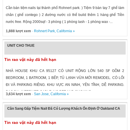
Cần bán tiệm nails tại thành phố Rohnert park. ) Tiệm 9 bàn tay 7 ghế làm
chân ( ghế contego ) 2 đường nước có thể build thêm 1 hàng ghế Tiền
nước free. Rộng 2000sqf - 3 phòng ( 1 phòng lash - 1 phòng wax -...
1,888 lượt xem
·
Rohnert Park
,
California
»
UNIT CHO THUE
Tin rao vặt này đã hết hạn
NHÀ HOUSE KHU CA 95127 CÓ UNIT RỘNG LỚN 540 SF GỒM 2
BEDROOM, 1 BATROOM, 1 BẾP, TỦ LẠNH VỪA MỚI REMODEL. CÓ LỐI
ĐI VÀ PARKING RIÊNG. KHU VỰC AN NINH, YÊN TĨNH, DỄ PARKING.
BAO ĐN, INTERNET, CABLE. NO PET AND SMOKING....
3,634 lượt xem
·
San Jose
,
California
»
Cần Sang Gấp Tiệm Nail Đã Có Lượng Khách Ổn Định Ở Oakland CA
Tin rao vặt này đã hết hạn