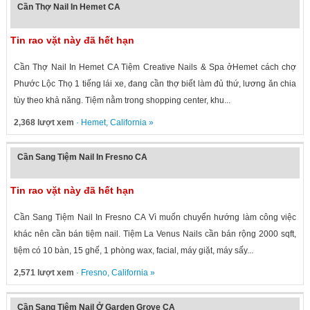
Cần Thợ Nail In Hemet CA
Tin rao vặt này đã hết hạn
Cần Thợ Nail In Hemet CA Tiệm Creative Nails & Spa ởHemet cách chợ
Phước Lộc Thọ 1 tiếng lái xe, đang cần thợ biết làm đủ thứ, lương ăn chia
tùy theo khả năng. Tiệm nằm trong shopping center, khu...
2,368 lượt xem
·
Hemet
,
California
»
Cần Sang Tiệm Nail In Fresno CA
Tin rao vặt này đã hết hạn
Cần Sang Tiệm Nail In Fresno CA Vì muốn chuyển hướng làm công việc
khác nên cần bán tiệm nail. Tiệm La Venus Nails cần bán rộng 2000 sqft,
tiệm có 10 bàn, 15 ghế, 1 phòng wax, facial, máy giặt, máy sấy...
2,571 lượt xem
·
Fresno
,
California
»
Cần Sang Tiệm Nail Ở Garden Grove CA