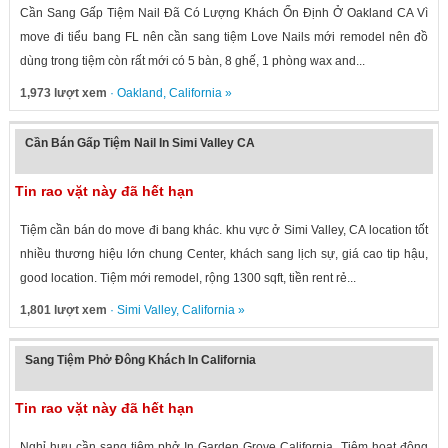
Cần Sang Gấp Tiệm Nail Đã Có Lượng Khách Ổn Định Ở Oakland CA Vì
move đi tiểu bang FL nên cần sang tiệm Love Nails mới remodel nên đồ
dùng trong tiệm còn rất mới có 5 bàn, 8 ghế, 1 phòng wax and...
1,973 lượt xem
·
Oakland
,
California
»
Cần Bán Gấp Tiệm Nail In Simi Valley CA
Tin rao vặt này đã hết hạn
Tiệm cần bán do move đi bang khác. khu vực ở Simi Valley, CA location tốt
nhiều thương hiệu lớn chung Center, khách sang lịch sự, giá cao tip hậu,
good location. Tiệm mới remodel, rộng 1300 sqft, tiền rent rẻ...
1,801 lượt xem
·
Simi Valley
,
California
»
Sang Tiệm Phở Đông Khách In California
Tin rao vặt này đã hết hạn
Nghỉ hưu cần sang tiệm phở In Garden Grove California Tiệm hoạt động