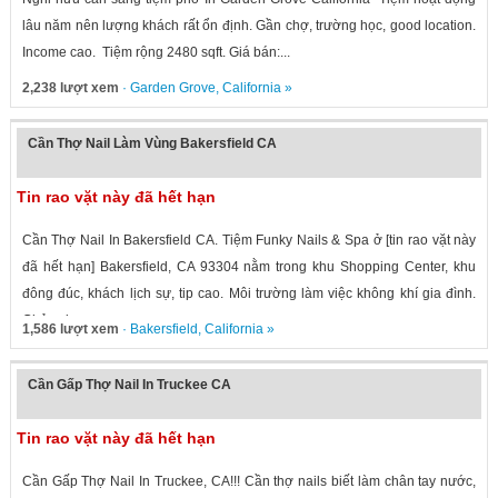
lâu năm nên lượng khách rất ổn định. Gần chợ, trường học, good location.
Income cao. Tiệm rộng 2480 sqft. Giá bán:...
2,238 lượt xem
·
Garden Grove
,
California
»
Cần Thợ Nail Làm Vùng Bakersfield CA
Tin rao vặt này đã hết hạn
Cần Thợ Nail In Bakersfield CA. Tiệm Funky Nails & Spa ở [tin rao vặt này
đã hết hạn] Bakersfield, CA 93304 nằm trong khu Shopping Center, khu
đông đúc, khách lịch sự, tip cao. Môi trường làm việc không khí gia đình.
Chủ vui...
1,586 lượt xem
·
Bakersfield
,
California
»
Cần Gấp Thợ Nail In Truckee CA
Tin rao vặt này đã hết hạn
Cần Gấp Thợ Nail In Truckee, CA!!! Cần thợ nails biết làm chân tay nước,