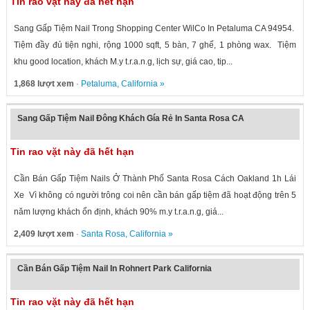
Tin rao vặt này đã hết hạn
Sang Gấp Tiệm Nail Trong Shopping Center WilCo In Petaluma CA 94954.
Tiệm đầy đủ tiện nghi, rộng 1000 sqft, 5 bàn, 7 ghế, 1 phòng wax. Tiệm
khu good location, khách M.y t.r.a.n.g, lịch sự, giá cao, tip...
1,868 lượt xem
·
Petaluma
,
California
»
Sang Gấp Tiệm Nail Đông Khách Gía Rẻ In Santa Rosa CA
Tin rao vặt này đã hết hạn
Cần Bán Gấp Tiệm Nails Ở Thành Phố Santa Rosa Cách Oakland 1h Lái
Xe Vì không có người trông coi nên cần bán gấp tiệm đã hoạt động trên 5
năm lượng khách ổn định, khách 90% m.y t.r.a.n.g, giá...
2,409 lượt xem
·
Santa Rosa
,
California
»
Cần Bán Gấp Tiệm Nail In Rohnert Park California
Tin rao vặt này đã hết hạn