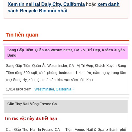
Xem tin nail tại Daly City, California
hoặc
xem danh
sách Recycle Bin mới nhất
.
Tin liên quan
Sang Gấp Tiệm Quần Áo Westminster, CA - Vị Trí Đẹp, Khách Xuyên
Bang
Sang Gấp Tiệm Quần Áo Westminster, CA - Vị Trí Đẹp, Khách Xuyên Bang
Tiệm rộng 800 sqft, có 1 phòng bedroom, 1 kho lớn, nằm ngay trung tâm
chợ Song Hỷ, đối diện quán ăn, khu vực sầm uất. Khu...
1,414 lượt xem
·
Westminster
,
California
»
Cần Thợ Nail Vùng Fresno Ca
Tin rao vặt này đã hết hạn
Cần Gấp Thợ Nail In Fresno CA Tiệm Venus Nail & Spa ở thành phố