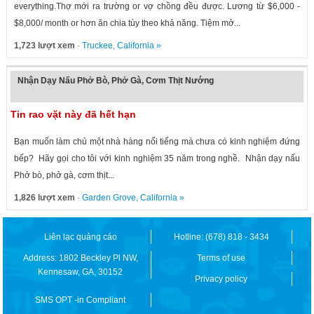
everything.Thợ mới ra trường or vợ chồng đều được. Lương từ $6,000 -
$8,000/ month or hơn ăn chia tùy theo khả năng. Tiệm mở...
1,723 lượt xem
·
Truckee
,
California
»
Nhận Dạy Nấu Phở Bò, Phở Gà, Cơm Thịt Nướng
Tin rao vặt này đã hết hạn
Bạn muốn làm chủ một nhà hàng nổi tiếng mà chưa có kinh nghiệm đứng
bếp? Hãy gọi cho tôi với kinh nghiệm 35 năm trong nghề. Nhận dạy nấu
Phở bò, phở gà, cơm thịt...
1,826 lượt xem
·
Garden Grove
,
California
»
Liên lạc quảng cáo
Hotline: (678) 818 - 3434
Address: 1802 Beckley Pl NW,
Terms of use
Kennesaw, GA, 30152
Privacy policy
SMS OPT -in Compliant