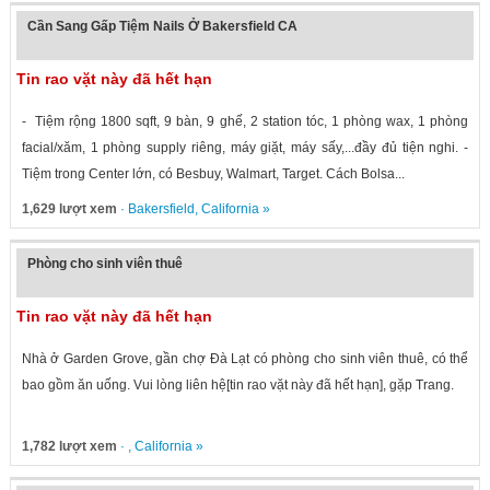
Cần Sang Gấp Tiệm Nails Ở Bakersfield CA
Tin rao vặt này đã hết hạn
- Tiệm rộng 1800 sqft, 9 bàn, 9 ghế, 2 station tóc, 1 phòng wax, 1 phòng
facial/xăm, 1 phòng supply riêng, máy giặt, máy sấy,...đầy đủ tiện nghi. -
Tiệm trong Center lớn, có Besbuy, Walmart, Target. Cách Bolsa...
1,629 lượt xem
·
Bakersfield
,
California
»
Phòng cho sinh viên thuê
Tin rao vặt này đã hết hạn
Nhà ở Garden Grove, gần chợ Đà Lạt có phòng cho sinh viên thuê, có thể
bao gồm ăn uống. Vui lòng liên hệ[tin rao vặt này đã hết hạn], gặp Trang.
1,782 lượt xem
· ,
California
»