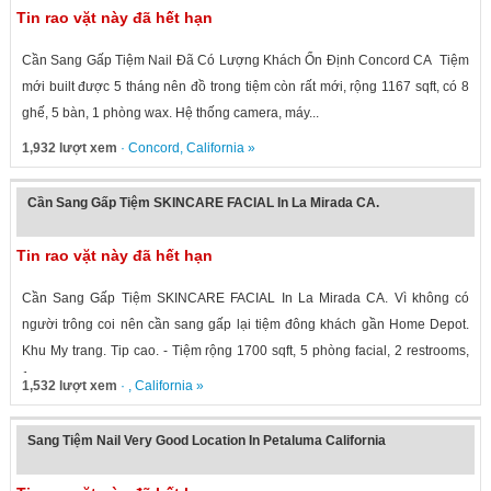
Tin rao vặt này đã hết hạn
Cần Sang Gấp Tiệm Nail Đã Có Lượng Khách Ổn Định Concord CA Tiệm
mới built được 5 tháng nên đồ trong tiệm còn rất mới, rộng 1167 sqft, có 8
ghế, 5 bàn, 1 phòng wax. Hệ thống camera, máy...
1,932 lượt xem
·
Concord
,
California
»
Cần Sang Gấp Tiệm SKINCARE FACIAL In La Mirada CA.
Tin rao vặt này đã hết hạn
Cần Sang Gấp Tiệm SKINCARE FACIAL In La Mirada CA. Vì không có
người trông coi nên cần sang gấp lại tiệm đông khách gần Home Depot.
Khu My trang. Tip cao. - Tiệm rộng 1700 sqft, 5 phòng facial, 2 restrooms,
1...
1,532 lượt xem
· ,
California
»
Sang Tiệm Nail Very Good Location In Petaluma California