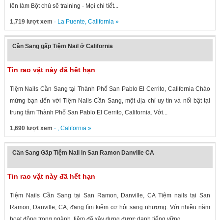
lên làm Bột chủ sẽ training - Mọi chi tiết...
1,719 lượt xem
·
La Puente
,
California
»
Cần Sang gấp Tiệm Nail ở California
Tin rao vặt này đã hết hạn
Tiệm Nails Cần Sang tại Thành Phố San Pablo El Cerrito, California Chào
mừng bạn đến với Tiệm Nails Cần Sang, một địa chỉ uy tín và nổi bật tại
trung tâm Thành Phố San Pablo El Cerrito, California. Với...
1,690 lượt xem
· ,
California
»
Cần Sang Gấp Tiệm Nail In San Ramon Danville CA
Tin rao vặt này đã hết hạn
Tiệm Nails Cần Sang tại San Ramon, Danville, CA Tiệm nails tại San
Ramon, Danville, CA, đang tìm kiếm cơ hội sang nhượng. Với nhiều năm
hoạt động trong ngành, tiệm đã xây dựng được danh tiếng vững...