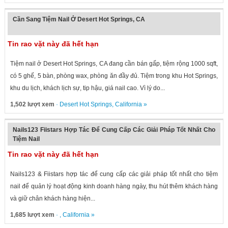
Cần Sang Tiệm Nail Ở Desert Hot Springs, CA
Tin rao vặt này đã hết hạn
Tiệm nail ở Desert Hot Springs, CA đang cần bán gấp, tiệm rộng 1000 sqft,
có 5 ghế, 5 bàn, phòng wax, phòng ăn đầy đủ. Tiệm trong khu Hot Springs,
khu du lịch, khách lịch sự, tip hậu, giá nail cao. Vì lý do...
1,502 lượt xem
·
Desert Hot Springs
,
California
»
Nails123 Fiistars Hợp Tác Để Cung Cấp Các Giải Pháp Tốt Nhất Cho
Tiệm Nail
Tin rao vặt này đã hết hạn
Nails123 & Fiistars hợp tác để cung cấp các giải pháp tốt nhất cho tiệm
nail để quản lý hoạt động kinh doanh hàng ngày, thu hút thêm khách hàng
và giữ chân khách hàng hiện...
1,685 lượt xem
· ,
California
»