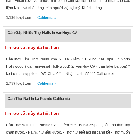
hạn] Email:kevinvan65@gmail.com Cam kết tiền lệ phí thấp nhất cho các
tiệm Nails và nhà hàng của người việt tại mỹ. Khách hàng...
1,186 lượt xem
· ,
California
»
Cần Gấp Nhiều Thợ Nails In VanNuys CA
Tin rao vặt này đã hết hạn
CầnThợ! Tìm Thợ Nails cho 2 đia điểm : Hi-End nail spa 1/ North
Hollywood ( gan universal Hollywood) 2/ VanNuy CA ( gan lake balboa) *
ko trừ nail supplies - W2 Chia 6/4 - Nhận cash 55/ 45 Call or text...
1,757 lượt xem
· ,
California
»
Cần Thợ Nail In La Puente California
Tin rao vặt này đã hết hạn
Cần Thợ Nail In La Puente CA. - Tiệm cách Bolsa 35 phút, cần thợ làm Tay
chân nước. - Na.m, n.ữ đều được. - Thợ n.ữ biết nối mi càng tốt - Thợ muốn