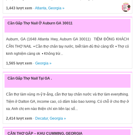
1,443 lượt xem
·
Atlanta
,
Georgia
»
Cần Gấp Thợ Nail Ở Auburn GA 30011
Auburn, GA (1648 Atlanta Hwy, Auburn GA 30011) TIỆM ĐÔNG KHÁCH
CẦN THỢ NAIL • Cần thợ chân tay nước, biết làm đủ thứ càng tốt • Thợ có
kinh nghiệm càng ok • Không trừ...
1,565 lượt xem
·
Georgia
»
Cần Gấp Thợ Nail Tại GA .
Cần thợ làm vùng m-ỹ tr-ắng, cần thợ tay chân nước và thợ làm everything.
Tiệm ở Dalton GA, income cao, có đảm bảo bao lương. Có chỗ ở cho thợ ở
xa. Anh chị em nào thiện chí xin liên lạc số...
2,414 lượt xem
·
Decatur
,
Georgia
»
CẦN THỢ GẤP – KHU CUMMING, GEORGIA