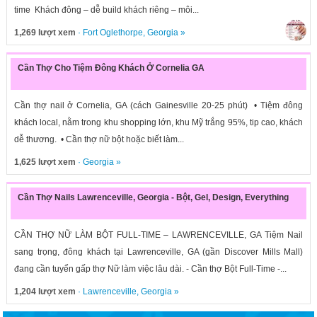
time Khách đông – dễ build khách riêng – môi...
1,269 lượt xem
·
Fort Oglethorpe
,
Georgia
»
Cần Thợ Cho Tiệm Đông Khách Ở Cornelia GA
Cần thợ nail ở Cornelia, GA (cách Gainesville 20-25 phút) • Tiệm đông
khách local, nằm trong khu shopping lớn, khu Mỹ trắng 95%, tip cao, khách
dễ thương. • Cần thợ nữ bột hoặc biết làm...
1,625 lượt xem
·
Georgia
»
Cần Thợ Nails Lawrenceville, Georgia - Bột, Gel, Design, Everything
CẦN THỢ NỮ LÀM BỘT FULL-TIME – LAWRENCEVILLE, GA Tiệm Nail
sang trọng, đông khách tại Lawrenceville, GA (gần Discover Mills Mall)
đang cần tuyển gấp thợ Nữ làm việc lâu dài. - Cần thợ Bột Full-Time -...
1,204 lượt xem
·
Lawrenceville
,
Georgia
»