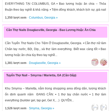
EVERYTHING TẠI COLUMBUS, GA • Bao lương hoặc ăn chia – Thỏa
thuận theo tay nghề & khả năng. • Tiệm đông khách, khách lịch sự, giá nail
cao,...
1,350 lượt xem
·
Columbus
,
Georgia
»
Cần Thợ Nails Douglasville, Georgia - Bao Lương Hoặc Ăn Chia
Cần Tuyển Thợ Nails Cho Tiệm Ở Douglasville, Georgia. • Cần thợ nữ làm
Chân tay nước, Bột, Dip,...và thợ làm everything. Biết wax càng tốt • Bao
lương hoặc ăn chia tùy theo tay nghề...
1,381 lượt xem
·
Douglasville
,
Georgia
»
Tuyển Thợ Nail – Smyrna / Marietta, GA (Cần Gấp)
Khu Smyrna – Marietta, nằm trong shopping area đông dân, lượng khách
ổn định quanh năm ĐANG CẦN: • 1 thợ tay chân nước • 1 thợ làm
everything (builder gel, tap gel, Gel X,…) QUYỀN...
1,526 lượt xem
·
Smyrna
,
Georgia
»