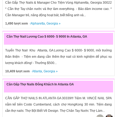
Cần Gấp Thợ Nails & Manager Cho Tiệm Vùng Alpharetta, Georgia 30022
* Cần thợ Tay chân nước và thợ làm everything. - Bảo đảm income cao. *
Cần Manager trẻ, năng động hoạt bát, biết tiếng anh và...
1,490 lượt xem
·
Alpharetta
,
Georgia
»
Cần Thợ Nail Lương Cao $ 6000- $ 9000 In Atlanta, GA
Tuyển Thợ Nail Khu Atlanta, GA Lương Cao $ 6000- $ 9000, môi trường
thân thiện - Tiệm em đang cần thêm thợ nail có kinh nghiệm để phục vụ
lượng khách đông! - Thưởng $500...
10,409 lượt xem
·
Atlanta
,
Georgia
»
Cần Gấp Thợ Nails Đông Khách In Atlanta GA
CẦN GẤP THỢ NAILS IN ATLANTA GA 30339!!! Tiệm M. VINCÉ NAIL SPA
nằm kế bên Costo Cumberland, cách chợ HongKong 30 min. Tiệm đang
cần thợ nails: Thợ Bột Biết Vẽ Design. Thợ Chân Tay Nước Thợ Làm...