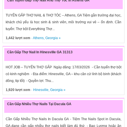
Cần Tuyển Gấp Thợ Nail And Thợ Tóc In Athens GA
TUYỂN GẤP THỢ NAIL & THỢ TÓC – Athens, GA Tiệm gần trường đại học,
khách chủ yếu là học sinh & sinh viên, môi trường vui vẻ – ổn định. Cần
tuyển: Thợ bột Everything Thợ...
1,442 lượt xem
·
Athens
,
Georgia
»
Cần Gấp Thợ Nail In Hinesville GA 31313
HOT JOB – TUYỂN THỢ GẤP Ngày đăng: 17/03/2026 - Cần tuyển thợ bột
có kinh nghiệm - Địa điểm: Hinesville, GA – khu căn cứ lính bộ binh (khách
đông, tip tốt) - Quyền lợi: Thu...
1,920 lượt xem
·
Hinesville
,
Georgia
»
Cần Gấp Nhiều Thợ Nails Tại Dacula GA
Cần Gấp Nhiều Thợ Nails In Dacula GA - Tiệm The Nails Spot in Dacula,
GA đang cần gấp nhiều thợ nails biết làm đủ thứ. - Bao Lương hoặc ăn