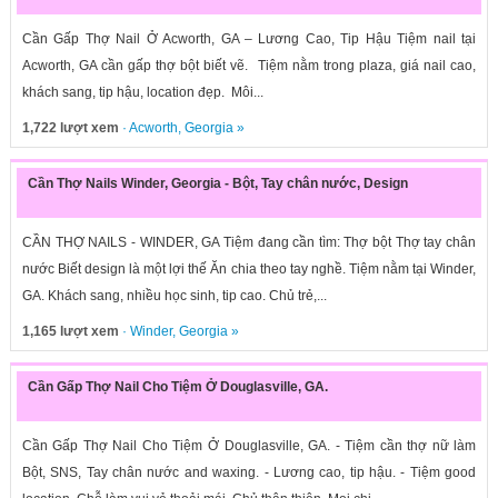
Cần Gấp Thợ Nail Ở Acworth, GA – Lương Cao, Tip Hậu Tiệm nail tại
Acworth, GA cần gấp thợ bột biết vẽ. Tiệm nằm trong plaza, giá nail cao,
khách sang, tip hậu, location đẹp. Môi...
1,722 lượt xem
·
Acworth
,
Georgia
»
Cần Thợ Nails Winder, Georgia - Bột, Tay chân nước, Design
CẦN THỢ NAILS - WINDER, GA Tiệm đang cần tìm: Thợ bột Thợ tay chân
nước Biết design là một lợi thế Ăn chia theo tay nghề. Tiệm nằm tại Winder,
GA. Khách sang, nhiều học sinh, tip cao. Chủ trẻ,...
1,165 lượt xem
·
Winder
,
Georgia
»
Cần Gấp Thợ Nail Cho Tiệm Ở Douglasville, GA.
Cần Gấp Thợ Nail Cho Tiệm Ở Douglasville, GA. - Tiệm cần thợ nữ làm
Bột, SNS, Tay chân nước and waxing. - Lương cao, tip hậu. - Tiệm good