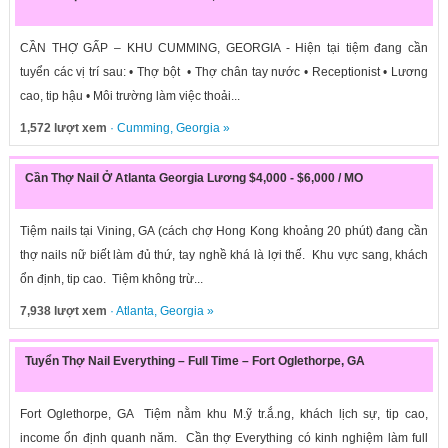
CẦN THỢ GẤP – KHU CUMMING, GEORGIA - Hiện tại tiệm đang cần
tuyển các vị trí sau: • Thợ bột • Thợ chân tay nước • Receptionist • Lương
cao, tip hậu • Môi trường làm việc thoải...
1,572 lượt xem
·
Cumming
,
Georgia
»
Cần Thợ Nail Ở Atlanta Georgia Lương $4,000 - $6,000 / MO
Tiệm nails tại Vining, GA (cách chợ Hong Kong khoảng 20 phút) đang cần
thợ nails nữ biết làm đủ thứ, tay nghề khá là lợi thế. Khu vực sang, khách
ổn định, tip cao. Tiệm không trừ...
7,938 lượt xem
·
Atlanta
,
Georgia
»
Tuyển Thợ Nail Everything – Full Time – Fort Oglethorpe, GA
Fort Oglethorpe, GA Tiệm nằm khu M.ỹ tr.ắ.ng, khách lịch sự, tip cao,
income ổn định quanh năm. Cần thợ Everything có kinh nghiệm làm full