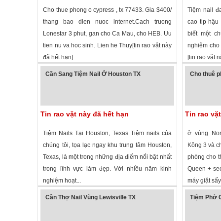
Cho thue phong o cypress , tx 77433. Gia $400/
Tiệm nail đ
thang bao dien nuoc internet.Cach truong
cao tip hậu
Lonestar 3 phut, gan cho Ca Mau, cho HEB. Uu
biết một ch
tien nu va hoc sinh. Lien he Thuy[tin rao vặt này
nghiệm cho 
đã hết hạn]
[tin rao vặt 
1,677 lượt xem
·
Cypress
,
Texas
»
3,060 lượt
Cần Sang Tiệm Nail Ở Houston TX
Cho thuê p
Tin rao vặt này đã hết hạn
Tin rao vặ
Tiệm Nails Tại Houston, Texas Tiệm nails của
ở vùng Nor
chúng tôi, tọa lạc ngay khu trung tâm Houston,
Kông 3 và chợ
Texas, là một trong những địa điểm nổi bật nhất
phòng cho t
trong lĩnh vực làm đẹp. Với nhiều năm kinh
Queen + sec
nghiệm hoạt...
máy giặt sấy 
1,407 lượt xem
·
Houston
,
Texas
»
2,364 lượt
Cần Thợ Nail Vùng Lewisville TX
Tiệm Phở 