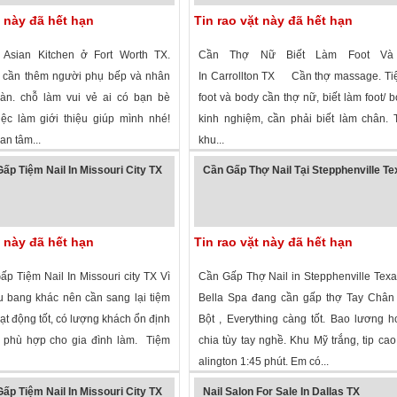
t này đã hết hạn
Tin rao vặt này đã hết hạn
Asian Kitchen ở Fort Worth TX.
Cần Thợ Nữ Biết Làm Foot Và
 cần thêm người phụ bếp và nhân
In Carrollton TX Cần thợ massage. Ti
àn. chỗ làm vui vẻ ai có bạn bè
foot và body cần thợ nữ, biết làm foot/ b
ệc làm giới thiệu giúp mình nhé!
kinh nghiệm, cần phải biết làm chân.
an tâm...
khu...
 xem
·
Fort Worth
,
Texas
»
4,466 lượt xem
·
Carrollton
,
Texas
»
ấp Tiệm Nail In Missouri City TX
Cần Gấp Thợ Nail Tại Stepphenville T
t này đã hết hạn
Tin rao vặt này đã hết hạn
p Tiệm Nail In Missouri city TX Vì
Cần Gấp Thợ Nail in Stepphenville Tex
u bang khác nên cần sang lại tiệm
Bella Spa đang cần gấp thợ Tay Chân
ạt động tốt, có lượng khách ổn định
Bột , Everything càng tốt. Bao lương 
 phù hợp cho gia đình làm. Tiệm
chia tùy tay nghề. Khu Mỹ trắng, tip cao
alington 1:45 phút. Em có...
 xem
·
Missouri City
,
Texas
»
1,822 lượt xem
·
Stephenville
,
Texas
»
ấp Tiệm Nail In Missouri City TX
Nail Salon For Sale In Dallas TX