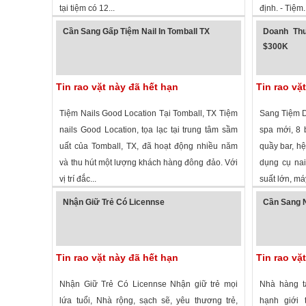
tại tiệm có 12...
định. - Tiệm..
2,533 lượt xem
·
Spring
,
Texas
»
1,770 lượt
Cần Sang Gấp Tiệm Nail In Tomball TX
Doanh Thu
$300K
Tin rao vặt này đã hết hạn
Tin rao vặ
Tiệm Nails Good Location Tại Tomball, TX Tiệm
Sang Tiệm D
nails Good Location, tọa lạc tại trung tâm sầm
spa mới, 8 
uất của Tomball, TX, đã hoạt động nhiều năm
quầy bar, hệ
và thu hút một lượng khách hàng đông đảo. Với
dụng cụ nai
vị trí đắc...
suất lớn, máy
1,727 lượt xem
·
Tomball
,
Texas
»
1,792 lượt
Nhận Giữ Trẻ Có Licennse
Cần Sang N
Tin rao vặt này đã hết hạn
Tin rao vặ
Nhận Giữ Trẻ Có Licennse Nhận giữ trẻ mọi
Nhà hàng t
lứa tuổi, Nhà rộng, sạch sẽ, yêu thương trẻ,
hạnh giới 