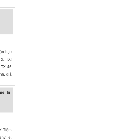
bận học
ng, TX!
n TX 45
nh, giá
me In
TX Tiệm
nville,