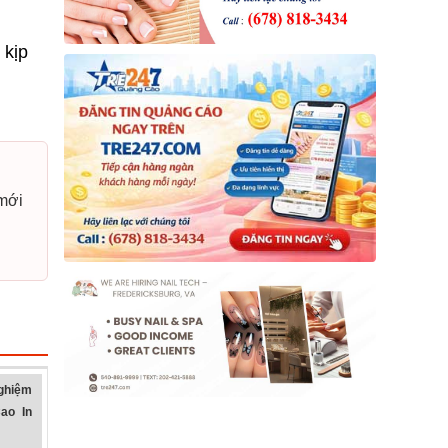
kịp
 mới
ghiệm
ao In