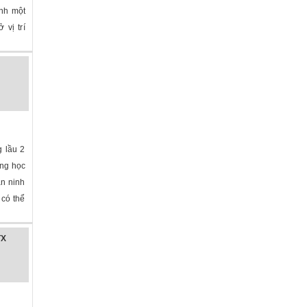
ành một
 vị trí
 lầu 2
ờng học
an ninh
 có thể
TX