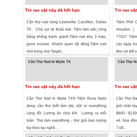
Tin rao vặt này đã hết hạn
Tin rao vặ
Cần thợ nail vùng Lewisville, Carollton, Dallas
Tiệm Phở 
TX . Chủ vui vẻ thoải mái. Tiệm làm việc công
Houston | 
bằng không tranh giành.Tiệm nail khu 3 màu,
77037. Tiệm
good income. Khách quen rất đông.Tiệm nail
các ngày tr
nhỏ trong chợ Target,...
Mọi chi tiết x
1,812 lượt xem
·
Lewisville
,
Texas
»
3,506 lượt
Cần Thợ Nail In Wylie TX
Cần Thợ Na
Tin rao vặt này đã hết hạn
Tin rao vặ
Cần Thợ Nail In Wylie TX!!! Tiệm Roza Nails
Cần Thợ Nai
đang cần thợ biết làm dip, bột or everything
giỏi chân ta
càng tốt. Lương ăn chia 6/4. Lương ra mỗi
$800 - $1300
tuần. Thợ làm everything – thợ giỏi bao lương
vẻ, hòa đồ
tùy theo tay nghề....
7:00...
3,276 lượt xem
·
Wylie
,
Texas
»
2,049 lượt