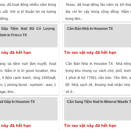
xas, đã hoạt động nhiều năm trong
Texas, đã hoạt động lâu năm và trở th
uất. Với vị trí thuận lợi và lượng
địa chỉ tin cậy trong cộng đồng. Nằm ở
đông...
trung tâm...
 xem
·
Houston
,
Texas
»
1,427 lượt xem
·
Greenville
,
Texas
»
 Gấp Tiệm Nail Đã Có Lượng
Cần Bán Nhà In Houston TX
ịnh In Frisco TX
t này đã hết hạn
Tin rao vặt này đã hết hạn
ng lại tiệm nail tâm huyết, hoạt
Cần Bán Nhà In Houston TX Nhà riêng
. Nằm ở vị trí good location, khu
trong khu chung cư, cách chợ, phố, trư
, ít tiệm cạnh tranh, rộng 2400sqft,
1 phút đi bộ 77061 cần bán. Yên tĩnh, 
n, 1 phòng facial - eyelash - wax, 1
tốt. Nhà sạch sẽ, thoáng mát nhận nhà
ge, khu...
vô ở...
 xem
·
Frisco
,
Texas
»
2,146 lượt xem
·
Houston
,
Texas
»
il Gấp In Houston TX
Cần Sang Tiệm Nail In Mineral Waells 
t này đã hết hạn
Tin rao vặt này đã hết hạn