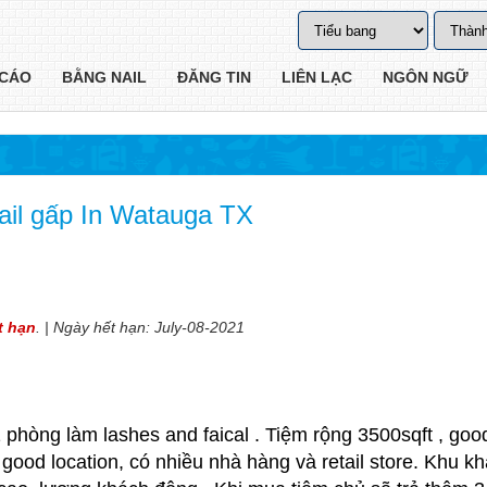
CÁO
BẰNG NAIL
ĐĂNG TIN
LIÊN LẠC
NGÔN NGỮ
il gấp In Watauga TX
t hạn
. | Ngày hết hạn: July-08-2021
 1 phòng làm lashes and faical . Tiệm rộng 3500sqft , goo
 good location, có nhiều nhà hàng và retail store. Khu kh