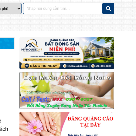
d
ách