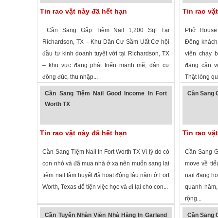
Tin rao vặt này đã hết hạn
Tin rao vặ
Cần Sang Gấp Tiệm Nail 1,200 Sqf Tại
Phở House 
Richardson, TX – Khu Dân Cư Sầm Uất Cơ hội
Đông khách
đầu tư kinh doanh tuyệt vời tại Richardson, TX
viện chạy b
– khu vực đang phát triển mạnh mẽ, dân cư
đang cần vi
đông đúc, thu nhập...
Thật lòng qu
1,451 lượt xem
·
Richardson
,
Texas
»
3,080 lượt
Cần Sang Tiệm Nail Good Income In Fort
Cần Sang G
Worth TX
Tin rao vặt này đã hết hạn
Tin rao vặ
Cần Sang Tiệm Nail In Fort Worth TX Vì lý do có
Cần Sang Gấ
con nhỏ và đã mua nhà ở xa nên muốn sang lại
move về tiể
tiệm nail tâm huyết đã hoạt động lâu năm ở Fort
nail đang ho
Worth, Texas để tiện việc học và đi lại cho con...
quanh năm,
rộng...
1,306 lượt xem
·
Fort Worth
,
Texas
»
2,073 lượt
Cần Tuyển Nhân Viên Nhà Hàng In Garland
Cần Sang G