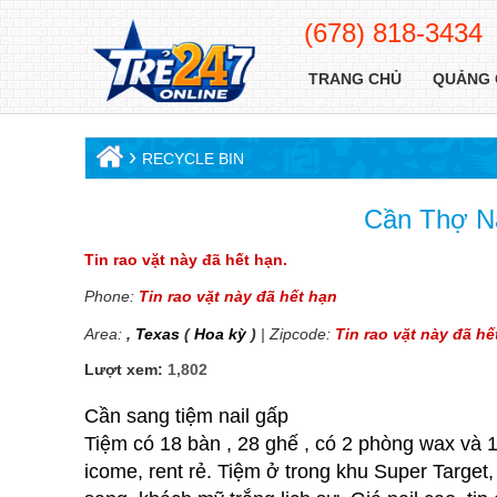
(678) 818-3434
TRANG CHỦ
QUẢNG 
›
RECYCLE BIN
Cần Thợ Na
Tin rao vặt này đã hết hạn.
Phone:
Tin rao vặt này đã hết hạn
Area:
,
Texas
(
Hoa kỳ
)
| Zipcode:
Tin rao vặt này đã hế
Lượt xem:
1,802
Cần sang tiệm nail gấp
Tiệm có 18 bàn , 28 ghế , có 2 phòng wax và
icome, rent rẻ. Tiệm ở trong khu Super Target,