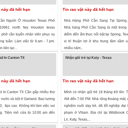
t này đã hết hạn
Tin rao vặt này đã hết hạn
Cần Người Ở Houston Texas Phở
Nhà Hàng Phở Cần Sang Tại Spring,
10961 north fwy Houston texas
Nhà hàng Phở Cần Sang là một trong
 phở cần tuyển nhân viên phục vụ
điểm đến ẩm thực nổi bật tại Spring, Tex
ong tuần. Làm việc từ 9.am - 7.pm.
vị trí thuận lợi ở khu trung tâm sầm u
in liên lạc...
nhiều năm...
 xem
·
Houston
,
Texas
»
1,955 lượt xem
·
Spring
,
Texas
»
il In Canton TX
Nhận giữ trẻ tại Katy - Texas
t này đã hết hạn
Tin rao vặt này đã hết hạn
l In Canton TX Cần gấp nhiều thợ
Mình có nhận giữ trẻ 18 tháng trở lên. 
y nước và bột ở Garland. Bao lương
AM đến 7:00 PM. Nhà rộng thoáng mát, 
, tips cao. Không khí làm việc vui
nghiệm nuôi dạy trẻ, đã tốt nghiệp đại
ng. Tiệm mở cửa từ 10:00 am đến
phạm ở VNam. Địa chỉ tại Wildbrook 
Ln, Katy, Texas,...
 xem
·
Canton
,
Texas
»
1,467 lượt xem
·
Katy
,
Texas
»