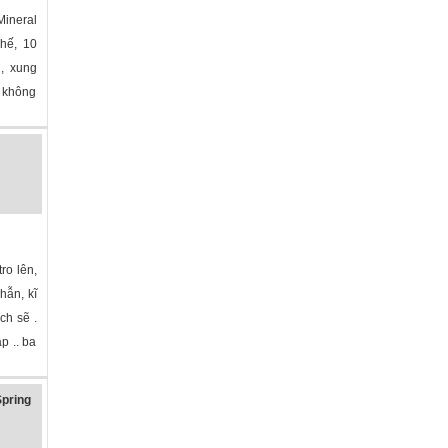
ineral
ghế, 10
g, xung
, không
ro lên,
hẫn, kĩ
ch sẽ .
p .. ba
pring