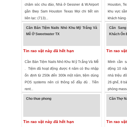
chăm sóc chu đáo, Nhà ở Gessner & W.Airport
Houston, Te
gần Bwy Sam Houston Texas Mọi chi tiết xin
khu vực sầm 
liên lạc: (713)...
khách hàng 
1,343 lượt xem
·
Houston
,
Texas
»
1,918 lượt
Cần Bán Tiệm Nails Nhỏ Khu Mỹ Trắng Và
Cần Sang
Mễ Ở Sweetwater TX
Khách Ổn Đ
Tin rao vặt này đã hết hạn
Tin rao vặ
Cần Bán Tiệm Nails Nhỏ Khu M.ỹ Tr.ắng Và Mễ
Mình cần sa
. Tiệm đã hoạt động được 4 năm có thu nhập
động 10 năm
ổn định từ 250k đến 300k một năm, tiệm dùng
nhà triệu đô
POS systems nên có thông số đầy đủ . Tiền
26 ghế, 8 bà
rent...
phòng massa
1,407 lượt xem
·
Sweetwater
,
Texas
»
1,736 lượt
Cho thue phong
Cần Thợ Na
Tin rao vặt này đã hết hạn
Tin rao vặ