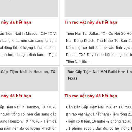
t này đã hết hạn
Tin rao vặt này đã hết hạn
p Tiệm Nail In Missouri City TX Vì
Tiệm Nail Tại Dallas, TX - Cơ Hội Sở H
u bang khác nên cần sang lại tiệm
Nail Đông Khách, Thu Nhập Tốt Bạn đa
ạt động tốt, có lượng khách ổn định
kiếm một cơ hội đầu tư vào lĩnh vực n
phù hợp cho gia đình làm. - Tiệm
Dallas, TX? Đây là cơ hội không thể 
Tiệm Nail lâu...
xem
·
Missouri City
,
Texas
»
1,688 lượt xem
·
Dallas
,
Texas
»
Gấp Tiệm Nail In Houston, TX
Bán Gấp Tiệm Nail Mới Build Hơn 1 
Texas
t này đã hết hạn
Tin rao vặt này đã hết hạn
p Tiệm Nail In Houston, TX 77070
Cần Bán Gấp Tiệm Nail In Allen.TX 7500
 người trông coi nên cần sang gấp
[tin rao vặt này đã hết hạn] -Tiệm rộng 2
 vùng Houston, TX 77070 .- Tiệm đã
-Tiệm có 8 bàn, 16 nghế -2 phòng facial, 2
âu năm nên đã có lượng khách ổn
, 1 phòng supply đầy đủ, có hệ thống