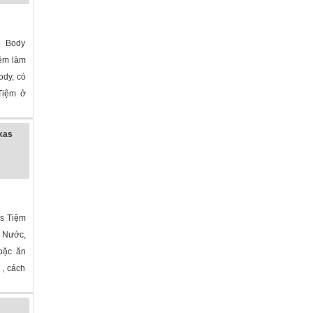
 Body
ệm làm
ody, có
 Tiệm ở
exas
as Tiệm
 Nước,
hoặc ăn
 , cách