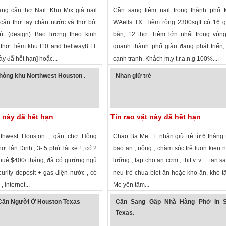
ang cần thợ Nail. Khu Mix giá nail
Cần sang tiệm nail trong thành phố M
 cần thợ tay chân nước và thợ bột
WAells TX. Tiệm rộng 2300sqft có 16 
út (design) Bao lương theo kinh
bàn, 12 thợ. Tiệm lớn nhất trong vùn
thợ Tiệm khu I10 and beltway8 Ll:
quanh thành phố giàu đang phát triển
này đã hết hạn] hoặc...
cạnh tranh. Khách m.y t.r.a.n.g 100%....
 xem
·
Houston
,
Texas
»
2,316 lượt xem
·
Mineral Wells
,
Texas
»
hòng khu Northwest Houston .
Nhan giữ trẻ
t này đã hết hạn
Tin rao vặt này đã hết hạn
thwest Houston , gần chợ Hồng
Chao Ba Me . E nhận giữ trẻ từ 6 tháng t
 Tân Định , 3- 5 phút lái xe ! , có 2
bao an , uống , chăm sóc trẻ luon kien n
huê $400/ tháng, đã có giường ngủ
lưỡng , tap cho an cơm , thịt v..v …tan sạ
urity deposit + gas điện nước , có
neu trẻ chua biet ăn hoặc kho ăn, khó tậ
, internet...
Me yên tâm...
 xem
·
Houston
,
Texas
»
1,727 lượt xem
·
Garland
,
Texas
»
Cần Người Ở Houston Texas
Cần Sang Gấp Nhà Hàng Phở In S
Texas.