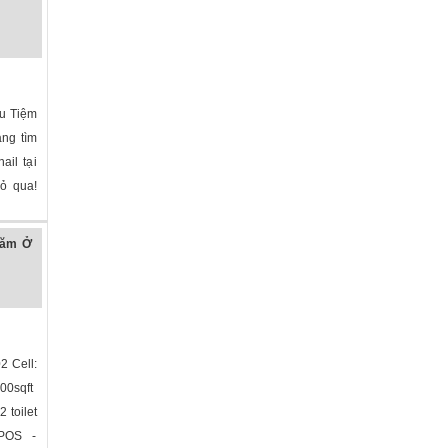
ữu Tiệm
ng tìm
ail tại
bỏ qua!
năm Ở
2 Cell:
100sqft
 toilet
 POS -