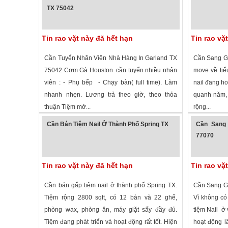
TX 75042
Tin rao vặt này đã hết hạn
Tin rao vặ
Cần Tuyển Nhân Viên Nhà Hàng In Garland TX
Cần Sang Gấ
75042 Cơm Gà Houston cần tuyển nhiều nhân
move về tiể
viên : - Phụ bếp - Chạy bàn( full time). Làm
nail đang ho
nhanh nhẹn. Lương trả theo giờ, theo thỏa
quanh năm, 
thuận Tiệm mở...
rộng...
2,807 lượt xem
·
Garland
,
Texas
»
2,112 lượt 
Cần Bán Tiệm Nail Ở Thành Phố Spring TX
Cần Sang 
77070
Tin rao vặt này đã hết hạn
Tin rao vặ
Cần bán gấp tiệm nail ở thành phố Spring TX.
Cần Sang Gấ
Tiệm rộng 2800 sqft, có 12 bàn và 22 ghế,
Vì không có
phòng wax, phòng ăn, máy giặt sấy đầy đủ.
tiệm Nail ở
Tiệm đang phát triển và hoạt động rất tốt. Hiện
hoạt động l