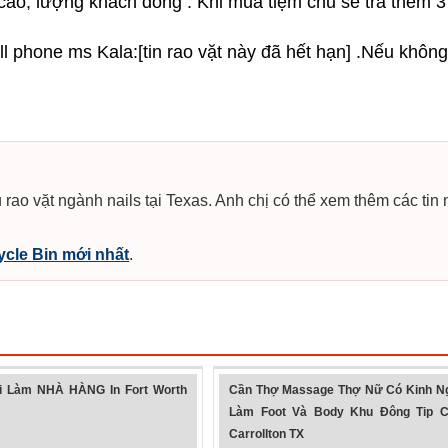
p cao, lượng khách đông . Khi mua tiệm chủ sẽ trả thêm 3
 cell phone ms Kala:[tin rao vặt này đã hết hạn] .Nếu không 
 rao vặt ngành nails tại Texas. Anh chị có thể xem thêm các tin
cle Bin mới nhất
.
 Làm NHÀ HÀNG In Fort Worth
Cần Thợ Massage Thợ Nữ Có Kinh N
Làm Foot Và Body Khu Đông Tip C
Carrollton TX