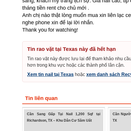
sang, khách mỹ trắng lịch sự. Giá nail cao, ti
tháng tiền rent cho chủ mới .
Anh chị nào thật lòng muốn mua xin liên lạc
nghe phone xin để lại lời nhắn.
Thank you for watching!
Tin rao vặt tại Texas này đã hết hạn
Tin rao vặt này được lưu lại để tham khảo nhu cầu
hơn trong khu vực hoặc các thành phố lân cận.
Xem tin nail tại Texas
hoặc
xem danh sách Recy
Tin liên quan
Cần Sang Gấp Tại Nail 1,200 Sqf tại
Cần Người
Richardson, TX – Khu Dân Cư Sầm Uất
TX