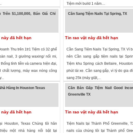
.
Tiệm mới build 1 năm....
 xem
·
Houston
,
Texas
»
1,883 lượt xem
·
Allen
,
Texas
»
 Trên $1,100,000, Bán Giá Chỉ
Cần Sang Tiệm Nails Tại Spring, TX
t này đã hết hạn
Tin rao vặt này đã hết hạn
oanh Thu trên 1tr1 Tiệm có 32 ghế
Cần Sang Tiệm Nails Tại Spring, TX Vì 
bàn nail, 3 giường waxing/ nối mi,
nên Cần sang gấp tiệm nails tại Spri
 thống tính tiền và camera hiện đại,
Tiệm khu Spring cách Bellaire, Housto
l chất lượng, máy wax nóng công
phút lái xe. Cần sang gấp, vì lý do gia đì
...
sang 25k (máy giặt,...
 xem
·
Frisco
,
Texas
»
2,686 lượt xem
·
Spring
,
Texas
»
hà Hàng In Houston Texas
Cần Bán Gấp Tiệm Nail Good Inco
Greenville TX
t này đã hết hạn
Tin rao vặt này đã hết hạn
ại Houston, Texas Chúng tôi hân
Tiệm Nails tại Thành Phố Greenville, 
thiệu một nhà hàng nổi bật tại
nails của chúng tôi tại Thành phố Gree