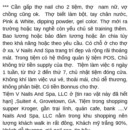
***
Cần gấp thợ nail
cho 2 tiệm, thợ nam nữ, vợ
chồng cũng ok. Thợ biết làm bột, tay chân nước,
Pink & White, dipping powder, gel color. Thợ mới ra
trường hoặc tay nghề còn yếu chủ sẽ training thêm.
Bao lương hoặc bảo đảm lương hoặc ăn chia tùy
theo khả năng hoặc theo yêu cầu. Có chỗ ở cho thợ
ở xa. V Nails And Spa trang trí đẹp và rộng rãi thoáng
mát. Trong tiệm có hệ thống quản lý tiệm POS, Chủ
không trừ tiền supply của thợ. Tiệm làm việc 6 ngày
1 tuần, từ thứ 2 đến thứ 7, chủ nhật tiệm đóng cửa.
Không khí làm việc vui vẻ, thoải mái, chủ dễ thương,
không phân biệt. Có tiền Bonnus cho thợ.
Tiệm V Nails And Spa, LLC ở [tin rao vặt này đã hết
hạn] ,Suite# 4, Grovetown, GA. Tiệm trong shopping
supper Kroger, gần trại lính, quán cafe, bank ....V
Nails And Spa, LLC nằm trong khu shopping nên
lượng khách walk in rất đông, Khách mỹ trắng 90%,