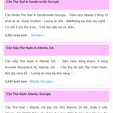
Cần Thợ Nail In Sandersville Georgia
Cần Nhiều Thợ Nail In Sandersville Georgia. - Tiệm cách Atlanta 2 tiếng 15
phút lái xe. Good location - Lương từ $5k - $8k/tháng tùy theo tay nghề. -
Có chỗ ở cho thợ ở xa. - Chỗ làm việc vui vẻ, thân...
2,061 lượt xem
· ,
Georgia
»
Cần Gấp Thợ Nails In Atlanta, GA.
Cần Gấp Thợ Nails In Atlanta, GA. - Tiệm nails đông khách, ở vùng
Roswell Woodstock 92, Atlanta, GA . - Cần thợ nữ làm Tay Chân Nước,
Bột, dip càng tốt. - Lương ăn chia tùy khả năng. - ...
3,043 lượt xem
·
Atlanta
,
Georgia
»
Cần Thợ Nails Atlanta, Georgia
Cần Thợ Nail – Atlanta, GA Địa chỉ: 931 Monroe Dr NE, Suite C-109,