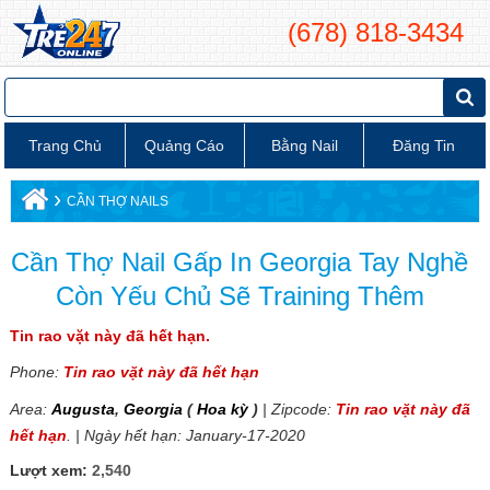
(678) 818-3434
Trang Chủ
Quảng Cáo
Bằng Nail
Đăng Tin
›
CẦN THỢ NAILS
Cần Thợ Nail Gấp In Georgia Tay Nghề
Còn Yếu Chủ Sẽ Training Thêm
Tin rao vặt này đã hết hạn.
Phone:
Tin rao vặt này đã hết hạn
Area:
Augusta
,
Georgia
(
Hoa kỳ
)
| Zipcode:
Tin rao vặt này đã
hết hạn
. | Ngày hết hạn: January-17-2020
Lượt xem:
2,540