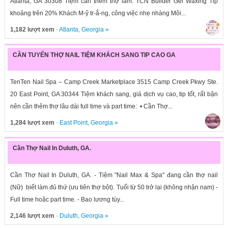
Atlanta, GA 30308 Tiệm cần thêm thợ làm: TCN Builder Gel Waxing Tip
khoảng trên 20% Khách M-ỹ tr-ắ-ng, công việc nhẹ nhàng Môi...
1,182 lượt xem
·
Atlanta
,
Georgia
»
CẦN TUYỂN THỢ NAIL TIỆM KHÁCH SANG TIP CAO GA
TenTen Nail Spa – Camp Creek Marketplace 3515 Camp Creek Pkwy Ste.
20 East Point, GA 30344 Tiệm khách sang, giá dịch vụ cao, tip tốt, rất bận
nên cần thêm thợ lâu dài full time và part time: • Cần Thợ...
1,284 lượt xem
·
East Point
,
Georgia
»
Cần Thợ Nail In Duluth, GA.
Cần Thợ Nail In Duluth, GA. - Tiệm "Nail Max & Spa" đang cần thợ nail
(Nữ) biết làm đủ thứ (ưu tiên thợ bột). Tuổi từ 50 trở lại (không nhận nam) -
Full time hoặc part time. - Bao lương tùy...
2,146 lượt xem
·
Duluth
,
Georgia
»