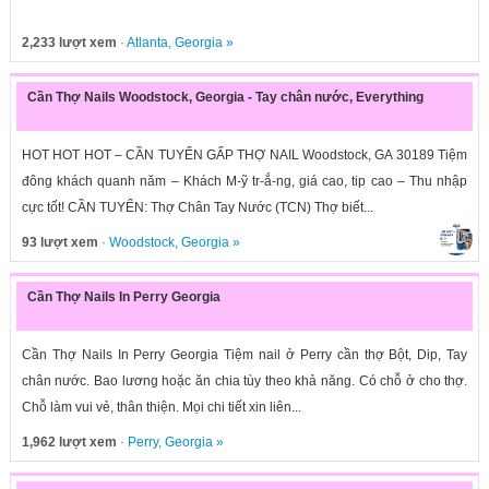
2,233 lượt xem
·
Atlanta
,
Georgia
»
Cần Thợ Nails Woodstock, Georgia - Tay chân nước, Everything
HOT HOT HOT – CẦN TUYỂN GẤP THỢ NAIL Woodstock, GA 30189 Tiệm
đông khách quanh năm – Khách M-ỹ tr-ắ-ng, giá cao, tip cao – Thu nhập
cực tốt! CẦN TUYỂN: Thợ Chân Tay Nước (TCN) Thợ biết...
93 lượt xem
·
Woodstock
,
Georgia
»
Cần Thợ Nails In Perry Georgia
Cần Thợ Nails In Perry Georgia Tiệm nail ở Perry cần thợ Bột, Dip, Tay
chân nước. Bao lương hoặc ăn chia tùy theo khả năng. Có chỗ ở cho thợ.
Chỗ làm vui vẻ, thân thiện. Mọi chi tiết xin liên...
1,962 lượt xem
·
Perry
,
Georgia
»