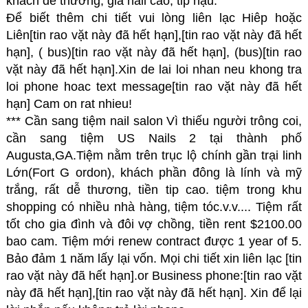
khách dễ thương, giá nail cao, tip hậu.
Để biết thêm chi tiết vui lòng liên lạc Hiêp hoặc
Liên[tin rao vặt này đã hết hạn],[tin rao vặt này đã hết
hạn], ( bus)[tin rao vặt này đã hết hạn], (bus)[tin rao
vặt này đã hết hạn].Xin de lai loi nhan neu khong tra
loi phone hoac text message[tin rao vặt này đã hết
hạn] Cam on rat nhieu!
*** Cần sang tiệm nail salon Vì thiếu người trông coi,
cần sang tiệm US Nails 2 tại thành phố
Augusta,GA.Tiệm nằm trên trục lộ chính gần trại linh
Lớn(Fort G ordon), khách phần đông là lính và mỹ
trắng, rất dễ thương, tiền tip cao. tiệm trong khu
shopping có nhiều nhà hàng, tiệm tóc.v.v.... Tiệm rất
tốt cho gia đình và đôi vợ chồng, tiền rent $2100.00
bao cam. Tiệm mới renew contract được 1 year of 5.
Bảo đảm 1 năm lấy lại vốn. Mọi chi tiết xin liên lạc [tin
rao vặt này đã hết hạn].or Business phone:[tin rao vặt
này đã hết hạn],[tin rao vặt này đã hết hạn]. Xin để lại