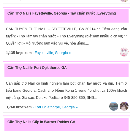
Cần Thợ Nails Fayetteville, Georgia - Tay chân nước, Everything
CẦN TUYỂN THỢ NAIL – FAYETTEVILLE, GA 30214 ** Tiệm đang cần
tuyển: • Thợ làm tay chân nước • Thợ Everything (biết làm nhiều dịch vụ) **
Quyền lợi: • Môi trường làm việc vui vẻ, hòa đồng,...
1,135 lượt xem
·
Fayetteville
,
Georgia
»
Cần Thợ Nail In Fort Oglethorpe GA
Cần gấp thợ Nail có kinh nghiệm làm bột, chân tay nước và dip. Tiệm ở
tiểu bang Georgia. Cách chợ Hồng Kông 1 tiếng 45 phút và 100% khách
mỹ trắng. Giá cao: Deluxe Pedicure $45-$50-$60, SNS...
3,768 lượt xem
·
Fort Oglethorpe
,
Georgia
»
Cần Thợ Nails Gấp In Warner Robins GA