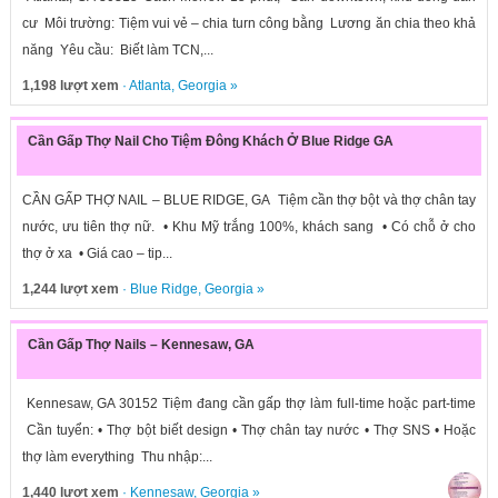
cư Môi trường: Tiệm vui vẻ – chia turn công bằng Lương ăn chia theo khả
năng Yêu cầu: Biết làm TCN,...
1,198 lượt xem
·
Atlanta
,
Georgia
»
Cần Gấp Thợ Nail Cho Tiệm Đông Khách Ở Blue Ridge GA
CẦN GẤP THỢ NAIL – BLUE RIDGE, GA Tiệm cần thợ bột và thợ chân tay
nước, ưu tiên thợ nữ. • Khu Mỹ trắng 100%, khách sang • Có chỗ ở cho
thợ ở xa • Giá cao – tip...
1,244 lượt xem
·
Blue Ridge
,
Georgia
»
Cần Gấp Thợ Nails – Kennesaw, GA
Kennesaw, GA 30152 Tiệm đang cần gấp thợ làm full-time hoặc part-time
Cần tuyển: • Thợ bột biết design • Thợ chân tay nước • Thợ SNS • Hoặc
thợ làm everything Thu nhập:...
1,440 lượt xem
·
Kennesaw
,
Georgia
»