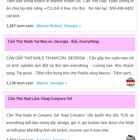
Tiệm Nail Đông Khách In Warner Robin GA Cần Thợ Gấp • Bao lương or
ăn chia tuỳ khả năng • Có chỗ ở free cho thợ. Xin liên lạc: 509-499-8402
call text.
1,267 lượt xem
·
Warner Robins
,
Georgia
»
Cần Thợ Nails Tại Macon, Georgia - Bột, Everything
CẦN GẤP THỢ NAILS TẠI MACON, GEORGIA. - Cần gấp thợ nails nam nữ
có kinh nghiệm làm Bột và thợ làm everything. - Lương cao. Khu khách
sang. Tip good. - Tiệm nằm trong khu chợ Publix vùng Macon - Tiệm sạch...
1,136 lượt xem
·
Macon
,
Georgia
»
Cần Thợ Nail Làm Vùng Conyers GA
Cần Thợ Nails In Conyers GA "Inail Conyers" cần tuyển thợ bột, TCN và
everything biết làm móng dài, design, gel X, gel builder làm được chủ Nhật
và biết giao tiếp tiếng Anh với khách, income cao 4 mùa như...