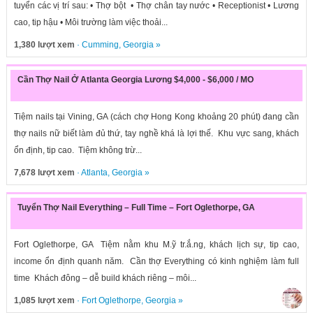
tuyển các vị trí sau: • Thợ bột • Thợ chân tay nước • Receptionist • Lương
cao, tip hậu • Môi trường làm việc thoải...
1,380 lượt xem
·
Cumming
,
Georgia
»
Cần Thợ Nail Ở Atlanta Georgia Lương $4,000 - $6,000 / MO
Tiệm nails tại Vining, GA (cách chợ Hong Kong khoảng 20 phút) đang cần
thợ nails nữ biết làm đủ thứ, tay nghề khá là lợi thế. Khu vực sang, khách
ổn định, tip cao. Tiệm không trừ...
7,678 lượt xem
·
Atlanta
,
Georgia
»
Tuyển Thợ Nail Everything – Full Time – Fort Oglethorpe, GA
Fort Oglethorpe, GA Tiệm nằm khu M.ỹ tr.ắ.ng, khách lịch sự, tip cao,
income ổn định quanh năm. Cần thợ Everything có kinh nghiệm làm full
time Khách đông – dễ build khách riêng – môi...
1,085 lượt xem
·
Fort Oglethorpe
,
Georgia
»