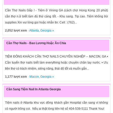
Cần Thợ Nails Gấp ! - Tiệm ở Vining GA (cách chợ Hong Kong 20 phút)
cần thợ n.ữ biết làm đủ thứ càng tốt. - Khu sang. Tip cao. Tiệm không trừ
supplies Xin vui lòng gọi hoặc nhắn tin: Cell : (762)...
2,052 lượt xem
·
Atlanta
,
Georgia
»
Cần Thợ Nails - Bao Lương Hoặc Ăn Chia
TIỆM ĐÔNG KHÁCH CẦN THỢ NAILS CHUYÊN NGHIỆP – MACON, GA •
Cần tuyển thợ nails biết làm everything hoặc chuyên chân tay nước. • Ưu
tiên thợ có trách nhiệm, siêng năng, thái độ tốt và muốn gắn...
1,177 lượt xem
·
Macon
,
Georgia
»
Cần Sang Tiệm Nail In Atlanta Georgia
Tiệm nails ở Atlanta khu vực đông khách gần Hospital cần sang vì không
có người trông coi. Nếu ai thật lòng liên hệ số 404-539-5111 Thank You!