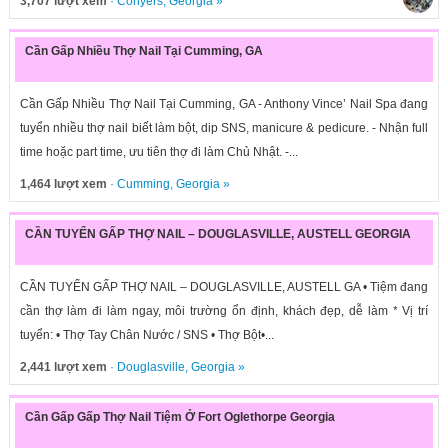
3,707 lượt xem
·
Conyers
,
Georgia
»
Cần Gấp Nhiều Thợ Nail Tại Cumming, GA
Cần Gấp Nhiều Thợ Nail Tại Cumming, GA - Anthony Vince’ Nail Spa đang
tuyển nhiều thợ nail biết làm bột, dip SNS, manicure & pedicure. - Nhận full
time hoặc part time, ưu tiên thợ đi làm Chủ Nhật. -...
1,464 lượt xem
·
Cumming
,
Georgia
»
CẦN TUYỂN GẤP THỢ NAIL – DOUGLASVILLE, AUSTELL GEORGIA
CẦN TUYỂN GẤP THỢ NAIL – DOUGLASVILLE, AUSTELL GA • Tiệm đang
cần thợ làm đi làm ngay, môi trường ổn định, khách đẹp, dễ làm * Vị trí
tuyển: • Thợ Tay Chân Nước / SNS • Thợ Bột•...
2,441 lượt xem
·
Douglasville
,
Georgia
»
Cần Gấp Gấp Thợ Nail Tiệm Ở Fort Oglethorpe Georgia