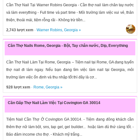
Cần Thợ Nail Tại Warner Robins Georgia - Cần thợ nail làm chân tay nước
và làm everything - Full time và part time - Môi trường làm việc vui vẻ, thân
thiện, thoải mái, tiệm rỗng rãi - Không trừ tiền...
2,743 lượt xem
·
Warner Robins
,
Georgia
»
Cần Thợ Nails Rome, Georgia - Bột, Tay chân nước, Dip, Everything
Cần Thợ Nail Làm Tại Rome, Georgia – Tiệm nail tại Rome, GA đang tuyển
thợ nail đi làm ngay. Nếu bạn đang tìm việc làm nail tại Georgia, môi
trường làm việc ổn định và thu nhập tốt thì đây là cơ...
928 lượt xem
·
Rome
,
Georgia
»
Cần Gấp Thợ Nail Làm Việc Tại Covington GA 30014
Tiệm Nail Cần Thợ Ở Covington GA 30014. - Tiệm đang đông khách cần
thêm thợ nữ làm bột, sns, tap gel, gel builder... hoặc làm đủ thứ càng tốt. -
Bảo đảm income cho thợ. - Khách mỹ trắng...