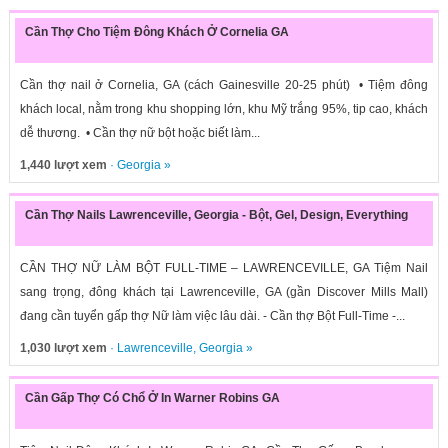
Cần Thợ Cho Tiệm Đông Khách Ở Cornelia GA
Cần thợ nail ở Cornelia, GA (cách Gainesville 20-25 phút) • Tiệm đông
khách local, nằm trong khu shopping lớn, khu Mỹ trắng 95%, tip cao, khách
dễ thương. • Cần thợ nữ bột hoặc biết làm...
1,440 lượt xem
·
Georgia
»
Cần Thợ Nails Lawrenceville, Georgia - Bột, Gel, Design, Everything
CẦN THỢ NỮ LÀM BỘT FULL-TIME – LAWRENCEVILLE, GA Tiệm Nail
sang trọng, đông khách tại Lawrenceville, GA (gần Discover Mills Mall)
đang cần tuyển gấp thợ Nữ làm việc lâu dài. - Cần thợ Bột Full-Time -...
1,030 lượt xem
·
Lawrenceville
,
Georgia
»
Cần Gấp Thợ Có Chổ Ở In Warner Robins GA