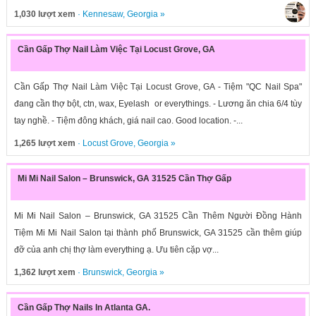
1,030 lượt xem
·
Kennesaw
,
Georgia
»
Cần Gấp Thợ Nail Làm Việc Tại Locust Grove, GA
Cần Gấp Thợ Nail Làm Việc Tại Locust Grove, GA - Tiệm "QC Nail Spa"
đang cần thợ bột, ctn, wax, Eyelash or everythings. - Lương ăn chia 6/4 tùy
tay nghề. - Tiệm đông khách, giá nail cao. Good location. -...
1,265 lượt xem
·
Locust Grove
,
Georgia
»
Mi Mi Nail Salon – Brunswick, GA 31525 Cần Thợ Gấp
Mi Mi Nail Salon – Brunswick, GA 31525 Cần Thêm Người Đồng Hành
Tiệm Mi Mi Nail Salon tại thành phố Brunswick, GA 31525 cần thêm giúp
đỡ của anh chị thợ làm everything ạ. Ưu tiên cặp vợ...
1,362 lượt xem
·
Brunswick
,
Georgia
»
Cần Gấp Thợ Nails In Atlanta GA.