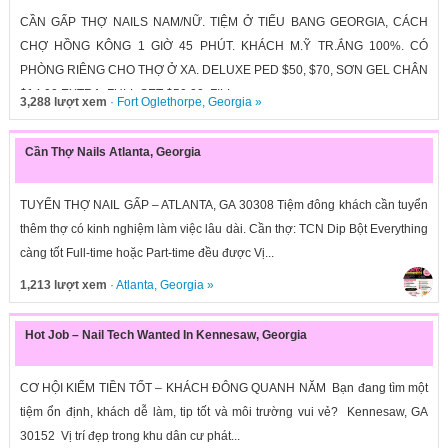
CẦN GẤP THỢ NAILS NAM/NỮ. TIỆM Ở TIỂU BANG GEORGIA, CÁCH
CHỢ HỒNG KÔNG 1 GIỜ 45 PHÚT. KHÁCH M.Ỹ TR.ẮNG 100%. CÓ
PHÒNG RIÊNG CHO THỢ Ở XA. DELUXE PED $50, $70, SƠN GEL CHÂN
$14.00 EXTRA, FULL SET $50.00, FILL...
3,288 lượt xem
·
Fort Oglethorpe
,
Georgia
»
Cần Thợ Nails Atlanta, Georgia
TUYỂN THỢ NAIL GẤP – ATLANTA, GA 30308 Tiệm đông khách cần tuyển
thêm thợ có kinh nghiệm làm việc lâu dài. Cần thợ: TCN Dip Bột Everything
càng tốt Full-time hoặc Part-time đều được Vị...
1,213 lượt xem
·
Atlanta
,
Georgia
»
Hot Job – Nail Tech Wanted In Kennesaw, Georgia
CƠ HỘI KIẾM TIỀN TỐT – KHÁCH ĐÔNG QUANH NĂM Bạn đang tìm một
tiệm ổn định, khách dễ làm, tip tốt và môi trường vui vẻ? Kennesaw, GA
30152 Vị trí đẹp trong khu dân cư phát...