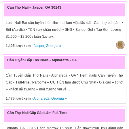
Cần Thợ Nail – Jasper, GA 30143
Lush Nail Bar cần tuyển thêm thợ nail làm việc lâu dài. Cần thợ biết làm: •
Bột (Acrylic) • TCN (tay chân nước) • SNS • Builder Gel / Tap Gel Lương :
$1,600 – $2,200 / tuần (tùy tay...
1,405 lượt xem
·
Jasper
,
Georgia
»
Cần Tuyển Gấp Thợ Nails - Alpharetta - GA
Cần Tuyển Gấp Thợ Nails - Alpharetta - GA * Tiệm Inails Cần Tuyển Thợ
Gấp - Full-time / Part-time – ƯU TIÊN làm được Chủ Nhật - Giá cao – tip tốt
– khách dễ thương – môi trường vui vẻ,...
1,475 lượt xem
·
Alpharetta
,
Georgia
»
Cần Thợ Nail Gấp Gấp Làm Full-Time
Atlanta, GA 30315 Cách Morrow 15 phút, Gần downtown, khu đông dân