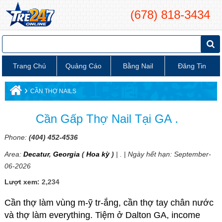
(678) 818-3434
Trang Chủ
Quảng Cáo
Bằng Nail
Đăng Tin
›
CẦN THỢ NAILS
Cần Gấp Thợ Nail Tại GA .
Phone:
(404) 452-4536
Area:
Decatur
,
Georgia
(
Hoa kỳ
)
| . | Ngày hết hạn: September-
06-2026
Lượt xem:
2,234
Cần thợ làm vùng m-ỹ tr-ắng, cần thợ tay chân nước
và thợ làm everything. Tiệm ở Dalton GA, income