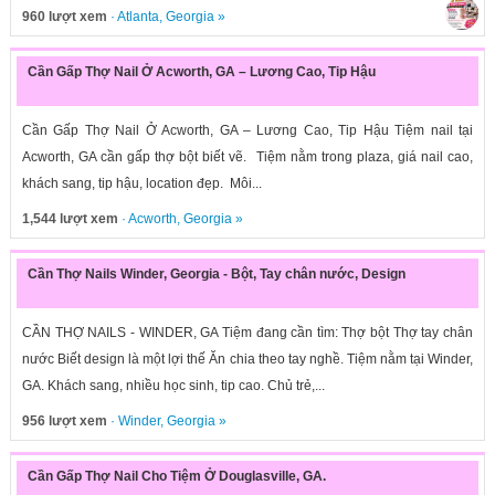
960 lượt xem
·
Atlanta
,
Georgia
»
Cần Gấp Thợ Nail Ở Acworth, GA – Lương Cao, Tip Hậu
Cần Gấp Thợ Nail Ở Acworth, GA – Lương Cao, Tip Hậu Tiệm nail tại
Acworth, GA cần gấp thợ bột biết vẽ. Tiệm nằm trong plaza, giá nail cao,
khách sang, tip hậu, location đẹp. Môi...
1,544 lượt xem
·
Acworth
,
Georgia
»
Cần Thợ Nails Winder, Georgia - Bột, Tay chân nước, Design
CẦN THỢ NAILS - WINDER, GA Tiệm đang cần tìm: Thợ bột Thợ tay chân
nước Biết design là một lợi thế Ăn chia theo tay nghề. Tiệm nằm tại Winder,
GA. Khách sang, nhiều học sinh, tip cao. Chủ trẻ,...
956 lượt xem
·
Winder
,
Georgia
»
Cần Gấp Thợ Nail Cho Tiệm Ở Douglasville, GA.