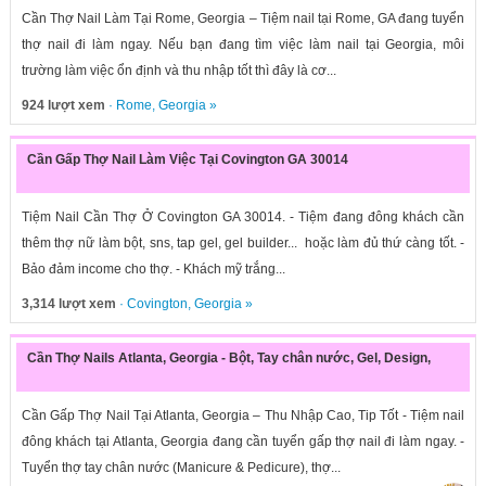
Cần Thợ Nail Làm Tại Rome, Georgia – Tiệm nail tại Rome, GA đang tuyển
thợ nail đi làm ngay. Nếu bạn đang tìm việc làm nail tại Georgia, môi
trường làm việc ổn định và thu nhập tốt thì đây là cơ...
924 lượt xem
·
Rome
,
Georgia
»
Cần Gấp Thợ Nail Làm Việc Tại Covington GA 30014
Tiệm Nail Cần Thợ Ở Covington GA 30014. - Tiệm đang đông khách cần
thêm thợ nữ làm bột, sns, tap gel, gel builder... hoặc làm đủ thứ càng tốt. -
Bảo đảm income cho thợ. - Khách mỹ trắng...
3,314 lượt xem
·
Covington
,
Georgia
»
Cần Thợ Nails Atlanta, Georgia - Bột, Tay chân nước, Gel, Design,
Cần Gấp Thợ Nail Tại Atlanta, Georgia – Thu Nhập Cao, Tip Tốt - Tiệm nail
đông khách tại Atlanta, Georgia đang cần tuyển gấp thợ nail đi làm ngay. -
Tuyển thợ tay chân nước (Manicure & Pedicure), thợ...