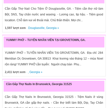
Cần Gấp Thợ Nail Cho Tiệm Ở Douglasville, GA. - Tiệm cần thợ nữ làm
Bột, SNS, Tay chân nước and waxing. - Lương cao, tip hậu. - Tiệm good
location. Chỗ làm vui vẻ thoải mái. Chủ thân thiện. Mọi chi...
1,597 lượt xem
·
Douglasville
,
Georgia
»
YUMMY PHỞ – TUYỂN NHÂN VIÊN TẠI GROVETOWN, GA.
YUMMY PHỞ – TUYỂN NHÂN VIÊN TẠI GROVETOWN, GA. Địa chỉ: 284
Meridian Dr, Grovetown, GA 30813 Khai trương vào tháng 12 – mùa Noel
rộn ràng! YUMMY PHỞ cần tuyển: Người chạy bàn Phụ...
2,411 lượt xem
· ,
Georgia
»
Cần Gấp Thợ Nails In Brunswick, Georgia 31525
Cần Gấp Thợ Nails In Brunswick, Georgia 31525 - Tiệm Nails ở vùng
Brunswick, GA cần gấp thợ nails. - Cần thợ biết làm Bột, Dip, Tay Chân