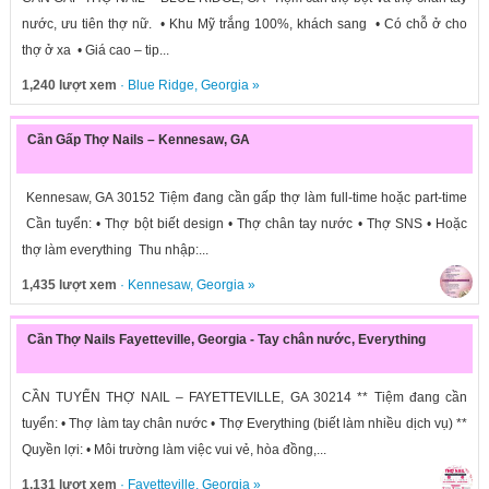
nước, ưu tiên thợ nữ. • Khu Mỹ trắng 100%, khách sang • Có chỗ ở cho
thợ ở xa • Giá cao – tip...
1,240 lượt xem
·
Blue Ridge
,
Georgia
»
Cần Gấp Thợ Nails – Kennesaw, GA
Kennesaw, GA 30152 Tiệm đang cần gấp thợ làm full-time hoặc part-time
Cần tuyển: • Thợ bột biết design • Thợ chân tay nước • Thợ SNS • Hoặc
thợ làm everything Thu nhập:...
1,435 lượt xem
·
Kennesaw
,
Georgia
»
Cần Thợ Nails Fayetteville, Georgia - Tay chân nước, Everything
CẦN TUYỂN THỢ NAIL – FAYETTEVILLE, GA 30214 ** Tiệm đang cần
tuyển: • Thợ làm tay chân nước • Thợ Everything (biết làm nhiều dịch vụ) **
Quyền lợi: • Môi trường làm việc vui vẻ, hòa đồng,...
1,131 lượt xem
·
Fayetteville
,
Georgia
»