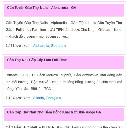
Cần Tuyển Gấp Thợ Nails - Alpharetta - GA
Cần Tuyển Gấp Thợ Nails - Alpharetta - GA * Tiệm Inails Cần Tuyển Thợ
Gấp - Full-time / Part-time – ƯU TIÊN làm được Chủ Nhật - Giá cao – tip tốt
– khách dễ thương – môi trường vui vẻ,...
1,471 lượt xem
·
Alpharetta
,
Georgia
»
Cần Thợ Nail Gấp Gấp Làm Full-Time
Atlanta, GA 30315 Cách Morrow 15 phút, Gần downtown, khu đông dân
cư Môi trường: Tiệm vui vẻ – chia turn công bằng Lương ăn chia theo khả
năng Yêu cầu: Biết làm TCN,...
1,194 lượt xem
·
Atlanta
,
Georgia
»
Cần Gấp Thợ Nail Cho Tiệm Đông Khách Ở Blue Ridge GA
CẦN GẤP THỢ NAIL – BLUE RIDGE, GA Tiệm cần thợ bột và thợ chân tay