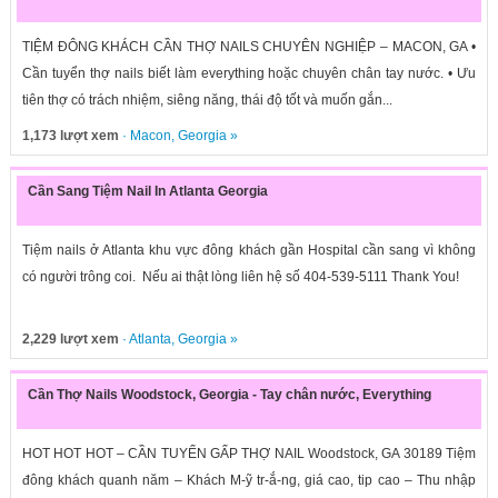
TIỆM ĐÔNG KHÁCH CẦN THỢ NAILS CHUYÊN NGHIỆP – MACON, GA •
Cần tuyển thợ nails biết làm everything hoặc chuyên chân tay nước. • Ưu
tiên thợ có trách nhiệm, siêng năng, thái độ tốt và muốn gắn...
1,173 lượt xem
·
Macon
,
Georgia
»
Cần Sang Tiệm Nail In Atlanta Georgia
Tiệm nails ở Atlanta khu vực đông khách gần Hospital cần sang vì không
có người trông coi. Nếu ai thật lòng liên hệ số 404-539-5111 Thank You!
2,229 lượt xem
·
Atlanta
,
Georgia
»
Cần Thợ Nails Woodstock, Georgia - Tay chân nước, Everything
HOT HOT HOT – CẦN TUYỂN GẤP THỢ NAIL Woodstock, GA 30189 Tiệm
đông khách quanh năm – Khách M-ỹ tr-ắ-ng, giá cao, tip cao – Thu nhập