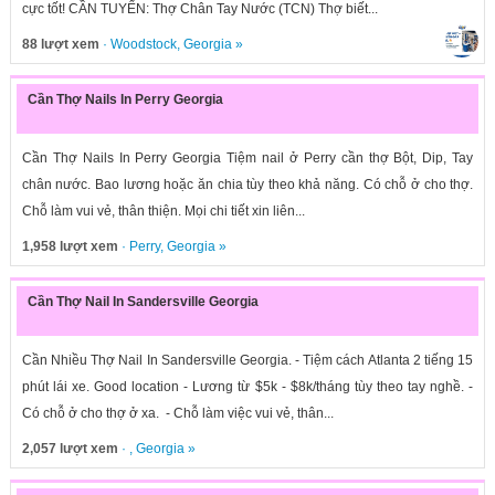
cực tốt! CẦN TUYỂN: Thợ Chân Tay Nước (TCN) Thợ biết...
88 lượt xem
·
Woodstock
,
Georgia
»
Cần Thợ Nails In Perry Georgia
Cần Thợ Nails In Perry Georgia Tiệm nail ở Perry cần thợ Bột, Dip, Tay
chân nước. Bao lương hoặc ăn chia tùy theo khả năng. Có chỗ ở cho thợ.
Chỗ làm vui vẻ, thân thiện. Mọi chi tiết xin liên...
1,958 lượt xem
·
Perry
,
Georgia
»
Cần Thợ Nail In Sandersville Georgia
Cần Nhiều Thợ Nail In Sandersville Georgia. - Tiệm cách Atlanta 2 tiếng 15
phút lái xe. Good location - Lương từ $5k - $8k/tháng tùy theo tay nghề. -
Có chỗ ở cho thợ ở xa. - Chỗ làm việc vui vẻ, thân...
2,057 lượt xem
· ,
Georgia
»