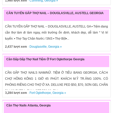
1,460 lượt xem
·
Cumming
,
Georgia
»
CẦN TUYỂN GẤP THỢ NAIL – DOUGLASVILLE, AUSTELL GEORGIA
CẦN TUYỂN GẤP THỢ NAIL – DOUGLASVILLE, AUSTELL GA • Tiệm đang
cần thợ làm đi làm ngay, môi trường ổn định, khách đẹp, dễ làm * Vị trí
tuyển: • Thợ Tay Chân Nước / SNS • Thợ Bột•...
2,437 lượt xem
·
Douglasville
,
Georgia
»
Cần Gấp Gấp Thợ Nail Tiệm Ở Fort Oglethorpe Georgia
CẦN GẤP THỢ NAILS NAM/NỮ. TIỆM Ở TIỂU BANG GEORGIA, CÁCH
CHỢ HỒNG KÔNG 1 GIỜ 45 PHÚT. KHÁCH M.Ỹ TR.ẮNG 100%. CÓ
PHÒNG RIÊNG CHO THỢ Ở XA. DELUXE PED $50, $70, SƠN GEL CHÂN
$14.00 EXTRA, FULL SET $50.00, FILL...
3,284 lượt xem
·
Fort Oglethorpe
,
Georgia
»
Cần Thợ Nails Atlanta, Georgia