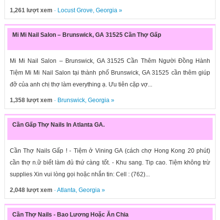
1,261 lượt xem
·
Locust Grove
,
Georgia
»
Mi Mi Nail Salon – Brunswick, GA 31525 Cần Thợ Gấp
Mi Mi Nail Salon – Brunswick, GA 31525 Cần Thêm Người Đồng Hành
Tiệm Mi Mi Nail Salon tại thành phố Brunswick, GA 31525 cần thêm giúp
đỡ của anh chị thợ làm everything ạ. Ưu tiên cặp vợ...
1,358 lượt xem
·
Brunswick
,
Georgia
»
Cần Gấp Thợ Nails In Atlanta GA.
Cần Thợ Nails Gấp ! - Tiệm ở Vining GA (cách chợ Hong Kong 20 phút)
cần thợ n.ữ biết làm đủ thứ càng tốt. - Khu sang. Tip cao. Tiệm không trừ
supplies Xin vui lòng gọi hoặc nhắn tin: Cell : (762)...
2,048 lượt xem
·
Atlanta
,
Georgia
»
Cần Thợ Nails - Bao Lương Hoặc Ăn Chia