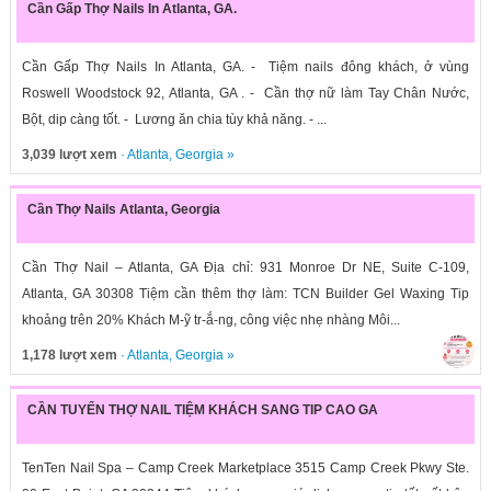
Cần Gấp Thợ Nails In Atlanta, GA.
Cần Gấp Thợ Nails In Atlanta, GA. - Tiệm nails đông khách, ở vùng
Roswell Woodstock 92, Atlanta, GA . - Cần thợ nữ làm Tay Chân Nước,
Bột, dip càng tốt. - Lương ăn chia tùy khả năng. - ...
3,039 lượt xem
·
Atlanta
,
Georgia
»
Cần Thợ Nails Atlanta, Georgia
Cần Thợ Nail – Atlanta, GA Địa chỉ: 931 Monroe Dr NE, Suite C-109,
Atlanta, GA 30308 Tiệm cần thêm thợ làm: TCN Builder Gel Waxing Tip
khoảng trên 20% Khách M-ỹ tr-ắ-ng, công việc nhẹ nhàng Môi...
1,178 lượt xem
·
Atlanta
,
Georgia
»
CẦN TUYỂN THỢ NAIL TIỆM KHÁCH SANG TIP CAO GA
TenTen Nail Spa – Camp Creek Marketplace 3515 Camp Creek Pkwy Ste.