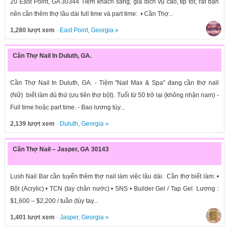
20 East Point, GA 30344 Tiệm khách sang, giá dịch vụ cao, tip tốt, rất bận
nên cần thêm thợ lâu dài full time và part time: • Cần Thợ...
1,280 lượt xem
·
East Point
,
Georgia
»
Cần Thợ Nail In Duluth, GA.
Cần Thợ Nail In Duluth, GA. - Tiệm "Nail Max & Spa" đang cần thợ nail
(Nữ) biết làm đủ thứ (ưu tiên thợ bột). Tuổi từ 50 trở lại (không nhận nam) -
Full time hoặc part time. - Bao lương tùy...
2,139 lượt xem
·
Duluth
,
Georgia
»
Cần Thợ Nail – Jasper, GA 30143
Lush Nail Bar cần tuyển thêm thợ nail làm việc lâu dài. Cần thợ biết làm: •
Bột (Acrylic) • TCN (tay chân nước) • SNS • Builder Gel / Tap Gel Lương :
$1,600 – $2,200 / tuần (tùy tay...
1,401 lượt xem
·
Jasper
,
Georgia
»