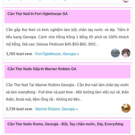
Cần Thợ Nail In Fort Oglethorpe GA
Cần gấp thợ Nail có kinh nghiệm làm bột, chân tay nước và dip. Tiệm ở
tiểu bang Georgia. Cách chợ Hồng Kông 1 tiếng 45 phút và 100% khách
mỹ trắng. Giá cao: Deluxe Pedicure $45-$50-$60, SNS...
3,765 lượt xem
·
Fort Oglethorpe
,
Georgia
»
Cần Thợ Nails Gấp In Warner Robins GA
Cần Thợ Nail Tại Warner Robins Georgia - Cần thợ nail làm chân tay nước
và làm everything - Full time và part time - Môi trường làm việc vui vẻ, thân
thiện, thoải mái, tiệm rỗng rãi - Không trừ tiền...
2,739 lượt xem
·
Warner Robins
,
Georgia
»
Cần Thợ Nails Rome, Georgia - Bột, Tay chân nước, Dip, Everything