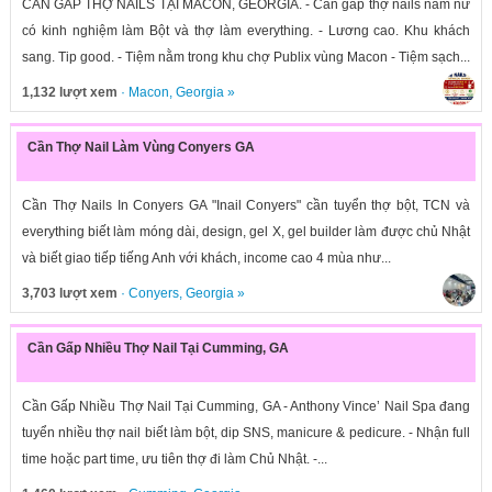
CẦN GẤP THỢ NAILS TẠI MACON, GEORGIA. - Cần gấp thợ nails nam nữ
có kinh nghiệm làm Bột và thợ làm everything. - Lương cao. Khu khách
sang. Tip good. - Tiệm nằm trong khu chợ Publix vùng Macon - Tiệm sạch...
1,132 lượt xem
·
Macon
,
Georgia
»
Cần Thợ Nail Làm Vùng Conyers GA
Cần Thợ Nails In Conyers GA "Inail Conyers" cần tuyển thợ bột, TCN và
everything biết làm móng dài, design, gel X, gel builder làm được chủ Nhật
và biết giao tiếp tiếng Anh với khách, income cao 4 mùa như...
3,703 lượt xem
·
Conyers
,
Georgia
»
Cần Gấp Nhiều Thợ Nail Tại Cumming, GA
Cần Gấp Nhiều Thợ Nail Tại Cumming, GA - Anthony Vince’ Nail Spa đang
tuyển nhiều thợ nail biết làm bột, dip SNS, manicure & pedicure. - Nhận full
time hoặc part time, ưu tiên thợ đi làm Chủ Nhật. -...