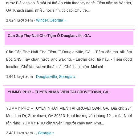
nước Biết design là một lợi thế Ăn chia theo tay nghề. Tiệm nằm tại Winder,
GA. Khách sang, nhiều học sinh, tip cao. Chủ trẻ,...
1,024 lượt xem
·
Winder
,
Georgia
»
Cần Gấp Thợ Nail Cho Tiệm Ở Douglasville, GA.
Cần Gấp Thợ Nail Cho Tiệm Ở Douglasville, GA. - Tiệm cần thợ nữ làm
Bột, SNS, Tay chân nước and waxing. - Lương cao, tip hậu. - Tiệm good
location. Chỗ làm vui vẻ thoải mái. Chủ thân thiện. Mọi chi...
1,661 lượt xem
·
Douglasville
,
Georgia
»
YUMMY PHỞ – TUYỂN NHÂN VIÊN TẠI GROVETOWN, GA.
YUMMY PHỞ – TUYỂN NHÂN VIÊN TẠI GROVETOWN, GA. Địa chỉ: 284
Meridian Dr, Grovetown, GA 30813 Khai trương vào tháng 12 – mùa Noel
rộn ràng! YUMMY PHỞ cần tuyển: Người chạy bàn Phụ...
2,481 lượt xem
· ,
Georgia
»