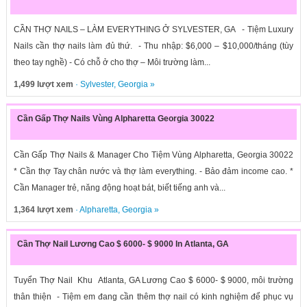
CẦN THỢ NAILS – LÀM EVERYTHING Ở SYLVESTER, GA - Tiệm Luxury
Nails cần thợ nails làm đủ thứ. - Thu nhập: $6,000 – $10,000/tháng (tùy
theo tay nghề) - Có chỗ ở cho thợ – Môi trường làm...
1,499 lượt xem
·
Sylvester
,
Georgia
»
Cần Gấp Thợ Nails Vùng Alpharetta Georgia 30022
Cần Gấp Thợ Nails & Manager Cho Tiệm Vùng Alpharetta, Georgia 30022
* Cần thợ Tay chân nước và thợ làm everything. - Bảo đảm income cao. *
Cần Manager trẻ, năng động hoạt bát, biết tiếng anh và...
1,364 lượt xem
·
Alpharetta
,
Georgia
»
Cần Thợ Nail Lương Cao $ 6000- $ 9000 In Atlanta, GA
Tuyển Thợ Nail Khu Atlanta, GA Lương Cao $ 6000- $ 9000, môi trường
thân thiện - Tiệm em đang cần thêm thợ nail có kinh nghiệm để phục vụ