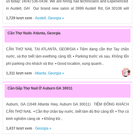
us today: (404) 536-0438. We are hiring nail technicians and Experienced
in Austell, GA! Our brand new salon at 3999 Austell Rd, GA 30106 will
open in 4...
1,729 lượt xem
·
Austell
,
Georgia
»
Cần Thợ Nails Atlanta, Georgia
CẦN THỢ NAIL TẠI ATLANTA, GEORGIA • Tiệm đang cần thợ Tay chân
nước, và thợ biết làm evething càng tốt. • Parking trước và sau. Không tốn
phí parking cho khách và thợ. • Good location, xung quanh...
1,311 lượt xem
·
Atlanta
,
Georgia
»
Cần Gấp Thợ Nail Ở Auburn GA 30011
Auburn, GA (1648 Atlanta Hwy, Auburn GA 30011) TIỆM ĐÔNG KHÁCH
CẦN THỢ NAIL • Cần thợ chân tay nước, biết làm đủ thứ càng tốt • Thợ có
kinh nghiệm càng ok • Không trừ...
1,437 lượt xem
·
Georgia
»