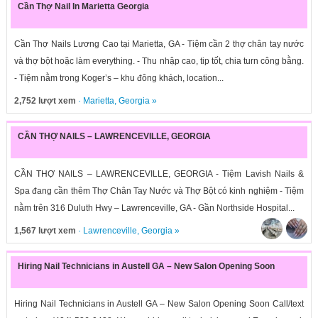
Cần Thợ Nail In Marietta Georgia
Cần Thợ Nails Lương Cao tại Marietta, GA - Tiệm cần 2 thợ chân tay nước
và thợ bột hoặc làm everything. - Thu nhập cao, tip tốt, chia turn công bằng.
- Tiệm nằm trong Koger’s – khu đông khách, location...
2,752 lượt xem
·
Marietta
,
Georgia
»
CẦN THỢ NAILS – LAWRENCEVILLE, GEORGIA
CẦN THỢ NAILS – LAWRENCEVILLE, GEORGIA - Tiệm Lavish Nails &
Spa đang cần thêm Thợ Chân Tay Nước và Thợ Bột có kinh nghiệm - Tiệm
nằm trên 316 Duluth Hwy – Lawrenceville, GA - Gần Northside Hospital...
1,567 lượt xem
·
Lawrenceville
,
Georgia
»
Hiring Nail Technicians in Austell GA – New Salon Opening Soon
Hiring Nail Technicians in Austell GA – New Salon Opening Soon Call/text