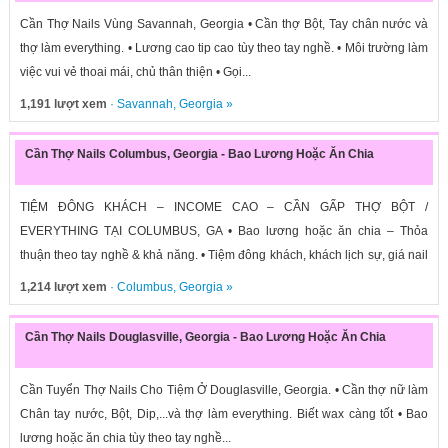
Cần Thợ Nails Vùng Savannah, Georgia • Cần thợ Bột, Tay chân nước và
thợ làm everything. • Lương cao tip cao tùy theo tay nghề. • Môi trường làm
việc vui vẻ thoai mái, chủ thân thiện • Gọi...
1,191 lượt xem
·
Savannah
,
Georgia
»
Cần Thợ Nails Columbus, Georgia - Bao Lương Hoặc Ăn Chia
TIỆM ĐÔNG KHÁCH – INCOME CAO – CẦN GẤP THỢ BỘT /
EVERYTHING TẠI COLUMBUS, GA • Bao lương hoặc ăn chia – Thỏa
thuận theo tay nghề & khả năng. • Tiệm đông khách, khách lịch sự, giá nail
cao,...
1,214 lượt xem
·
Columbus
,
Georgia
»
Cần Thợ Nails Douglasville, Georgia - Bao Lương Hoặc Ăn Chia
Cần Tuyển Thợ Nails Cho Tiệm Ở Douglasville, Georgia. • Cần thợ nữ làm
Chân tay nước, Bột, Dip,...và thợ làm everything. Biết wax càng tốt • Bao
lương hoặc ăn chia tùy theo tay nghề...