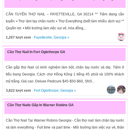
CẦN TUYỂN THỢ NAIL – FAYETTEVILLE, GA 30214 ** Tiệm đang cần
tuyển: • Thợ làm tay chân nước • Thợ Everything (biết làm nhiều dịch vụ) **
Quyền lợi: • Môi trường làm việc vui vẻ, hòa đồng,...
1,207 lượt xem
·
Fayetteville
,
Georgia
»
Cần Thợ Nail In Fort Oglethorpe GA
Cần gấp thợ Nail có kinh nghiệm làm bột, chân tay nước và dip. Tiệm ở
tiểu bang Georgia. Cách chợ Hồng Kông 1 tiếng 45 phút và 100% khách
mỹ trắng. Giá cao: Deluxe Pedicure $45-$50-$60, SNS...
3,822 lượt xem
·
Fort Oglethorpe
,
Georgia
»
Cần Thợ Nails Gấp In Warner Robins GA
Cần Thợ Nail Tại Warner Robins Georgia - Cần thợ nail làm chân tay nước
và làm everything - Full time và part time - Môi trường làm việc vui vẻ, thân