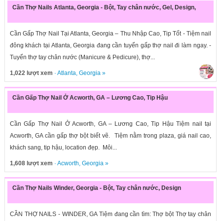
Cần Thợ Nails Atlanta, Georgia - Bột, Tay chân nước, Gel, Design,
Cần Gấp Thợ Nail Tại Atlanta, Georgia – Thu Nhập Cao, Tip Tốt - Tiệm nail
đông khách tại Atlanta, Georgia đang cần tuyển gấp thợ nail đi làm ngay. -
Tuyển thợ tay chân nước (Manicure & Pedicure), thợ...
1,022 lượt xem
·
Atlanta
,
Georgia
»
Cần Gấp Thợ Nail Ở Acworth, GA – Lương Cao, Tip Hậu
Cần Gấp Thợ Nail Ở Acworth, GA – Lương Cao, Tip Hậu Tiệm nail tại
Acworth, GA cần gấp thợ bột biết vẽ. Tiệm nằm trong plaza, giá nail cao,
khách sang, tip hậu, location đẹp. Môi...
1,608 lượt xem
·
Acworth
,
Georgia
»
Cần Thợ Nails Winder, Georgia - Bột, Tay chân nước, Design
CẦN THỢ NAILS - WINDER, GA Tiệm đang cần tìm: Thợ bột Thợ tay chân