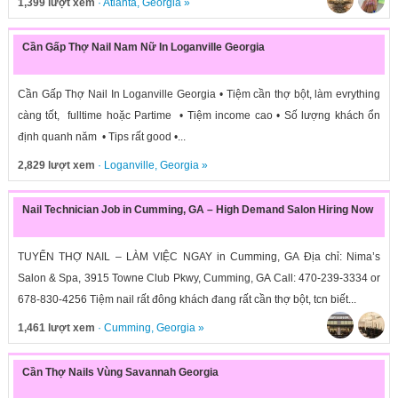
1,399 lượt xem
·
Atlanta
,
Georgia
»
Cần Gấp Thợ Nail Nam Nữ In Loganville Georgia
Cần Gấp Thợ Nail In Loganville Georgia • Tiệm cần thợ bột, làm evrything
càng tốt, fulltime hoặc Partime • Tiệm income cao • Số lượng khách ổn
định quanh năm • Tips rất good •...
2,829 lượt xem
·
Loganville
,
Georgia
»
Nail Technician Job in Cumming, GA – High Demand Salon Hiring Now
TUYỂN THỢ NAIL – LÀM VIỆC NGAY in Cumming, GA Địa chỉ: Nima’s
Salon & Spa, 3915 Towne Club Pkwy, Cumming, GA Call: 470-239-3334 or
678-830-4256 Tiệm nail rất đông khách đang rất cần thợ bột, tcn biết...
1,461 lượt xem
·
Cumming
,
Georgia
»
Cần Thợ Nails Vùng Savannah Georgia