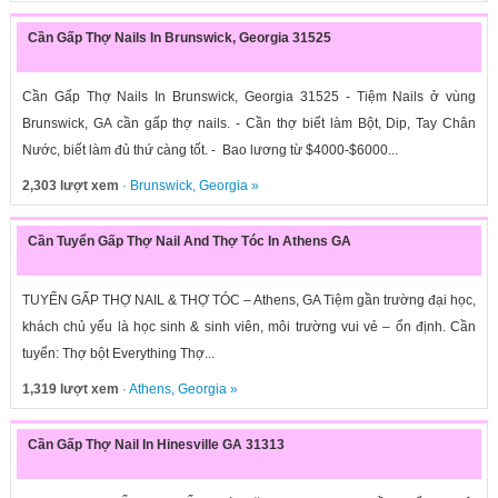
Cần Gấp Thợ Nails In Brunswick, Georgia 31525
Cần Gấp Thợ Nails In Brunswick, Georgia 31525 - Tiệm Nails ở vùng
Brunswick, GA cần gấp thợ nails. - Cần thợ biết làm Bột, Dip, Tay Chân
Nước, biết làm đủ thứ càng tốt. - Bao lương từ $4000-$6000...
2,303 lượt xem
·
Brunswick
,
Georgia
»
Cần Tuyển Gấp Thợ Nail And Thợ Tóc In Athens GA
TUYỂN GẤP THỢ NAIL & THỢ TÓC – Athens, GA Tiệm gần trường đại học,
khách chủ yếu là học sinh & sinh viên, môi trường vui vẻ – ổn định. Cần
tuyển: Thợ bột Everything Thợ...
1,319 lượt xem
·
Athens
,
Georgia
»
Cần Gấp Thợ Nail In Hinesville GA 31313