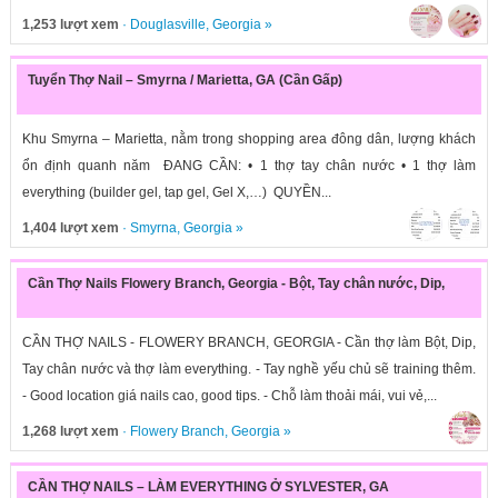
1,253 lượt xem
·
Douglasville
,
Georgia
»
Tuyển Thợ Nail – Smyrna / Marietta, GA (Cần Gấp)
Khu Smyrna – Marietta, nằm trong shopping area đông dân, lượng khách
ổn định quanh năm ĐANG CẦN: • 1 thợ tay chân nước • 1 thợ làm
everything (builder gel, tap gel, Gel X,…) QUYỀN...
1,404 lượt xem
·
Smyrna
,
Georgia
»
Cần Thợ Nails Flowery Branch, Georgia - Bột, Tay chân nước, Dip,
CẦN THỢ NAILS - FLOWERY BRANCH, GEORGIA - Cần thợ làm Bột, Dip,
Tay chân nước và thợ làm everything. - Tay nghề yếu chủ sẽ training thêm.
- Good location giá nails cao, good tips. - Chỗ làm thoải mái, vui vẻ,...
1,268 lượt xem
·
Flowery Branch
,
Georgia
»
CẦN THỢ NAILS – LÀM EVERYTHING Ở SYLVESTER, GA