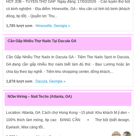
HOT JOB – TUYỂN THỢ GẤP Ngày đăng: 17/03/2026 - Cần tuyển thợ bột
có kinh nghiệm - Địa điểm: Hinesville, GA – khu căn cứ lính bộ binh (khách
đông, tip tốt) - Quyền lợi: Thu...
1,785 lượt xem
·
Hinesville
,
Georgia
»
Cần Gấp Nhiều Thợ Nails Tại Dacula GA
Cần Gấp Nhiều Thợ Nails In Dacula GA - Tiệm The Nails Spot in Dacula,
GA đang cần gấp nhiều thợ nails biết làm đủ thứ. - Bao Lương hoặc ăn
chia tùy theo tay nghề. - Tiệm khu shopping center, đông khách,...
1,878 lượt xem
·
Dacula
,
Georgia
»
NOw Hiring – Nail Techs (Atlanta, GA)
Location: Atlanta, GA Cách chợ Hong Kong ~15 phút Khu khách M.ỹ.đen –
100% thích làm móng, tip cao ĐANG CẦN: • Thợ bột (biết design,
Eyelash, Wax càng tốt...