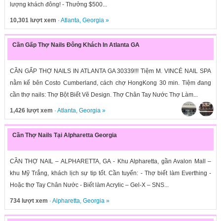
lượng khách đông! - Thưởng $500...
10,301 lượt xem
·
Atlanta
,
Georgia
»
Cần Gấp Thợ Nails Đông Khách In Atlanta GA
CẦN GẤP THỢ NAILS IN ATLANTA GA 30339!!! Tiệm M. VINCÉ NAIL SPA
nằm kế bên Costo Cumberland, cách chợ HongKong 30 min. Tiệm đang
cần thợ nails: Thợ Bột Biết Vẽ Design. Thợ Chân Tay Nước Thợ Làm...
1,426 lượt xem
·
Atlanta
,
Georgia
»
Cần Thợ Nails Tại Alpharetta Georgia
CẦN THỢ NAIL – ALPHARETTA, GA - Khu Alpharetta, gần Avalon Mall –
khu Mỹ Trắng, khách lịch sự tip tốt. Cần tuyển: - Thợ biết làm Everthing -
Hoặc thợ Tay Chân Nước - Biết làm Acrylic – Gel-X – SNS...
734 lượt xem
·
Alpharetta
,
Georgia
»