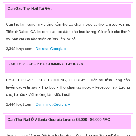
Cần Gấp Thợ Nail Tại GA .
Cần thợ làm vùng m-ỹ tr-ắng, cần thợ tay chân nước và thợ làm everything.
Tiệm ở Dalton GA, income cao, có đảm bảo bao lương. Có chỗ ở cho thợ ở
xa. Anh chị em nào thiện chí xin liên lạc số...
2,308 lượt xem
·
Decatur
,
Georgia
»
CẦN THỢ GẤP – KHU CUMMING, GEORGIA
CẦN THỢ GẤP – KHU CUMMING, GEORGIA - Hiện tại tiệm đang cần
tuyển các vị trí sau: • Thợ bột • Thợ chân tay nước • Receptionist • Lương
cao, tip hậu • Môi trường làm việc thoải...
1,444 lượt xem
·
Cumming
,
Georgia
»
Cần Thợ Nail Ở Atlanta Georgia Lương $4,000 - $6,000 / MO
Tiệm nails tại Vining, GA (cách chợ Hong Kong khoảng 20 phút) đang cần