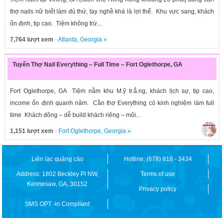
thợ nails nữ biết làm đủ thứ, tay nghề khá là lợi thế. Khu vực sang, khách
ổn định, tip cao. Tiệm không trừ...
7,764 lượt xem
·
Atlanta
,
Georgia
»
Tuyển Thợ Nail Everything – Full Time – Fort Oglethorpe, GA
Fort Oglethorpe, GA Tiệm nằm khu M.ỹ tr.ắ.ng, khách lịch sự, tip cao,
income ổn định quanh năm. Cần thợ Everything có kinh nghiệm làm full
time Khách đông – dễ build khách riêng – môi...
1,151 lượt xem
·
Fort Oglethorpe
,
Georgia
»
Liên lạc quảng cáo
Hotline: (678) 818 - 3434
Address: 1802 Beckley Pl NW,
Terms of use
Kennesaw, GA, 30152
Privacy policy
SMS OPT -in Compliant