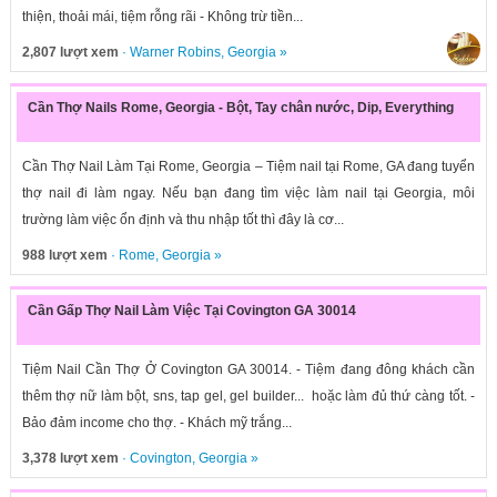
thiện, thoải mái, tiệm rỗng rãi - Không trừ tiền...
2,807 lượt xem
·
Warner Robins
,
Georgia
»
Cần Thợ Nails Rome, Georgia - Bột, Tay chân nước, Dip, Everything
Cần Thợ Nail Làm Tại Rome, Georgia – Tiệm nail tại Rome, GA đang tuyển
thợ nail đi làm ngay. Nếu bạn đang tìm việc làm nail tại Georgia, môi
trường làm việc ổn định và thu nhập tốt thì đây là cơ...
988 lượt xem
·
Rome
,
Georgia
»
Cần Gấp Thợ Nail Làm Việc Tại Covington GA 30014
Tiệm Nail Cần Thợ Ở Covington GA 30014. - Tiệm đang đông khách cần
thêm thợ nữ làm bột, sns, tap gel, gel builder... hoặc làm đủ thứ càng tốt. -
Bảo đảm income cho thợ. - Khách mỹ trắng...
3,378 lượt xem
·
Covington
,
Georgia
»