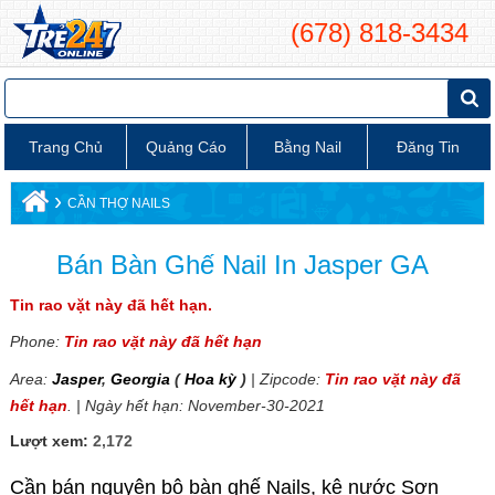
(678) 818-3434
Trang Chủ
Quảng Cáo
Bằng Nail
Đăng Tin
›
CẦN THỢ NAILS
Bán Bàn Ghế Nail In Jasper GA
Tin rao vặt này đã hết hạn.
Phone:
Tin rao vặt này đã hết hạn
Area:
Jasper
,
Georgia
(
Hoa kỳ
)
| Zipcode:
Tin rao vặt này đã
hết hạn
. | Ngày hết hạn: November-30-2021
Lượt xem:
2,172
Cần bán nguyên bộ bàn ghế Nails, kệ nước Sơn