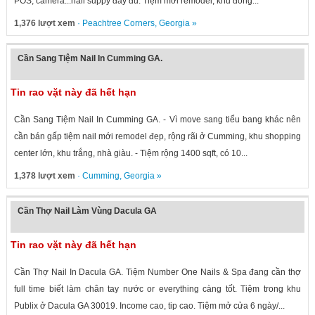
POS, camera...nail suppy đầy đủ. Tiệm mới remodel, khu đông...
1,376 lượt xem
·
Peachtree Corners
,
Georgia
»
Cần Sang Tiệm Nail In Cumming GA.
Tin rao vặt này đã hết hạn
Cần Sang Tiệm Nail In Cumming GA. - Vì move sang tiểu bang khác nên
cần bán gấp tiệm nail mới remodel đẹp, rộng rãi ở Cumming, khu shopping
center lớn, khu trắng, nhà giàu. - Tiệm rộng 1400 sqft, có 10...
1,378 lượt xem
·
Cumming
,
Georgia
»
Cần Thợ Nail Làm Vùng Dacula GA
Tin rao vặt này đã hết hạn
Cần Thợ Nail In Dacula GA. Tiệm Number One Nails & Spa đang cần thợ
full time biết làm chân tay nước or everything càng tốt. Tiệm trong khu
Publix ở Dacula GA 30019. Income cao, tip cao. Tiệm mở cửa 6 ngày/...