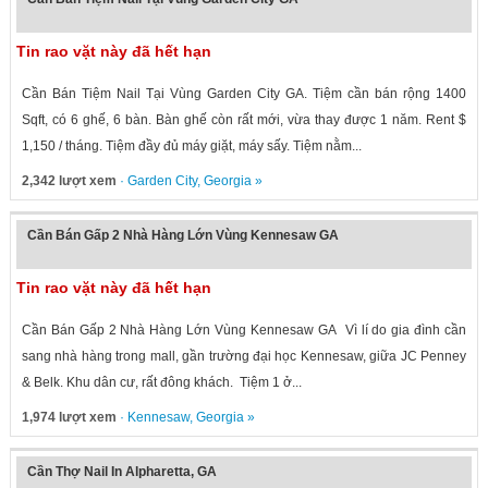
Tin rao vặt này đã hết hạn
Cần Bán Tiệm Nail Tại Vùng Garden City GA. Tiệm cần bán rộng 1400
Sqft, có 6 ghế, 6 bàn. Bàn ghế còn rất mới, vừa thay được 1 năm. Rent $
1,150 / tháng. Tiệm đầy đủ máy giặt, máy sấy. Tiệm nằm...
2,342 lượt xem
·
Garden City
,
Georgia
»
Cần Bán Gấp 2 Nhà Hàng Lớn Vùng Kennesaw GA
Tin rao vặt này đã hết hạn
Cần Bán Gấp 2 Nhà Hàng Lớn Vùng Kennesaw GA Vì lí do gia đình cần
sang nhà hàng trong mall, gần trường đại học Kennesaw, giữa JC Penney
& Belk. Khu dân cư, rất đông khách. Tiệm 1 ở...
1,974 lượt xem
·
Kennesaw
,
Georgia
»
Cần Thợ Nail In Alpharetta, GA