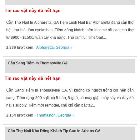
Tin rao vặt này đã hết hạn
Cần Thợ Nail In Alpharetta, GA Tiệm Lush Nail Bar Alpharetta đang cần thợ
bột, thợ biết làm eyelashes. Tiệm đông khách, nên income rất cao cho thợ
từ $900 - $1500/ tuần tùy khả năng. Thợ làm full time/part...
2,336 lượt xem
·
Alpharetta
,
Georgia
»
Cần Sang Tiệm In Thomasville GA
Tin rao vặt này đã hết hạn
Cần Sang Tiệm In Thomasville GA. Vì không có người trông coi nên cần
sang. Tiệm rộng 800 sqft, có 5 bàn, 5 ghế, có máy giặt, máy sấy và đầy đủ
nails supply. Tiệm mới remodel, chủ chỉ cần bắt tay...
2,154 lượt xem
·
Thomaston
,
Georgia
»
Cần Thợ Nail Khu Đông Khách Tip Cao In Athens GA