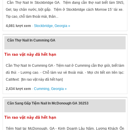
Cần Thợ Nail In Stockbridge GA. Tiệm đang cần thợ nail biết làm SNS,
Gel, tay chân nước, bột gấp. Tiệm ở Stockbridge cách Morrow 15’ lái xe.
Tip cao, chỗ làm thoải mái, thân...
4,081 lượt xem
·
Stockbridge
,
Georgia
»
Cần Thợ Nail In Cumming GA
Tin rao vặt này đã hết hạn
Cần Thợ Nail In Cumming GA - Tiệm nail ở Cumming cần thợ giỏi, biết làm
đủ thứ. - Lương cao. - Chỗ làm vui vẻ thoải mái. - Mọi chi tiết xin liên lạc:
Call/text: [tin rao vặt này đã hết hạn]
2,434 lượt xem
·
Cumming
,
Georgia
»
Cần Sang Gấp Tiệm Nail In McDonough GA 30253
Tin rao vặt này đã hết hạn
Tiệm Nail tại McDonough, GA - Kinh Doanh Lâu Năm, Lượng Khách Ổn