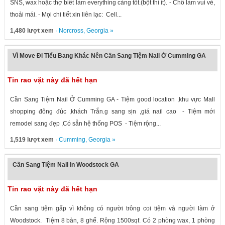
SNS, wax hoặc thợ biết làm everything càng tốt.(bột thì ít). - Chỗ làm vui vẻ,
thoải mái. - Mọi chi tiết xin liên lạc: Cell...
1,480 lượt xem
·
Norcross
,
Georgia
»
Vì Move Đi Tiểu Bang Khác Nên Cần Sang Tiệm Nail Ở Cumming GA
Tin rao vặt này đã hết hạn
Cần Sang Tiệm Nail Ở Cumming GA - Tiệm good location ,khu vực Mall
shopping đông đúc ,khách Trắn.g sang sịn ,giá nail cao - Tiệm mới
remodel sang đẹp ,Có sẳn hệ thống POS - Tiệm rộng...
1,519 lượt xem
·
Cumming
,
Georgia
»
Cần Sang Tiệm Nail In Woodstock GA
Tin rao vặt này đã hết hạn
Cần sang tiệm gấp vì không có người trông coi tiệm và người làm ở
Woodstock. Tiệm 8 bàn, 8 ghế. Rộng 1500sqf. Có 2 phòng wax, 1 phòng