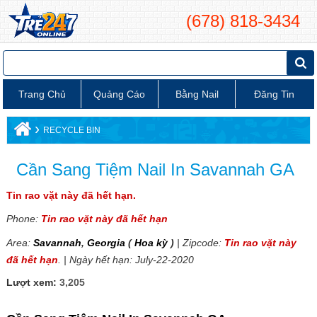
(678) 818-3434
Trang Chủ
Quảng Cáo
Bằng Nail
Đăng Tin
›
RECYCLE BIN
Cần Sang Tiệm Nail In Savannah GA
Tin rao vặt này đã hết hạn.
Phone:
Tin rao vặt này đã hết hạn
Area:
Savannah
,
Georgia
(
Hoa kỳ
)
| Zipcode:
Tin rao vặt này
đã hết hạn
. | Ngày hết hạn: July-22-2020
Lượt xem:
3,205