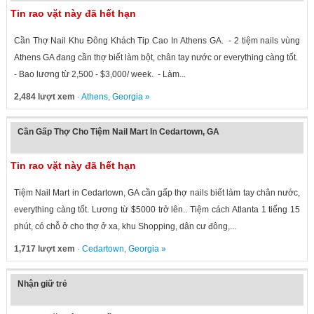
Tin rao vặt này đã hết hạn
Cần Thợ Nail Khu Đông Khách Tip Cao In Athens GA. - 2 tiệm nails vùng
Athens GA đang cần thợ biết làm bột, chân tay nước or everything càng tốt.
- Bao lương từ 2,500 - $3,000/ week. - Làm...
2,484 lượt xem
·
Athens
,
Georgia
»
Cần Gấp Thợ Cho Tiệm Nail Mart In Cedartown, GA
Tin rao vặt này đã hết hạn
Tiệm Nail Mart in Cedartown, GA cần gấp thợ nails biết làm tay chân nước,
everything càng tốt. Lương từ $5000 trở lên.. Tiệm cách Atlanta 1 tiếng 15
phút, có chỗ ở cho thợ ở xa, khu Shopping, dân cư đông,...
1,717 lượt xem
·
Cedartown
,
Georgia
»
Nhận giữ trẻ