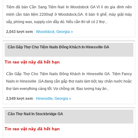
Tiệm đã bán Cần Sang Tiệm Nail In Woodstock GA Vì lí do gia đình nên
mình cần bán tiệm 2200sqf ở Woodstock,GA. 6 bàn 6 ghế, máy giặt máy
sấy, phòng wax, supply còn đầy đủ. Nếu cần thì sẽ có 2 thợ...
2,043 lượt xem
·
Woodstock
,
Georgia
»
Cần Gấp Thợ Cho Tiệm Nails Đông Khách In Hinesville GA
Tin rao vặt này đã hết hạn
Cần Gấp Thợ Cho Tiệm Nails Đông Khách In Hinesville GA. Tiệm Fancy
Nails in Hinesville ,GA đang cần gấp thợ nails làm bột, tay chân nước hoặc
thợ làm everything càng tốt. Vợ chồng ok. Bao lương hay ăn...
2,549 lượt xem
·
Hinesville
,
Georgia
»
Cần Thợ Nail In Stockbridge GA
Tin rao vặt này đã hết hạn