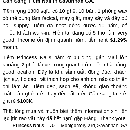
Cần Sang Tiệm Nail In Savannah GA.
Tiệm rộng 1300 sqft, có 10 ghế, 10 bàn, 1 phòng wax
có thể dùng làm facical, máy giặt, máy sấy và đầy đủ
nail supply. Tiệm đã hoạt động được 10 năm, có
nhiều khách walk-in. Hiện tại đang có 5 thợ làm very
good. Income ổn định quanh năm, tiền rent $1,295/
month.
Tiệm Princess Nails nằm ở building, gần Mall lớn
khoảng 2 phút lái xe, xung quanh có nhiều nhà hàng,
good location. Đây là khu sầm uất, đông đúc, khách
lịch sự, tip cao, rất thích hợp cho anh chị nào có thiện
chí làm ăn.
Tiệm đẹp, sạch sẽ, không gian thoáng
mát, bàn ghế mới thay đều rất mới. Cần sang lại với
giá rẻ $100K.
Thật lòng mua và muốn biết thêm information xin liên
lạc:[tin rao vặt này đã hết hạn] gặp Hằng. Thank you!
Princess Nails |
133 E Montgomery Xrd, Savannah, GA