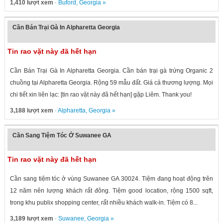
1,410 lượt xem
·
Buford
,
Georgia
»
Cần Bán Trại Gà In Alpharetta Georgia
Tin rao vặt này đã hết hạn
Cần Bán Trại Gà In Alpharetta Georgia. Cần bán trại gà trứng Organic 2
chuồng tại Alpharetta Georgia. Rộng 59 mẫu đất. Giá cả thương lượng. Mọi
chi tiết xin liên lạc: [tin rao vặt này đã hết hạn] gặp Liêm. Thank you!
3,188 lượt xem
·
Alpharetta
,
Georgia
»
Cần Sang Tiệm Tóc Ở Suwanee GA
Tin rao vặt này đã hết hạn
Cần sang tiệm tóc ở vùng Suwanee GA 30024. Tiệm đang hoạt động trên
12 năm nên lượng khách rất đông. Tiệm good location, rộng 1500 sqft,
trong khu publix shopping center, rất nhiều khách walk-in. Tiệm có 8...
3,189 lượt xem
·
Suwanee
,
Georgia
»