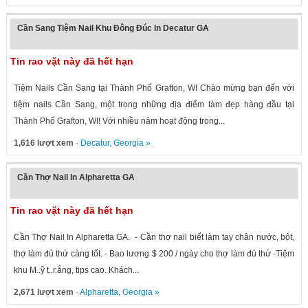
Cần Sang Tiệm Nail Khu Đông Đúc In Decatur GA
Tin rao vặt này đã hết hạn
Tiệm Nails Cần Sang tại Thành Phố Grafton, WI Chào mừng bạn đến với
tiệm nails Cần Sang, một trong những địa điểm làm đẹp hàng đầu tại
Thành Phố Grafton, WI! Với nhiều năm hoạt động trong...
1,616 lượt xem
·
Decatur
,
Georgia
»
Cần Thợ Nail In Alpharetta GA
Tin rao vặt này đã hết hạn
Cần Thợ Nail In Alpharetta GA. - Cần thợ nail biết làm tay chân nước, bột,
thợ làm đủ thứ càng tốt. - Bao lương $ 200 / ngày cho thợ làm đủ thứ -Tiệm
khu M..ỹ t..r.ắng, tips cao. Khách...
2,671 lượt xem
·
Alpharetta
,
Georgia
»