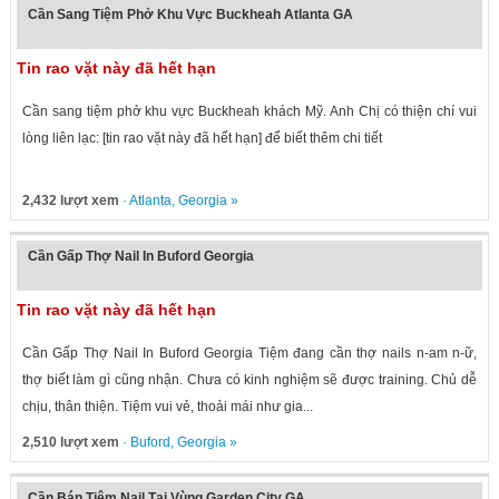
Cần Sang Tiệm Phở Khu Vực Buckheah Atlanta GA
Tin rao vặt này đã hết hạn
Cần sang tiệm phở khu vực Buckheah khách Mỹ. Anh Chị có thiện chí vui
lòng liên lạc: [tin rao vặt này đã hết hạn] để biết thêm chi tiết
2,432 lượt xem
·
Atlanta
,
Georgia
»
Cần Gấp Thợ Nail In Buford Georgia
Tin rao vặt này đã hết hạn
Cần Gấp Thợ Nail In Buford Georgia Tiệm đang cần thợ nails n-am n-ữ,
thợ biết làm gì cũng nhận. Chưa có kinh nghiệm sẽ được training. Chủ dễ
chịu, thân thiện. Tiệm vui vẻ, thoải mái như gia...
2,510 lượt xem
·
Buford
,
Georgia
»
Cần Bán Tiệm Nail Tại Vùng Garden City GA