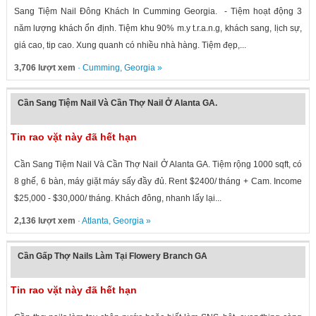
Sang Tiệm Nail Đông Khách In Cumming Georgia. - Tiệm hoạt động 3
năm lượng khách ổn định. Tiệm khu 90% m.y t.r.a.n.g, khách sang, lịch sự,
giá cao, tip cao. Xung quanh có nhiều nhà hàng. Tiệm đẹp,...
3,706 lượt xem
·
Cumming
,
Georgia
»
Cần Sang Tiệm Nail Và Cần Thợ Nail Ở Alanta GA.
Tin rao vặt này đã hết hạn
Cần Sang Tiệm Nail Và Cần Thợ Nail Ở Alanta GA. Tiệm rộng 1000 sqft, có
8 ghế, 6 bàn, máy giặt máy sấy đầy đủ. Rent $2400/ tháng + Cam. Income
$25,000 - $30,000/ tháng. Khách đông, nhanh lấy lại...
2,136 lượt xem
·
Atlanta
,
Georgia
»
Cần Gấp Thợ Nails Làm Tại Flowery Branch GA
Tin rao vặt này đã hết hạn