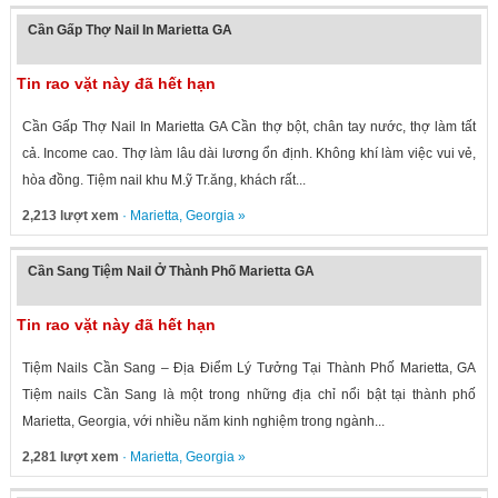
Cần Gấp Thợ Nail In Marietta GA
Tin rao vặt này đã hết hạn
Cần Gấp Thợ Nail In Marietta GA Cần thợ bột, chân tay nước, thợ làm tất
cả. Income cao. Thợ làm lâu dài lương ổn định. Không khí làm việc vui vẻ,
hòa đồng. Tiệm nail khu M.ỹ Tr.ăng, khách rất...
2,213 lượt xem
·
Marietta
,
Georgia
»
Cần Sang Tiệm Nail Ở Thành Phố Marietta GA
Tin rao vặt này đã hết hạn
Tiệm Nails Cần Sang – Địa Điểm Lý Tưởng Tại Thành Phố Marietta, GA
Tiệm nails Cần Sang là một trong những địa chỉ nổi bật tại thành phố
Marietta, Georgia, với nhiều năm kinh nghiệm trong ngành...
2,281 lượt xem
·
Marietta
,
Georgia
»