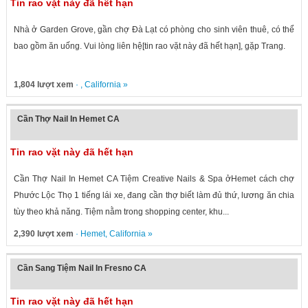
Tin rao vặt này đã hết hạn
Nhà ở Garden Grove, gần chợ Đà Lạt có phòng cho sinh viên thuê, có thể
bao gồm ăn uống. Vui lòng liên hệ[tin rao vặt này đã hết hạn], gặp Trang.
1,804 lượt xem
· ,
California
»
Cần Thợ Nail In Hemet CA
Tin rao vặt này đã hết hạn
Cần Thợ Nail In Hemet CA Tiệm Creative Nails & Spa ởHemet cách chợ
Phước Lộc Thọ 1 tiếng lái xe, đang cần thợ biết làm đủ thứ, lương ăn chia
tùy theo khả năng. Tiệm nằm trong shopping center, khu...
2,390 lượt xem
·
Hemet
,
California
»
Cần Sang Tiệm Nail In Fresno CA
Tin rao vặt này đã hết hạn