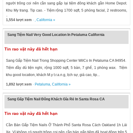
người trông coi nên cần sang gấp lại tiệm đông khách gần Home Depot.
Khu My trang. Tip cao. - Tiệm rộng 1700 sqft, 5 phòng facial, 2 restrooms,
1...
1,554 lượt xem
· ,
California
»
Sang Tiệm Nail Very Good Location In Petaluma California
Tin rao vặt này đã hết hạn
Sang Gấp Tiệm Nail Trong Shopping Center WilCo In Petaluma CA 94954.
Tiệm đầy đủ tiện nghi, rộng 1000 sqft, 5 bàn, 7 ghế, 1 phòng wax. Tiệm
khu good location, khách M.y t.r.a.n.g, lịch sự, giá cao, tip...
1,892 lượt xem
·
Petaluma
,
California
»
Sang Gấp Tiệm Nail Đông Khách Gía Rẻ In Santa Rosa CA
Tin rao vặt này đã hết hạn
Cần Bán Gấp Tiệm Nails Ở Thành Phố Santa Rosa Cách Oakland 1h Lái
Xe Vì không có người trông coi nên cần bán gấp tiệm đã hoạt động trên 5