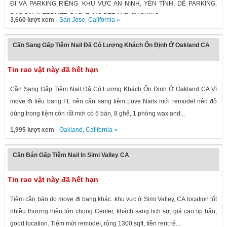
ĐI VÀ PARKING RIÊNG. KHU VỰC AN NINH, YÊN TĨNH, DỄ PARKING.
BAO ĐN, INTERNET, CABLE. NO PET AND SMOKING....
3,660 lượt xem
·
San Jose
,
California
»
Cần Sang Gấp Tiệm Nail Đã Có Lượng Khách Ổn Định Ở Oakland CA
Tin rao vặt này đã hết hạn
Cần Sang Gấp Tiệm Nail Đã Có Lượng Khách Ổn Định Ở Oakland CA Vì
move đi tiểu bang FL nên cần sang tiệm Love Nails mới remodel nên đồ
dùng trong tiệm còn rất mới có 5 bàn, 8 ghế, 1 phòng wax and...
1,995 lượt xem
·
Oakland
,
California
»
Cần Bán Gấp Tiệm Nail In Simi Valley CA
Tin rao vặt này đã hết hạn
Tiệm cần bán do move đi bang khác. khu vực ở Simi Valley, CA location tốt
nhiều thương hiệu lớn chung Center, khách sang lịch sự, giá cao tip hậu,
good location. Tiệm mới remodel, rộng 1300 sqft, tiền rent rẻ...