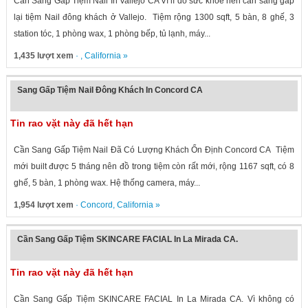
Cần Sang Gấp Tiệm Nail In Vallejo CA Vì lí do sức khỏe nên cần sang gấp
lại tiệm Nail đông khách ở Vallejo. Tiệm rộng 1300 sqft, 5 bàn, 8 ghế, 3
station tóc, 1 phòng wax, 1 phòng bếp, tủ lạnh, máy...
1,435 lượt xem
· ,
California
»
Sang Gấp Tiệm Nail Đông Khách In Concord CA
Tin rao vặt này đã hết hạn
Cần Sang Gấp Tiệm Nail Đã Có Lượng Khách Ổn Định Concord CA Tiệm
mới built được 5 tháng nên đồ trong tiệm còn rất mới, rộng 1167 sqft, có 8
ghế, 5 bàn, 1 phòng wax. Hệ thống camera, máy...
1,954 lượt xem
·
Concord
,
California
»
Cần Sang Gấp Tiệm SKINCARE FACIAL In La Mirada CA.
Tin rao vặt này đã hết hạn
Cần Sang Gấp Tiệm SKINCARE FACIAL In La Mirada CA. Vì không có