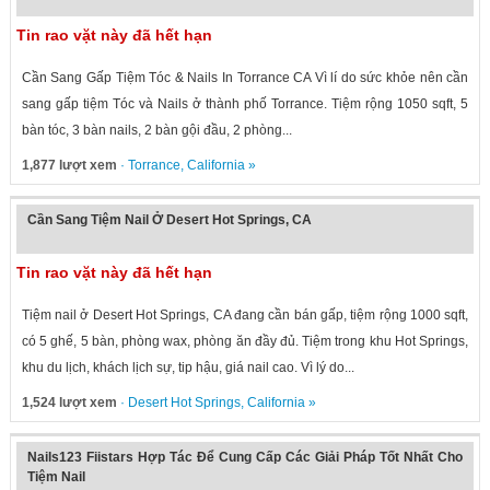
Tin rao vặt này đã hết hạn
Cần Sang Gấp Tiệm Tóc & Nails In Torrance CA Vì lí do sức khỏe nên cần
sang gấp tiệm Tóc và Nails ở thành phố Torrance. Tiệm rộng 1050 sqft, 5
bàn tóc, 3 bàn nails, 2 bàn gội đầu, 2 phòng...
1,877 lượt xem
·
Torrance
,
California
»
Cần Sang Tiệm Nail Ở Desert Hot Springs, CA
Tin rao vặt này đã hết hạn
Tiệm nail ở Desert Hot Springs, CA đang cần bán gấp, tiệm rộng 1000 sqft,
có 5 ghế, 5 bàn, phòng wax, phòng ăn đầy đủ. Tiệm trong khu Hot Springs,
khu du lịch, khách lịch sự, tip hậu, giá nail cao. Vì lý do...
1,524 lượt xem
·
Desert Hot Springs
,
California
»
Nails123 Fiistars Hợp Tác Để Cung Cấp Các Giải Pháp Tốt Nhất Cho
Tiệm Nail