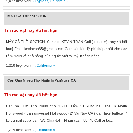
1,477 lượt xem
·
Cypress
,
California
»
MÁY CÀ THẺ: SPOTON
Tin rao vặt này đã hết hạn
MÁY CÀ THẺ: SPOTON Contact: KEVIN TRAN Cell:[tin rao vặt này đã hết
hạn] Email:kevinvan65@gmail.com Cam kết tiền lệ phí thấp nhất cho các
tiệm Nails và nhà hàng của người việt tại mỹ. Khách hàng...
1,210 lượt xem
· ,
California
»
Cần Gấp Nhiều Thợ Nails In VanNuys CA
Tin rao vặt này đã hết hạn
CầnThợ! Tìm Thợ Nails cho 2 đia điểm : Hi-End nail spa 1/ North
Hollywood ( gan universal Hollywood) 2/ VanNuy CA ( gan lake balboa) *
ko trừ nail supplies - W2 Chia 6/4 - Nhận cash 55/ 45 Call or text...
1,779 lượt xem
· ,
California
»