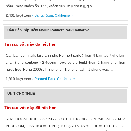
năm lượng khách ổn định, khách 90% m.y t.r.a.n.g, giá...
2,431 lượt xem
·
Santa Rosa
,
California
»
Cần Bán Gấp Tiệm Nail In Rohnert Park California
Tin rao vặt này đã hết hạn
Cần bán tiệm nails tại thành phố Rohnert park. ) Tiệm 9 bàn tay 7 ghế làm
chân ( ghế contego ) 2 đường nước có thể build thêm 1 hàng ghế Tiền
nước free. Rộng 2000sqf - 3 phòng ( 1 phòng lash - 1 phòng wax -...
1,910 lượt xem
·
Rohnert Park
,
California
»
UNIT CHO THUE
Tin rao vặt này đã hết hạn
NHÀ HOUSE KHU CA 95127 CÓ UNIT RỘNG LỚN 540 SF GỒM 2
BEDROOM, 1 BATROOM, 1 BẾP, TỦ LẠNH VỪA MỚI REMODEL. CÓ LỐI