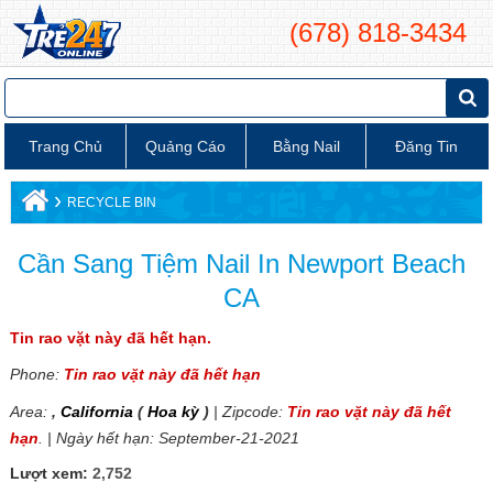
(678) 818-3434
Trang Chủ
Quảng Cáo
Bằng Nail
Đăng Tin
›
RECYCLE BIN
Cần Sang Tiệm Nail In Newport Beach
CA
Tin rao vặt này đã hết hạn.
Phone:
Tin rao vặt này đã hết hạn
Area:
,
California
(
Hoa kỳ
)
| Zipcode:
Tin rao vặt này đã hết
hạn
. | Ngày hết hạn: September-21-2021
Lượt xem:
2,752