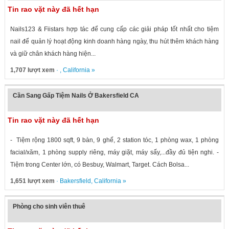
Tin rao vặt này đã hết hạn
Nails123 & Fiistars hợp tác để cung cấp các giải pháp tốt nhất cho tiệm
nail để quản lý hoạt động kinh doanh hàng ngày, thu hút thêm khách hàng
và giữ chân khách hàng hiện...
1,707 lượt xem
· ,
California
»
Cần Sang Gấp Tiệm Nails Ở Bakersfield CA
Tin rao vặt này đã hết hạn
- Tiệm rộng 1800 sqft, 9 bàn, 9 ghế, 2 station tóc, 1 phòng wax, 1 phòng
facial/xăm, 1 phòng supply riêng, máy giặt, máy sấy,...đầy đủ tiện nghi. -
Tiệm trong Center lớn, có Besbuy, Walmart, Target. Cách Bolsa...
1,651 lượt xem
·
Bakersfield
,
California
»
Phòng cho sinh viên thuê