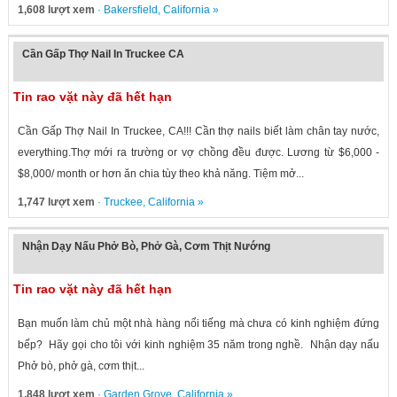
Chủ vui...
1,608 lượt xem
·
Bakersfield
,
California
»
Cần Gấp Thợ Nail In Truckee CA
Tin rao vặt này đã hết hạn
Cần Gấp Thợ Nail In Truckee, CA!!! Cần thợ nails biết làm chân tay nước,
everything.Thợ mới ra trường or vợ chồng đều được. Lương từ $6,000 -
$8,000/ month or hơn ăn chia tùy theo khả năng. Tiệm mở...
1,747 lượt xem
·
Truckee
,
California
»
Nhận Dạy Nấu Phở Bò, Phở Gà, Cơm Thịt Nướng
Tin rao vặt này đã hết hạn
Bạn muốn làm chủ một nhà hàng nổi tiếng mà chưa có kinh nghiệm đứng
bếp? Hãy gọi cho tôi với kinh nghiệm 35 năm trong nghề. Nhận dạy nấu
Phở bò, phở gà, cơm thịt...
1,848 lượt xem
·
Garden Grove
,
California
»