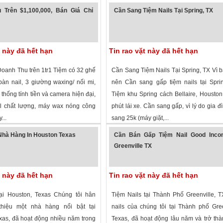
 xem
·
Houston
,
Texas
»
1,833 lượt xem
·
Allen
,
Texas
»
 Trên $1,100,000, Bán Giá Chỉ
Cần Sang Tiệm Nails Tại Spring, TX
t này đã hết hạn
Tin rao vặt này đã hết hạn
oanh Thu trên 1tr1 Tiệm có 32 ghế
Cần Sang Tiệm Nails Tại Spring, TX Vì 
bàn nail, 3 giường waxing/ nối mi,
nên Cần sang gấp tiệm nails tại Spri
 thống tính tiền và camera hiện đại,
Tiệm khu Spring cách Bellaire, Housto
l chất lượng, máy wax nóng công
phút lái xe. Cần sang gấp, vì lý do gia đì
...
sang 25k (máy giặt,...
 xem
·
Frisco
,
Texas
»
2,636 lượt xem
·
Spring
,
Texas
»
hà Hàng In Houston Texas
Cần Bán Gấp Tiệm Nail Good Inco
Greenville TX
t này đã hết hạn
Tin rao vặt này đã hết hạn
ại Houston, Texas Chúng tôi hân
Tiệm Nails tại Thành Phố Greenville, 
thiệu một nhà hàng nổi bật tại
nails của chúng tôi tại Thành phố Gree
xas, đã hoạt động nhiều năm trong
Texas, đã hoạt động lâu năm và trở th