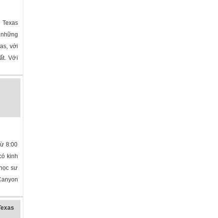
 Texas
 những
as, với
ất. Với
Từ 8:00
có kinh
 học sư
Canyon
Texas