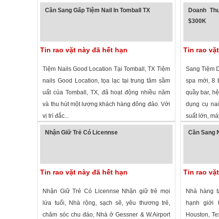
2,481 lượt xem
·
Spring
,
Texas
»
1,716 lượt
Cần Sang Gấp Tiệm Nail In Tomball TX
Doanh Thu
$300K
Tin rao vặt này đã hết hạn
Tin rao vặ
Tiệm Nails Good Location Tại Tomball, TX Tiệm
Sang Tiệm D
nails Good Location, tọa lạc tại trung tâm sầm
spa mới, 8 
uất của Tomball, TX, đã hoạt động nhiều năm
quầy bar, hệ
và thu hút một lượng khách hàng đông đảo. Với
dụng cụ nai
vị trí đắc...
suất lớn, máy
1,677 lượt xem
·
Tomball
,
Texas
»
1,735 lượt
Nhận Giữ Trẻ Có Licennse
Cần Sang N
Tin rao vặt này đã hết hạn
Tin rao vặ
Nhận Giữ Trẻ Có Licennse Nhận giữ trẻ mọi
Nhà hàng t
lứa tuổi, Nhà rộng, sạch sẽ, yêu thương trẻ,
hạnh giới 
chăm sóc chu đáo, Nhà ở Gessner & W.Airport
Houston, Te