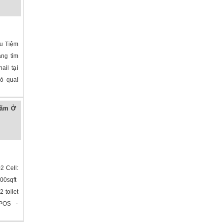
ữu Tiệm
ng tìm
ail tại
bỏ qua!
năm Ở
2 Cell:
100sqft
 toilet
 POS -