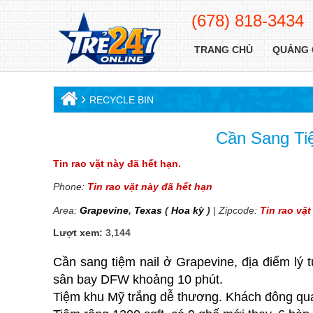
(678) 818-3434
TRANG CHỦ
QUẢNG 
›
RECYCLE BIN
Cần Sang Tiệ
Tin rao vặt này đã hết hạn.
Phone:
Tin rao vặt này đã hết hạn
Area:
Grapevine
,
Texas
(
Hoa kỳ
)
| Zipcode:
Tin rao vặ
Lượt xem:
3,144
Cần sang tiệm nail ở Grapevine, địa điểm l
sân bay DFW khoảng 10 phút.
Tiệm khu Mỹ trắng dễ thương. Khách đông quan