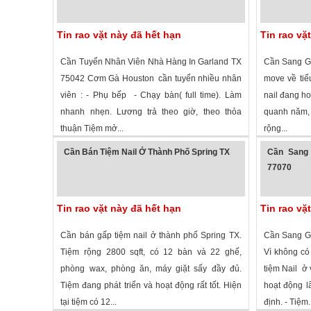
Tin rao vặt này đã hết hạn
Tin rao vặ
Cần Tuyển Nhân Viên Nhà Hàng In Garland TX
Cần Sang Gấ
75042 Cơm Gà Houston cần tuyển nhiều nhân
move về tiể
viên : - Phụ bếp - Chạy bàn( full time). Làm
nail đang ho
nhanh nhẹn. Lương trả theo giờ, theo thỏa
quanh năm, 
thuận Tiệm mở...
rộng...
2,755 lượt xem
·
Garland
,
Texas
»
2,062 lượt
Cần Bán Tiệm Nail Ở Thành Phố Spring TX
Cần Sang 
77070
Tin rao vặt này đã hết hạn
Tin rao vặ
Cần bán gấp tiệm nail ở thành phố Spring TX.
Cần Sang Gấ
Tiệm rộng 2800 sqft, có 12 bàn và 22 ghế,
Vì không có
phòng wax, phòng ăn, máy giặt sấy đầy đủ.
tiệm Nail ở
Tiệm đang phát triển và hoạt động rất tốt. Hiện
hoạt động l
tại tiệm có 12...
định. - Tiệm..