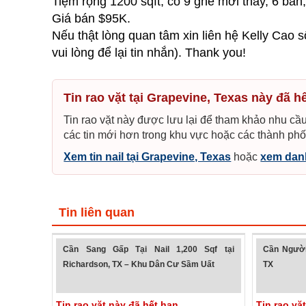
Tiệm rộng 1200 sqft, có 9 ghế mới thay, 6 bàn
Giá bán $95K.
Nếu thật lòng quan tâm xin liên hệ Kelly Cao 
vui lòng để lại tin nhắn). Thank you!
Tin rao vặt tại Grapevine, Texas này đã h
Tin rao vặt này được lưu lại để tham khảo nhu cầu
các tin mới hơn trong khu vực hoặc các thành phố
Xem tin nail tại Grapevine, Texas
hoặc
xem danh
Tin liên quan
Cần Sang Gấp Tại Nail 1,200 Sqf tại
Cần Người
Richardson, TX – Khu Dân Cư Sầm Uất
TX
Tin rao vặt này đã hết hạn
Tin rao vặ