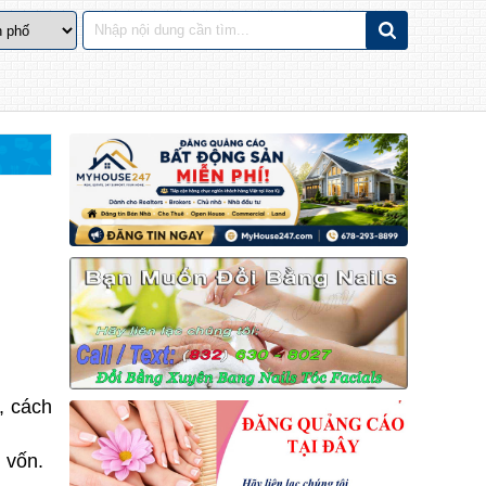
, cách
 vốn.