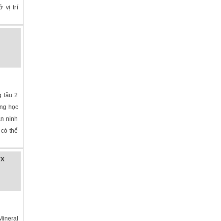
 vị trí
 lầu 2
ờng học
an ninh
 có thể
TX
ineral