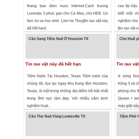
thang bao dien nuoc internet.Cach truong
cao tip hậu
Lonestar 3 phut, gan cho Ca Mau, cho HEB. Uu
biết một ch
tien nu va hoc sinh. Lien he Thuy[tin rao vặt này
nghiệm cho 
đã hết hạn]
[tin rao vặt 
1,625 lượt xem
·
Cypress
,
Texas
»
3,010 lượt
Cần Sang Tiệm Nail Ở Houston TX
Cho thuê p
Tin rao vặt này đã hết hạn
Tin rao vặ
Tiệm Nails Tại Houston, Texas Tiệm nails của
ở vùng Nor
chúng tôi, tọa lạc ngay khu trung tâm Houston,
Kông 3 và chợ
Texas, là một trong những địa điểm nổi bật nhất
phòng cho t
trong lĩnh vực làm đẹp. Với nhiều năm kinh
Queen + sec
nghiệm hoạt...
máy giặt sấy 
1,357 lượt xem
·
Houston
,
Texas
»
2,314 lượt
Cần Thợ Nail Vùng Lewisville TX
Tiệm Phở 