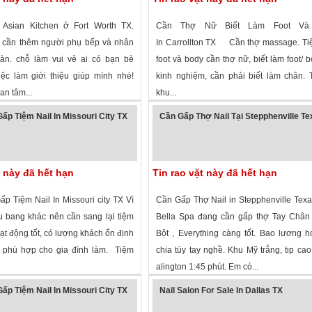
Asian Kitchen ở Fort Worth TX.
Cần Thợ Nữ Biết Làm Foot Và
 cần thêm người phụ bếp và nhân
In Carrollton TX Cần thợ massage. Ti
àn. chỗ làm vui vẻ ai có bạn bè
foot và body cần thợ nữ, biết làm foot/ b
ệc làm giới thiệu giúp mình nhé!
kinh nghiệm, cần phải biết làm chân.
an tâm...
khu...
 xem
·
Fort Worth
,
Texas
»
4,414 lượt xem
·
Carrollton
,
Texas
»
ấp Tiệm Nail In Missouri City TX
Cần Gấp Thợ Nail Tại Stepphenville T
t này đã hết hạn
Tin rao vặt này đã hết hạn
p Tiệm Nail In Missouri city TX Vì
Cần Gấp Thợ Nail in Stepphenville Tex
u bang khác nên cần sang lại tiệm
Bella Spa đang cần gấp thợ Tay Chân
ạt động tốt, có lượng khách ổn định
Bột , Everything càng tốt. Bao lương 
 phù hợp cho gia đình làm. Tiệm
chia tùy tay nghề. Khu Mỹ trắng, tip cao
alington 1:45 phút. Em có...
 xem
·
Missouri City
,
Texas
»
1,772 lượt xem
·
Stephenville
,
Texas
»
ấp Tiệm Nail In Missouri City TX
Nail Salon For Sale In Dallas TX