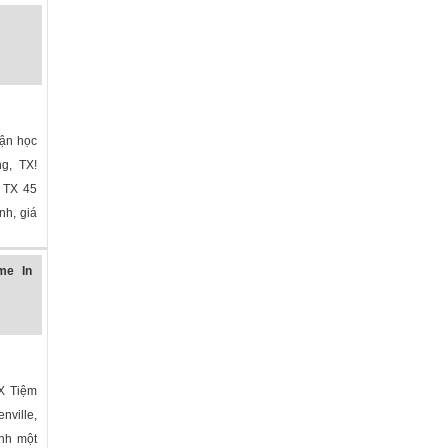
bận học
ng, TX!
n TX 45
nh, giá
me In
TX Tiệm
nville,
ành một