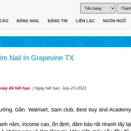
CÁO
BẰNG NAIL
ĐĂNG TIN
LIÊN LẠC
NGÔN NGỮ
m Nail In Grapevine TX
t này đã hết hạn
. | Ngày hết hạn: July-23-2022
ý tưởng. Gần Walmart, Sam club, Best buy and Academy
h năm, income cao, ổn định, đảm bảo rất nhanh lấy lại