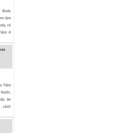
 Body
ệm làm
ody, có
 Tiệm ở
exas
as Tiệm
 Nước,
hoặc ăn
 , cách