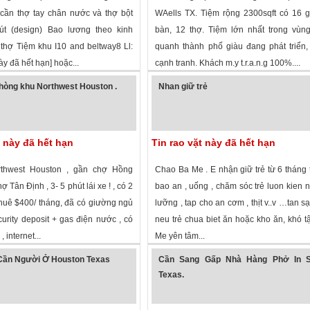
 cần thợ tay chân nước và thợ bột
WAells TX. Tiệm rộng 2300sqft có 16 
út (design) Bao lương theo kinh
bàn, 12 thợ. Tiệm lớn nhất trong vùn
thợ Tiệm khu I10 and beltway8 Ll:
quanh thành phố giàu đang phát triển
này đã hết hạn] hoặc...
cạnh tranh. Khách m.y t.r.a.n.g 100%....
 xem
·
Houston
,
Texas
»
2,266 lượt xem
·
Mineral Wells
,
Texas
»
hòng khu Northwest Houston .
Nhan giữ trẻ
t này đã hết hạn
Tin rao vặt này đã hết hạn
thwest Houston , gần chợ Hồng
Chao Ba Me . E nhận giữ trẻ từ 6 tháng t
 Tân Định , 3- 5 phút lái xe ! , có 2
bao an , uống , chăm sóc trẻ luon kien n
huê $400/ tháng, đã có giường ngủ
lưỡng , tap cho an cơm , thịt v..v …tan sạ
urity deposit + gas điện nước , có
neu trẻ chua biet ăn hoặc kho ăn, khó tậ
, internet...
Me yên tâm...
 xem
·
Houston
,
Texas
»
1,677 lượt xem
·
Garland
,
Texas
»
Cần Người Ở Houston Texas
Cần Sang Gấp Nhà Hàng Phở In S
Texas.