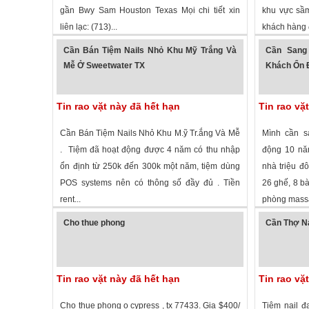
gần Bwy Sam Houston Texas Mọi chi tiết xin
khu vực sầm 
liên lạc: (713)...
khách hàng 
1,293 lượt xem
·
Houston
,
Texas
»
1,868 lượt
Cần Bán Tiệm Nails Nhỏ Khu Mỹ Trắng Và
Cần Sang
Mễ Ở Sweetwater TX
Khách Ổn Đ
Tin rao vặt này đã hết hạn
Tin rao vặ
Cần Bán Tiệm Nails Nhỏ Khu M.ỹ Tr.ắng Và Mễ
Mình cần sa
. Tiệm đã hoạt động được 4 năm có thu nhập
động 10 năm
ổn định từ 250k đến 300k một năm, tiệm dùng
nhà triệu đô
POS systems nên có thông số đầy đủ . Tiền
26 ghế, 8 bà
rent...
phòng massa
1,357 lượt xem
·
Sweetwater
,
Texas
»
1,683 lượt
Cho thue phong
Cần Thợ Na
Tin rao vặt này đã hết hạn
Tin rao vặ
Cho thue phong o cypress , tx 77433. Gia $400/
Tiệm nail đ