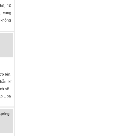
ghế, 10
g, xung
, không
ro lên,
hẫn, kĩ
ch sẽ .
p .. ba
pring