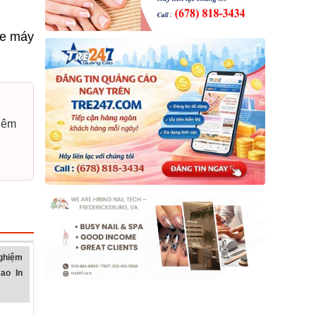
he máy
thêm
ghiệm
ao In