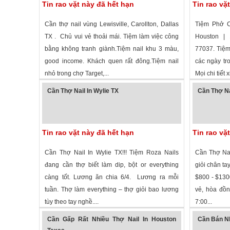
Tin rao vặt này đã hết hạn
Tin rao vặ
Cần thợ nail vùng Lewisville, Carollton, Dallas
Tiệm Phở 
TX . Chủ vui vẻ thoải mái. Tiệm làm việc công
Houston | 
bằng không tranh giành.Tiệm nail khu 3 màu,
77037. Tiệm
good income. Khách quen rất đông.Tiệm nail
các ngày tr
nhỏ trong chợ Target,...
Mọi chi tiết x
1,762 lượt xem
·
Lewisville
,
Texas
»
3,446 lượt
Cần Thợ Nail In Wylie TX
Cần Thợ Na
Tin rao vặt này đã hết hạn
Tin rao vặ
Cần Thợ Nail In Wylie TX!!! Tiệm Roza Nails
Cần Thợ Nai
đang cần thợ biết làm dip, bột or everything
giỏi chân ta
càng tốt. Lương ăn chia 6/4. Lương ra mỗi
$800 - $1300
tuần. Thợ làm everything – thợ giỏi bao lương
vẻ, hòa đồ
tùy theo tay nghề....
7:00...
3,222 lượt xem
·
Wylie
,
Texas
»
1,997 lượt
Cần Gấp Rất Nhiều Thợ Nail In Houston
Cần Bán N