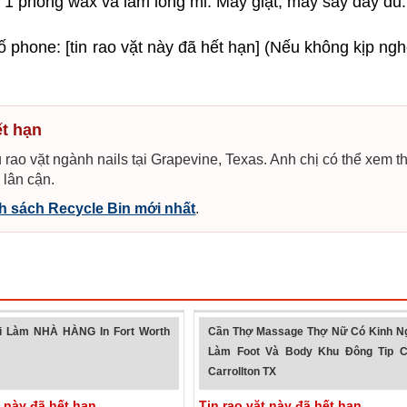
, 1 phòng wax và làm lông mi. Máy giặt, máy sấy đầy đủ.
số phone: [tin rao vặt này đã hết hạn] (Nếu không kịp ng
ết hạn
 rao vặt ngành nails tại Grapevine, Texas. Anh chị có thể xem 
 lân cận.
 sách Recycle Bin mới nhất
.
 Làm NHÀ HÀNG In Fort Worth
Cần Thợ Massage Thợ Nữ Có Kinh N
Làm Foot Và Body Khu Đông Tip C
Carrollton TX
t này đã hết hạn
Tin rao vặt này đã hết hạn