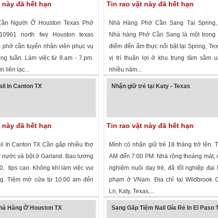
t này đã hết hạn
Tin rao vặt này đã hết hạn
Cần Người Ở Houston Texas Phở
Nhà Hàng Phở Cần Sang Tại Spring,
10961 north fwy Houston texas
Nhà hàng Phở Cần Sang là một trong
 phở cần tuyển nhân viên phục vụ
điểm đến ẩm thực nổi bật tại Spring, Tex
ong tuần. Làm việc từ 9.am - 7.pm.
vị trí thuận lợi ở khu trung tâm sầm u
in liên lạc...
nhiều năm...
 xem
·
Houston
,
Texas
»
1,896 lượt xem
·
Spring
,
Texas
»
il In Canton TX
Nhận giữ trẻ tại Katy - Texas
t này đã hết hạn
Tin rao vặt này đã hết hạn
l In Canton TX Cần gấp nhiều thợ
Mình có nhận giữ trẻ 18 tháng trở lên. 
y nước và bột ở Garland. Bao lương
AM đến 7:00 PM. Nhà rộng thoáng mát, 
, tips cao. Không khí làm việc vui
nghiệm nuôi dạy trẻ, đã tốt nghiệp đại
ng. Tiệm mở cửa từ 10:00 am đến
phạm ở VNam. Địa chỉ tại Wildbrook 
Ln, Katy, Texas,...
 xem
·
Canton
,
Texas
»
1,417 lượt xem
·
Katy
,
Texas
»
hà Hàng Ở Houston TX
Sang Gấp Tiệm Nail Gía Rẻ In El Paso 