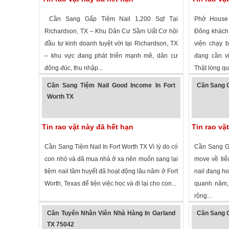
Cần Sang Gấp Tiệm Nail 1,200 Sqf Tại
Phở House 
Richardson, TX – Khu Dân Cư Sầm Uất Cơ hội
Đông khách
đầu tư kinh doanh tuyệt vời tại Richardson, TX
viện chạy b
– khu vực đang phát triển mạnh mẽ, dân cư
đang cần vi
đông đúc, thu nhập...
Thật lòng qu
1,401 lượt xem
·
Richardson
,
Texas
»
3,028 lượt
Cần Sang Tiệm Nail Good Income In Fort
Cần Sang G
Worth TX
Tin rao vặt này đã hết hạn
Tin rao vặ
Cần Sang Tiệm Nail In Fort Worth TX Vì lý do có
Cần Sang Gấ
con nhỏ và đã mua nhà ở xa nên muốn sang lại
move về tiể
tiệm nail tâm huyết đã hoạt động lâu năm ở Fort
nail đang ho
Worth, Texas để tiện việc học và đi lại cho con...
quanh năm,
rộng...
1,252 lượt xem
·
Fort Worth
,
Texas
»
2,021 lượt
Cần Tuyển Nhân Viên Nhà Hàng In Garland
Cần Sang G
TX 75042