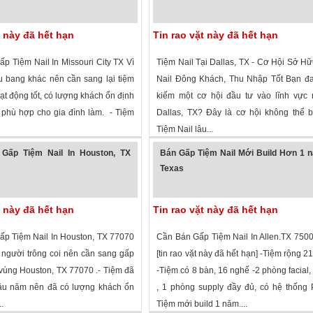
t này đã hết hạn
Tin rao vặt này đã hết hạn
p Tiệm Nail In Missouri City TX Vì
Tiệm Nail Tại Dallas, TX - Cơ Hội Sở H
u bang khác nên cần sang lại tiệm
Nail Đông Khách, Thu Nhập Tốt Bạn đa
ạt động tốt, có lượng khách ổn định
kiếm một cơ hội đầu tư vào lĩnh vực n
phù hợp cho gia đình làm. - Tiệm
Dallas, TX? Đây là cơ hội không thể 
Tiệm Nail lâu...
 xem
·
Missouri City
,
Texas
»
1,635 lượt xem
·
Dallas
,
Texas
»
Gấp Tiệm Nail In Houston, TX
Bán Gấp Tiệm Nail Mới Build Hơn 1 
Texas
t này đã hết hạn
Tin rao vặt này đã hết hạn
p Tiệm Nail In Houston, TX 77070
Cần Bán Gấp Tiệm Nail In Allen.TX 7500
 người trông coi nên cần sang gấp
[tin rao vặt này đã hết hạn] -Tiệm rộng 2
 vùng Houston, TX 77070 .- Tiệm đã
-Tiệm có 8 bàn, 16 nghế -2 phòng facial, 2
âu năm nên đã có lượng khách ổn
, 1 phòng supply đầy đủ, có hệ thống
.
Tiệm mới build 1 năm....