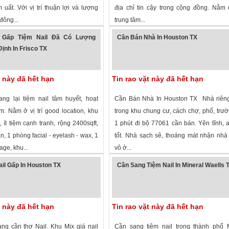
uất. Với vị trí thuận lợi và lượng
địa chỉ tin cậy trong cộng đồng. Nằm ở
đông...
trung tâm...
 xem
·
Houston
,
Texas
»
1,377 lượt xem
·
Greenville
,
Texas
»
 Gấp Tiệm Nail Đã Có Lượng
Cần Bán Nhà In Houston TX
ịnh In Frisco TX
t này đã hết hạn
Tin rao vặt này đã hết hạn
ng lại tiệm nail tâm huyết, hoạt
Cần Bán Nhà In Houston TX Nhà riêng
. Nằm ở vị trí good location, khu
trong khu chung cư, cách chợ, phố, trư
, ít tiệm cạnh tranh, rộng 2400sqft,
1 phút đi bộ 77061 cần bán. Yên tĩnh, 
n, 1 phòng facial - eyelash - wax, 1
tốt. Nhà sạch sẽ, thoáng mát nhận nhà
ge, khu...
vô ở...
 xem
·
Frisco
,
Texas
»
2,094 lượt xem
·
Houston
,
Texas
»
il Gấp In Houston TX
Cần Sang Tiệm Nail In Mineral Waells 
t này đã hết hạn
Tin rao vặt này đã hết hạn
ang cần thợ Nail. Khu Mix giá nail
Cần sang tiệm nail trong thành phố M