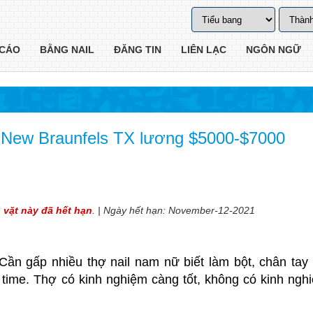
CÁO
BẰNG NAIL
ĐĂNG TIN
LIÊN LẠC
NGÔN NGỮ
 New Braunfels TX lương $5000-$7000
o vặt này đã hết hạn
. | Ngày hết hạn: November-12-2021
 Cần gấp nhiều thợ nail nam nữ biết làm bột, chân tay
rt time. Thợ có kinh nghiệm càng tốt, không có kinh ngh