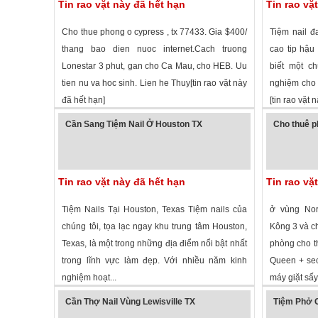
Tin rao vặt này đã hết hạn
Tin rao vặ
Cho thue phong o cypress , tx 77433. Gia $400/
Tiệm nail đ
thang bao dien nuoc internet.Cach truong
cao tip hậu
Lonestar 3 phut, gan cho Ca Mau, cho HEB. Uu
biết một ch
tien nu va hoc sinh. Lien he Thuy[tin rao vặt này
nghiệm cho 
đã hết hạn]
[tin rao vặt 
1,603 lượt xem
·
Cypress
,
Texas
»
2,990 lượt
Cần Sang Tiệm Nail Ở Houston TX
Cho thuê p
Tin rao vặt này đã hết hạn
Tin rao vặ
Tiệm Nails Tại Houston, Texas Tiệm nails của
ở vùng Nor
chúng tôi, tọa lạc ngay khu trung tâm Houston,
Kông 3 và chợ
Texas, là một trong những địa điểm nổi bật nhất
phòng cho t
trong lĩnh vực làm đẹp. Với nhiều năm kinh
Queen + sec
nghiệm hoạt...
máy giặt sấy 
1,337 lượt xem
·
Houston
,
Texas
»
2,294 lượt
Cần Thợ Nail Vùng Lewisville TX
Tiệm Phở 