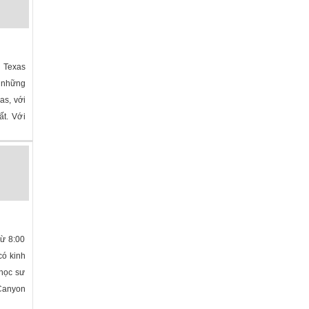
 Texas
 những
as, với
ất. Với
Từ 8:00
có kinh
 học sư
Canyon