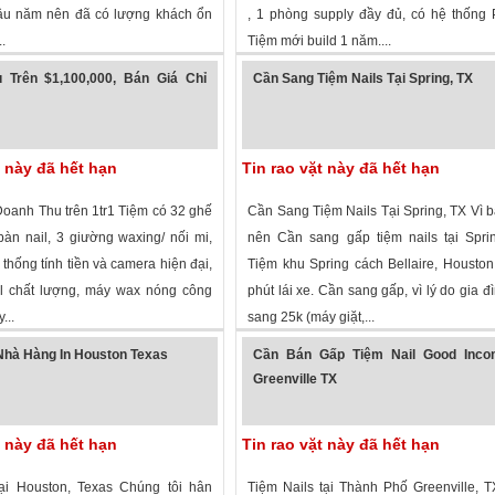
âu năm nên đã có lượng khách ổn
, 1 phòng supply đầy đủ, có hệ thống
.
Tiệm mới build 1 năm....
 xem
·
Houston
,
Texas
»
1,811 lượt xem
·
Allen
,
Texas
»
 Trên $1,100,000, Bán Giá Chỉ
Cần Sang Tiệm Nails Tại Spring, TX
t này đã hết hạn
Tin rao vặt này đã hết hạn
oanh Thu trên 1tr1 Tiệm có 32 ghế
Cần Sang Tiệm Nails Tại Spring, TX Vì 
bàn nail, 3 giường waxing/ nối mi,
nên Cần sang gấp tiệm nails tại Spri
 thống tính tiền và camera hiện đại,
Tiệm khu Spring cách Bellaire, Housto
l chất lượng, máy wax nóng công
phút lái xe. Cần sang gấp, vì lý do gia đì
...
sang 25k (máy giặt,...
 xem
·
Frisco
,
Texas
»
2,614 lượt xem
·
Spring
,
Texas
»
hà Hàng In Houston Texas
Cần Bán Gấp Tiệm Nail Good Inco
Greenville TX
t này đã hết hạn
Tin rao vặt này đã hết hạn
ại Houston, Texas Chúng tôi hân
Tiệm Nails tại Thành Phố Greenville, 