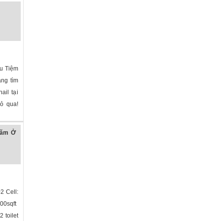
ữu Tiệm
ng tìm
ail tại
bỏ qua!
năm Ở
2 Cell:
100sqft
 toilet