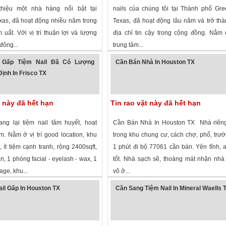
thiệu một nhà hàng nổi bật tại
nails của chúng tôi tại Thành phố Gree
xas, đã hoạt động nhiều năm trong
Texas, đã hoạt động lâu năm và trở th
uất. Với vị trí thuận lợi và lượng
địa chỉ tin cậy trong cộng đồng. Nằm ở
đông...
trung tâm...
 xem
·
Houston
,
Texas
»
1,355 lượt xem
·
Greenville
,
Texas
»
 Gấp Tiệm Nail Đã Có Lượng
Cần Bán Nhà In Houston TX
ịnh In Frisco TX
t này đã hết hạn
Tin rao vặt này đã hết hạn
ng lại tiệm nail tâm huyết, hoạt
Cần Bán Nhà In Houston TX Nhà riêng
. Nằm ở vị trí good location, khu
trong khu chung cư, cách chợ, phố, trư
, ít tiệm cạnh tranh, rộng 2400sqft,
1 phút đi bộ 77061 cần bán. Yên tĩnh, 
n, 1 phòng facial - eyelash - wax, 1
tốt. Nhà sạch sẽ, thoáng mát nhận nhà
ge, khu...
vô ở...
 xem
·
Frisco
,
Texas
»
2,074 lượt xem
·
Houston
,
Texas
»
il Gấp In Houston TX
Cần Sang Tiệm Nail In Mineral Waells 