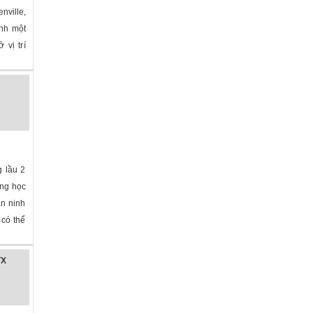
nville,
ành một
 vị trí
 lầu 2
ờng học
an ninh
 có thể
TX