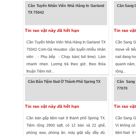
1,232 lượt xem
·
Fort Worth
,
Texas
»
1,999 lượt
Cần Tuyển Nhân Viên Nhà Hàng In Garland
Cần Sang G
TX 75042
Tin rao vặt này đã hết hạn
Tin rao vặ
Cần Tuyển Nhân Viên Nhà Hàng In Garland TX
Cần Sang Gấ
75042 Cơm Gà Houston cần tuyển nhiều nhân
move về tiể
viên : - Phụ bếp - Chạy bàn( full time). Làm
nail đang ho
nhanh nhẹn. Lương trả theo giờ, theo thỏa
quanh năm, 
thuận Tiệm mở...
rộng...
2,735 lượt xem
·
Garland
,
Texas
»
2,042 lượt
Cần Bán Tiệm Nail Ở Thành Phố Spring TX
Cần Sang 
77070
Tin rao vặt này đã hết hạn
Tin rao vặ
Cần bán gấp tiệm nail ở thành phố Spring TX.
Cần Sang Gấ
Tiệm rộng 2800 sqft, có 12 bàn và 22 ghế,
Vì không có
phòng wax, phòng ăn, máy giặt sấy đầy đủ.
tiệm Nail ở