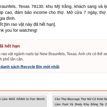
.
aunfels, Texas 78130. khu Mỹ trắng, khách sang và lị
tip cao, đảm bảo income cho thợ. Mở cửa 7 ngày, thợ
gia đình.
ết:[tin rao vặt này đã hết hạn].
k you for watching!
đã hết hạn
 rao vặt ngành nails tại New Braunfels, Texas. Anh chị có thể 
h phố lân cận.
danh sách Recycle Bin mới nhất
.
 Làm NHÀ HÀNG In Fort Worth
Cần Thợ Massage Thợ Nữ Có Kinh N
Làm Foot Và Body Khu Đông Tip C