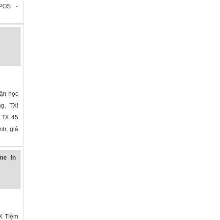
 POS -
bận học
ng, TX!
n TX 45
nh, giá
me In
TX Tiệm