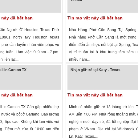
t này đã hết hạn
Tin rao vặt này đã hết hạn
Cần Người Ở Houston Texas Phở
Nhà Hàng Phở Cần Sang Tại Spring,
10961 north fwy Houston texas
Nhà hàng Phở Cần Sang là một trong
 phở cần tuyển nhân viên phục vụ
điểm đến ẩm thực nổi bật tại Spring, Tex
ong tuần. Làm việc từ 9.am - 7.pm.
vị trí thuận lợi ở khu trung tâm sầm u
in liên lạc...
nhiều năm...
 xem
·
Houston
,
Texas
»
1,871 lượt xem
·
Spring
,
Texas
»
il In Canton TX
Nhận giữ trẻ tại Katy - Texas
t này đã hết hạn
Tin rao vặt này đã hết hạn
l In Canton TX Cần gấp nhiều thợ
Mình có nhận giữ trẻ 18 tháng trở lên. 
y nước và bột ở Garland. Bao lương
AM đến 7:00 PM. Nhà rộng thoáng mát, 
, tips cao. Không khí làm việc vui
nghiệm nuôi dạy trẻ, đã tốt nghiệp đại
ng. Tiệm mở cửa từ 10:00 am đến
phạm ở VNam. Địa chỉ tại Wildbrook 
Ln, Katy, Texas,...