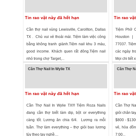
Tin rao vặt này đã hết hạn
Tin rao vặ
Cần thợ nail vùng Lewisville, Carollton, Dallas
Tiệm Phở 
TX . Chủ vui vẻ thoải mái. Tiệm làm việc công
Houston | 
bằng không tranh giành.Tiệm nail khu 3 màu,
77037. Tiệm
good income. Khách quen rất đông.Tiệm nail
các ngày tr
nhỏ trong chợ Target,...
Mọi chi tiết x
1,738 lượt xem
·
Lewisville
,
Texas
»
3,426 lượt
Cần Thợ Nail In Wylie TX
Cần Thợ Na
Tin rao vặt này đã hết hạn
Tin rao vặ
Cần Thợ Nail In Wylie TX!!! Tiệm Roza Nails
Cần Thợ Nai
đang cần thợ biết làm dip, bột or everything
giỏi chân ta
càng tốt. Lương ăn chia 6/4. Lương ra mỗi
$800 - $1300
tuần. Thợ làm everything – thợ giỏi bao lương
vẻ, hòa đồ
tùy theo tay nghề....
7:00...