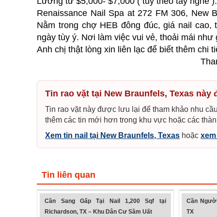
Lương từ $5,000- $7,000 ( tùy theo tay nghề )
Renaissance Nail Spa at 272 FM 306, New Br
Nằm trong chợ HEB đông đúc, giá nail cao, 
ngày tùy ý. Nơi làm việc vui vẻ, thoải mái như 
Anh chị thật lòng xin liên lạc để biết thêm chi ti
Than
Tin rao vặt tại New Braunfels, Texas này 
Tin rao vặt này được lưu lại để tham khảo nhu cầu
thêm các tin mới hơn trong khu vực hoặc các thàn
Xem tin nail tại New Braunfels, Texas
hoặc
xem 
Tin liên quan
Cần Sang Gấp Tại Nail 1,200 Sqf tại
Cần Người
Richardson, TX – Khu Dân Cư Sầm Uất
TX