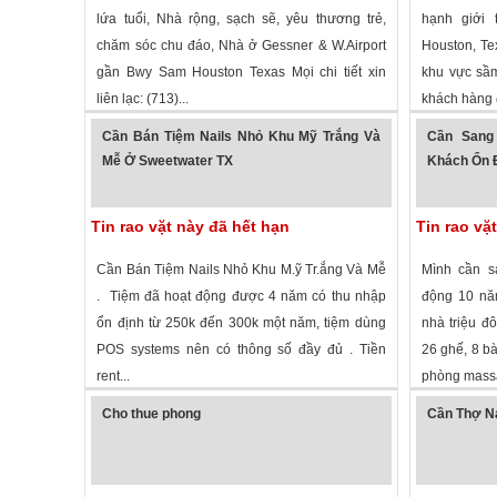
lứa tuổi, Nhà rộng, sạch sẽ, yêu thương trẻ,
hạnh giới 
chăm sóc chu đáo, Nhà ở Gessner & W.Airport
Houston, Te
gần Bwy Sam Houston Texas Mọi chi tiết xin
khu vực sầm 
liên lạc: (713)...
khách hàng 
1,271 lượt xem
·
Houston
,
Texas
»
1,848 lượt
Cần Bán Tiệm Nails Nhỏ Khu Mỹ Trắng Và
Cần Sang
Mễ Ở Sweetwater TX
Khách Ổn Đ
Tin rao vặt này đã hết hạn
Tin rao vặ
Cần Bán Tiệm Nails Nhỏ Khu M.ỹ Tr.ắng Và Mễ
Mình cần sa
. Tiệm đã hoạt động được 4 năm có thu nhập
động 10 năm
ổn định từ 250k đến 300k một năm, tiệm dùng
nhà triệu đô
POS systems nên có thông số đầy đủ . Tiền
26 ghế, 8 bà
rent...
phòng massa
1,335 lượt xem
·
Sweetwater
,
Texas
»
1,663 lượt
Cho thue phong
Cần Thợ Na