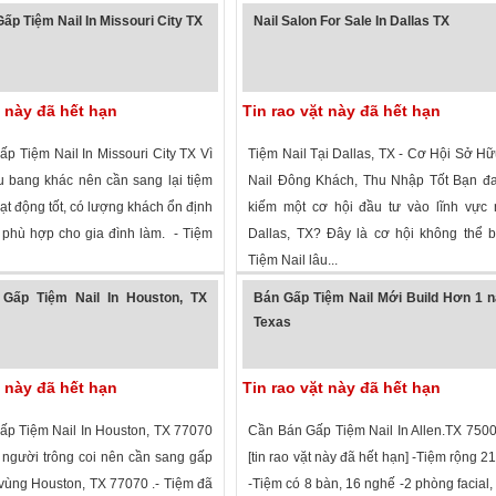
 xem
·
Missouri City
,
Texas
»
1,752 lượt xem
·
Stephenville
,
Texas
»
ấp Tiệm Nail In Missouri City TX
Nail Salon For Sale In Dallas TX
t này đã hết hạn
Tin rao vặt này đã hết hạn
p Tiệm Nail In Missouri City TX Vì
Tiệm Nail Tại Dallas, TX - Cơ Hội Sở H
u bang khác nên cần sang lại tiệm
Nail Đông Khách, Thu Nhập Tốt Bạn đa
ạt động tốt, có lượng khách ổn định
kiếm một cơ hội đầu tư vào lĩnh vực n
phù hợp cho gia đình làm. - Tiệm
Dallas, TX? Đây là cơ hội không thể 
Tiệm Nail lâu...
 xem
·
Missouri City
,
Texas
»
1,611 lượt xem
·
Dallas
,
Texas
»
Gấp Tiệm Nail In Houston, TX
Bán Gấp Tiệm Nail Mới Build Hơn 1 
Texas
t này đã hết hạn
Tin rao vặt này đã hết hạn
p Tiệm Nail In Houston, TX 77070
Cần Bán Gấp Tiệm Nail In Allen.TX 7500
 người trông coi nên cần sang gấp
[tin rao vặt này đã hết hạn] -Tiệm rộng 2
 vùng Houston, TX 77070 .- Tiệm đã
-Tiệm có 8 bàn, 16 nghế -2 phòng facial, 2