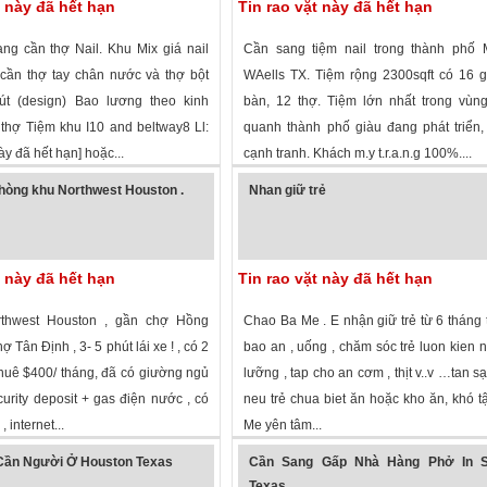
t này đã hết hạn
Tin rao vặt này đã hết hạn
ang cần thợ Nail. Khu Mix giá nail
Cần sang tiệm nail trong thành phố M
 cần thợ tay chân nước và thợ bột
WAells TX. Tiệm rộng 2300sqft có 16 
út (design) Bao lương theo kinh
bàn, 12 thợ. Tiệm lớn nhất trong vùn
thợ Tiệm khu I10 and beltway8 Ll:
quanh thành phố giàu đang phát triển
này đã hết hạn] hoặc...
cạnh tranh. Khách m.y t.r.a.n.g 100%....
 xem
·
Houston
,
Texas
»
2,246 lượt xem
·
Mineral Wells
,
Texas
»
hòng khu Northwest Houston .
Nhan giữ trẻ
t này đã hết hạn
Tin rao vặt này đã hết hạn
thwest Houston , gần chợ Hồng
Chao Ba Me . E nhận giữ trẻ từ 6 tháng t
 Tân Định , 3- 5 phút lái xe ! , có 2
bao an , uống , chăm sóc trẻ luon kien n
huê $400/ tháng, đã có giường ngủ
lưỡng , tap cho an cơm , thịt v..v …tan sạ
urity deposit + gas điện nước , có
neu trẻ chua biet ăn hoặc kho ăn, khó tậ
, internet...
Me yên tâm...
 xem
·
Houston
,
Texas
»
1,657 lượt xem
·
Garland
,
Texas
»
Cần Người Ở Houston Texas
Cần Sang Gấp Nhà Hàng Phở In S
Texas.