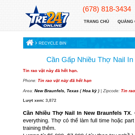
(678) 818-3434
TRANG CHỦ
QUẢNG 
›
RECYCLE BIN
Cần Gấp Nhiều Thợ Nail In
Tin rao vặt này đã hết hạn.
Phone:
Tin rao vặt này đã hết hạn
Area:
New Braunfels
,
Texas
(
Hoa kỳ
)
| Zipcode:
Tin ra
Lượt xem:
3,872
Cần Nhiều Thợ Nail In New Braunfels TX
.
everything. Thợ có thể làm full time hoặc pa
training thêm.