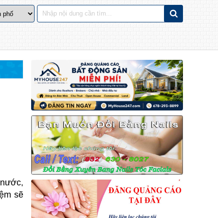
 nước,
iệm sẽ