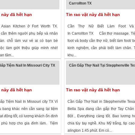
Carrollton TX
t này đã hết hạn
Tin rao vặt này đã hết hạn
Asian Kitchen ở Fort Worth TX.
Cần Thợ Nữ Biết Làm Foot Và
 cần thêm người phụ bếp và nhân
In Carrollton TX Cần thợ massage. Ti
àn. chỗ làm vui vẻ ai có bạn bè
foot và body cần thợ nữ, biết làm foot/ b
ệc làm giới thiệu giúp mình nhé!
kinh nghiệm, cần phải biết làm chân.
an tâm...
khu...
 xem
·
Fort Worth
,
Texas
»
4,394 lượt xem
·
Carrollton
,
Texas
»
ấp Tiệm Nail In Missouri City TX
Cần Gấp Thợ Nail Tại Stepphenville T
t này đã hết hạn
Tin rao vặt này đã hết hạn
p Tiệm Nail In Missouri city TX Vì
Cần Gấp Thợ Nail in Stepphenville Tex
u bang khác nên cần sang lại tiệm
Bella Spa đang cần gấp thợ Tay Chân
ạt động tốt, có lượng khách ổn định
Bột , Everything càng tốt. Bao lương 
 phù hợp cho gia đình làm. Tiệm
chia tùy tay nghề. Khu Mỹ trắng, tip cao
alington 1:45 phút. Em có...