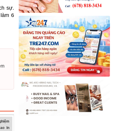
ch sự.
 làm 6
xem
ghiệm
ao In