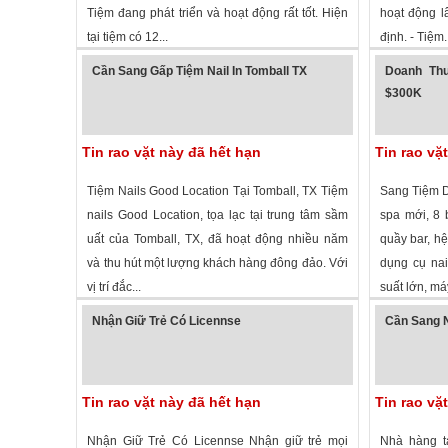
Tiệm đang phát triển và hoạt động rất tốt. Hiện
hoạt động l
tại tiệm có 12...
định. - Tiệm..
2,461 lượt xem
·
Spring
,
Texas
»
1,696 lượt
Cần Sang Gấp Tiệm Nail In Tomball TX
Doanh Thu
$300K
Tin rao vặt này đã hết hạn
Tin rao vặ
Tiệm Nails Good Location Tại Tomball, TX Tiệm
Sang Tiệm D
nails Good Location, tọa lạc tại trung tâm sầm
spa mới, 8 
uất của Tomball, TX, đã hoạt động nhiều năm
quầy bar, hệ
và thu hút một lượng khách hàng đông đảo. Với
dụng cụ nai
vị trí đắc...
suất lớn, máy
1,657 lượt xem
·
Tomball
,
Texas
»
1,715 lượt
Nhận Giữ Trẻ Có Licennse
Cần Sang N
Tin rao vặt này đã hết hạn
Tin rao vặ
Nhận Giữ Trẻ Có Licennse Nhận giữ trẻ mọi
Nhà hàng t