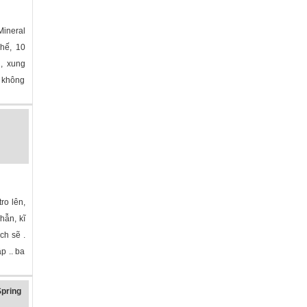
ineral
ghế, 10
g, xung
, không
ro lên,
hẫn, kĩ
ch sẽ .
p .. ba
pring