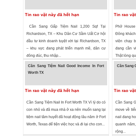
Tin rao vặt này đã hết hạn
Tin rao vặ
Cần Sang Gấp Tiệm Nail 1,200 Sqf Tại
Phở House 
Richardson, TX – Khu Dân Cư Sầm Uất Cơ hội
Đông khách
đầu tư kinh doanh tuyệt vời tại Richardson, TX
viện chạy b
– khu vực đang phát triển mạnh mẽ, dân cư
đang cần vi
đông đúc, thu nhập...
Thật lòng qu
1,381 lượt xem
·
Richardson
,
Texas
»
3,008 lượt
Cần Sang Tiệm Nail Good Income In Fort
Cần Sang G
Worth TX
Tin rao vặt này đã hết hạn
Tin rao vặ
Cần Sang Tiệm Nail In Fort Worth TX Vì lý do có
Cần Sang Gấ
con nhỏ và đã mua nhà ở xa nên muốn sang lại
move về tiể
tiệm nail tâm huyết đã hoạt động lâu năm ở Fort
nail đang ho
Worth, Texas để tiện việc học và đi lại cho con...
quanh năm,
rộng...