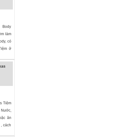
 Body
ệm làm
ody, có
 Tiệm ở
exas
as Tiệm
 Nước,
hoặc ăn
 , cách