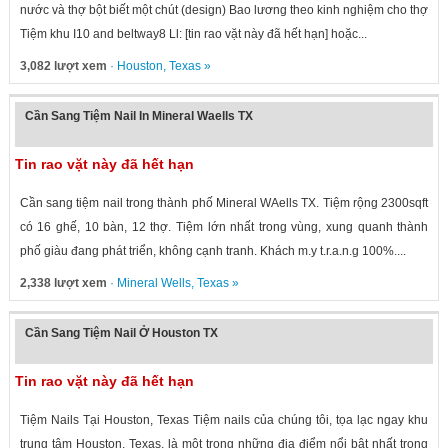
nước và thợ bột biết một chút (design) Bao lương theo kinh nghiệm cho thợ
Tiệm khu I10 and beltway8 Ll: [tin rao vặt này đã hết hạn] hoặc...
3,082 lượt xem
·
Houston
,
Texas
»
Cần Sang Tiệm Nail In Mineral Waells TX
Tin rao vặt này đã hết hạn
Cần sang tiệm nail trong thành phố Mineral WAells TX. Tiệm rộng 2300sqft
có 16 ghế, 10 bàn, 12 thợ. Tiệm lớn nhất trong vùng, xung quanh thành
phố giàu đang phát triển, không cạnh tranh. Khách m.y t.r.a.n.g 100%....
2,338 lượt xem
·
Mineral Wells
,
Texas
»
Cần Sang Tiệm Nail Ở Houston TX
Tin rao vặt này đã hết hạn
Tiệm Nails Tại Houston, Texas Tiệm nails của chúng tôi, tọa lạc ngay khu
trung tâm Houston, Texas, là một trong những địa điểm nổi bật nhất trong