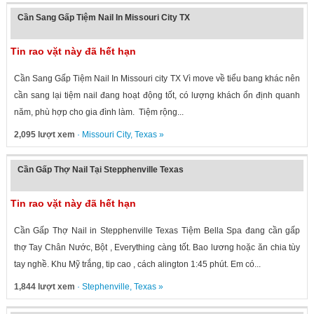
Cần Sang Gấp Tiệm Nail In Missouri City TX
Tin rao vặt này đã hết hạn
Cần Sang Gấp Tiệm Nail In Missouri city TX Vì move về tiểu bang khác nên
cần sang lại tiệm nail đang hoạt động tốt, có lượng khách ổn định quanh
năm, phù hợp cho gia đình làm. Tiệm rộng...
2,095 lượt xem
·
Missouri City
,
Texas
»
Cần Gấp Thợ Nail Tại Stepphenville Texas
Tin rao vặt này đã hết hạn
Cần Gấp Thợ Nail in Stepphenville Texas Tiệm Bella Spa đang cần gấp
thợ Tay Chân Nước, Bột , Everything càng tốt. Bao lương hoặc ăn chia tùy
tay nghề. Khu Mỹ trắng, tip cao , cách alington 1:45 phút. Em có...
1,844 lượt xem
·
Stephenville
,
Texas
»