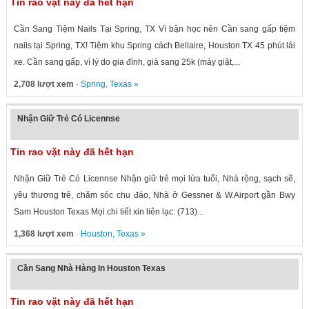
Tin rao vặt này đã hết hạn
Cần Sang Tiệm Nails Tại Spring, TX Vì bận học nên Cần sang gấp tiệm
nails tại Spring, TX! Tiệm khu Spring cách Bellaire, Houston TX 45 phút lái
xe. Cần sang gấp, vì lý do gia đình, giá sang 25k (máy giặt,...
2,708 lượt xem
·
Spring
,
Texas
»
Nhận Giữ Trẻ Có Licennse
Tin rao vặt này đã hết hạn
Nhận Giữ Trẻ Có Licennse Nhận giữ trẻ mọi lứa tuổi, Nhà rộng, sạch sẽ,
yêu thương trẻ, chăm sóc chu đáo, Nhà ở Gessner & W.Airport gần Bwy
Sam Houston Texas Mọi chi tiết xin liên lạc: (713)...
1,368 lượt xem
·
Houston
,
Texas
»
Cần Sang Nhà Hàng In Houston Texas
Tin rao vặt này đã hết hạn