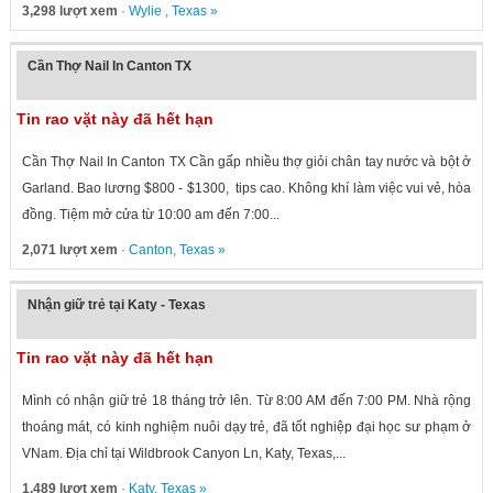
3,298 lượt xem
·
Wylie
,
Texas
»
Cần Thợ Nail In Canton TX
Tin rao vặt này đã hết hạn
Cần Thợ Nail In Canton TX Cần gấp nhiều thợ giỏi chân tay nước và bột ở
Garland. Bao lương $800 - $1300, tips cao. Không khí làm việc vui vẻ, hòa
đồng. Tiệm mở cửa từ 10:00 am đến 7:00...
2,071 lượt xem
·
Canton
,
Texas
»
Nhận giữ trẻ tại Katy - Texas
Tin rao vặt này đã hết hạn
Mình có nhận giữ trẻ 18 tháng trở lên. Từ 8:00 AM đến 7:00 PM. Nhà rộng
thoáng mát, có kinh nghiệm nuôi dạy trẻ, đã tốt nghiệp đại học sư phạm ở
VNam. Địa chỉ tại Wildbrook Canyon Ln, Katy, Texas,...
1,489 lượt xem
·
Katy
,
Texas
»