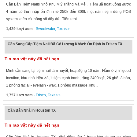
Cần Bán Tiệm Nails Nhỏ Khu M.ỹ Tr.ắng Và Mễ . Tiệm đã hoạt động được
4 năm có thu nhập ổn định từ 250k đến 300k một năm, tiệm dùng POS
systems nên có thông số đầy đủ . Tiền rent...
1,429 lượt xem
·
Sweetwater
,
Texas
»
Cần Sang Gấp Tiệm Nail Đã Có Lượng Khách Ổn Định In Frisco TX
Tin rao vặt này đã hết hạn
Mình cần sang lại tiệm nail tâm huyết, hoạt động 10 năm. Nằm ở vị trí good
location, khu nhà triệu đô, ít tiệm cạnh tranh, rộng 2400sqft, 26 ghế, 8 bàn,
1 phòng facial - eyelash - wax, 1 phòng massage, khu...
1,757 lượt xem
·
Frisco
,
Texas
»
Cần Bán Nhà In Houston TX
Tin rao vặt này đã hết hạn