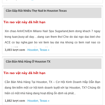
Cần Gấp Rất Nhiều Thợ Nail In Houston Texas
Tin rao vặt này đã hết hạn
Xin chao Anh/Chi/Em Milano Nail Spa Sugarland,tiem dong khach 7 ngay
trong tuan,busy all day….dang can them tho! Che do dai ngo dac biet cho
ACE co tay nghe,gan bo voi tiem lau dai ma khong co tiem nail nao co
duoc! ACE quan tam vui long call/text...
3,493 lượt xem
·
Houston
,
Texas
»
Cần Bán Nhà Hàng Ở Houston TX
Tin rao vặt này đã hết hạn
Cần Bán Nhà Hàng Tại Houston, TX – Cơ Hội Kinh Doanh Hấp Dẫn Bạn
đang tìm kiếm một cơ hội kinh doanh tuyệt vời tại Houston, TX? Chúng tôi
hiện có một nhà hàng đang hoạt động ổn định và phát...
1,882 lượt xem
·
Houston
,
Texas
»