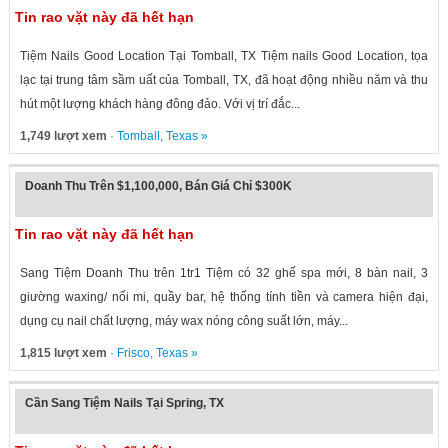
Tin rao vặt này đã hết hạn
Tiệm Nails Good Location Tại Tomball, TX Tiệm nails Good Location, tọa
lạc tại trung tâm sầm uất của Tomball, TX, đã hoạt động nhiều năm và thu
hút một lượng khách hàng đông đảo. Với vị trí đắc...
1,749 lượt xem
·
Tomball
,
Texas
»
Doanh Thu Trên $1,100,000, Bán Giá Chỉ $300K
Tin rao vặt này đã hết hạn
Sang Tiệm Doanh Thu trên 1tr1 Tiệm có 32 ghế spa mới, 8 bàn nail, 3
giường waxing/ nối mi, quầy bar, hệ thống tính tiền và camera hiện đại,
dụng cụ nail chất lượng, máy wax nóng công suất lớn, máy...
1,815 lượt xem
·
Frisco
,
Texas
»
Cần Sang Tiệm Nails Tại Spring, TX