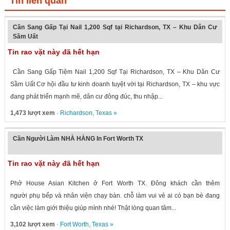
Tin liên quan
Cần Sang Gấp Tại Nail 1,200 Sqf tại Richardson, TX – Khu Dân Cư
Sầm Uất
Tin rao vặt này đã hết hạn
Cần Sang Gấp Tiệm Nail 1,200 Sqf Tại Richardson, TX – Khu Dân Cư
Sầm Uất Cơ hội đầu tư kinh doanh tuyệt vời tại Richardson, TX – khu vực
đang phát triển mạnh mẽ, dân cư đông đúc, thu nhập...
1,473 lượt xem
·
Richardson
,
Texas
»
Cần Người Làm NHÀ HÀNG In Fort Worth TX
Tin rao vặt này đã hết hạn
Phở House Asian Kitchen ở Fort Worth TX. Đông khách cần thêm
người phụ bếp và nhân viện chạy bàn. chỗ làm vui vẻ ai có bạn bè đang
cần việc làm giới thiệu giúp mình nhé! Thật lòng quan tâm...
3,102 lượt xem
·
Fort Worth
,
Texas
»