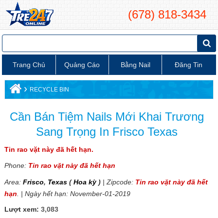
(678) 818-3434
Trang Chủ
Quảng Cáo
Bằng Nail
Đăng Tin
›
RECYCLE BIN
Cần Bán Tiệm Nails Mới Khai Trương
Sang Trọng In Frisco Texas
Tin rao vặt này đã hết hạn.
Phone:
Tin rao vặt này đã hết hạn
Area:
Frisco
,
Texas
(
Hoa kỳ
)
| Zipcode:
Tin rao vặt này đã hết
hạn
. | Ngày hết hạn: November-01-2019
Lượt xem:
3,083