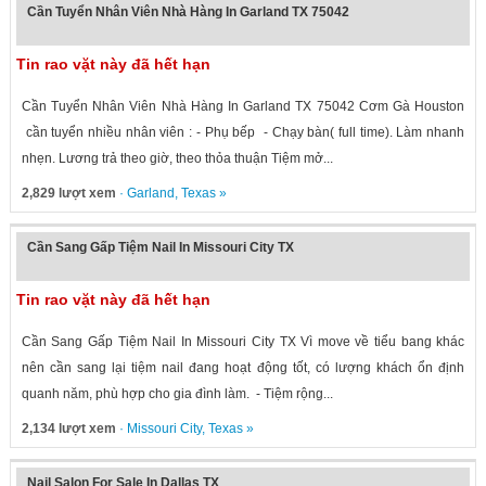
Cần Tuyển Nhân Viên Nhà Hàng In Garland TX 75042
Tin rao vặt này đã hết hạn
Cần Tuyển Nhân Viên Nhà Hàng In Garland TX 75042 Cơm Gà Houston
cần tuyển nhiều nhân viên : - Phụ bếp - Chạy bàn( full time). Làm nhanh
nhẹn. Lương trả theo giờ, theo thỏa thuận Tiệm mở...
2,829 lượt xem
·
Garland
,
Texas
»
Cần Sang Gấp Tiệm Nail In Missouri City TX
Tin rao vặt này đã hết hạn
Cần Sang Gấp Tiệm Nail In Missouri City TX Vì move về tiểu bang khác
nên cần sang lại tiệm nail đang hoạt động tốt, có lượng khách ổn định
quanh năm, phù hợp cho gia đình làm. - Tiệm rộng...
2,134 lượt xem
·
Missouri City
,
Texas
»
Nail Salon For Sale In Dallas TX