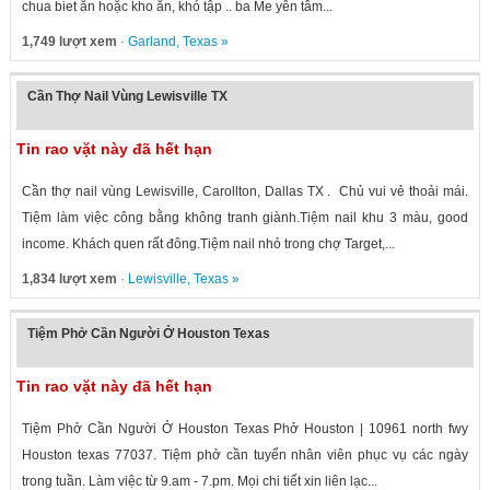
chua biet ăn hoặc kho ăn, khó tập .. ba Me yên tâm...
1,749 lượt xem
·
Garland
,
Texas
»
Cần Thợ Nail Vùng Lewisville TX
Tin rao vặt này đã hết hạn
Cần thợ nail vùng Lewisville, Carollton, Dallas TX . Chủ vui vẻ thoải mái.
Tiệm làm việc công bằng không tranh giành.Tiệm nail khu 3 màu, good
income. Khách quen rất đông.Tiệm nail nhỏ trong chợ Target,...
1,834 lượt xem
·
Lewisville
,
Texas
»
Tiệm Phở Cần Người Ở Houston Texas
Tin rao vặt này đã hết hạn
Tiệm Phở Cần Người Ở Houston Texas Phở Houston | 10961 north fwy
Houston texas 77037. Tiệm phở cần tuyển nhân viên phục vụ các ngày
trong tuần. Làm việc từ 9.am - 7.pm. Mọi chi tiết xin liên lạc...