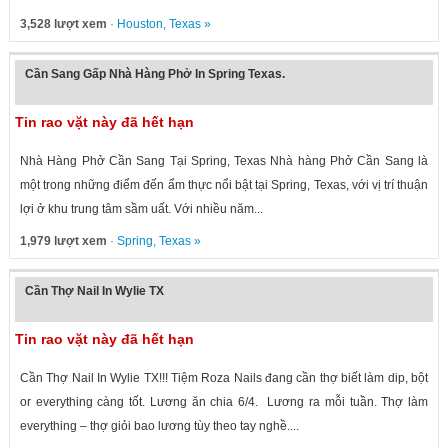
3,528 lượt xem
·
Houston
,
Texas
»
Cần Sang Gấp Nhà Hàng Phở In Spring Texas.
Tin rao vặt này đã hết hạn
Nhà Hàng Phở Cần Sang Tại Spring, Texas Nhà hàng Phở Cần Sang là
một trong những điểm đến ẩm thực nổi bật tại Spring, Texas, với vị trí thuận
lợi ở khu trung tâm sầm uất. Với nhiều năm...
1,979 lượt xem
·
Spring
,
Texas
»
Cần Thợ Nail In Wylie TX
Tin rao vặt này đã hết hạn
Cần Thợ Nail In Wylie TX!!! Tiệm Roza Nails đang cần thợ biết làm dip, bột
or everything càng tốt. Lương ăn chia 6/4. Lương ra mỗi tuần. Thợ làm
everything – thợ giỏi bao lương tùy theo tay nghề....