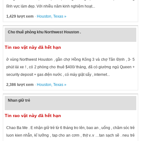
lĩnh vực làm đẹp. Với nhiều năm kinh nghiệm hoạt...
1,429 lượt xem
·
Houston
,
Texas
»
Cho thuê phòng khu Northwest Houston .
Tin rao vặt này đã hết hạn
ở vùng Northwest Houston , gần chợ Hồng Kông 3 và chợ Tân Định , 3- 5
phút lái xe ! , có 2 phòng cho thuê $400/ tháng, đã có giường ngủ Queen +
security deposit + gas điện nước , có máy giặt sấy , internet...
2,386 lượt xem
·
Houston
,
Texas
»
Nhan giữ trẻ
Tin rao vặt này đã hết hạn
Chao Ba Me . E nhận giữ trẻ từ 6 tháng tro lên, bao an , uống , chăm sóc trẻ
luon kien nhẫn, kĩ lưỡng , tap cho an cơm , thịt v..v …tan sạch sẽ . neu trẻ