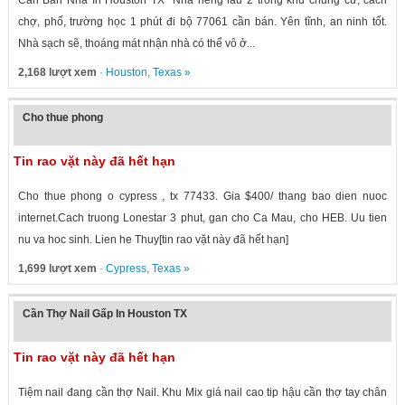
Cần Bán Nhà In Houston TX Nhà riêng lầu 2 trong khu chung cư, cách
chợ, phố, trường học 1 phút đi bộ 77061 cần bán. Yên tĩnh, an ninh tốt.
Nhà sạch sẽ, thoáng mát nhận nhà có thể vô ở...
2,168 lượt xem
·
Houston
,
Texas
»
Cho thue phong
Tin rao vặt này đã hết hạn
Cho thue phong o cypress , tx 77433. Gia $400/ thang bao dien nuoc
internet.Cach truong Lonestar 3 phut, gan cho Ca Mau, cho HEB. Uu tien
nu va hoc sinh. Lien he Thuy[tin rao vặt này đã hết hạn]
1,699 lượt xem
·
Cypress
,
Texas
»
Cần Thợ Nail Gấp In Houston TX
Tin rao vặt này đã hết hạn
Tiệm nail đang cần thợ Nail. Khu Mix giá nail cao tip hậu cần thợ tay chân