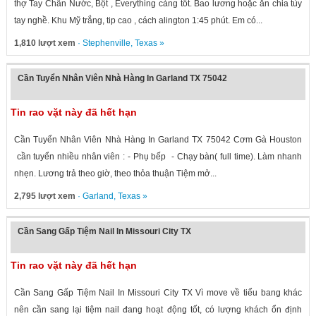
thợ Tay Chân Nước, Bột , Everything càng tốt. Bao lương hoặc ăn chia tùy
tay nghề. Khu Mỹ trắng, tip cao , cách alington 1:45 phút. Em có...
1,810 lượt xem
·
Stephenville
,
Texas
»
Cần Tuyển Nhân Viên Nhà Hàng In Garland TX 75042
Tin rao vặt này đã hết hạn
Cần Tuyển Nhân Viên Nhà Hàng In Garland TX 75042 Cơm Gà Houston
cần tuyển nhiều nhân viên : - Phụ bếp - Chạy bàn( full time). Làm nhanh
nhẹn. Lương trả theo giờ, theo thỏa thuận Tiệm mở...
2,795 lượt xem
·
Garland
,
Texas
»
Cần Sang Gấp Tiệm Nail In Missouri City TX
Tin rao vặt này đã hết hạn
Cần Sang Gấp Tiệm Nail In Missouri City TX Vì move về tiểu bang khác
nên cần sang lại tiệm nail đang hoạt động tốt, có lượng khách ổn định