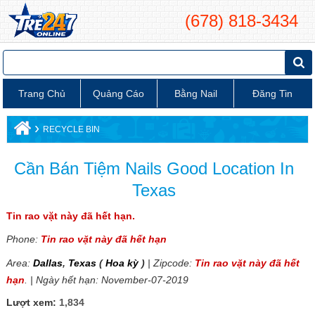
(678) 818-3434
Trang Chủ
Quảng Cáo
Bằng Nail
Đăng Tin
›
RECYCLE BIN
Cần Bán Tiệm Nails Good Location In
Texas
Tin rao vặt này đã hết hạn.
Phone:
Tin rao vặt này đã hết hạn
Area:
Dallas
,
Texas
(
Hoa kỳ
)
| Zipcode:
Tin rao vặt này đã hết
hạn
. | Ngày hết hạn: November-07-2019
Lượt xem:
1,834