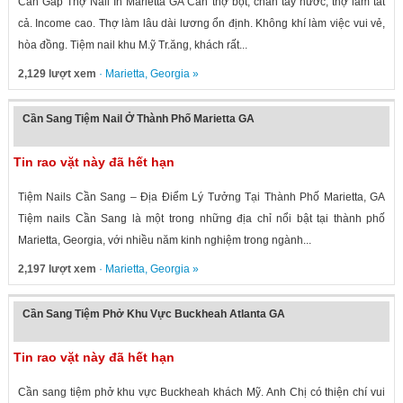
Cần Gấp Thợ Nail In Marietta GA Cần thợ bột, chân tay nước, thợ làm tất
cả. Income cao. Thợ làm lâu dài lương ổn định. Không khí làm việc vui vẻ,
hòa đồng. Tiệm nail khu M.ỹ Tr.ăng, khách rất...
2,129 lượt xem
·
Marietta
,
Georgia
»
Cần Sang Tiệm Nail Ở Thành Phố Marietta GA
Tin rao vặt này đã hết hạn
Tiệm Nails Cần Sang – Địa Điểm Lý Tưởng Tại Thành Phố Marietta, GA
Tiệm nails Cần Sang là một trong những địa chỉ nổi bật tại thành phố
Marietta, Georgia, với nhiều năm kinh nghiệm trong ngành...
2,197 lượt xem
·
Marietta
,
Georgia
»
Cần Sang Tiệm Phở Khu Vực Buckheah Atlanta GA
Tin rao vặt này đã hết hạn
Cần sang tiệm phở khu vực Buckheah khách Mỹ. Anh Chị có thiện chí vui