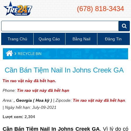
(678) 818-3434
Trang Chủ
Quảng Cáo
Bằng Nail
Đăng Tin
›
RECYCLE BIN
Cần Bán Tiệm Nail In Johns Creek GA
Tin rao vặt này đã hết hạn.
Phone:
Tin rao vặt này đã hết hạn
Area:
,
Georgia
(
Hoa kỳ
)
| Zipcode:
Tin rao vặt này đã hết hạn
.
| Ngày hết hạn: July-09-2021
Lượt xem:
2,304
Cần Bán Tiệm Nail In Johns Creek GA
. Vì lý do có