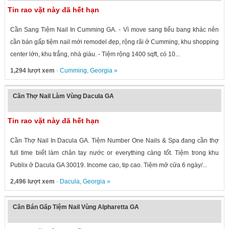
Tin rao vặt này đã hết hạn
Cần Sang Tiệm Nail In Cumming GA. - Vì move sang tiểu bang khác nên
cần bán gấp tiệm nail mới remodel đẹp, rộng rãi ở Cumming, khu shopping
center lớn, khu trắng, nhà giàu. - Tiệm rộng 1400 sqft, có 10...
1,294 lượt xem
·
Cumming
,
Georgia
»
Cần Thợ Nail Làm Vùng Dacula GA
Tin rao vặt này đã hết hạn
Cần Thợ Nail In Dacula GA. Tiệm Number One Nails & Spa đang cần thợ
full time biết làm chân tay nước or everything càng tốt. Tiệm trong khu
Publix ở Dacula GA 30019. Income cao, tip cao. Tiệm mở cửa 6 ngày/...
2,496 lượt xem
·
Dacula
,
Georgia
»
Cần Bán Gấp Tiệm Nail Vùng Alpharetta GA