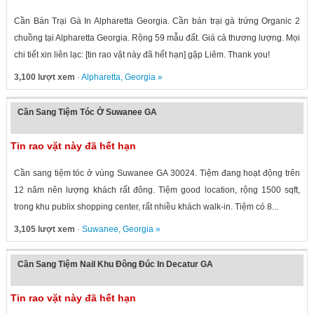
Cần Bán Trại Gà In Alpharetta Georgia. Cần bán trại gà trứng Organic 2
chuồng tại Alpharetta Georgia. Rộng 59 mẫu đất. Giá cả thương lượng. Mọi
chi tiết xin liên lạc: [tin rao vặt này đã hết hạn] gặp Liêm. Thank you!
3,100 lượt xem
·
Alpharetta
,
Georgia
»
Cần Sang Tiệm Tóc Ở Suwanee GA
Tin rao vặt này đã hết hạn
Cần sang tiệm tóc ở vùng Suwanee GA 30024. Tiệm đang hoạt động trên
12 năm nên lượng khách rất đông. Tiệm good location, rộng 1500 sqft,
trong khu publix shopping center, rất nhiều khách walk-in. Tiệm có 8...
3,105 lượt xem
·
Suwanee
,
Georgia
»
Cần Sang Tiệm Nail Khu Đông Đúc In Decatur GA
Tin rao vặt này đã hết hạn