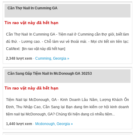
Cần Thợ Nail In Cumming GA
Tin rao vặt này đã hết hạn
Cần Thợ Nail In Cumming GA - Tiệm nail ở Cumming cần thợ giỏi, biết làm
đủ thứ. - Lương cao. - Chỗ làm vui vẻ thoải mái. - Mọi chi tiết xin liên lạc:
Call/text: [tin rao vặt này đã hết hạn]
2,348 lượt xem
·
Cumming
,
Georgia
»
Cần Sang Gấp Tiệm Nail In McDonough GA 30253
Tin rao vặt này đã hết hạn
Tiệm Nail tại McDonough, GA - Kinh Doanh Lâu Năm, Lượng Khách Ổn
Định, Thu Nhập Cao, Cần Sang lại Bạn đang tìm kiếm cơ hội kinh doanh
tiệm nail tại McDonough, GA? Chúng tôi hiện đang có nhiều tiệm...
1,440 lượt xem
·
Mcdonough
,
Georgia
»