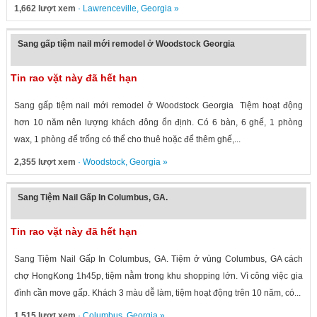
1,662 lượt xem
·
Lawrenceville
,
Georgia
»
Sang gấp tiệm nail mới remodel ở Woodstock Georgia
Tin rao vặt này đã hết hạn
Sang gấp tiệm nail mới remodel ở Woodstock Georgia Tiệm hoạt động
hơn 10 năm nên lượng khách đông ổn định. Có 6 bàn, 6 ghế, 1 phòng
wax, 1 phòng để trống có thể cho thuê hoặc để thêm ghế,...
2,355 lượt xem
·
Woodstock
,
Georgia
»
Sang Tiệm Nail Gấp In Columbus, GA.
Tin rao vặt này đã hết hạn
Sang Tiệm Nail Gấp In Columbus, GA. Tiệm ở vùng Columbus, GA cách
chợ HongKong 1h45p, tiệm nằm trong khu shopping lớn. Vì công việc gia
đình cần move gấp. Khách 3 màu dễ làm, tiệm hoạt động trên 10 năm, có...
1,515 lượt xem
·
Columbus
,
Georgia
»