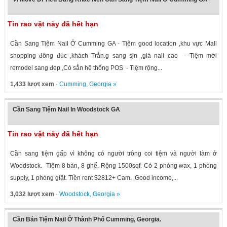
Tin rao vặt này đã hết hạn
Cần Sang Tiệm Nail Ở Cumming GA - Tiệm good location ,khu vực Mall
shopping đông đúc ,khách Trắn.g sang sịn ,giá nail cao - Tiệm mới
remodel sang đẹp ,Có sẳn hệ thống POS - Tiệm rộng...
1,433 lượt xem
·
Cumming
,
Georgia
»
Cần Sang Tiệm Nail In Woodstock GA
Tin rao vặt này đã hết hạn
Cần sang tiệm gấp vì không có người trông coi tiệm và người làm ở
Woodstock. Tiệm 8 bàn, 8 ghế. Rộng 1500sqf. Có 2 phòng wax, 1 phòng
supply, 1 phòng giặt. Tiền rent $2812+ Cam. Good income,...
3,032 lượt xem
·
Woodstock
,
Georgia
»
Cần Bán Tiệm Nail Ở Thành Phố Cumming, Georgia.