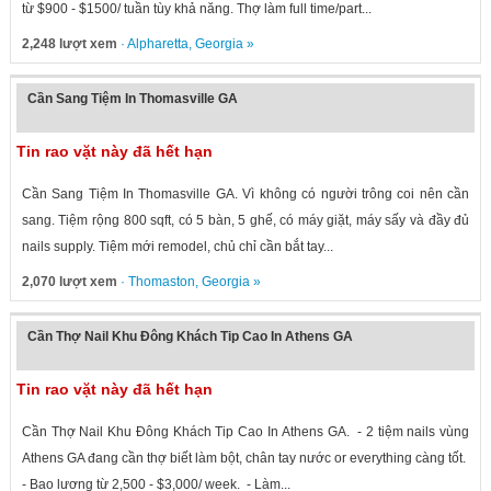
từ $900 - $1500/ tuần tùy khả năng. Thợ làm full time/part...
2,248 lượt xem
·
Alpharetta
,
Georgia
»
Cần Sang Tiệm In Thomasville GA
Tin rao vặt này đã hết hạn
Cần Sang Tiệm In Thomasville GA. Vì không có người trông coi nên cần
sang. Tiệm rộng 800 sqft, có 5 bàn, 5 ghế, có máy giặt, máy sấy và đầy đủ
nails supply. Tiệm mới remodel, chủ chỉ cần bắt tay...
2,070 lượt xem
·
Thomaston
,
Georgia
»
Cần Thợ Nail Khu Đông Khách Tip Cao In Athens GA
Tin rao vặt này đã hết hạn
Cần Thợ Nail Khu Đông Khách Tip Cao In Athens GA. - 2 tiệm nails vùng
Athens GA đang cần thợ biết làm bột, chân tay nước or everything càng tốt.
- Bao lương từ 2,500 - $3,000/ week. - Làm...