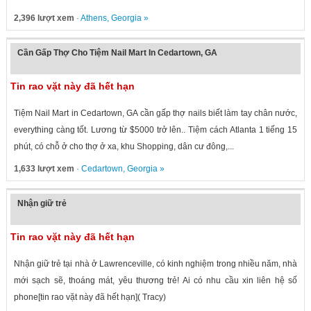
2,396 lượt xem
·
Athens
,
Georgia
»
Cần Gấp Thợ Cho Tiệm Nail Mart In Cedartown, GA
Tin rao vặt này đã hết hạn
Tiệm Nail Mart in Cedartown, GA cần gấp thợ nails biết làm tay chân nước,
everything càng tốt. Lương từ $5000 trở lên.. Tiệm cách Atlanta 1 tiếng 15
phút, có chỗ ở cho thợ ở xa, khu Shopping, dân cư đông,...
1,633 lượt xem
·
Cedartown
,
Georgia
»
Nhận giữ trẻ
Tin rao vặt này đã hết hạn
Nhận giữ trẻ tại nhà ở Lawrenceville, có kinh nghiệm trong nhiều năm, nhà
mới sạch sẽ, thoáng mát, yêu thương trẻ! Ai có nhu cầu xin liên hệ số
phone[tin rao vặt này đã hết hạn]( Tracy)