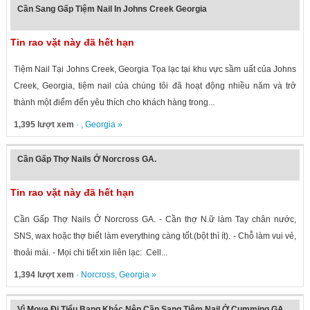
Cần Sang Gấp Tiệm Nail In Johns Creek Georgia
Tin rao vặt này đã hết hạn
Tiệm Nail Tại Johns Creek, Georgia Tọa lạc tại khu vực sầm uất của Johns
Creek, Georgia, tiệm nail của chúng tôi đã hoạt động nhiều năm và trở
thành một điểm đến yêu thích cho khách hàng trong...
1,395 lượt xem
· ,
Georgia
»
Cần Gấp Thợ Nails Ở Norcross GA.
Tin rao vặt này đã hết hạn
Cần Gấp Thợ Nails Ở Norcross GA. - Cần thợ N.ữ làm Tay chân nước,
SNS, wax hoặc thợ biết làm everything càng tốt.(bột thì ít). - Chỗ làm vui vẻ,
thoải mái. - Mọi chi tiết xin liên lạc: Cell...
1,394 lượt xem
·
Norcross
,
Georgia
»
Vì Move Đi Tiểu Bang Khác Nên Cần Sang Tiệm Nail Ở Cumming GA