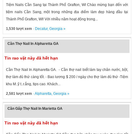
Tiệm Nails Cần Sang tại Thành Phố Grafton, WI Chào mừng bạn đến với
tiệm nails Cần Sang, một trong những địa điểm làm đẹp hàng đầu tại
Thành Phố Grafton, WI! Với nhiều năm hoạt động trong...
1,530 lượt xem
·
Decatur
,
Georgia
»
Cần Thợ Nail In Alpharetta GA
Tin rao vặt này đã hết hạn
Cần Thợ Nail In Alpharetta GA. - Cần thợ nail biết làm tay chân nước, bột,
thợ làm đủ thứ càng tốt. - Bao lương $ 200 / ngày cho thợ làm đủ thứ -Tiệm
khu M..ỹ t..r.ắng, tips cao. Khách...
2,581 lượt xem
·
Alpharetta
,
Georgia
»
Cần Gấp Thợ Nail In Marietta GA
Tin rao vặt này đã hết hạn