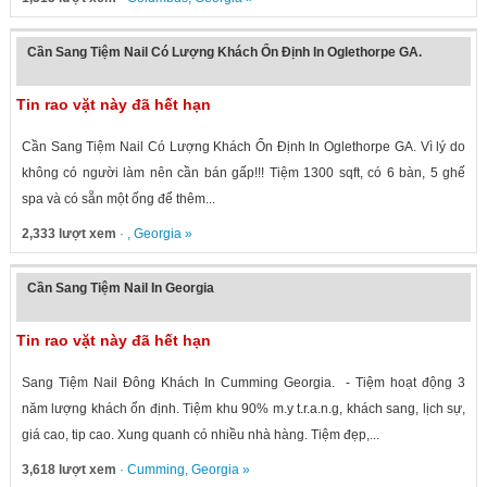
Cần Sang Tiệm Nail Có Lượng Khách Ổn Định In Oglethorpe GA.
Tin rao vặt này đã hết hạn
Cần Sang Tiệm Nail Có Lượng Khách Ổn Định In Oglethorpe GA. Vì lý do
không có người làm nên cần bán gấp!!! Tiệm 1300 sqft, có 6 bàn, 5 ghế
spa và có sẵn một ống để thêm...
2,333 lượt xem
· ,
Georgia
»
Cần Sang Tiệm Nail In Georgia
Tin rao vặt này đã hết hạn
Sang Tiệm Nail Đông Khách In Cumming Georgia. - Tiệm hoạt động 3
năm lượng khách ổn định. Tiệm khu 90% m.y t.r.a.n.g, khách sang, lịch sự,
giá cao, tip cao. Xung quanh có nhiều nhà hàng. Tiệm đẹp,...
3,618 lượt xem
·
Cumming
,
Georgia
»