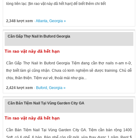
lòng liên lạc: [tin rao vặt này đã hết hạn] để biết thêm chi tiết
2,348 lượt xem
·
Atlanta
,
Georgia
»
Cần Gấp Thợ Nail In Buford Georgia
Tin rao vặt này đã hết hạn
Cần Gấp Thợ Nail In Buford Georgia Tiệm đang cần thợ nails n-am n-ữ,
thợ biết làm gì cũng nhận. Chưa có kinh nghiệm sẽ được training. Chủ dễ
chịu, thân thiện. Tiệm vui vẻ, thoải mái như gia...
2,424 lượt xem
·
Buford
,
Georgia
»
Cần Bán Tiệm Nail Tại Vùng Garden City GA
Tin rao vặt này đã hết hạn
Cần Bán Tiệm Nail Tại Vùng Garden City GA. Tiệm cần bán rộng 1400
Sqft, có 6 ghế, 6 bàn. Bàn ghế còn rất mới, vừa thay được 1 năm. Rent $