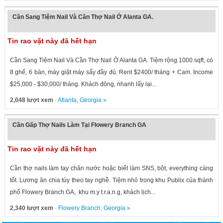
Cần Sang Tiệm Nail Và Cần Thợ Nail Ở Alanta GA.
Tin rao vặt này đã hết hạn
Cần Sang Tiệm Nail Và Cần Thợ Nail Ở Alanta GA. Tiệm rộng 1000 sqft, có
8 ghế, 6 bàn, máy giặt máy sấy đầy đủ. Rent $2400/ tháng + Cam. Income
$25,000 - $30,000/ tháng. Khách đông, nhanh lấy lại...
2,048 lượt xem
·
Atlanta
,
Georgia
»
Cần Gấp Thợ Nails Làm Tại Flowery Branch GA
Tin rao vặt này đã hết hạn
Cần thợ nails làm tay chân nước hoặc biết làm SNS, bột, everything càng
tốt. Lương ăn chia tùy theo tay nghề. Tiệm nhỏ trong khu Publix của thành
phố Flowery Branch GA, khu m.y t.r.a.n.g, khách lịch...
2,340 lượt xem
·
Flowery Branch
,
Georgia
»