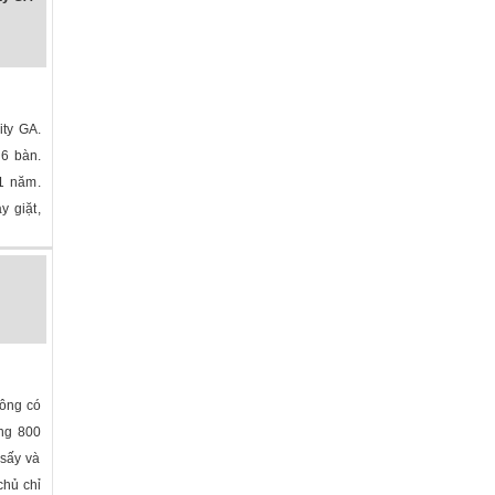
ty GA.
 6 bàn.
1 năm.
y giặt,
hông có
ộng 800
 sấy và
chủ chỉ