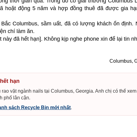
rong thời gian qua. Trong đó có giải thưởng Columbus 
đã hoặt động 5 năm và hợp đồng thuê đã được gia hạ
c Bắc Columbus, sầm uất, đã có lượng khách ổn định.
iện chí làm ăn.
 vặt này đã hết hạn]. Không kịp nghe phone xin để lại tin n
Columbus, G
 hết hạn
 rao vặt ngành nails tại Columbus, Georgia. Anh chị có thể xem
h phố lân cận.
nh sách Recycle Bin mới nhất
.