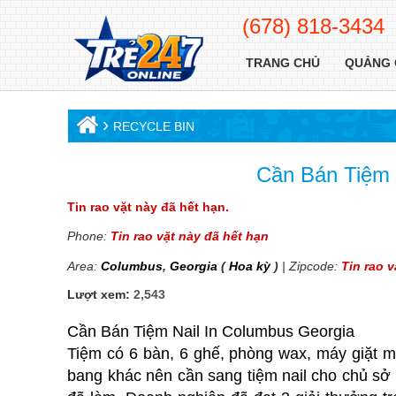
(678) 818-3434
TRANG CHỦ
QUẢNG 
›
RECYCLE BIN
Cần Bán Tiệm 
Tin rao vặt này đã hết hạn.
Phone:
Tin rao vặt này đã hết hạn
Area:
Columbus
,
Georgia
(
Hoa kỳ
)
| Zipcode:
Tin rao 
Lượt xem:
2,543
Cần Bán Tiệm Nail In Columbus Georgia
Tiệm có 6 bàn, 6 ghế, phòng wax, máy giặt má
bang khác nên cần sang tiệm nail cho chủ sở 