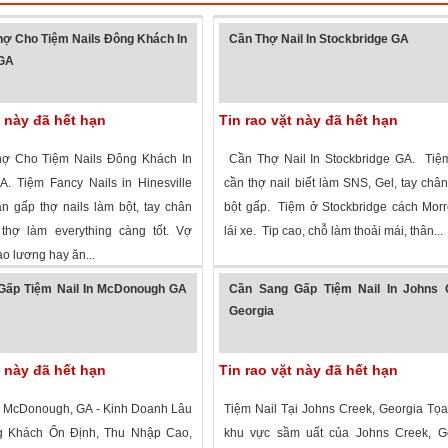
ợ Cho Tiệm Nails Đông Khách In
Cần Thợ Nail In Stockbridge GA
 GA
t này đã hết hạn
Tin rao vặt này đã hết hạn
ợ Cho Tiệm Nails Đông Khách In
Cần Thợ Nail In Stockbridge GA. Tiệ
GA. Tiệm Fancy Nails in Hinesville
cần thợ nail biết làm SNS, Gel, tay châ
n gấp thợ nails làm bột, tay chân
bột gấp. Tiệm ở Stockbridge cách Mor
thợ làm everything càng tốt. Vợ
lái xe. Tip cao, chỗ làm thoải mái, thân...
o lương hay ăn...
 xem
·
Hinesville
,
Georgia
»
4,087 lượt xem
·
Stockbridge
,
Georgia
»
Gấp Tiệm Nail In McDonough GA
Cần Sang Gấp Tiệm Nail In Johns 
Georgia
t này đã hết hạn
Tin rao vặt này đã hết hạn
ại McDonough, GA - Kinh Doanh Lâu
Tiệm Nail Tại Johns Creek, Georgia Tọa 
 Khách Ổn Định, Thu Nhập Cao,
khu vực sầm uất của Johns Creek, Ge