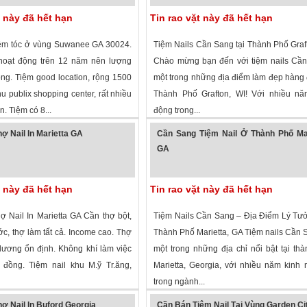
t này đã hết hạn
Tin rao vặt này đã hết hạn
ệm tóc ở vùng Suwanee GA 30024.
Tiệm Nails Cần Sang tại Thành Phố Graf
hoạt động trên 12 năm nên lượng
Chào mừng bạn đến với tiệm nails Cần
ông. Tiệm good location, rộng 1500
một trong những địa điểm làm đẹp hàng 
khu publix shopping center, rất nhiều
Thành Phố Grafton, WI! Với nhiều nă
n. Tiệm có 8...
động trong...
 xem
·
Suwanee
,
Georgia
»
1,622 lượt xem
·
Decatur
,
Georgia
»
ợ Nail In Marietta GA
Cần Sang Tiệm Nail Ở Thành Phố Mar
GA
t này đã hết hạn
Tin rao vặt này đã hết hạn
 Nail In Marietta GA Cần thợ bột,
Tiệm Nails Cần Sang – Địa Điểm Lý Tư
c, thợ làm tất cả. Income cao. Thợ
Thành Phố Marietta, GA Tiệm nails Cần 
 lương ổn định. Không khí làm việc
một trong những địa chỉ nổi bật tại th
 đồng. Tiệm nail khu M.ỹ Tr.ăng,
Marietta, Georgia, với nhiều năm kinh
trong ngành...
 xem
·
Marietta
,
Georgia
»
2,287 lượt xem
·
Marietta
,
Georgia
»
ợ Nail In Buford Georgia
Cần Bán Tiệm Nail Tại Vùng Garden Ci