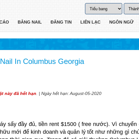
CÁO
BẰNG NAIL
ĐĂNG TIN
LIÊN LẠC
NGÔN NGỮ
Nail In Columbus Georgia
vặt này đã hết hạn
. | Ngày hết hạn: August-05-2020
y sấy đầy đủ, tiền rent $1500 ( free nước). Vì chuyển đ
hữu mới để kinh doanh và quản lý tốt như những gì chú