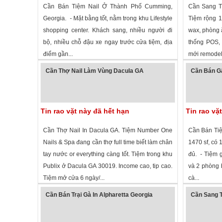
Cần Bán Tiệm Nail Ở Thành Phố Cumming,
Cần Sang Ti
Georgia. - Mặt bằng tốt, nằm trong khu Lifestyle
Tiệm rộng 1
shopping center. Khách sang, nhiều người đi
wax, phòng ă
bộ, nhiều chỗ đậu xe ngay trước cửa tiệm, địa
thống POS, 
điểm gần...
mới remodel,
1,257 lượt xem
·
Cumming
,
Georgia
»
1,382 lượt
Cần Thợ Nail Làm Vùng Dacula GA
Cần Bán Gấ
Tin rao vặt này đã hết hạn
Tin rao vặ
Cần Thợ Nail In Dacula GA. Tiệm Number One
Cần Bán Tiệ
Nails & Spa đang cần thợ full time biết làm chân
1470 sf, có 
tay nước or everything càng tốt. Tiệm trong khu
đủ. - Tiệm 
Publix ở Dacula GA 30019. Income cao, tip cao.
và 2 phòng b
Tiệm mở cửa 6 ngày/...
cà...
2,586 lượt xem
·
Dacula
,
Georgia
»
2,266 lượt
Cần Bán Trại Gà In Alpharetta Georgia
Cần Sang 