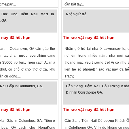
time/part...
cần bắt tay...
 xem
·
Alpharetta
,
Georgia
»
2,160 lượt xem
·
Thomaston
,
Georgia
»
Thợ Cho Tiệm Nail Mart In
Nhận giữ trẻ
, GA
t này đã hết hạn
Tin rao vặt này đã hết hạn
art in Cedartown, GA cần gấp thợ
Nhận giữ trẻ tại nhà ở Lawrenceville, 
làm tay chân nước, everything càng
nghiệm trong nhiều năm, nhà mới sạ
ừ $5000 trở lên.. Tiệm cách Atlanta
thoáng mát, yêu thương trẻ! Ai có nhu 
phút, có chỗ ở cho thợ ở xa, khu
liên hệ số phone[tin rao vặt này đã hế
n cư đông,...
Tracy)
 xem
·
Cedartown
,
Georgia
»
1,756 lượt xem
·
Lawrenceville
,
Georgia
Nail Gấp In Columbus, GA.
Cần Sang Tiệm Nail Có Lượng Khá
Định In Oglethorpe GA.
t này đã hết hạn
Tin rao vặt này đã hết hạn
ail Gấp In Columbus, GA. Tiệm ở
Cần Sang Tiệm Nail Có Lượng Khách Ổ
mbus, GA cách chợ HongKong
In Oglethorpe GA. Vì lý do không có ngưo