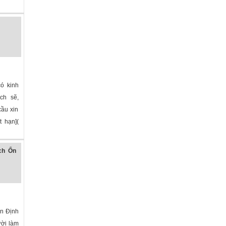
có kinh
ch sẽ,
cầu xin
t hạn](
»
ch Ổn
n Định
̛̀i làm