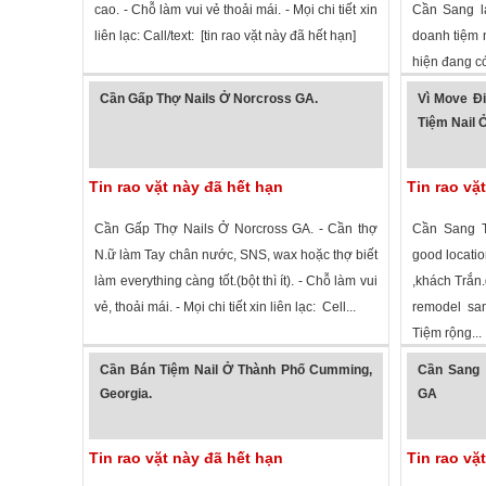
cao. - Chỗ làm vui vẻ thoải mái. - Mọi chi tiết xin
Cần Sang la
liên lạc: Call/text: [tin rao vặt này đã hết hạn]
doanh tiệm 
hiện đang có 
2,440 lượt xem
·
Cumming
,
Georgia
»
1,532 lượt
Cần Gấp Thợ Nails Ở Norcross GA.
Vì Move Đ
Tiệm Nail
Tin rao vặt này đã hết hạn
Tin rao vặ
Cần Gấp Thợ Nails Ở Norcross GA. - Cần thợ
Cần Sang 
N.ữ làm Tay chân nước, SNS, wax hoặc thợ biết
good locati
làm everything càng tốt.(bột thì ít). - Chỗ làm vui
,khách Trắn.
vẻ, thoải mái. - Mọi chi tiết xin liên lạc: Cell...
remodel sa
Tiệm rộng...
1,486 lượt xem
·
Norcross
,
Georgia
»
1,525 lượt
Cần Bán Tiệm Nail Ở Thành Phố Cumming,
Cần Sang 
Georgia.
GA
Tin rao vặt này đã hết hạn
Tin rao vặ