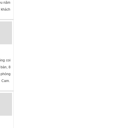
iều năm
o khách
ông coi
 bàn, 8
 phòng
2+ Cam.