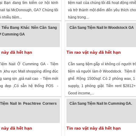
̣i Bạn đang tìm kiếm cơ hội kinh
tiệm nail của chúng tôi đã hoạt động nh
nail tại McDonough, GA? Chúng tôi
và trở thành một điểm đến yêu thích ch
nhiều tiệm...
hàng trong...
 xem
·
Mcdonough
,
Georgia
»
1,483 lượt xem
· ,
Georgia
»
i Tiểu Bang Khác Nên Cần Sang
Cần Sang Tiệm Nail In Woodstock GA
 Ở Cumming GA
t này đã hết hạn
Tin rao vặt này đã hết hạn
Tiệm Nail Ở Cumming GA - Tiệm
Cần sang tiệm gấp vì không có người tr
on ,khu vực Mall shopping đông đúc
tiệm và người làm ở Woodstock. Tiệm 8
g sang sịn ,giá nail cao - Tiệm mới
ghế. Rộng 1500sqf. Có 2 phòng wax, 1
ng đẹp ,Có sẳn hệ thống POS -
supply, 1 phòng giặt. Tiền rent $281
Good income,...
 xem
·
Cumming
,
Georgia
»
3,121 lượt xem
·
Woodstock
,
Georgia
»
Tiệm Nail In Peachtree Corners
Cần Sang Tiệm Nail In Cumming GA.
t này đã hết hạn
Tin rao vặt này đã hết hạn