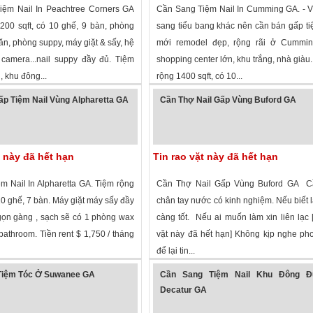
ệm Nail In Peachtree Corners GA
Cần Sang Tiệm Nail In Cumming GA. - 
200 sqft, có 10 ghế, 9 bàn, phòng
sang tiểu bang khác nên cần bán gấp ti
n, phòng suppy, máy giặt & sấy, hệ
mới remodel đẹp, rộng rãi ở Cummin
camera...nail suppy đầy đủ. Tiệm
shopping center lớn, khu trắng, nhà giàu.
 khu đông...
rộng 1400 sqft, có 10...
 xem
·
Peachtree Corners
,
Georgia
»
1,384 lượt xem
·
Cumming
,
Georgia
»
p Tiệm Nail Vùng Alpharetta GA
Cần Thợ Nail Gấp Vùng Buford GA
t này đã hết hạn
Tin rao vặt này đã hết hạn
m Nail In Alpharetta GA. Tiệm rộng
Cần Thợ Nail Gấp Vùng Buford GA C
10 ghế, 7 bàn. Máy giặt máy sấy đầy
chân tay nước có kinh nghiệm. Nếu biết 
gọn gàng , sạch sẽ có 1 phòng wax
càng tốt. Nếu ai muốn làm xin liên lạc [
athroom. Tiền rent $ 1,750 / tháng
vặt này đã hết hạn] Không kịp nghe ph
để lại tin...
 xem
·
Alpharetta
,
Georgia
»
1,416 lượt xem
·
Buford
,
Georgia
»
Tiệm Tóc Ở Suwanee GA
Cần Sang Tiệm Nail Khu Đông Đ
Decatur GA