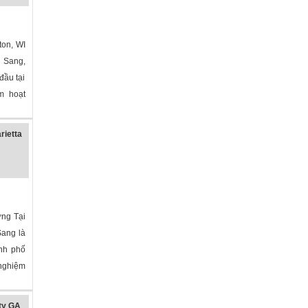
ton, WI
 Sang,
đầu tại
m hoạt
ietta
ởng Tại
Sang là
ành phố
 nghiệm
ty GA