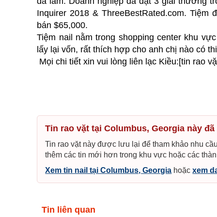
đã làm. Doanh nghiệp đã đạt 3 giải thưởng t
Inquirer 2018 & ThreeBestRated.com. Tiệm 
bán $65,000.
Tiệm nail nằm trong shopping center khu vự
lấy lại vốn, rất thích hợp cho anh chị nào có th
Mọi chi tiết xin vui lòng liên lạc Kiều:[tin rao
Tin rao vặt tại Columbus, Georgia này đã
Tin rao vặt này được lưu lại để tham khảo nhu cầu
thêm các tin mới hơn trong khu vực hoặc các thàn
Xem tin nail tại Columbus, Georgia
hoặc
xem da
Tin liên quan