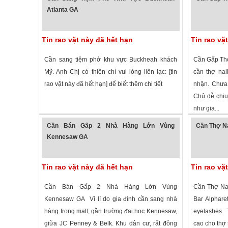
Atlanta GA
Tin rao vặt này đã hết hạn
Tin rao vặ
Cần sang tiệm phở khu vực Buckheah khách
Cần Gấp Thợ
Mỹ. Anh Chị có thiện chí vui lòng liên lạc: [tin
cần thợ nai
rao vặt này đã hết hạn] để biết thêm chi tiết
nhận. Chưa 
Chủ dễ chịu,
như gia...
2,438 lượt xem
·
Atlanta
,
Georgia
»
2,516 lượt
Cần Bán Gấp 2 Nhà Hàng Lớn Vùng
Cần Thợ Na
Kennesaw GA
Tin rao vặt này đã hết hạn
Tin rao vặ
Cần Bán Gấp 2 Nhà Hàng Lớn Vùng
Cần Thợ Nai
Kennesaw GA Vì lí do gia đình cần sang nhà
Bar Alphare
hàng trong mall, gần trường đại học Kennesaw,
eyelashes. 
giữa JC Penney & Belk. Khu dân cư, rất đông
cao cho thợ 