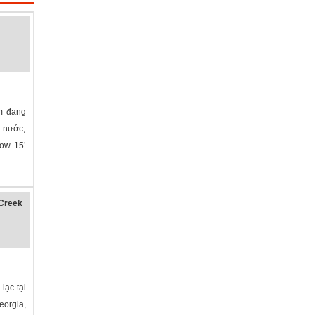
m đang
n nước,
row 15’
Creek
lạc tại
orgia,