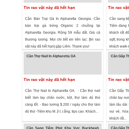
Tin rao vặt này đã hết hạn
Tin rao vặ
Cần Bán Trại Gà In Alpharetta Georgia. Cần
Cần sang ti
bán trại gà trứng Organic 2 chuồng tại
Tiệm đang 
Alpharetta Georgia. Rộng 59 mẫu đất. Giá cả
khách rất đ
thương lượng. Mọi chi tiết xin liên lạc: [tin rao
sqft, trong 
vặt này đã hết hạn] gặp Liêm. Thank you!
khách walk-i
3,194 lượt xem
·
Alpharetta
,
Georgia
»
3,195 lượt
Cần Thợ Nail In Alpharetta GA
Cần Gấp Th
Tin rao vặt này đã hết hạn
Tin rao vặ
Cần Thợ Nail In Alpharetta GA. - Cần thợ nail
Cần Gấp Thợ
biết làm tay chân nước, bột, thợ làm đủ thứ
chân tay nướ
càng tốt. - Bao lương $ 200 / ngày cho thợ làm
làm lâu dài
đủ thứ -Tiệm khu M..ỹ t..r.ắng, tips cao. Khách...
vui vẻ, hòa
khách rất...
2,677 lượt xem
·
Alpharetta
,
Georgia
»
2,219 lượt
Cần Sang Tiệm Phở Khu Vực Buckheah
Cần Gấp Th