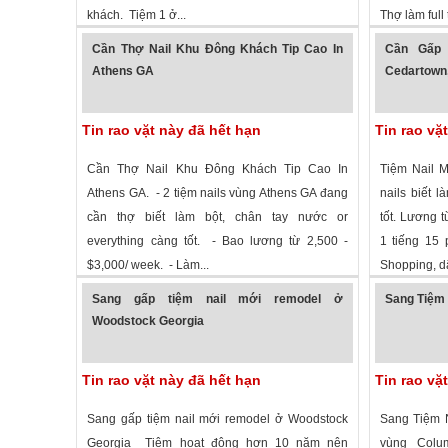
khách. Tiệm 1 ở...
Thợ làm full 
1,980 lượt xem
·
Kennesaw
,
Georgia
»
2,342 lượt
Cần Thợ Nail Khu Đông Khách Tip Cao In
Cần Gấp 
Athens GA
Cedartown
Tin rao vặt này đã hết hạn
Tin rao vặ
Cần Thợ Nail Khu Đông Khách Tip Cao In
Tiệm Nail M
Athens GA. - 2 tiệm nails vùng Athens GA đang
nails biết 
cần thợ biết làm bột, chân tay nước or
tốt. Lương t
everything càng tốt. - Bao lương từ 2,500 -
1 tiếng 15 
$3,000/ week. - Làm...
Shopping, dâ
2,490 lượt xem
·
Athens
,
Georgia
»
1,723 lượt
Sang gấp tiệm nail mới remodel ở
Sang Tiệm 
Woodstock Georgia
Tin rao vặt này đã hết hạn
Tin rao vặ
Sang gấp tiệm nail mới remodel ở Woodstock
Sang Tiệm N
Georgia Tiệm hoạt động hơn 10 năm nên
vùng Colu