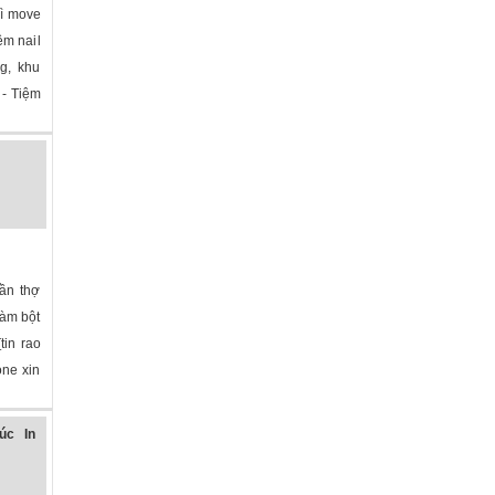
Vì move
ệm nail
g, khu
 - Tiệm
ần thợ
làm bột
tin rao
one xin
úc In