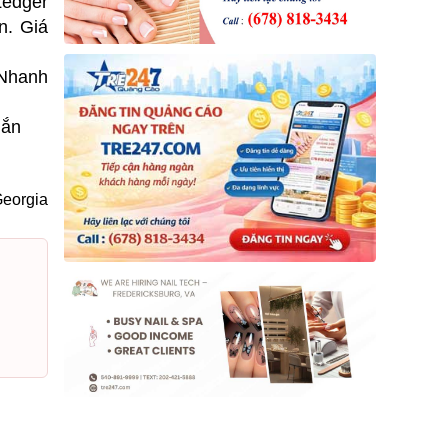
Ledger
n. Giá
 Nhanh
hắn
eorgia