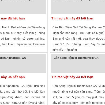
t này đã hết hạn
Tin rao vặt này đã hết hạn
 Nail In Buford Georgia Tiệm đang
Cần Bán Tiệm Nail Tại Vùng Garden Ci
ls n-am n-ữ, thợ biết làm gì cũng
Tiệm cần bán rộng 1400 Sqft, có 6 ghế,
có kinh nghiệm sẽ được training.
Bàn ghế còn rất mới, vừa thay được 
 thân thiện. Tiệm vui vẻ, thoải mái
Rent $ 1,150 / tháng. Tiệm đầy đủ má
máy sấy. Tiệm nằm...
 xem
·
Buford
,
Georgia
»
2,348 lượt xem
·
Garden City
,
Georgia
»
il In Alpharetta, GA
Cần Sang Tiệm In Thomasville GA
t này đã hết hạn
Tin rao vặt này đã hết hạn
l In Alpharetta, GA Tiệm Lush Nail
Cần Sang Tiệm In Thomasville GA. Vì k
tta đang cần thợ bột, thợ biết làm
người trông coi nên cần sang. Tiệm r
Tiệm đông khách, nên income rất
sqft, có 5 bàn, 5 ghế, có máy giặt, máy
từ $900 - $1500/ tuần tùy khả năng.
đầy đủ nails supply. Tiệm mới remodel, 