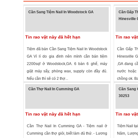
Cần Sang Tiệm Nail In Woodstock GA
Cần Gấp Th
Hinesville
Tin rao vặt này đã hết hạn
Tin rao vặ
Tiệm đã bán Cần Sang Tiệm Nail In Woodstock
Cần Gấp Th
GA Vì lí do gia đình nên mình cần bán tiệm
Hinesville 
2200sqf ở Woodstock,GA. 6 bàn 6 ghế, máy
,GA đang cầ
giặt máy sấy, phòng wax, supply còn đầy đủ.
nước hoặc 
Nếu cần thì sẽ có 2 thợ...
chồng ok. Ba
2,049 lượt xem
·
Woodstock
,
Georgia
»
2,554 lượt
Cần Thợ Nail In Cumming GA
Cần Sang 
30253
Tin rao vặt này đã hết hạn
Tin rao vặ
Cần Thợ Nail In Cumming GA - Tiệm nail ở
Tiệm Nail t
Cumming cần thợ giỏi, biết làm đủ thứ. - Lương
Năm, Lượng