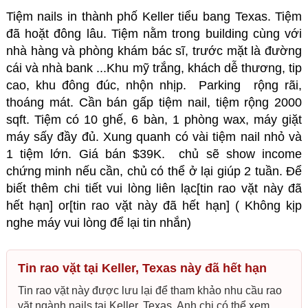
Tiệm nails in thành phố Keller tiểu bang Texas. Tiệm
đã hoặt đông lâu. Tiệm nằm trong building cùng với
nhà hàng và phòng khám bác sĩ, trước mặt là đường
cái và nhà bank ...Khu mỹ trắng, khách dễ thương, tip
cao, khu đông đúc, nhộn nhịp. Parking rộng rãi,
thoáng mát.
Cần bán gấp tiệm nail
, tiệm rộng 2000
sqft. Tiệm có 10 ghế, 6 bàn, 1 phòng wax, máy giặt
máy sấy đầy đủ. Xung quanh có vài tiệm nail nhỏ và
1 tiệm lớn. Giá bán $39K. chủ sẽ show income
chứng minh nếu cần, chủ có thể ở lại giúp 2 tuần. Để
biết thêm chi tiết vui lòng liên lạc[tin rao vặt này đã
hết hạn] or[tin rao vặt này đã hết hạn] ( Không kịp
nghe máy vui lòng để lại tin nhắn)
Tin rao vặt tại Keller, Texas này đã hết hạn
Tin rao vặt này được lưu lại để tham khảo nhu cầu rao
vặt ngành nails tại Keller, Texas. Anh chị có thể xem