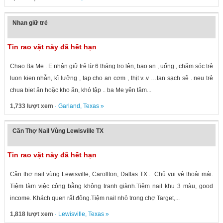
Nhan giữ trẻ
Tin rao vặt này đã hết hạn
Chao Ba Me . E nhận giữ trẻ từ 6 tháng tro lên, bao an , uống , chăm sóc trẻ
luon kien nhẫn, kĩ lưỡng , tap cho an cơm , thịt v..v …tan sạch sẽ . neu trẻ
chua biet ăn hoặc kho ăn, khó tập .. ba Me yên tâm...
1,733 lượt xem
·
Garland
,
Texas
»
Cần Thợ Nail Vùng Lewisville TX
Tin rao vặt này đã hết hạn
Cần thợ nail vùng Lewisville, Carollton, Dallas TX . Chủ vui vẻ thoải mái.
Tiệm làm việc công bằng không tranh giành.Tiệm nail khu 3 màu, good
income. Khách quen rất đông.Tiệm nail nhỏ trong chợ Target,...
1,818 lượt xem
·
Lewisville
,
Texas
»