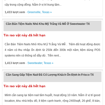
cậy trong cộng đồng. Nằm ở vị trí trung tâm...
1,433 lượt xem
·
Greenville
,
Texas
»
Cần Bán Tiệm Nails Nhỏ Khu Mỹ Trắng Và Mễ Ở Sweetwater TX
Tin rao vặt này đã hết hạn
Cần Bán Tiệm Nails Nhỏ Khu M.ỹ Tr.ắng Và Mễ . Tiệm đã hoạt động được
4 năm có thu nhập ổn định từ 250k đến 300k một năm, tiệm dùng POS
systems nên có thông số đầy đủ . Tiền rent...
1,413 lượt xem
·
Sweetwater
,
Texas
»
Cần Sang Gấp Tiệm Nail Đã Có Lượng Khách Ổn Định In Frisco TX
Tin rao vặt này đã hết hạn
Mình cần sang lại tiệm nail tâm huyết, hoạt động 10 năm. Nằm ở vị trí good
location, khu nhà triệu đô, ít tiệm cạnh tranh, rộng 2400sqft, 26 ghế, 8 bàn,