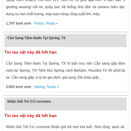
Sang Tiệm Doanh Thu trên 1tr1 Tiệm có 32 ghế spa mới, 8 bàn nail, 3
giường waxing/ nối mi, quầy bar, hệ thống tính tiền và camera hiện đại,
dụng cụ nail chất lượng, máy wax nóng công suất lớn, máy...
1,797 lượt xem
·
Frisco
,
Texas
»
Cần Sang Tiệm Nails Tại Spring, TX
Tin rao vặt này đã hết hạn
Cần Sang Tiệm Nails Tại Spring, TX Vì bận học nên Cần sang gấp tiệm
nails tại Spring, TX! Tiệm khu Spring cách Bellaire, Houston TX 45 phút lái
xe. Cần sang gấp, vì lý do gia đình, giá sang 25k (máy giặt,...
2,692 lượt xem
·
Spring
,
Texas
»
Nhận Giữ Trẻ Có Licennse
Tin rao vặt này đã hết hạn
Nhận Giữ Trẻ Có Licennse Nhận giữ trẻ mọi lứa tuổi, Nhà rộng, sạch sẽ,