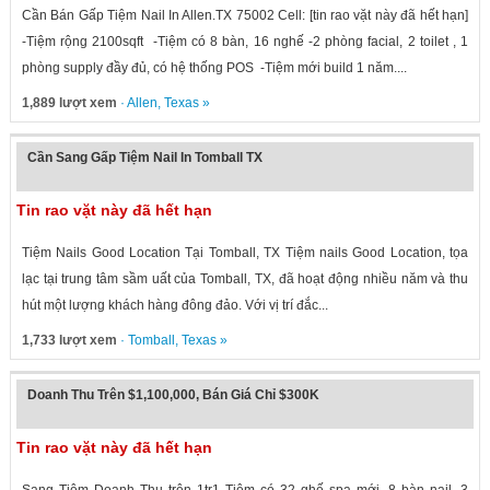
Cần Bán Gấp Tiệm Nail In Allen.TX 75002 Cell: [tin rao vặt này đã hết hạn]
-Tiệm rộng 2100sqft -Tiệm có 8 bàn, 16 nghế -2 phòng facial, 2 toilet , 1
phòng supply đầy đủ, có hệ thống POS -Tiệm mới build 1 năm....
1,889 lượt xem
·
Allen
,
Texas
»
Cần Sang Gấp Tiệm Nail In Tomball TX
Tin rao vặt này đã hết hạn
Tiệm Nails Good Location Tại Tomball, TX Tiệm nails Good Location, tọa
lạc tại trung tâm sầm uất của Tomball, TX, đã hoạt động nhiều năm và thu
hút một lượng khách hàng đông đảo. Với vị trí đắc...
1,733 lượt xem
·
Tomball
,
Texas
»
Doanh Thu Trên $1,100,000, Bán Giá Chỉ $300K
Tin rao vặt này đã hết hạn