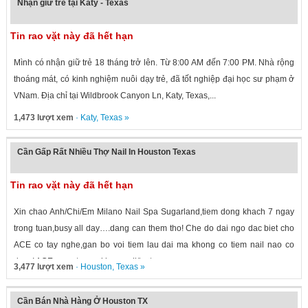
Nhận giữ trẻ tại Katy - Texas
Tin rao vặt này đã hết hạn
Mình có nhận giữ trẻ 18 tháng trở lên. Từ 8:00 AM đến 7:00 PM. Nhà rộng
thoáng mát, có kinh nghiệm nuôi dạy trẻ, đã tốt nghiệp đại học sư phạm ở
VNam. Địa chỉ tại Wildbrook Canyon Ln, Katy, Texas,...
1,473 lượt xem
·
Katy
,
Texas
»
Cần Gấp Rất Nhiều Thợ Nail In Houston Texas
Tin rao vặt này đã hết hạn
Xin chao Anh/Chi/Em Milano Nail Spa Sugarland,tiem dong khach 7 ngay
trong tuan,busy all day….dang can them tho! Che do dai ngo dac biet cho
ACE co tay nghe,gan bo voi tiem lau dai ma khong co tiem nail nao co
duoc! ACE quan tam vui long call/text...
3,477 lượt xem
·
Houston
,
Texas
»
Cần Bán Nhà Hàng Ở Houston TX