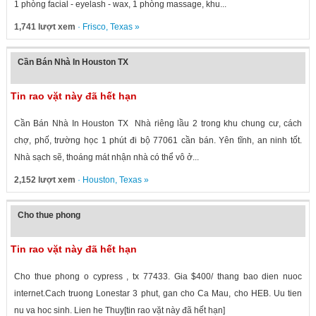
1 phòng facial - eyelash - wax, 1 phòng massage, khu...
1,741 lượt xem
·
Frisco
,
Texas
»
Cần Bán Nhà In Houston TX
Tin rao vặt này đã hết hạn
Cần Bán Nhà In Houston TX Nhà riêng lầu 2 trong khu chung cư, cách
chợ, phố, trường học 1 phút đi bộ 77061 cần bán. Yên tĩnh, an ninh tốt.
Nhà sạch sẽ, thoáng mát nhận nhà có thể vô ở...
2,152 lượt xem
·
Houston
,
Texas
»
Cho thue phong
Tin rao vặt này đã hết hạn
Cho thue phong o cypress , tx 77433. Gia $400/ thang bao dien nuoc
internet.Cach truong Lonestar 3 phut, gan cho Ca Mau, cho HEB. Uu tien
nu va hoc sinh. Lien he Thuy[tin rao vặt này đã hết hạn]