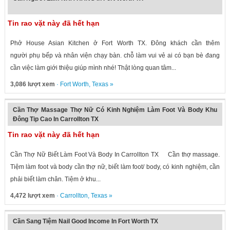
Tin rao vặt này đã hết hạn
Phở House Asian Kitchen ở Fort Worth TX. Đông khách cần thêm
người phụ bếp và nhân viện chạy bàn. chỗ làm vui vẻ ai có bạn bè đang
cần việc làm giới thiệu giúp mình nhé! Thật lòng quan tâm...
3,086 lượt xem
·
Fort Worth
,
Texas
»
Cần Thợ Massage Thợ Nữ Có Kinh Nghiệm Làm Foot Và Body Khu
Đông Tip Cao In Carrollton TX
Tin rao vặt này đã hết hạn
Cần Thợ Nữ Biết Làm Foot Và Body In Carrollton TX Cần thợ massage.
Tiệm làm foot và body cần thợ nữ, biết làm foot/ body, có kinh nghiệm, cần
phải biết làm chân. Tiệm ở khu...
4,472 lượt xem
·
Carrollton
,
Texas
»
Cần Sang Tiệm Nail Good Income In Fort Worth TX