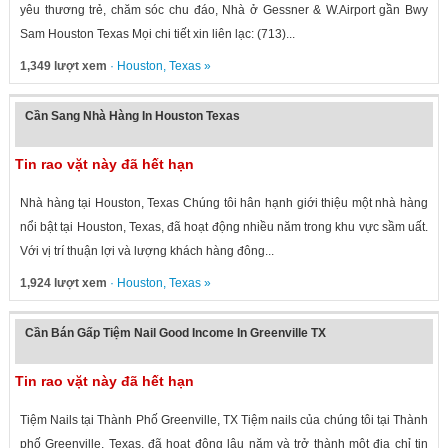
yêu thương trẻ, chăm sóc chu đáo, Nhà ở Gessner & W.Airport gần Bwy
Sam Houston Texas Mọi chi tiết xin liên lạc: (713)...
1,349 lượt xem
·
Houston
,
Texas
»
Cần Sang Nhà Hàng In Houston Texas
Tin rao vặt này đã hết hạn
Nhà hàng tại Houston, Texas Chúng tôi hân hạnh giới thiệu một nhà hàng
nổi bật tại Houston, Texas, đã hoạt động nhiều năm trong khu vực sầm uất.
Với vị trí thuận lợi và lượng khách hàng đông...
1,924 lượt xem
·
Houston
,
Texas
»
Cần Bán Gấp Tiệm Nail Good Income In Greenville TX
Tin rao vặt này đã hết hạn
Tiệm Nails tại Thành Phố Greenville, TX Tiệm nails của chúng tôi tại Thành
phố Greenville, Texas, đã hoạt động lâu năm và trở thành một địa chỉ tin