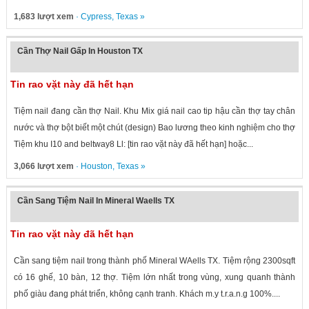
1,683 lượt xem
·
Cypress
,
Texas
»
Cần Thợ Nail Gấp In Houston TX
Tin rao vặt này đã hết hạn
Tiệm nail đang cần thợ Nail. Khu Mix giá nail cao tip hậu cần thợ tay chân
nước và thợ bột biết một chút (design) Bao lương theo kinh nghiệm cho thợ
Tiệm khu I10 and beltway8 Ll: [tin rao vặt này đã hết hạn] hoặc...
3,066 lượt xem
·
Houston
,
Texas
»
Cần Sang Tiệm Nail In Mineral Waells TX
Tin rao vặt này đã hết hạn
Cần sang tiệm nail trong thành phố Mineral WAells TX. Tiệm rộng 2300sqft
có 16 ghế, 10 bàn, 12 thợ. Tiệm lớn nhất trong vùng, xung quanh thành
phố giàu đang phát triển, không cạnh tranh. Khách m.y t.r.a.n.g 100%....