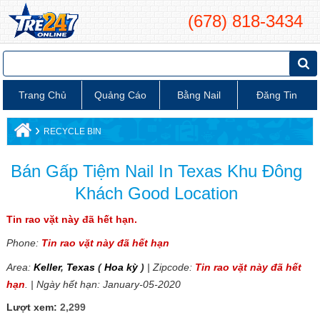
(678) 818-3434
Trang Chủ
Quảng Cáo
Bằng Nail
Đăng Tin
›
RECYCLE BIN
Bán Gấp Tiệm Nail In Texas Khu Đông
Khách Good Location
Tin rao vặt này đã hết hạn.
Phone:
Tin rao vặt này đã hết hạn
Area:
Keller
,
Texas
(
Hoa kỳ
)
| Zipcode:
Tin rao vặt này đã hết
hạn
. | Ngày hết hạn: January-05-2020
Lượt xem:
2,299