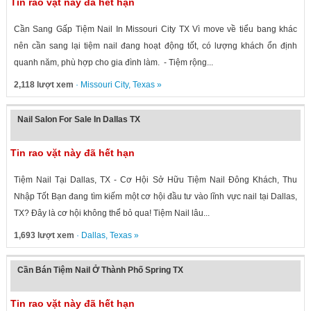
Tin rao vặt này đã hết hạn
Cần Sang Gấp Tiệm Nail In Missouri City TX Vì move về tiểu bang khác
nên cần sang lại tiệm nail đang hoạt động tốt, có lượng khách ổn định
quanh năm, phù hợp cho gia đình làm. - Tiệm rộng...
2,118 lượt xem
·
Missouri City
,
Texas
»
Nail Salon For Sale In Dallas TX
Tin rao vặt này đã hết hạn
Tiệm Nail Tại Dallas, TX - Cơ Hội Sở Hữu Tiệm Nail Đông Khách, Thu
Nhập Tốt Bạn đang tìm kiếm một cơ hội đầu tư vào lĩnh vực nail tại Dallas,
TX? Đây là cơ hội không thể bỏ qua! Tiệm Nail lâu...
1,693 lượt xem
·
Dallas
,
Texas
»
Cần Bán Tiệm Nail Ở Thành Phố Spring TX
Tin rao vặt này đã hết hạn