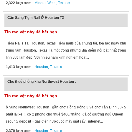
2,322 lượt xem
·
Mineral Wells
,
Texas
»
Cần Sang Tiệm Nail Ở Houston TX
Tin rao vặt này đã hết hạn
Tiệm Nails Tại Houston, Texas Tiệm nails của chúng tôi, tọa lạc ngay khu
trung tâm Houston, Texas, là một trong những địa điểm nổi bật nhất trong
lĩnh vực làm đẹp. Với nhiều năm kinh nghiệm hoạt...
1,413 lượt xem
·
Houston
,
Texas
»
Cho thuê phòng khu Northwest Houston .
Tin rao vặt này đã hết hạn
ở vùng Northwest Houston , gần chợ Hồng Kông 3 và chợ Tân Định , 3- 5
phút lái xe ! , có 2 phòng cho thuê $400/ tháng, đã có giường ngủ Queen +
security deposit + gas điện nước , có máy giặt sấy , internet...
2,370 lượt xem
·
Houston
,
Texas
»