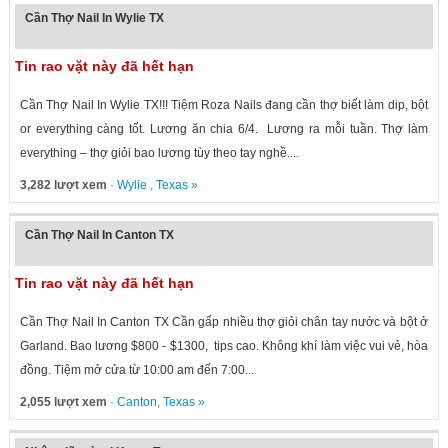
Cần Thợ Nail In Wylie TX
Tin rao vặt này đã hết hạn
Cần Thợ Nail In Wylie TX!!! Tiệm Roza Nails đang cần thợ biết làm dip, bột
or everything càng tốt. Lương ăn chia 6/4. Lương ra mỗi tuần. Thợ làm
everything – thợ giỏi bao lương tùy theo tay nghề....
3,282 lượt xem
·
Wylie
,
Texas
»
Cần Thợ Nail In Canton TX
Tin rao vặt này đã hết hạn
Cần Thợ Nail In Canton TX Cần gấp nhiều thợ giỏi chân tay nước và bột ở
Garland. Bao lương $800 - $1300, tips cao. Không khí làm việc vui vẻ, hòa
đồng. Tiệm mở cửa từ 10:00 am đến 7:00...
2,055 lượt xem
·
Canton
,
Texas
»