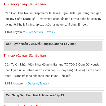
Tin rao vặt này đã hết hạn
Cần Gấp Thợ Nail in Stepphenville Texas Tiệm Bella Spa đang cần gấp
thợ Tay Chân Nước, Bột , Everything càng tốt. Bao lương hoặc ăn chia tùy
tay nghề. Khu Mỹ trắng, tip cao , cách alington 1:45 phút. Em có...
1,828 lượt xem
·
Stephenville
,
Texas
»
Cần Tuyển Nhân Viên Nhà Hàng In Garland TX 75042
Tin rao vặt này đã hết hạn
Cần Tuyển Nhân Viên Nhà Hàng In Garland TX 75042 Cơm Gà Houston
cần tuyển nhiều nhân viên : - Phụ bếp - Chạy bàn( full time). Làm nhanh
nhẹn. Lương trả theo giờ, theo thỏa thuận Tiệm mở...
2,813 lượt xem
·
Garland
,
Texas
»
Cần Sang Gấp Tiệm Nail In Missouri City TX