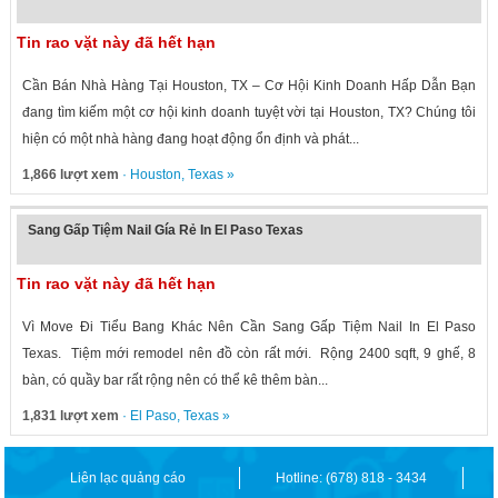
Tin rao vặt này đã hết hạn
Cần Bán Nhà Hàng Tại Houston, TX – Cơ Hội Kinh Doanh Hấp Dẫn Bạn
đang tìm kiếm một cơ hội kinh doanh tuyệt vời tại Houston, TX? Chúng tôi
hiện có một nhà hàng đang hoạt động ổn định và phát...
1,866 lượt xem
·
Houston
,
Texas
»
Sang Gấp Tiệm Nail Gía Rẻ In El Paso Texas
Tin rao vặt này đã hết hạn
Vì Move Đi Tiểu Bang Khác Nên Cần Sang Gấp Tiệm Nail In El Paso
Texas. Tiệm mới remodel nên đồ còn rất mới. Rộng 2400 sqft, 9 ghế, 8
bàn, có quầy bar rất rộng nên có thể kê thêm bàn...
1,831 lượt xem
·
El Paso
,
Texas
»
Liên lạc quảng cáo
Hotline: (678) 818 - 3434