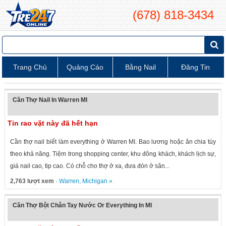
(678) 818-3434
Trang Chủ
Quảng Cáo
Bằng Nail
Đăng Tin
Cần Thợ Nail In Warren MI
Tin rao vặt này đã hết hạn
Cần thợ nail biết làm everything ở Warren MI. Bao lương hoặc ăn chia tùy
theo khả năng. Tiệm trong shopping center, khu đông khách, khách lịch sự,
giá nail cao, tip cao. Có chỗ cho thợ ở xa, đưa đón ở sân...
2,763 lượt xem
·
Warren
,
Michigan
»
Cần Thợ Bột Chân Tay Nước Or Everything In MI