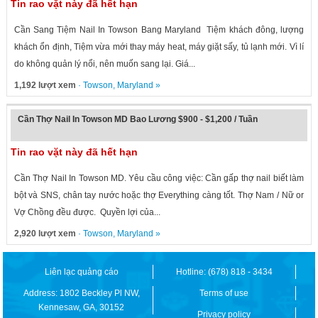
Tin rao vặt này đã hết hạn
Cần Sang Tiệm Nail In Towson Bang Maryland Tiệm khách đông, lượng
khách ổn định, Tiệm vừa mới thay máy heat, máy giặt sấy, tủ lạnh mới. Vì lí
do không quản lý nổi, nên muốn sang lại. Giá...
1,192 lượt xem
·
Towson
,
Maryland
»
Cần Thợ Nail In Towson MD Bao Lương $900 - $1,200 / Tuần
Tin rao vặt này đã hết hạn
Cần Thợ Nail In Towson MD. Yêu cầu công việc: Cần gấp thợ nail biết làm
bột và SNS, chân tay nước hoặc thợ Everything càng tốt. Thợ Nam / Nữ or
Vợ Chồng đều được. Quyền lợi của...
2,920 lượt xem
·
Towson
,
Maryland
»
Liên lạc quảng cáo
Hotline: (678) 818 - 3434
Address: 1802 Beckley Pl NW,
Terms of use
Kennesaw, GA, 30152
Privacy policy