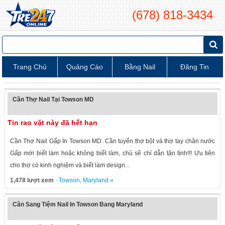
(678) 818-3434
Trang Chủ
Quảng Cáo
Bằng Nail
Đăng Tin
Cần Thợ Nail Tại Towson MD
Tin rao vặt này đã hết hạn
Cần Thợ Nail Gấp In Towson MD. Cần tuyển thợ bột và thợ tay chân nước
Gấp mới biết làm hoặc không biết làm, chủ sẽ chỉ dẫn tận tình!!! Ưu tiên
cho thợ có kinh nghiệm và biết làm design...
1,478 lượt xem
·
Towson
,
Maryland
»
Cần Sang Tiệm Nail In Towson Bang Maryland