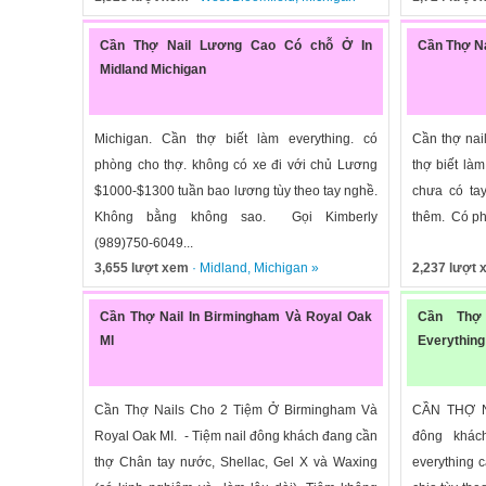
Cần Thợ Nail Lương Cao Có chỗ Ở In
Cần Thợ Na
Midland Michigan
Michigan. Cần thợ biết làm everything. có
Cần thợ nai
phòng cho thợ. không có xe đi với chủ Lương
thợ biết là
$1000-$1300 tuần bao lương tùy theo tay nghề.
chưa có ta
Không bằng không sao. Gọi Kimberly
thêm. Có phò
(989)750-6049...
3,655 lượt xem
·
Midland
,
Michigan
»
2,237 lượt
Cần Thợ Nail In Birmingham Và Royal Oak
Cần Thợ 
MI
Everything
Cần Thợ Nails Cho 2 Tiệm Ở Birmingham Và
CẦN THỢ N
Royal Oak MI. - Tiệm nail đông khách đang cần
đông khác
thợ Chân tay nước, Shellac, Gel X và Waxing
everything 