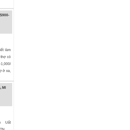
 $900-
iết làm
, thợ có
-1,000/
ợ ở xa,
, MI
m Uất
à CTN