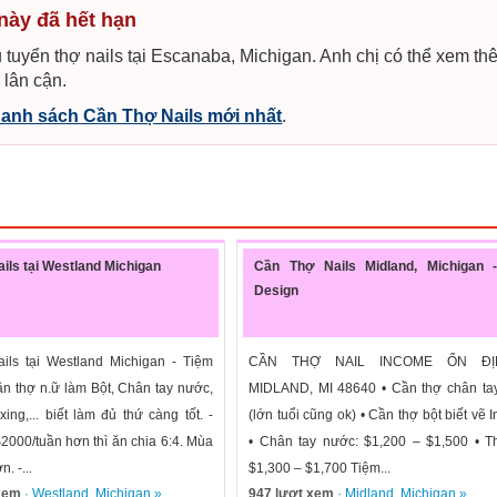
 này đã hết hạn
 tuyển thợ nails tại Escanaba, Michigan. Anh chị có thể xem th
 lân cận.
anh sách Cần Thợ Nails mới nhất
.
ils tại Westland Michigan
Cần Thợ Nails Midland, Michigan -
Design
ls tại Westland Michigan - Tiệm
CẦN THỢ NAIL INCOME ỔN Đ
ần thợ n.ữ làm Bột, Chân tay nước,
MIDLAND, MI 48640 • Cần thợ chân ta
ing,... biết làm đủ thứ càng tốt. -
(lớn tuổi cũng ok) • Cần thợ bột biết vẽ 
2000/tuần hơn thì ăn chia 6:4. Mùa
• Chân tay nước: $1,200 – $1,500 • T
. -...
$1,300 – $1,700 Tiệm...
 xem
·
Westland
,
Michigan
»
947 lượt xem
·
Midland
,
Michigan
»