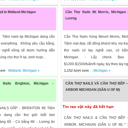
il In Midland Michigan
Cần Thợ Nails Mt Morris, Michigan 
Lương
l Tiệm nails tại Michigan đang cần
Cần Thợ Nails Vùng Mount Morris, Mic
m everything. Không yêu cầu bằng,
Tiệm nail đẹp, rất đông khách khu my tr
y nghề vững sẽ được hướng dẫn
thợ nails có tay nghề cao, có bằn
ng cho thợ ở lại, sinh hoạt...
Michigan. - Lấy check. Bao 
$1200-$1500/tuần/6 ngày, tùy theo tay ngh
 xem
·
Midland
,
Michigan
»
1,152 lượt xem
· ,
Michigan
»
Nails Brighton, Michigan -
CẦN THỢ NAILS VÀ CẦN THỢ BẾP 
ARBOR MICHIGAN (GẦN U OF M)
Tin rao vặt này đã hết hạn
AILS GẤP - BRIGHTON MI Tiệm
h đang cần thợ giỏi biết làm
CẦN THỢ NAILS & CẦN THỢ BẾP 
càng tốt. - Có bằng MI. - Lương ăn
ARBOR, MICHIGAN (GẦN U OF M) * 