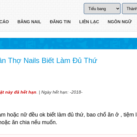
CÁO
BẰNG NAIL
ĐĂNG TIN
LIÊN LẠC
NGÔN NGỮ
ần Thợ Nails Biết Làm Đủ Thứ
vặt này đã hết hạn
. | Ngày hết hạn: -2018-
am hoặc nữ đều ok biết làm đủ thứ, bao chổ ăn ở , tiệm 
 hoặc ăn chia nếu muốn.