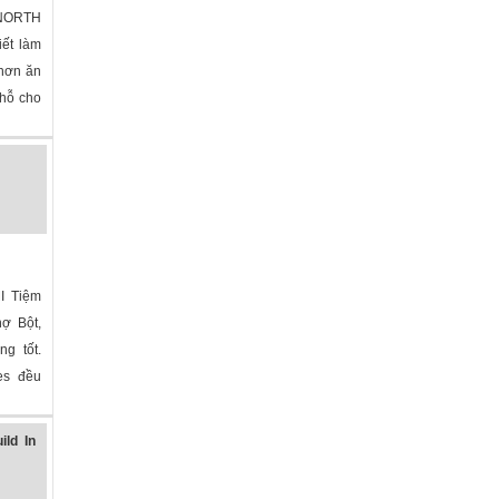
ORTH
iết làm
 hơn ăn
chỗ cho
I Tiệm
hợ Bột,
ng tốt.
mes đều
ld In