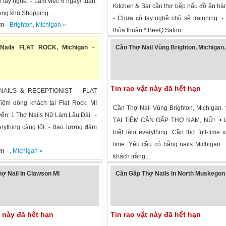
o tay nghề. - Làm việc 6 ngày/ tuần.
Kitchen & Bar cần thợ bếp nấu đồ ăn hà
ong khu Shopping...
- Chưa có tay nghề chủ sẽ trainning. 
em
·
Brighton
,
Michigan
»
thỏa thuận * BeeQ Salon...
1,107 lượt xem
·
Ann Arbor
,
Michigan
»
Nails FLAT ROCK, Michigan -
Cần Thợ Nail Vùng Brighton, Michigan.
Tin rao vặt này đã hết hạn
AILS & RECEPTIONIST – FLAT
ệm đông khách tại Flat Rock, MI
Cần Thợ Nail Vùng Brighton, Michigan.
yển: 1 Thợ Nails Nữ Làm Lâu Dài: -
TẠI TIỆM CẦN GẤP THỢ NAM, NỮ! • Ư
erything càng tốt. - Bao lương đảm
biết làm everything. Cần thợ full-time v
time .Yêu cầu có bằng nails Michigan.
em
· ,
Michigan
»
khách trắng...
1,104 lượt xem
·
Brighton
,
Michigan
»
ợ Nail In Clawson MI
Cần Gấp Thợ Nails In North Muskegon
t này đã hết hạn
Tin rao vặt này đã hết hạn