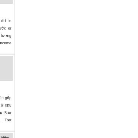
ild In
ước or
 lương
income
Cần gấp
 ở khu
ậu. Bao
g. Thợ
»
h Năm