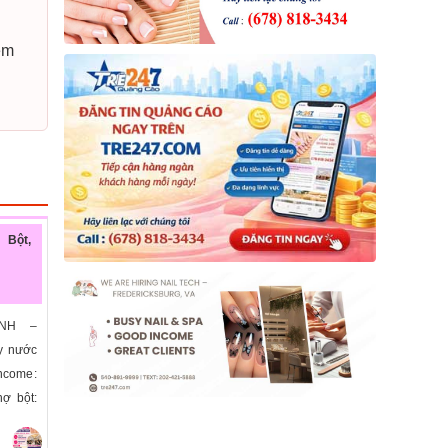
êm
 Bột,
ỊNH –
y nước
Income:
hợ bột: