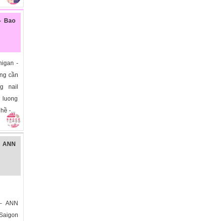
- Bao
higan -
ang cần
g nail
luong
ề -...
– ANN
– ANN
Saigon