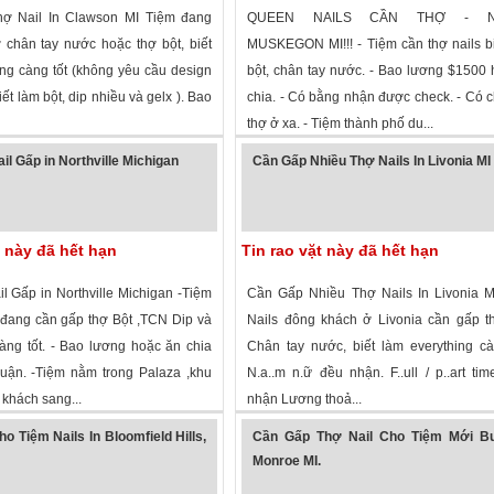
ợ Nail In Clawson MI Tiệm đang
QUEEN NAILS CẦN THỢ - N
 chân tay nước hoặc thợ bột, biết
MUSKEGON MI!!! - Tiệm cần thợ nails b
ing càng tốt (không yêu cầu design
bột, chân tay nước. - Bao lương $1500
iết làm bột, dip nhiều và gelx ). Bao
chia. - Có bằng nhận được check. - Có 
thợ ở xa. - Tiệm thành phố du...
 xem
· ,
Michigan
»
1,009 lượt xem
· ,
Michigan
»
il Gấp in Northville Michigan
Cần Gấp Nhiều Thợ Nails In Livonia MI
t này đã hết hạn
Tin rao vặt này đã hết hạn
l Gấp in Northville Michigan -Tiệm
Cần Gấp Nhiều Thợ Nails In Livonia M
 đang cần gấp thợ Bột ,TCN Dip và
Nails đông khách ở Livonia cần gấp t
càng tốt. - Bao lương hoặc ăn chia
Chân tay nước, biết làm everything cà
huận. -Tiệm nằm trong Palaza ,khu
N.a..m n.ữ đều nhận. F..ull / p..art ti
khách sang...
nhận Lương thoả...
 xem
·
Northville
,
Michigan
»
2,329 lượt xem
·
Livonia
,
Michigan
»
o Tiệm Nails In Bloomfield Hills,
Cần Gấp Thợ Nail Cho Tiệm Mới Bui
Monroe MI.