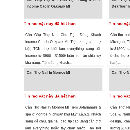
Income Cao In Oakpark MI
Dearborn 
Tin rao vặt này đã hết hạn
Tin rao vặ
Cần Gấp Thợ Nail Cho Tiệm Đông Khách
Cần thợ nai
Income Cao In Oakpark MI Tiệm đang cần thợ
Michigan. T
bột, TCN, thợ biết làm everything càng tốt.
từ $1500/ tu
Income từ $900 - $1500/ tuần trên ăn chia tuỳ
ở cho thợ ở 
khả năng. Tiệm đông khách...
hạn]....
2,035 lượt xem
·
Oak Park
,
Michigan
»
2,018 lượt
Cần Thợ Nail In Monroe MI
Cần Thợ
Tin rao vặt này đã hết hạn
Tin rao vặ
Cần Thợ Nail In Monroe MI Tiệm Solarianails &
Cần Thợ 
spa ở Monroe Michigan khu M.ỹ t.r.ắ.n.g. Khách
Spa & Nails đ
sang dễ chịu, giá nail cao, tip cao đang cần thợ
design, châ
làm everything hoặc tay chân nước. Thợ bột
lương $1400