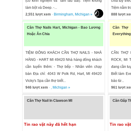
(có kinh nghiệm và làm lâu dài). Tiệm không
chia tùy the
làm bột và Deep. -...
Tiệm nằm tr
2,551 lượt xem
·
Birmingham
,
Michigan
»
888 lượt x
Cần Thợ Nails Hart, Michigan - Bao Lương
Cần Thợ 
Hoặc Ăn Chia
Everything
TIỆM ĐÔNG KHÁCH CẦN THỢ NAILS - NHÀ
CẦN THỢ N
HÀNG - HART MI 49420 Nhà hàng đông khách
ROCK, MI Ti
cần tuyển thêm: - Thợ bếp - Nhân viên chạy
đang cần tu
bàn Địa chỉ: 4043 W Polk Rd, Hart, MI 49420
Biết làm Ev
Vicky's Spa cần thợ biết...
bảo từ...
946 lượt xem
· ,
Michigan
»
961 lượt x
Cần Thợ Nail In Clawson MI
Cần Gấp Th
Tin rao vặt này đã hết hạn
Tin rao vặ