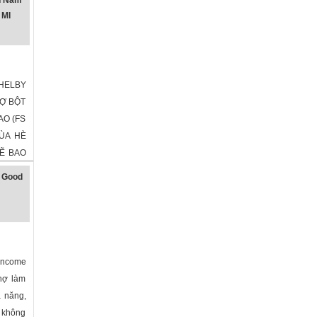
 MI
HELBY
HỢ BỘT
AO (FS
MÙA HÈ
SẼ BAO
igan
»
 Good
Income
thợ làm
ả năng,
 không