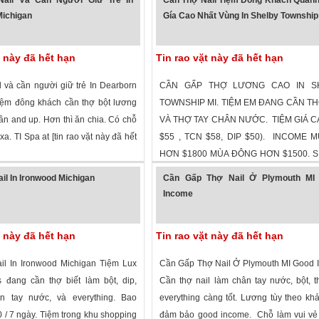
Michigan
Gía Cao Nhất Vùng In Shelby Township
t này đã hết hạn
Tin rao vặt này đã hết hạn
l và cần người giữ trẻ In Dearborn
CẦN GẤP THỢ LƯƠNG CAO IN S
iệm đông khách cần thợ bột lương
TOWNSHIP MI. TIỆM EM ĐANG CẦN T
ần and up. Hơn thì ăn chia. Có chỗ
VÀ THỢ TAY CHÂN NƯỚC. TIỆM GIÁ C
xa. TI Spa at [tin rao vặt này đã hết
$55 , TCN $58, DIP $50). INCOME 
HƠN $1800 MÙA ĐÔNG HƠN $1500. 
 xem
·
Dearborn
,
Michigan
»
1,977 lượt xem
·
Shelby Township
,
Mich
LƯƠNG...
 Nail In Ironwood Michigan
Cần Gấp Thợ Nail Ở Plymouth MI
Income
t này đã hết hạn
Tin rao vặt này đã hết hạn
Nail In Ironwood Michigan Tiệm Lux
Cần Gấp Thợ Nail Ở Plymouth MI Good 
ang cần thợ biết làm bột, dip,
Cần thợ nail làm chân tay nước, bột, 
n tay nước, và everything. Bao
everything càng tốt. Lương tùy theo kh
 / 7 ngày. Tiệm trong khu shopping
đảm bảo good income. Chỗ làm vui vẻ