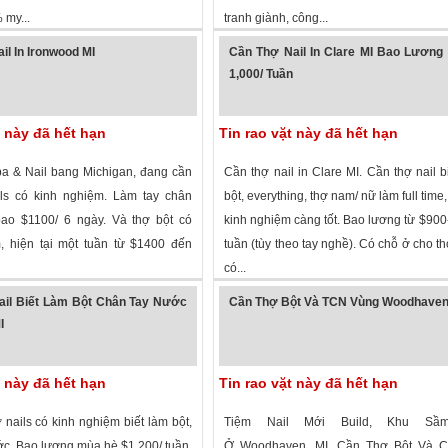
 my...
tranh giành, công...
 xem
·
Ironwood
,
Michigan
»
1,963 lượt xem
·
Plymouth
,
Michigan
»
il In Ironwood MI
Cần Thợ Nail In Clare MI Bao Lương
1,000/ Tuần
t này đã hết hạn
Tin rao vặt này đã hết hạn
a & Nail bang Michigan, đang cần
Cần thợ nail in Clare MI. Cần thợ nail b
ails có kinh nghiệm. Làm tay chân
bột, everything, thợ nam/ nữ làm full time
bao $1100/ 6 ngày. Và thợ bột có
kinh nghiệm càng tốt. Bao lương từ $900
 hiện tại một tuần từ $1400 đến
tuần (tùy theo tay nghề). Có chỗ ở cho th
có...
 xem
· ,
Michigan
»
2,347 lượt xem
·
Clare
,
Michigan
»
ail Biết Làm Bột Chân Tay Nước
Cần Thợ Bột Và TCN Vùng Woodhaven
I
t này đã hết hạn
Tin rao vặt này đã hết hạn
nails có kinh nghiệm biết làm bột,
Tiệm Nail Mới Build, Khu Sầ
ớc. Bao lương mùa hè $1,200/ tuần,
Ở Woodhaven, MI. Cần Thợ Bột V