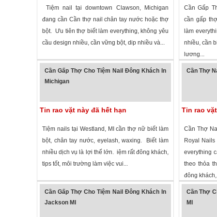
Tiệm nail tại downtown Clawson, Michigan
Cần Gấp Th
đang cần Cần thợ nail chân tay nước hoặc thợ
cần gấp thợ
bột. Ưu tiên thợ biết làm everything, không yêu
làm everyth
cầu design nhiều, cần vững bột, dip nhiều và...
nhiều, cần b
lương...
2,702 lượt xem
· ,
Michigan
»
2,372 lượt
Cần Gấp Thợ Cho Tiệm Nail Đông Khách In
Cần Thợ Na
Michigan
Tin rao vặt này đã hết hạn
Tin rao vặ
Tiệm nails tại Westland, MI cần thợ nữ biết làm
Cần Thợ Nai
bột, chân tay nước, eyelash, waxing. Biết làm
Royal Nails
nhiều dịch vụ là lợi thế lớn. iệm rất đông khách,
everything 
tips tốt, môi trường làm việc vui...
theo thỏa t
đông khách, 
3,874 lượt xem
·
Westland
,
Michigan
»
2,099 lượt
Cần Gấp Thợ Cho Tiệm Nail Đông Khách In
Cần Thợ Ch
Jackson MI
MI