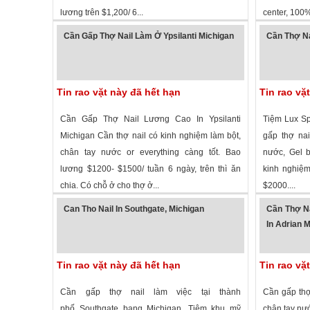
lương trên $1,200/ 6...
center, 100%
2,043 lượt xem
·
Monroe
,
Michigan
»
2,016 lượt
Cần Gấp Thợ Nail Làm Ở Ypsilanti Michigan
Cần Thợ Na
Tin rao vặt này đã hết hạn
Tin rao vặ
Cần Gấp Thợ Nail Lương Cao In Ypsilanti
Tiệm Lux Sp
Michigan Cần thợ nail có kinh nghiệm làm bột,
gấp thợ n
chân tay nước or everything càng tốt. Bao
nước, Gel 
lương $1200- $1500/ tuần 6 ngày, trên thì ăn
kinh nghiệm,
chia. Có chỗ ở cho thợ ở...
$2000....
2,045 lượt xem
·
Ypsilanti
,
Michigan
»
1,876 lượt
Can Tho Nail In Southgate, Michigan
Cần Thợ N
In Adrian M
Tin rao vặt này đã hết hạn
Tin rao vặ
Cần gấp thợ nail làm việc tại thành
Cần gấp thợ 
phố Southgate bang Michigan. Tiệm khu mỹ
chân tay nư