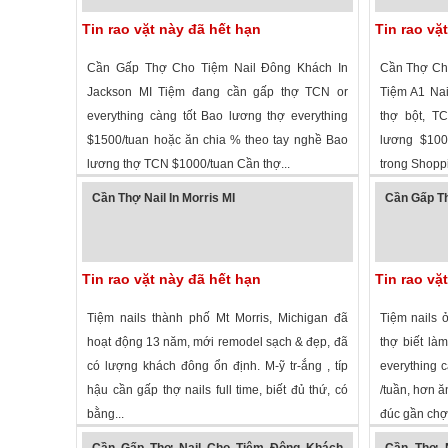
Tin rao vặt này đã hết hạn
Tin rao vặ
Cần Gấp Thợ Cho Tiệm Nail Đông Khách In
Cần Thợ Cho 
Jackson MI Tiệm đang cần gấp thợ TCN or
Tiệm A1 Nail
everything càng tốt Bao lương thợ everything
thợ bột, TC
$1500/tuan hoặc ăn chia % theo tay nghề Bao
lương $100
lương thợ TCN $1000/tuan Cần thợ...
trong Shoppi
2,115 lượt xem
·
Jackson
,
Michigan
»
2,118 lượt 
Cần Thợ Nail In Morris MI
Cần Gấp Th
Tin rao vặt này đã hết hạn
Tin rao vặ
Tiệm nails thành phố Mt Morris, Michigan đã
Tiệm nails 
hoạt động 13 năm, mới remodel sạch & đẹp, đã
thợ biết là
có lượng khách đông ổn định. M-ỹ tr-ắng , típ
everything 
hậu cần gấp thợ nails full time, biết đủ thứ, có
/tuần, hơn ă
bằng...
đúc gần chợ 
1,704 lượt xem
· ,
Michigan
»
2,056 lượt
Cần Gấp Thợ Nail Cho Tiệm Đông Khách
Cần Thợ N