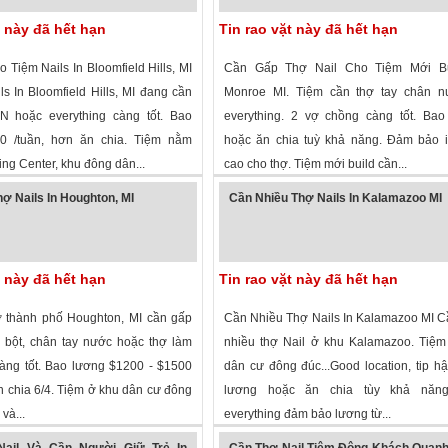
t này đã hết hạn
Tin rao vặt này đã hết hạn
Tiệm Nails In Bloomfield Hills, MI
Cần Gấp Thợ Nail Cho Tiệm Mới Bu
s In Bloomfield Hills, MI đang cần
Monroe MI. Tiệm cần thợ tay chân n
N hoặc everything càng tốt. Bao
everything. 2 vợ chồng càng tốt. Bao
0 /tuần, hơn ăn chia. Tiệm nằm
hoặc ăn chia tuỳ khả năng. Đảm bảo 
ng Center, khu đông dân...
cao cho thợ. Tiệm mới build cần...
xem
·
Bloomfield Hills
,
Michigan
»
2,162 lượt xem
·
Monroe
,
Michigan
»
ợ Nails In Houghton, MI
Cần Nhiều Thợ Nails In Kalamazoo MI
t này đã hết hạn
Tin rao vặt này đã hết hạn
ở thành phố Houghton, MI cần gấp
Cần Nhiều Thợ Nails In Kalamazoo MI 
m bột, chân tay nước hoặc thợ làm
nhiều thợ Nail ở khu Kalamazoo. Tiệm
càng tốt. Bao lương $1200 - $1500
dân cư đông đúc...Good location, tip h
n chia 6/4. Tiệm ở khu dân cư đông
lương hoặc ăn chia tùy khả năn
và...
everything đảm bảo lương từ...
 xem
·
Houghton
,
Michigan
»
1,997 lượt xem
·
Kalamazoo
,
Michigan
ail Và Cần Người Giữ Trẻ In
Cần Thợ Nail Tiệm Đông Khách Quan