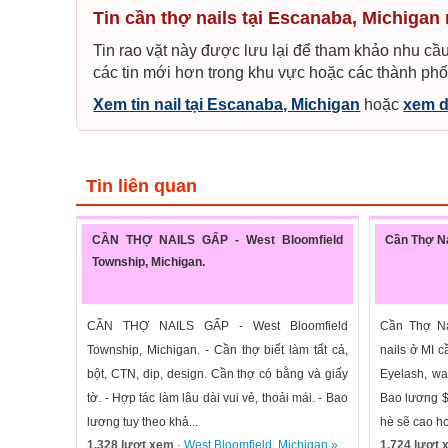
Tin cần thợ nails tại Escanaba, Michigan
Tin rao vặt này được lưu lại để tham khảo nhu cầu
các tin mới hơn trong khu vực hoặc các thành phố
Xem tin nail tại Escanaba, Michigan
hoặc
xem d
Tin liên quan
CẦN THỢ NAILS GẤP - West Bloomfield
Cần Thợ Na
Township, Michigan.
CẦN THỢ NAILS GẤP - West Bloomfield
Cần Thợ Nai
Township, Michigan. - Cần thợ biết làm tất cả,
nails ở MI c
bột, CTN, dip, design. Cần thợ có bằng và giấy
Eyelash, wax
tờ. - Hợp tác làm lâu dài vui vẻ, thoải mái. - Bao
Bao lương $
lương tuy theo khả...
hè sẽ cao hơn
1,328 lượt xem
·
West Bloomfield
,
Michigan
»
1,724 lượt