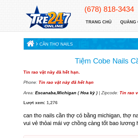
(678) 818-3434
TRANG CHỦ
QUẢNG 
›
CẦN THỢ NAILS
Tiệm Cobe Nails C
Tin rao vặt này đã hết hạn.
Phone:
Tin rao vặt này đã hết hạn
Area:
Escanaba
,
Michigan
(
Hoa kỳ
)
| Zipcode:
Tin rao 
Lượt xem:
1,276
can tho nails cần thợ có bằng michigan, thợ n
vui vẻ thỏai mái vợ chồng càng tốt bao lương