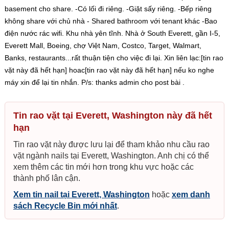
basement cho share. -Có lối đi riêng. -Giặt sấy riêng. -Bếp riêng
không share với chủ nhà - Shared bathroom với tenant khác -Bao
điện nước rác wifi. Khu nhà yên tĩnh. Nhà ở South Everett, gần I-5,
Everett Mall, Boeing, chợ Việt Nam, Costco, Target, Walmart,
Banks, restaurants...rất thuận tiện cho việc đi lại. Xin liên lạc:[tin rao
vặt này đã hết hạn] hoac[tin rao vặt này đã hết hạn] nếu ko nghe
máy xin để lại tin nhắn. P/s: thanks admin cho post bài .
Tin rao vặt tại Everett, Washington này đã hết
hạn
Tin rao vặt này được lưu lại để tham khảo nhu cầu rao
vặt ngành nails tại Everett, Washington. Anh chị có thể
xem thêm các tin mới hơn trong khu vực hoặc các
thành phố lân cận.
Xem tin nail tại Everett, Washington
hoặc
xem danh
sách Recycle Bin mới nhất
.