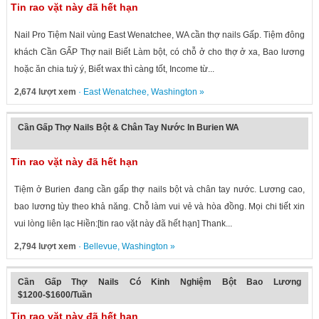
Tin rao vặt này đã hết hạn
Nail Pro Tiệm Nail vùng East Wenatchee, WA cần thợ nails Gấp. Tiệm đông
khách Cần GẤP Thợ nail Biết Làm bột, có chỗ ở cho thợ ở xa, Bao lương
hoặc ăn chia tuỳ ý, Biết wax thì càng tốt, Income từ...
2,674 lượt xem
·
East Wenatchee
,
Washington
»
Cần Gấp Thợ Nails Bột & Chân Tay Nước In Burien WA
Tin rao vặt này đã hết hạn
Tiệm ở Burien đang cần gấp thợ nails bột và chân tay nước. Lương cao,
bao lương tùy theo khả năng. Chỗ làm vui vẻ và hòa đồng. Mọi chi tiết xin
vui lòng liên lạc Hiền:[tin rao vặt này đã hết hạn] Thank...
2,794 lượt xem
·
Bellevue
,
Washington
»
Cần Gấp Thợ Nails Có Kinh Nghiệm Bột Bao Lương
$1200-$1600/Tuần
Tin rao vặt này đã hết hạn