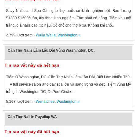
Savy Nails and Spa Cần gấp thợ nails có kinh nghiệm bột. Bao lương
$1200-$1600/tuần, tùy theo kinh nghiệm. Thợ phải có bằng. Tiệm khu mỹ
trắng, giá nails cao, tip hậu. Có chỗ cho thợ ở xa. Không khí chỗ...
2,799 lượt xem
·
Walla Walla
,
Washington
»
Cần Thợ Nails Làm Lâu Dài Vùng Washington, DC.
Tin rao vặt này đã hết hạn
Tiệm Ở Washington, DC. Cần Thợ Nails Làm Lâu Dài, Biết Làm Nhiều Thứ.
A full service salon and day spa lớn và sang trọng và đẹp. Tiệm vùng Mỹ
trắng In Washington DC, DuPont Circle....
5,167 lượt xem
·
Wenatchee
,
Washington
»
Cần Thợ Nail In Puyallup WA
Tin rao vặt này đã hết hạn