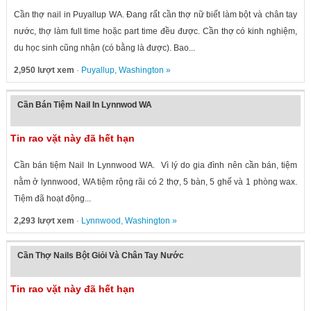
Cần thợ nail in Puyallup WA. Đang rất cần thợ nữ biết làm bột và chân tay
nước, thợ làm full time hoặc part time đều được. Cần thợ có kinh nghiệm,
du học sinh cũng nhận (có bằng là được). Bao...
2,950 lượt xem
·
Puyallup
,
Washington
»
Cần Bán Tiệm Nail In Lynnwod WA
Tin rao vặt này đã hết hạn
Cần bán tiệm Nail In Lynnwood WA. Vì lý do gia đình nên cần bán, tiệm
nằm ở lynnwood, WA tiệm rộng rãi có 2 thợ, 5 bàn, 5 ghế và 1 phòng wax.
Tiệm đã hoạt động...
2,293 lượt xem
·
Lynnwood
,
Washington
»
Cần Thợ Nails Bột Giỏi Và Chân Tay Nước
Tin rao vặt này đã hết hạn