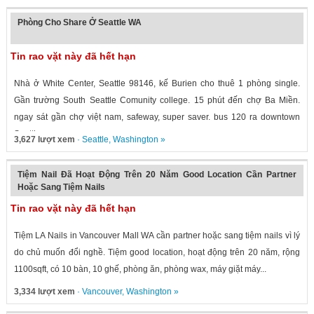
Phòng Cho Share Ở Seattle WA
Tin rao vặt này đã hết hạn
Nhà ở White Center, Seattle 98146, kế Burien cho thuê 1 phòng single.
Gần trường South Seattle Comunity college. 15 phút đến chợ Ba Miền.
ngay sát gần chợ việt nam, safeway, super saver. bus 120 ra downtown
Seattle...
3,627 lượt xem
·
Seattle
,
Washington
»
Tiệm Nail Đã Hoạt Động Trên 20 Năm Good Location Cần Partner
Hoặc Sang Tiệm Nails
Tin rao vặt này đã hết hạn
Tiệm LA Nails in Vancouver Mall WA cần partner hoặc sang tiệm nails vì lý
do chủ muốn đổi nghề. Tiệm good location, hoạt động trên 20 năm, rộng
1100sqft, có 10 bàn, 10 ghế, phòng ăn, phòng wax, máy giặt máy...
3,334 lượt xem
·
Vancouver
,
Washington
»