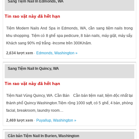
Sang Tiệm Nail In Edmonds, WA
Tin rao vặt này đã hết hạn
Tiệm Modern Nails And Spa in Edmonds, WA, cần sang tiệm nails trong
khu shopping. Tiệm có 8 ghế spa pedicure, 8 bàn nails, máy giặt, máy sấy.
Khách sang 90% mỹ trắng -Income trên 300K/năm.
2,634 lượt xem
·
Edmonds
,
Washington
»
Sang Tiệm Nail In Quincy, WA
Tin rao vặt này đã hết hạn
Tiệm Nail Vùng Quincy, WA. Cần Bán Cần bán tiệm nail, tiệm độc nhất tại
thành phố Quincy Washington.Tiệm rộng 1000 sqft, có 5 ghế, 4 bàn, phòng
facial, breakroom, laundry room....
2,469 lượt xem
·
Puyallup
,
Washington
»
Cần bán Tiệm Nail In Burien, Washington