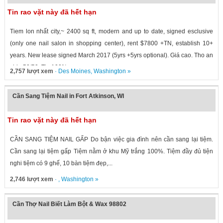
Tin rao vặt này đã hết hạn
Tiem lon nhất city,~ 2400 sq ft, modern and up to date, signed esclusive
(only one nail salon in shopping center), rent $7800 +TN, establish 10+
years. New lease signed March 2017 (5yrs +5yrs optional). Giá cao. Tho an
chia 50/50. Tip 100%...
2,757 lượt xem
·
Des Moines
,
Washington
»
Cần Sang Tiệm Nail in Fort Atkinson, WI
Tin rao vặt này đã hết hạn
CẦN SANG TIỆM NAIL GẤP Do bận việc gia đình nên cần sang lại tiệm.
Cần sang lại tiệm gấp Tiệm nằm ở khu Mỹ trắng 100%. Tiệm đầy đủ tiện
nghi tiệm có 9 ghế, 10 bàn tiệm đẹp,...
2,746 lượt xem
· ,
Washington
»
Cần Thợ Nail Biết Làm Bột & Wax 98802