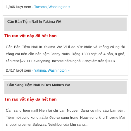
1,946 lượt xem
·
Tacoma
,
Washington
»
Cần Bán Tiệm Nail In Yakima WA
Tin rao vặt này đã hết hạn
Cần Bán Tiệm Nail In Yakima WA Vì lí do sức khỏe và không có người
trông coi nên cần bán tiệm Jenny Nails. Rộng 1300 sqft, có 4 bàn, 8 ghế,
tiền rent $2700 + everything. Income năm ngoái 3 thợ làm trên $200k....
2,417 lượt xem
·
Yakima
,
Washington
»
Cần Sang Tiệm Nail In Des Moines WA
Tin rao vặt này đã hết hạn
Cần sang tiệm nail! Hiện tại chị Lan Nguyen đang có nhu cầu bán tiệm.
Tiệm mới build xong, rất là đẹp và sang trọng. Ngay trong khu Thương Mại
shopping center Safeway. Neighbor của khu sang...