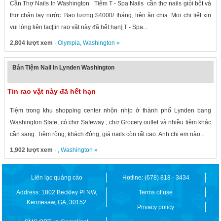
Cần Thợ Nails In Washington Tiệm T - Spa Nails cần thợ nails giỏi bột và
thợ chân tay nước. Bao lương $4000/ tháng, trên ăn chia. Mọi chi tiết xin
vui lòng liên lạc[tin rao vặt này đã hết hạn] T - Spa...
2,804 lượt xem
·
Olympia
,
Washington
»
Bán Tiệm Nail In Lynden Washington
Tin rao vặt này đã hết hạn
Tiệm trong khu shopping center nhộn nhịp ở thành phố Lynden bang
Washington State, có chợ Safeway , chợ Grocery outlet và nhiều tiệm khác
cần sang. Tiệm rộng, khách đông, giá nails còn rất cao. Anh chị em nào...
1,902 lượt xem
· ,
Washington
»
Liên lạc quảng cáo
Hotline: (678) 818 - 3434
Address: 1802 Beckley Pl NW,
Terms of use
Kennesaw, GA, 30152
Privacy policy