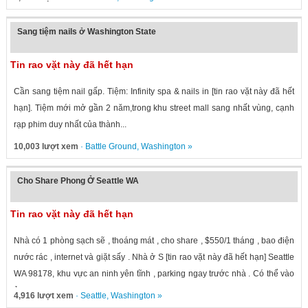
Sang tiệm nails ở Washington State
Tin rao vặt này đã hết hạn
Cần sang tiệm nail gấp. Tiệm: Infinity spa & nails in [tin rao vặt này đã hết
hạn]. Tiệm mới mở gần 2 năm,trong khu street mall sang nhất vùng, cạnh
rạp phim duy nhất của thành...
10,003 lượt xem
·
Battle Ground
,
Washington
»
Cho Share Phong Ở Seattle WA
Tin rao vặt này đã hết hạn
Nhà có 1 phòng sạch sẽ , thoáng mát , cho share , $550/1 tháng , bao điện
nước rác , internet và giặt sấy . Nhà ở S [tin rao vặt này đã hết hạn] Seattle
WA 98178, khu vực an ninh yên tĩnh , parking ngay trước nhà . Có thể vào
ở...
4,916 lượt xem
·
Seattle
,
Washington
»