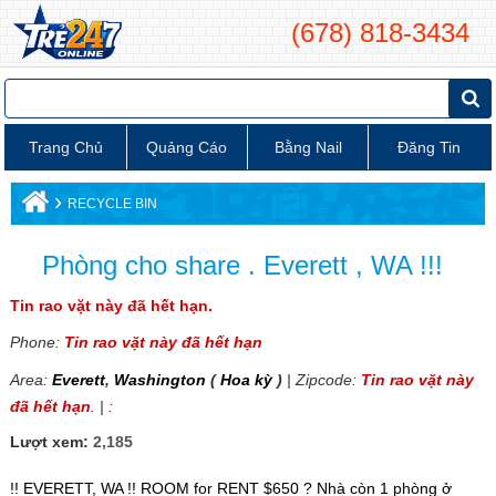
(678) 818-3434
Trang Chủ
Quảng Cáo
Bằng Nail
Đăng Tin
›
RECYCLE BIN
Phòng cho share . Everett , WA !!!
Tin rao vặt này đã hết hạn.
Phone:
Tin rao vặt này đã hết hạn
Area:
Everett
,
Washington
(
Hoa kỳ
)
| Zipcode:
Tin rao vặt này
đã hết hạn
. | :
Lượt xem:
2,185
!! EVERETT, WA !! ROOM for RENT $650 ? Nhà còn 1 phòng ở