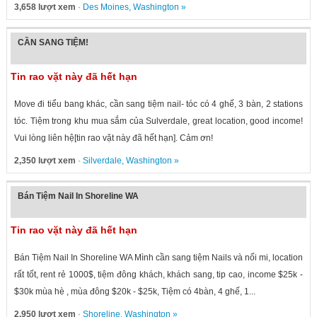
3,658 lượt xem
·
Des Moines
,
Washington
»
CẦN SANG TIỆM!
Tin rao vặt này đã hết hạn
Move đi tiểu bang khác, cần sang tiệm nail- tóc có 4 ghế, 3 bàn, 2 stations
tóc. Tiệm trong khu mua sắm của Sulverdale, great location, good income!
Vui lòng liên hệ[tin rao vặt này đã hết hạn]. Cảm ơn!
2,350 lượt xem
·
Silverdale
,
Washington
»
Bán Tiệm Nail In Shoreline WA
Tin rao vặt này đã hết hạn
Bán Tiệm Nail In Shoreline WA Mình cần sang tiệm Nails và nối mi, location
rất tốt, rent rẻ 1000$, tiệm đông khách, khách sang, tip cao, income $25k -
$30k mùa hè , mùa đông $20k - $25k, Tiệm có 4bàn, 4 ghế, 1...
2,950 lượt xem
·
Shoreline
,
Washington
»