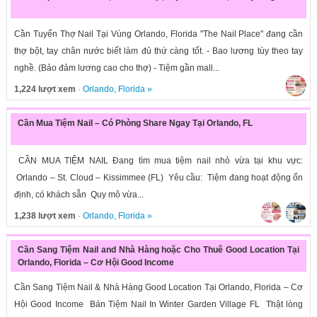
Cần Tuyển Thợ Nail Tại Vùng Orlando, Florida "The Nail Place" đang cần
thợ bột, tay chân nước biết làm đủ thứ càng tốt. - Bao lương tùy theo tay
nghề. (Bảo đảm lương cao cho thợ) - Tiệm gần mall...
1,224 lượt xem
·
Orlando
,
Florida
»
Cần Mua Tiệm Nail – Có Phòng Share Ngay Tại Orlando, FL
CẦN MUA TIỆM NAIL Đang tìm mua tiệm nail nhỏ vừa tại khu vực:
Orlando – St. Cloud – Kissimmee (FL) Yêu cầu: Tiệm đang hoạt động ổn
định, có khách sẵn Quy mô vừa...
1,238 lượt xem
·
Orlando
,
Florida
»
Cần Sang Tiệm Nail and Nhà Hàng hoặc Cho Thuê Good Location Tại
Orlando, Florida – Cơ Hội Good Income
Cần Sang Tiệm Nail & Nhà Hàng Good Location Tại Orlando, Florida – Cơ
Hội Good Income Bán Tiệm Nail In Winter Garden Village FL Thật lòng