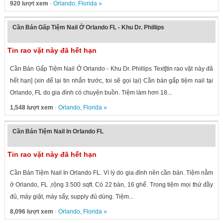
920 lượt xem
·
Orlando
,
Florida
»
Cần Bán Gấp Tiệm Nail Ở Orlando FL - Khu Dr. Phillips
Tin rao vặt này đã hết hạn
Cần Bán Gấp Tiệm Nail Ở Orlando - Khu Dr. Phillips Text[tin rao vặt này đã
hết hạn] (xin để lại tin nhắn trước, toi sẽ gọi lại) Cần bán gấp tiệm nail tại
Orlando, FL do gia đình có chuyện buồn. Tiệm làm hơn 18...
1,548 lượt xem
·
Orlando
,
Florida
»
Cần Bán Tiệm Nail In Orlando FL
Tin rao vặt này đã hết hạn
Cần Bán Tiệm Nail In Orlando FL. Vì lý do gia đình nên cần bán. Tiệm nằm
ở Orlando, FL ,rộng 3.500 sqft. Có 22 bàn, 16 ghế. Trong tiệm mọi thứ đầy
đủ, máy giặt, máy sấy, supply đủ dùng. Tiệm...
8,096 lượt xem
·
Orlando
,
Florida
»