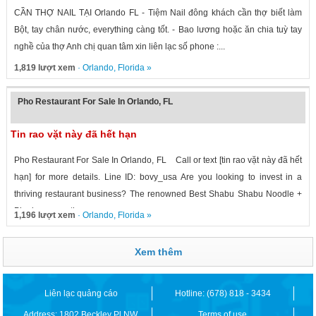
CẦN THỢ NAIL TẠI Orlando FL - Tiệm Nail đông khách cần thợ biết làm
Bột, tay chân nước, everything càng tốt. - Bao lương hoặc ăn chia tuỳ tay
nghề của thợ Anh chị quan tâm xin liên lạc số phone :...
1,819 lượt xem
·
Orlando
,
Florida
»
Pho Restaurant For Sale In Orlando, FL
Tin rao vặt này đã hết hạn
Pho Restaurant For Sale In Orlando, FL Call or text [tin rao vặt này đã hết
hạn] for more details. Line ID: bovy_usa Are you looking to invest in a
thriving restaurant business? The renowned Best Shabu Shabu Noodle +
Pho is now on the...
1,196 lượt xem
·
Orlando
,
Florida
»
Xem thêm
Liên lạc quảng cáo
Hotline: (678) 818 - 3434
Address: 1802 Beckley Pl NW,
Terms of use