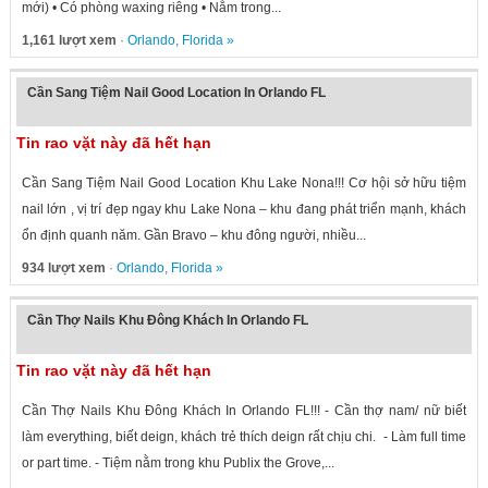
mới) • Có phòng waxing riêng • Nằm trong...
1,161 lượt xem
·
Orlando
,
Florida
»
Cần Sang Tiệm Nail Good Location In Orlando FL
Tin rao vặt này đã hết hạn
Cần Sang Tiệm Nail Good Location Khu Lake Nona!!! Cơ hội sở hữu tiệm
nail lớn , vị trí đẹp ngay khu Lake Nona – khu đang phát triển mạnh, khách
ổn định quanh năm. Gần Bravo – khu đông người, nhiều...
934 lượt xem
·
Orlando
,
Florida
»
Cần Thợ Nails Khu Đông Khách In Orlando FL
Tin rao vặt này đã hết hạn
Cần Thợ Nails Khu Đông Khách In Orlando FL!!! - Cần thợ nam/ nữ biết
làm everything, biết deign, khách trẻ thích deign rất chịu chi. - Làm full time
or part time. - Tiệm nằm trong khu Publix the Grove,...