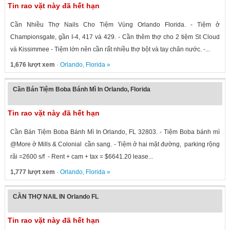
Tin rao vặt này đã hết hạn
Cần Nhiều Thợ Nails Cho Tiệm Vùng Orlando Florida. - Tiệm ở
Championsgate, gần I-4, 417 và 429. - Cần thêm thợ cho 2 tiệm St Cloud
và Kissimmee - Tiệm lớn nên cần rất nhiều thợ bột và tay chân nước. -...
1,676 lượt xem
·
Orlando
,
Florida
»
Cần Bán Tiệm Boba Bánh Mì In Orlando, Florida
Tin rao vặt này đã hết hạn
Cần Bán Tiệm Boba Bánh Mì In Orlando, FL 32803. - Tiệm Boba bánh mì
@More ở Mills & Colonial cần sang. - Tiệm ở hai mặt đường, parking rộng
rãi =2600 s/f - Rent + cam + tax = $6641.20 lease...
1,777 lượt xem
·
Orlando
,
Florida
»
CẦN THỢ NAIL IN Orlando FL
Tin rao vặt này đã hết hạn