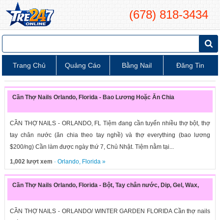
(678) 818-3434
Trang Chủ
Quảng Cáo
Bằng Nail
Đăng Tin
Cần Thợ Nails Orlando, Florida - Bao Lương Hoặc Ăn Chia
CẦN THỢ NAILS - ORLANDO, FL Tiệm đang cần tuyển nhiều thợ bột, thợ
tay chân nước (ăn chia theo tay nghề) và thợ everything (bao lương
$200/ng) Cần làm được ngày thứ 7, Chủ Nhật. Tiệm nằm tại...
1,002 lượt xem
·
Orlando
,
Florida
»
Cần Thợ Nails Orlando, Florida - Bột, Tay chân nước, Dip, Gel, Wax,
CẦN THỢ NAILS - ORLANDO/ WINTER GARDEN FLORIDA Cần thợ nails