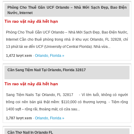
Phòng Cho Thuê Gần UCF Orlando – Nhà Mới Sạch Đẹp, Bao Điện
Nước, Internet
Tin rao vặt này đã hết hạn
Phòng Cho Thuê Gần UCF Orlando – Nhà Mới Sạch Đẹp, Bao Điện Nước,
Internet Cần cho thuê phòng trong nhà ở khu vực Orlando, FL 32828, chỉ
13 phút lái xe đến UCF (University of Central Florida). Nhà vừa...
1,472 lượt xem
·
Orlando
,
Florida
»
Cần Sang Tiệm Nail Tại Orlando, Florida 32817
Tin rao vặt này đã hết hạn
Sang Tiệm Nails Tại Orlando, FL 32817 - Vì lớn tuổi, không có người
trông coi nên bán giá thật mềm: $110,000 có thương lượng. - Tiệm rộng
1400 sqft – rộng rãi, thoáng mát, có cửa sau...
1,787 lượt xem
·
Orlando
,
Florida
»
Cần Thợ Nail In Orlando FL