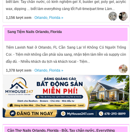
biết làm: Tay chân nước, có kinh nghiệm gel X, buider gel, poly gel, acrylic
wax, dipping ... biết làm everything càng tốt Full-time/part time Làm...
1,156 lượt xem
·
Orlando
,
Florida
»
Sang Tiệm Nails Orlando, Florida
Tiệm Lavish Nail ở Orlando, FL Cần Sang Lại Vì Không Có Người Trông
Coi. - Tiệm mới không cần phải sửa sang, nhận tiệm làm liền và supply còn
đầy đủ. - Nhiều khách du lịch và khách local - Tiệm...
1,378 lượt xem
·
Orlando
,
Florida
»
Cần Thợ Nails Orlando, Florida - Bột, Tay chân nước, Everything