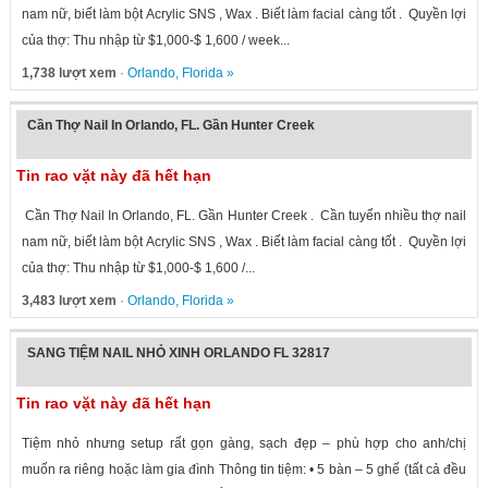
nam nữ, biết làm bột Acrylic SNS , Wax . Biết làm facial càng tốt . Quyền lợi
của thợ: Thu nhập từ $1,000-$ 1,600 / week...
1,738 lượt xem
·
Orlando
,
Florida
»
Cần Thợ Nail In Orlando, FL. Gần Hunter Creek
Tin rao vặt này đã hết hạn
Cần Thợ Nail In Orlando, FL. Gần Hunter Creek . Cần tuyển nhiều thợ nail
nam nữ, biết làm bột Acrylic SNS , Wax . Biết làm facial càng tốt . Quyền lợi
của thợ: Thu nhập từ $1,000-$ 1,600 /...
3,483 lượt xem
·
Orlando
,
Florida
»
SANG TIỆM NAIL NHỎ XINH ORLANDO FL 32817
Tin rao vặt này đã hết hạn
Tiệm nhỏ nhưng setup rất gọn gàng, sạch đẹp – phù hợp cho anh/chị
muốn ra riêng hoặc làm gia đình Thông tin tiệm: • 5 bàn – 5 ghế (tất cả đều