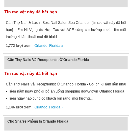
Tin rao vặt này đã hết hạn
Cần Thợ Nail & Lash : Best Nail Salon Spa Orlando [tin rao vặt này đã hết
hạn] Em Hi Vọng đc Hợp Tác với ACE cùng chí hướng muốn tìm môi
trường đi làm thoải mái để biuld...
1,772 lượt xem
·
Orlando
,
Florida
»
Cần Thợ Nails Và Receptionist Ở Orlando Florida
Tin rao vặt này đã hết hạn
Cần Thợ Nails Và Receptionist Ở Orlando Florida • Gọi chị đi làm liền nha!
• Tiệm nằm ngay phố đi bộ ăn uống shopping dowwtown Orlando Florida.
• Tiệm ngày nào cung có khách rộn ràng, môi trưởng...
1,146 lượt xem
·
Orlando
,
Florida
»
Cho Sharre Phòng In Orlando Florida