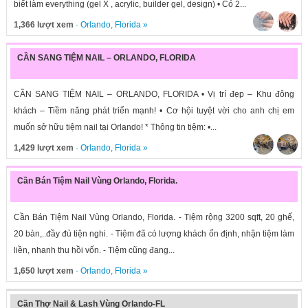
biết làm everything (gel X , acrylic, builder gel, design) • Có 2...
1,366 lượt xem
·
Orlando
,
Florida
»
CẦN SANG TIỆM NAIL – ORLANDO, FLORIDA
CẦN SANG TIỆM NAIL – ORLANDO, FLORIDA • Vị trí đẹp – Khu đông
khách – Tiềm năng phát triển mạnh! • Cơ hội tuyệt vời cho anh chị em
muốn sở hữu tiệm nail tại Orlando! * Thông tin tiệm: •...
1,429 lượt xem
·
Orlando
,
Florida
»
Cần Bán Tiệm Nail Vùng Orlando, Florida.
Cần Bán Tiệm Nail Vùng Orlando, Florida. - Tiệm rộng 3200 sqft, 20 ghế,
20 bàn,..đầy đủ tiện nghi. - Tiệm đã có lượng khách ổn định, nhận tiệm làm
liền, nhanh thu hồi vốn. - Tiệm cũng đang...
1,650 lượt xem
·
Orlando
,
Florida
»
Cần Thợ Nail & Lash Vùng Orlando-FL