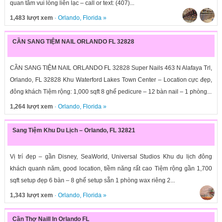
quan tâm vui lòng liên lạc – call or text: (407)...
1,483 lượt xem
·
Orlando
,
Florida
»
CẦN SANG TIỆM NAIL ORLANDO FL 32828
CẦN SANG TIỆM NAIL ORLANDO FL 32828 Super Nails 463 N Alafaya Trl,
Orlando, FL 32828 Khu Waterford Lakes Town Center – Location cực đẹp,
đông khách Tiệm rộng: 1,000 sqft 8 ghế pedicure – 12 bàn nail – 1 phòng...
1,264 lượt xem
·
Orlando
,
Florida
»
Sang Tiệm Khu Du Lịch – Orlando, FL 32821
Vị trí đẹp – gần Disney, SeaWorld, Universal Studios Khu du lịch đông
khách quanh năm, good location, tiềm năng rất cao Tiệm rộng gần 1,700
sqft setup đẹp 6 bàn – 8 ghế setup sẵn 1 phòng wax riêng 2...
1,343 lượt xem
·
Orlando
,
Florida
»
Cần Thợ Naill In Orlando FL