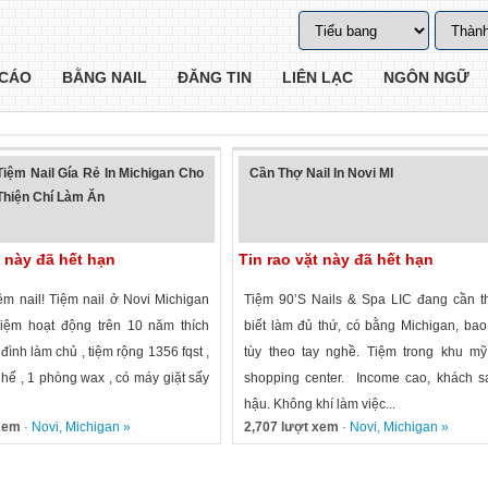
CÁO
BẰNG NAIL
ĐĂNG TIN
LIÊN LẠC
NGÔN NGỮ
iệm Nail Gía Rẻ In Michigan Cho
Cần Thợ Nail In Novi MI
Thiện Chí Làm Ăn
t này đã hết hạn
Tin rao vặt này đã hết hạn
ệm nail! Tiệm nail ở Novi Michigan
Tiệm 90’S Nails & Spa LIC đang cần t
iệm hoạt động trên 10 năm thích
biết làm đủ thứ, có bằng Michigan, ba
đình làm chủ , tiệm rộng 1356 fqst ,
tùy theo tay nghề. Tiệm trong khu mỹ
hế , 1 phòng wax , có máy giặt sấy
shopping center. Income cao, khách s
hậu. Không khí làm việc...
 xem
·
Novi
,
Michigan
»
2,707 lượt xem
·
Novi
,
Michigan
»