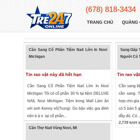
(678) 818-3434
TRANG CHỦ
QUẢNG 
Cần Sang Cổ Phần Tiệm Nail Lớn In Novi
Sang Gấp T
Michigan
Người Có 
Tin rao vặt này đã hết hạn
Tin rao vặ
Cần Sang Cổ Phần Tiệm Nail Lớn In Novi
Cần sang ti
Michigan Tôi có cổ phần 30 % tại tiệm DELUXE
cần sang. T
NAIL Novi Michigan. Tiệm trong Mall Làm ăn
hợp cho gia 
với anh Kenny võ(Trung) Do bận việc gia đình
có 5 bàn 5 g
nên b á n lại cổ phần...
đầy đủ. Có...
1,583 lượt xem
·
Novi
,
Michigan
»
2,739 lượt
Cần Thợ Nail Vùng Novi, MI