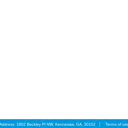
Address: 1802 Beckley Pl NW, Kennesaw, GA, 30152
Terms of us