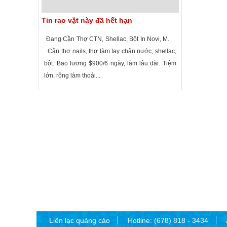
Tin rao vặt này đã hết hạn
Đang Cần Thợ CTN, Shellac, Bột In Novi, M.
Cần thợ nails, thợ làm tay chân nước, shellac,
bột. Bao lương $900/6 ngày, làm lâu dài. Tiệm
lớn, rộng làm thoải...
1,512 lượt xem
·
Novi
,
Michigan
»
Liên lạc quảng cáo
Hotline: (678) 818 - 3434