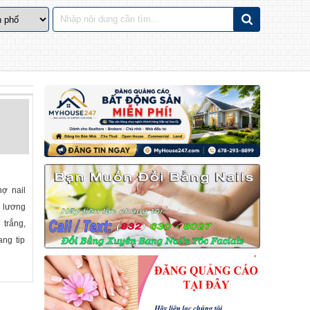
hợ nail
o lương
 trắng,
ang tip