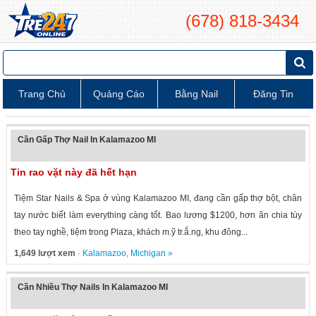
(678) 818-3434
Trang Chủ
Quảng Cáo
Bằng Nail
Đăng Tin
Cần Gấp Thợ Nail In Kalamazoo MI
Tin rao vặt này đã hết hạn
Tiệm Star Nails & Spa ở vùng Kalamazoo MI, đang cần gấp thợ bột, chân
tay nước biết làm everything càng tốt. Bao lương $1200, hơn ăn chia tùy
theo tay nghề, tiệm trong Plaza, khách m.ỹ tr.ắ.ng, khu đông...
1,649 lượt xem
·
Kalamazoo
,
Michigan
»
Cần Nhiều Thợ Nails In Kalamazoo MI