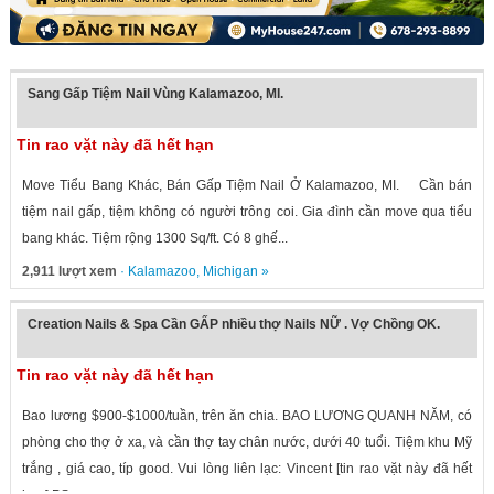
Sang Gấp Tiệm Nail Vùng Kalamazoo, MI.
Tin rao vặt này đã hết hạn
Move Tiểu Bang Khác, Bán Gấp Tiệm Nail Ở Kalamazoo, MI. Cần bán
tiệm nail gấp, tiệm không có người trông coi. Gia đình cần move qua tiểu
bang khác. Tiệm rộng 1300 Sq/ft. Có 8 ghế...
2,911 lượt xem
·
Kalamazoo
,
Michigan
»
Creation Nails & Spa Cần GẤP nhiều thợ Nails NỮ . Vợ Chồng OK.
Tin rao vặt này đã hết hạn
Bao lương $900-$1000/tuần, trên ăn chia. BAO LƯƠNG QUANH NĂM, có
phòng cho thợ ở xa, và cần thợ tay chân nước, dưới 40 tuổi. Tiệm khu Mỹ
trắng , giá cao, típ good. Vui lòng liên lạc: Vincent [tin rao vặt này đã hết