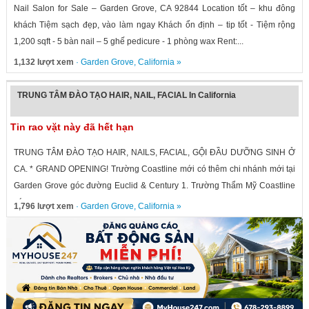
Nail Salon for Sale – Garden Grove, CA 92844 Location tốt – khu đông
khách Tiệm sạch đẹp, vào làm ngay Khách ổn định – tip tốt - Tiệm rộng
1,200 sqft - 5 bàn nail – 5 ghế pedicure - 1 phòng wax Rent:...
1,132 lượt xem
·
Garden Grove
,
California
»
TRUNG TÂM ĐÀO TẠO HAIR, NAIL, FACIAL In California
Tin rao vặt này đã hết hạn
TRUNG TÂM ĐÀO TẠO HAIR, NAILS, FACIAL, GỘI ĐẦU DƯỠNG SINH Ở
CA. * GRAND OPENING! Trường Coastline mới có thêm chi nhánh mới tại
Garden Grove góc đường Euclid & Century 1. Trường Thẩm Mỹ Coastline
có...
1,796 lượt xem
·
Garden Grove
,
California
»