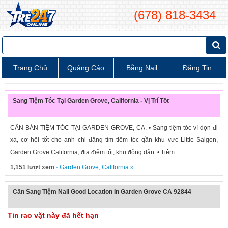
(678) 818-3434
Trang Chủ
Quảng Cáo
Bằng Nail
Đăng Tin
Sang Tiệm Tóc Tại Garden Grove, California - Vị Trí Tốt
CẦN BÁN TIỆM TÓC TẠI GARDEN GROVE, CA. • Sang tiệm tóc vì dọn đi
xa, cơ hội tốt cho anh chị đăng tìm tiệm tóc gần khu vực Little Saigon,
Garden Grove California, địa điểm tốt, khu đông dân. • Tiệm...
1,151 lượt xem
·
Garden Grove
,
California
»
Cần Sang Tiệm Nail Good Location In Garden Grove CA 92844
Tin rao vặt này đã hết hạn