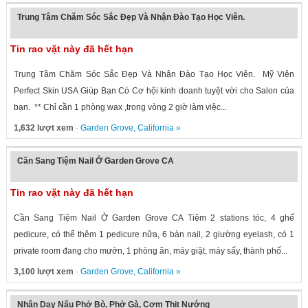
Trung Tâm Chăm Sóc Sắc Đẹp Và Nhận Đào Tạo Học Viên.
Tin rao vặt này đã hết hạn
Trung Tâm Chăm Sóc Sắc Đẹp Và Nhận Đào Tạo Học Viên. Mỹ Viện
Perfect Skin USA Giúp Bạn Có Cơ hội kinh doanh tuyệt vời cho Salon của
bạn. ** Chỉ cần 1 phòng wax ,trong vòng 2 giờ làm việc...
1,632 lượt xem
·
Garden Grove
,
California
»
Cần Sang Tiệm Nail Ở Garden Grove CA
Tin rao vặt này đã hết hạn
Cần Sang Tiệm Nail Ở Garden Grove CA Tiệm 2 stations tóc, 4 ghế
pedicure, có thể thêm 1 pedicure nữa, 6 bàn nail, 2 giường eyelash, có 1
private room đang cho mướn, 1 phòng ăn, máy giặt, máy sấy, thành phố...
3,100 lượt xem
·
Garden Grove
,
California
»
Nhận Dạy Nấu Phở Bò, Phở Gà, Cơm Thịt Nướng