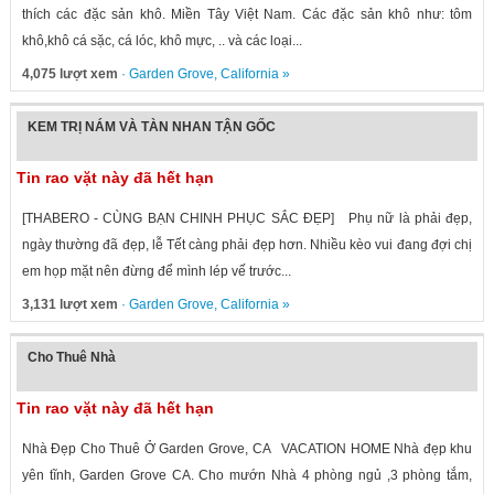
thích các đặc sản khô. Miền Tây Việt Nam. Các đặc sản khô như: tôm
khô,khô cá sặc, cá lóc, khô mực, .. và các loại...
4,075 lượt xem
·
Garden Grove
,
California
»
KEM TRỊ NÁM VÀ TÀN NHAN TẬN GỐC
Tin rao vặt này đã hết hạn
[THABERO - CÙNG BẠN CHINH PHỤC SẮC ĐẸP] Phụ nữ là phải đẹp,
ngày thường đã đẹp, lễ Tết càng phải đẹp hơn. Nhiều kèo vui đang đợi chị
em họp mặt nên đừng để mình lép vế trước...
3,131 lượt xem
·
Garden Grove
,
California
»
Cho Thuê Nhà
Tin rao vặt này đã hết hạn
Nhà Đẹp Cho Thuê Ở Garden Grove, CA VACATION HOME Nhà đẹp khu
yên tĩnh, Garden Grove CA. Cho mướn Nhà 4 phòng ngủ ,3 phòng tắm,