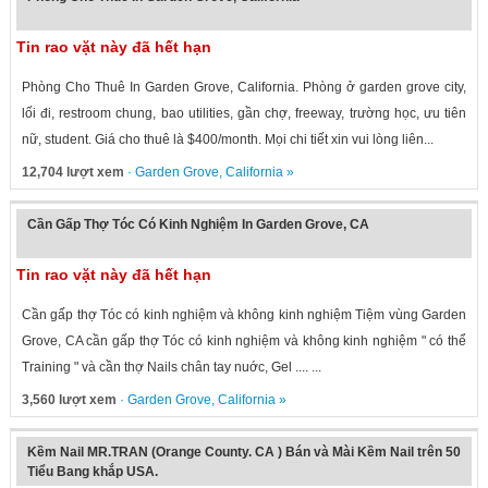
Tin rao vặt này đã hết hạn
Phòng Cho Thuê In Garden Grove, California. Phòng ở garden grove city,
lối đi, restroom chung, bao utilities, gần chợ, freeway, trường học, ưu tiên
nữ, student. Giá cho thuê là $400/month. Mọi chi tiết xin vui lòng liên...
12,704 lượt xem
·
Garden Grove
,
California
»
Cần Gấp Thợ Tóc Có Kinh Nghiệm In Garden Grove, CA
Tin rao vặt này đã hết hạn
Cần gấp thợ Tóc có kinh nghiệm và không kinh nghiệm Tiệm vùng Garden
Grove, CA cần gấp thợ Tóc có kinh nghiệm và không kinh nghiệm " có thể
Training " và cần thợ Nails chân tay nuớc, Gel .... ...
3,560 lượt xem
·
Garden Grove
,
California
»
Kềm Nail MR.TRAN (Orange County. CA ) Bán và Mài Kềm Nail trên 50
Tiểu Bang khắp USA.