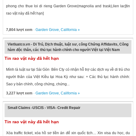
phong cho thue loi di rieng Garden Grove(magnolia and trask),lien lac[tin
rao vặt này đã hết hạn]
7,804 lượt xem
·
Garden Grove
,
California
»
Vietluatco.vn - Di Trú, Dịch thuật, luật sư, công Chứng Affidavits, Công
hàm độc thân, các thủ tục hành chính cho người Việt tại Việt Nam
Tin rao vặt này đã hết hạn
Mình là luật sư tại Sài Gòn Bên Cty có nhận hỗ trợ các dịch vụ về di trú cho
người thân của Việt Kiều tại Hoa Kỳ như sau: + Các thủ tục hành chính:
Sao y bản chính, công chứng, chứng...
3,227 lượt xem
·
Garden Grove
,
California
»
Small Claims -USCIS - VISA- Credit Repair
Tin rao vặt này đã hết hạn
Xóa traffic ticket, xóa hồ sơ tiền án để xin quốc tịch.... Xin visa du học, du