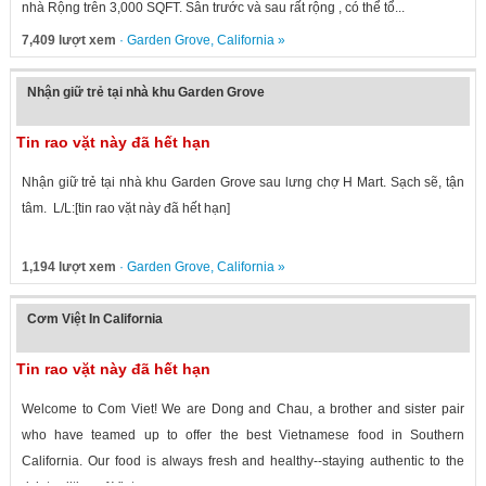
nhà Rộng trên 3,000 SQFT. Sân trước và sau rất rộng , có thể tổ...
7,409 lượt xem
·
Garden Grove
,
California
»
Nhận giữ trẻ tại nhà khu Garden Grove
Tin rao vặt này đã hết hạn
Nhận giữ trẻ tại nhà khu Garden Grove sau lưng chợ H Mart. Sạch sẽ, tận
tâm. L/L:[tin rao vặt này đã hết hạn]
1,194 lượt xem
·
Garden Grove
,
California
»
Cơm Việt In California
Tin rao vặt này đã hết hạn
Welcome to Com Viet! We are Dong and Chau, a brother and sister pair
who have teamed up to offer the best Vietnamese food in Southern
California. Our food is always fresh and healthy--staying authentic to the