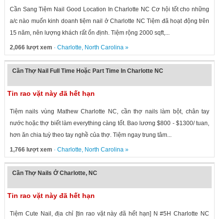
Cần Sang Tiệm Nail Good Location In Charlotte NC Cơ hội tốt cho những
a/c nào muốn kinh doanh tiệm nail ở Charlotte NC Tiệm đã hoạt động trên
15 năm, nên lượng khách rất ổn định. Tiệm rộng 2000 sqft,...
2,066 lượt xem
·
Charlotte
,
North Carolina
»
Cần Thợ Nail Full Time Hoặc Part Time In Charlotte NC
Tin rao vặt này đã hết hạn
Tiệm nails vùng Mathew Charlotte NC, cần thợ nails làm bột, chân tay
nước hoặc thợ biết làm everything càng tốt. Bao lương $800 - $1300/ tuan,
hơn ăn chia tuỳ theo tay nghề của thợ. Tiệm ngay trung tâm...
1,766 lượt xem
·
Charlotte
,
North Carolina
»
Cần Thợ Nails Ở Charlotte, NC
Tin rao vặt này đã hết hạn
Tiệm Cute Nail, địa chỉ [tin rao vặt này đã hết hạn] N #5H Charlotte NC