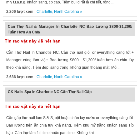
m.y t.r.a.n.g, khách sang, tip cao. Tiệm build rất là chi tiết, rộng...
2,206 lượt xem
·
Charlotte
,
North Carolina
»
Cần Thợ Nail & Manager In Charlotte NC Bao Lương $800-$1,200/
Tuần Hơn Ăn Chia
Tin rao vặt này đã hết hạn
Cần Thợ Nail In Charlotte NC. Cần thợ nail giỏi or everything càng tốt +
Manager cùng làm việc. Bao lương $800 - $1,200/ tuần hơn ăn chia tùy
theo khả năng. Tiệm đẹp, sang trọng, không gian thoáng mát. Môi...
2,686 lượt xem
·
Charlotte
,
North Carolina
»
CK Nails Spa In Charlotte NC Cần Thợ Nail Gấp
Tin rao vặt này đã hết hạn
Cần gấp thợ nail làm S & S, bột hoặc chân tay nước or everything càng tốt.
Bao lương trên ăn chia tuy khả năng. Tiệm khu mỹ trắng khách sang Típ
hậu. Cần thợ làm full time hoặc part time. Không khí...