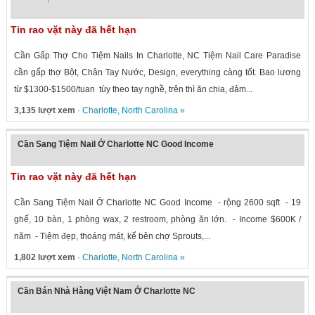
Tin rao vặt này đã hết hạn
Cần Gấp Thợ Cho Tiệm Nails In Charlotte, NC Tiệm Nail Care Paradise
cần gấp thợ Bột, Chân Tay Nước, Design, everything càng tốt. Bao lương
từ $1300-$1500/tuan tùy theo tay nghề, trên thì ăn chia, đảm...
3,135 lượt xem
·
Charlotte
,
North Carolina
»
Cần Sang Tiệm Nail Ở Charlotte NC Good Income
Tin rao vặt này đã hết hạn
Cần Sang Tiệm Nail Ở Charlotte NC Good Income - rộng 2600 sqft - 19
ghế, 10 bàn, 1 phòng wax, 2 restroom, phòng ăn lớn. - Income $600K /
năm - Tiệm đẹp, thoáng mát, kế bên chợ Sprouts,...
1,802 lượt xem
·
Charlotte
,
North Carolina
»
Cần Bán Nhà Hàng Việt Nam Ở Charlotte NC