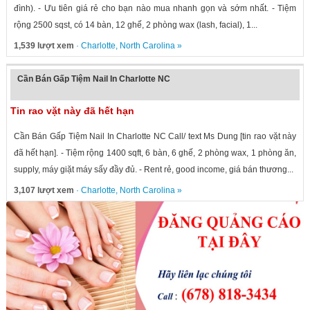
đình). - Ưu tiên giá rẻ cho bạn nào mua nhanh gọn và sớm nhất. - Tiệm
rộng 2500 sqst, có 14 bàn, 12 ghế, 2 phòng wax (lash, facial), 1...
1,539 lượt xem
·
Charlotte
,
North Carolina
»
Cần Bán Gấp Tiệm Nail In Charlotte NC
Tin rao vặt này đã hết hạn
Cần Bán Gấp Tiệm Nail In Charlotte NC Call/ text Ms Dung [tin rao vặt này
đã hết hạn]. - Tiệm rộng 1400 sqft, 6 bàn, 6 ghế, 2 phòng wax, 1 phòng ăn,
supply, máy giặt máy sấy đầy đủ. - Rent rẻ, good income, giá bán thương...
3,107 lượt xem
·
Charlotte
,
North Carolina
»