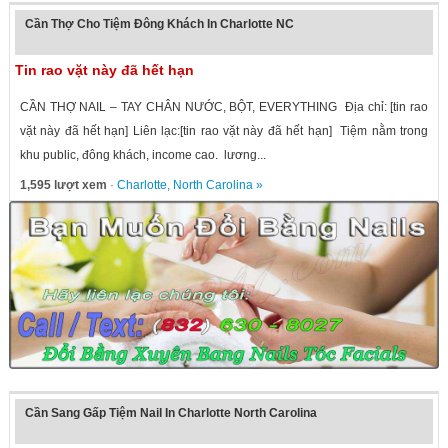
Cần Thợ Cho Tiệm Đông Khách In Charlotte NC
Tin rao vặt này đã hết hạn
CẦN THỢ NAIL – TAY CHÂN NƯỚC, BỘT, EVERYTHING Địa chỉ: [tin rao
vặt này đã hết hạn] Liên lạc:[tin rao vặt này đã hết hạn] Tiệm nằm trong
khu public, đông khách, income cao. lương...
1,595 lượt xem
·
Charlotte
,
North Carolina
»
Cần Sang Gấp Tiệm Nail In Charlotte North Carolina