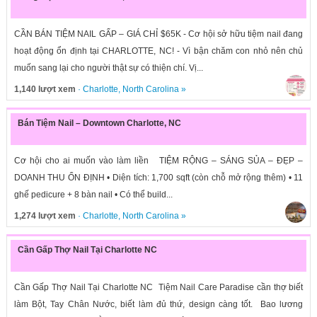
CẦN BÁN TIỆM NAIL GẤP – GIÁ CHỈ $65K - Cơ hội sở hữu tiệm nail đang
hoạt động ổn định tại CHARLOTTE, NC! - Vì bận chăm con nhỏ nên chủ
muốn sang lại cho người thật sự có thiện chí. Vị...
1,140 lượt xem
·
Charlotte
,
North Carolina
»
Bán Tiệm Nail – Downtown Charlotte, NC
Cơ hội cho ai muốn vào làm liền TIỆM RỘNG – SÁNG SỦA – ĐẸP –
DOANH THU ỔN ĐỊNH • Diện tích: 1,700 sqft (còn chỗ mở rộng thêm) • 11
ghế pedicure + 8 bàn nail • Có thể build...
1,274 lượt xem
·
Charlotte
,
North Carolina
»
Cần Gấp Thợ Nail Tại Charlotte NC
Cần Gấp Thợ Nail Tại Charlotte NC Tiệm Nail Care Paradise cần thợ biết
làm Bột, Tay Chân Nước, biết làm đủ thứ, design càng tốt. Bao lương