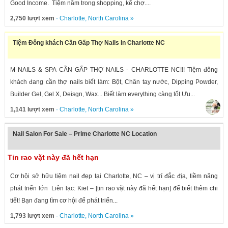
Good Income. Tiệm nằm trong shopping, kế chợ....
2,750 lượt xem
·
Charlotte
,
North Carolina
»
Tiệm Đông khách Cần Gấp Thợ Nails In Charlotte NC
M NAILS & SPA CẦN GẤP THỢ NAILS - CHARLOTTE NC!!! Tiệm đông
khách đang cần thợ nails biết làm: Bột, Chân tay nước, Dipping Powder,
Builder Gel, Gel X, Deisgn, Wax... Biết làm everything càng tốt Ưu...
1,141 lượt xem
·
Charlotte
,
North Carolina
»
Nail Salon For Sale – Prime Charlotte NC Location
Tin rao vặt này đã hết hạn
Cơ hội sở hữu tiệm nail đẹp tại Charlotte, NC – vị trí đắc địa, tiềm năng
phát triển lớn Liên lạc: Kiet – [tin rao vặt này đã hết hạn] để biết thêm chi
tiết! Bạn đang tìm cơ hội để phát triển...
1,793 lượt xem
·
Charlotte
,
North Carolina
»