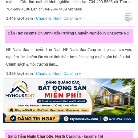
mái … Cần thợ nail có kinh nghiệm Liên lạc 704-490-5586 cô Tâm or
704-699-4106 Lan or 704-264-7489 Michelle
1,449 lượt xem
·
Charlotte
,
North Carolina
»
Cần Thợ Income Ổn Định- Môi Trường Chuyên Nghiệp In Charlotte NC
NP Nails Spa – Tuyển Thợ Nail NP Nails Spa đang tìm thợ nail làm việc
nghiêm túc, khiêm tốn và có tinh thần hợp tác, mong muốn gắn bó lâu dài.
Chính sách & môi trường làm...
1,399 lượt xem
·
Charlotte
,
North Carolina
»
Sang Tiệm Nails Charlotte, North Carolina - Income Tốt