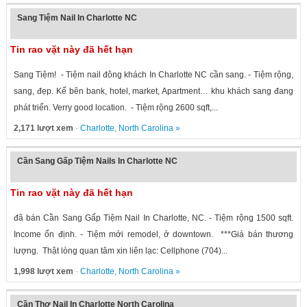
Sang Tiệm Nail In Charlotte NC
Tin rao vặt này đã hết hạn
Sang Tiệm! - Tiệm nail đông khách In Charlotte NC cần sang. - Tiệm rộng,
sang, đẹp. Kế bên bank, hotel, market, Apartment… khu khách sang đang
phát triển. Verry good location. - Tiệm rộng 2600 sqft,...
2,171 lượt xem
·
Charlotte
,
North Carolina
»
Cần Sang Gấp Tiệm Nails In Charlotte NC
Tin rao vặt này đã hết hạn
đã bán Cần Sang Gấp Tiệm Nail In Charlotte, NC. - Tiệm rộng 1500 sqft.
Income ổn định. - Tiệm mới remodel, ở downtown. ***Giá bán thương
lượng. Thật lòng quan tâm xin liên lạc: Cellphone (704)...
1,998 lượt xem
·
Charlotte
,
North Carolina
»
Cần Thợ Nail In Charlotte North Carolina