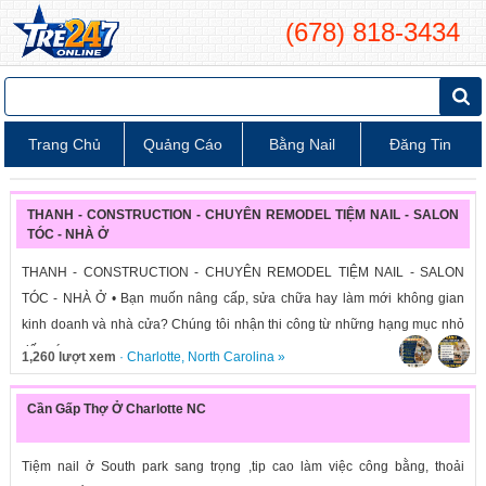
(678) 818-3434
Trang Chủ
Quảng Cáo
Bằng Nail
Đăng Tin
THANH - CONSTRUCTION - CHUYÊN REMODEL TIỆM NAIL - SALON
TÓC - NHÀ Ở
THANH - CONSTRUCTION - CHUYÊN REMODEL TIỆM NAIL - SALON
TÓC - NHÀ Ở • Bạn muốn nâng cấp, sửa chữa hay làm mới không gian
kinh doanh và nhà cửa? Chúng tôi nhận thi công từ những hạng mục nhỏ
đến các...
1,260 lượt xem
·
Charlotte
,
North Carolina
»
Cần Gấp Thợ Ở Charlotte NC
Tiệm nail ở South park sang trọng ,tip cao làm việc công bằng, thoải