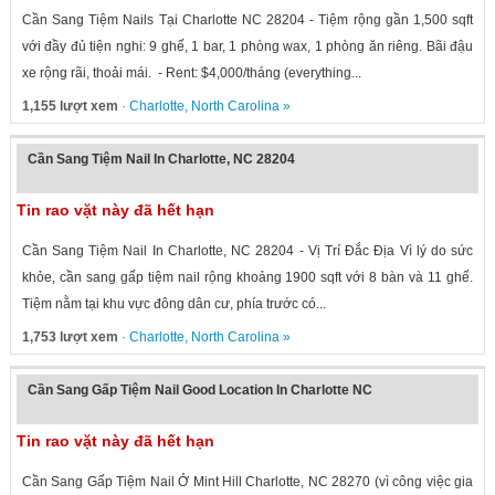
Cần Sang Tiệm Nails Tại Charlotte NC 28204 - Tiệm rộng gần 1,500 sqft
với đầy đủ tiện nghi: 9 ghế, 1 bar, 1 phòng wax, 1 phòng ăn riêng. Bãi đậu
xe rộng rãi, thoải mái. - Rent: $4,000/tháng (everything...
1,155 lượt xem
·
Charlotte
,
North Carolina
»
Cần Sang Tiệm Nail In Charlotte, NC 28204
Tin rao vặt này đã hết hạn
Cần Sang Tiệm Nail In Charlotte, NC 28204 - Vị Trí Đắc Địa Vì lý do sức
khỏe, cần sang gấp tiệm nail rộng khoảng 1900 sqft với 8 bàn và 11 ghế.
Tiệm nằm tại khu vực đông dân cư, phía trước có...
1,753 lượt xem
·
Charlotte
,
North Carolina
»
Cần Sang Gấp Tiệm Nail Good Location In Charlotte NC
Tin rao vặt này đã hết hạn
Cần Sang Gấp Tiệm Nail Ở Mint Hill Charlotte, NC 28270 (vì công việc gia