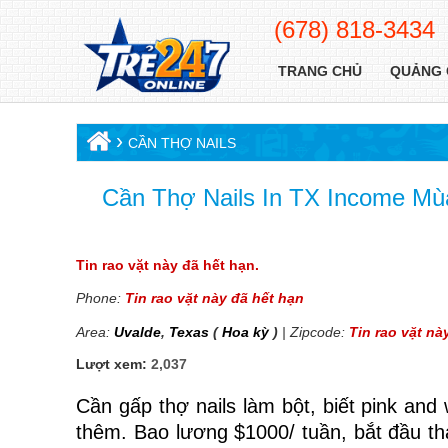
(678) 818-3434
TRANG CHỦ
QUẢNG 
›
CẦN THỢ NAILS
Cần Thợ Nails In TX Income Mù
Tin rao vặt này đã hết hạn.
Phone:
Tin rao vặt này đã hết hạn
Area:
Uvalde
,
Texas
(
Hoa kỳ
)
| Zipcode:
Tin rao vặt nà
Lượt xem:
2,037
Cần gấp thợ nails
làm bột, biết pink and 
thêm. Bao lương $1000/ tuần, bắt đầu thá