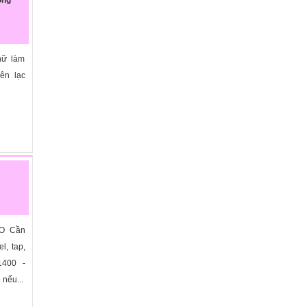
nữ làm
ên lạc
AO Cần
l, tap,
1400 -
 nếu...