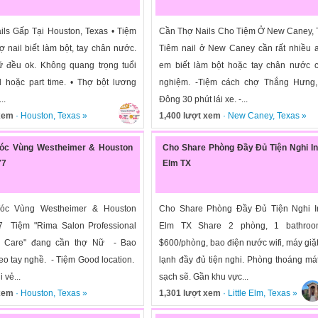
ls Gấp Tại Houston, Texas • Tiệm
Cần Thợ Nails Cho Tiệm Ở New Caney, 
 nail biết làm bột, tay chân nước.
Tiêm nail ở New Caney cần rất nhiều 
 đều ok. Không quang trọng tuổi
em biết làm bột hoặc tay chân nước c
ll hoặc part time. • Thợ bột lương
nghiệm. -Tiệm cách chợ Thắng Hưng
..
Đông 30 phút lái xe. -...
 xem
·
Houston
,
Texas
»
1,400 lượt xem
·
New Caney
,
Texas
»
óc Vùng Westheimer & Houston
Cho Share Phòng Đầy Đủ Tiện Nghi In 
77
Elm TX
óc Vùng Westheimer & Houston
Cho Share Phòng Đầy Đủ Tiện Nghi In 
7 Tiệm "Rima Salon Professional
Elm TX Share 2 phòng, 1 bathroo
n Care" đang cần thợ Nữ - Bao
$600/phòng, bao điện nước wifi, máy giặt
eo tay nghề. - Tiệm Good location.
lạnh đầy đủ tiện nghi. Phòng thoáng mát
 vẻ...
sạch sẽ. Gần khu vực...
 xem
·
Houston
,
Texas
»
1,301 lượt xem
·
Little Elm
,
Texas
»