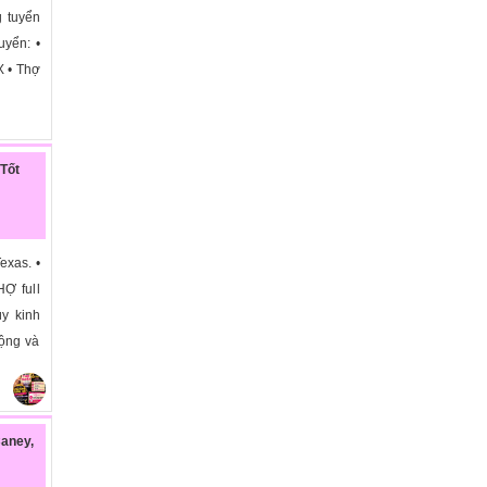
g tuyển
uyển: •
X • Thợ
 Tốt
exas. •
Ợ full
ùy kinh
động và
aney,