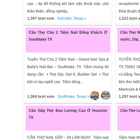
cao – tip tốt Không khí làm việc thoải mái, chủ
receptionis
thân thiện, đồng nghiệp...
thỏa thuận (t
1,397 lượt xem
·
Kerrville
,
Texas
»
1,523 lượt
Cần Thợ Cho 2 Tiệm Nail Đông Khách Ở
Cần Thợ Na
Southlake TX
nước, Dip,
Tuyển Thợ Cho 2 Tiệm Nail – Grand Nail Spa &
TUYỂN THỢ
Bally's Nail Bar – Southlake, TX Tiệm chúng tôi
TX 75062 Gl
đang cần: • Thợ Dip, Gel-X, Builder Gel • Thợ
có bằng Tex
bột có tay nghề cao Tiệm đông...
tiên thợ biế
Manicure & P
1,369 lượt xem
·
Southlake
,
Texas
»
1,297 lượt
Cần Gấp Thợ Bao Lương Cao Ở Houston
Cần Thợ Lư
TX
CẦN THỢ NAIL GẤP – ĐI LÀM NGAY Tiệm nail
Tiệm Nail k