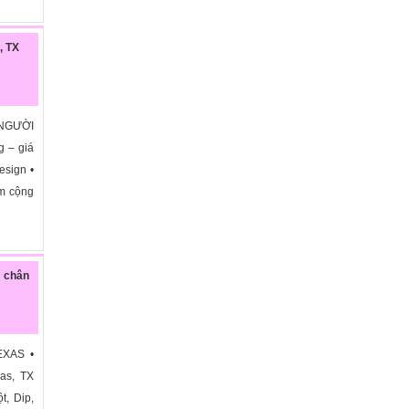
, TX
 NGƯỜI
 – giá
esign •
ểm cộng
y chân
EXAS •
las, TX
t, Dip,