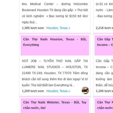
khu Medical Center – đường Holcombe
(n-ữ) có ki
Boulevard Houston TX đang cần gấp: • Thợ bột
nước - Làm f
có kinh nghiệm • Bao lương từ $150 trở lên/
- Bao lương 
ngày (tuỳ...
1,385 lượt xem
·
Houston
,
Texas
»
2,218 lượt
Cần Thợ Nails Houston, Texas - Bột,
Cần Gấp T
Everything
Income – 
HOT JOB – TUYỂN THỢ NAIL GẤP TẠI
Cần Gấp T
LUMIERE NAIL STUDIOS – HOUSTON, TX
Income – Có
22490 TX-249, Houston, TX 77070 Tiệm đông
đang cần g
khách cần bổ sung thêm thợ đi làm ngay! Vị trí
trường làm 
tuyển: Thợ bột Biết làm Everything là...
thiện, dễ hò
1,209 lượt xem
·
Houston
,
Texas
»
1,306 lượt
Cần Thợ Nails Webster, Texas - Bột, Tay
Cần Thợ N
chân nước, Gel
chân nước