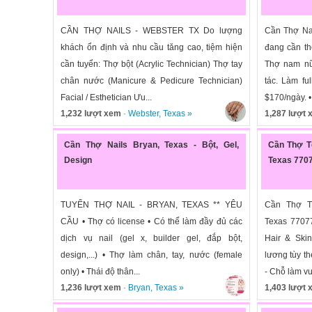
CẦN THỢ NAILS - WEBSTER TX Do lượng
Cần Thợ Nai
khách ổn định và nhu cầu tăng cao, tiệm hiện
đang cần thợ
cần tuyển: Thợ bột (Acrylic Technician) Thợ tay
Thợ nam nữ
chân nước (Manicure & Pedicure Technician)
tác. Làm fu
Facial / Esthetician Ưu...
$170/ngày. •.
1,232 lượt xem
·
Webster
,
Texas
»
1,287 lượt
Cần Thợ Nails Bryan, Texas - Bột, Gel,
Cần Thợ T
Design
Texas 770
TUYỂN THỢ NAIL - BRYAN, TEXAS ** YÊU
Cần Thợ T
CẦU • Thợ có license • Có thể làm đầy đủ các
Texas 7707
dịch vụ nail (gel x, builder gel, đắp bột,
Hair & Ski
design,...) • Thợ làm chân, tay, nước (female
lương tùy th
only) • Thái độ thân...
- Chỗ làm vui
1,236 lượt xem
·
Bryan
,
Texas
»
1,403 lượt