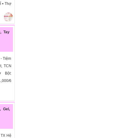
hế • Thợ
, Tay
 - Tiệm
ột, TCN
ợ Bột:
1,000/6
 Gel,
 TX Hệ