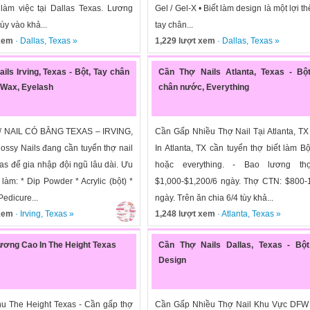
t làm việc tại Dallas Texas. Lương
Gel / Gel-X • Biết làm design là một lợi t
ùy vào khả...
tay chân...
 xem
·
Dallas
,
Texas
»
1,229 lượt xem
·
Dallas
,
Texas
»
ils Irving, Texas - Bột, Tay chân
Cần Thợ Nails Atlanta, Texas - Bột
 Wax, Eyelash
chân nước, Everything
 NAIL CÓ BẰNG TEXAS – IRVING,
Cần Gấp Nhiều Thợ Nail Tại Atlanta, TX
ossy Nails đang cần tuyển thợ nail
In Atlanta, TX cần tuyển thợ biết làm B
as để gia nhập đội ngũ lâu dài. Ưu
hoặc everything. - Bao lương th
t làm: * Dip Powder * Acrylic (bột) *
$1,000-$1,200/6 ngày. Thợ CTN: $800-
edicure...
ngày. Trên ăn chia 6/4 tùy khả...
 xem
·
Irving
,
Texas
»
1,248 lượt xem
·
Atlanta
,
Texas
»
ơng Cao In The Height Texas
Cần Thợ Nails Dallas, Texas - Bột,
Design
hu The Height Texas - Cần gấp thợ
Cần Gấp Nhiều Thợ Nail Khu Vực DFW