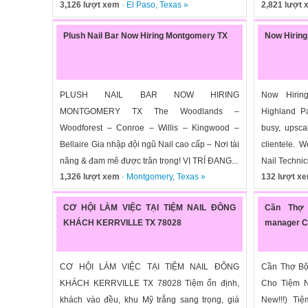
3,126 lượt xem
·
El Paso
,
Texas
»
2,821 lượt
Plush Nail Bar Now Hiring Montgomery TX
Now Hiring
PLUSH NAIL BAR NOW HIRING
Now Hirin
MONTGOMERY TX The Woodlands –
Highland P
Woodforest – Conroe – Willis – Kingwood –
busy, upsca
Bellaire Gia nhập đội ngũ Nail cao cấp – Nơi tài
clientele. W
năng & đam mê được trân trọng! VỊ TRÍ ĐANG...
Nail Technic
1,326 lượt xem
·
Montgomery
,
Texas
»
132 lượt x
CƠ HỘI LÀM VIỆC TẠI TIỆM NAIL ĐÔNG
Cần Thợ 
KHÁCH KERRVILLE TX 78028
manager Ch
CƠ HỘI LÀM VIỆC TẠI TIỆM NAIL ĐÔNG
Cần Thợ Bộ
KHÁCH KERRVILLE TX 78028 Tiệm ổn định,
Cho Tiệm N
khách vào đều, khu Mỹ trắng sang trọng, giá
New!!!) Tiệ