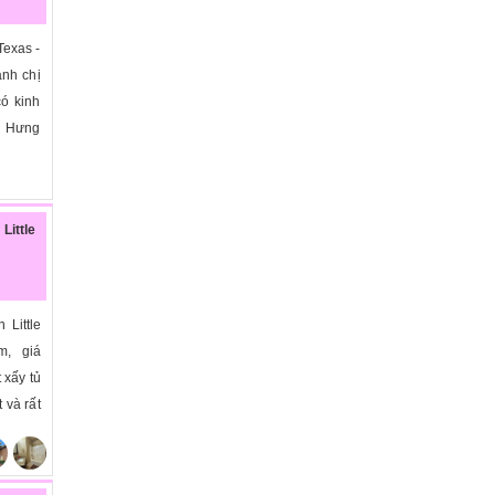
Texas -
anh chị
ó kinh
, Hưng
Little
Little
m, giá
 xấy tủ
 và rất