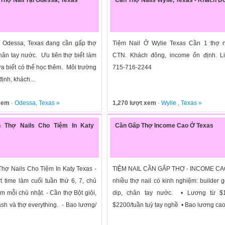
ại Odessa, Texas đang cần gấp thợ
Tiệm Nail Ở Wylie Texas Cần 1 thợ 
hân tay nước. Ưu tiên thợ biết làm
CTN. Khách đông, income ổn định. Li
a biết có thể học thêm. Môi trường
715-716-2244
định, khách...
 xem
·
Odessa
,
Texas
»
1,270 lượt xem
·
Wylie
,
Texas
»
 Thợ Nails Cho Tiệm In Katy
Cần Gấp Thợ Income Cao Ở Texas
hợ Nails Cho Tiệm In Katy Texas -
TIỆM NAIL CẦN GẤP THỢ - INCOME C
t time làm cuối tuần thứ 6, 7, chủ
nhiều thợ nail có kinh nghiệm: builder ge
m mỗi chủ nhật. - Cần thợ Bột giỏi,
dip, chân tay nước. • Lương từ $
ash và thợ everything. - Bao lương/
$2200/tuần tuỳ tay nghề • Bao lương cao