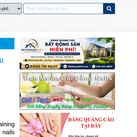
ất
aining
 nails