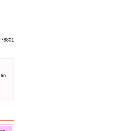
X 78801
tin
ông