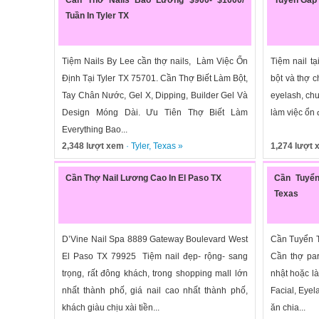
Tuần In Tyler TX
Tiệm Nails By Lee cần thợ nails, Làm Việc Ổn
Tiệm nail t
Định Tại Tyler TX 75701. Cần Thợ Biết Làm Bột,
bột và thợ c
Tay Chân Nước, Gel X, Dipping, Builder Gel Và
eyelash, chư
Design Móng Dài. Ưu Tiên Thợ Biết Làm
làm việc ổn 
Everything Bao...
2,348 lượt xem
·
Tyler
,
Texas
»
1,274 lượt
Cần Thợ Nail Lương Cao In El Paso TX
Cần Tuyển
Texas
D’Vine Nail Spa 8889 Gateway Boulevard West
Cần Tuyển T
El Paso TX 79925 Tiệm nail đẹp- rộng- sang
Cần thợ par
trọng, rất đông khách, trong shopping mall lớn
nhật hoặc là
nhất thành phố, giá nail cao nhất thành phố,
Facial, Eyel
khách giàu chịu xài tiền...
ăn chia...