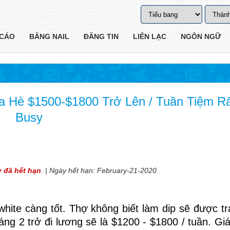
CÁO
BẰNG NAIL
ĐĂNG TIN
LIÊN LẠC
NGÔN NGỮ
a Hè $1500-$1800 Trở Lên / Tuần Tiệm R
Busy
y đã hết hạn
. | Ngày hết hạn: February-21-2020
white càng tốt. Thợ không biết làm dip sẽ được tr
ng 2 trở đi lương sẽ là $1200 - $1800 / tuần. Giá