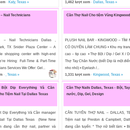
 xem
·
Katy
,
Texas
»
1,462 lượt xem
·
Dallas
,
Texas
»
 – Nail Technicians
Cần Thợ Nail Cho tiệm Vùng Kingwood
g – Nail Technicians Dallas ,
PLUSH NAIL BAR - KINGWOOD – TÌM
ark, TX Snider Plaza Center – A
CÓ DUYÊN LÀM CHUNG • Khu my trang
le shopping center with high-end
cao – tip cao • Thợ Bột / Dip / Gel X / D
e’re Hiring: Full-Time & Part-Time
Thợ Tay Chân Nước (biết Dip là một đi
ians Services We Offer: Gel...
nho nhỏ) • Eyelash /...
em
· ,
Texas
»
1,331 lượt xem
·
Kingwood
,
Texas
»
Bột Dip Everything Và Cần
Cần Thợ Nails Dallas, Texas - Bột, Ta
o Tiệm Nail Tại Dallas Texas
nước, Dip, Gel, Design
t Dip Everything Và Cần manager
CẦN TUYỂN THỢ NAIL – DALLAS, T
ail Tại Dallas Texas (New New
Tiệm nail tại Preston & Campbell, Dal
m đang cần thợ nail, partner và
đang cần tuyển: * Thợ nữ biết làm: • Bộ