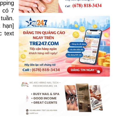
opping
 có 7
tuần.
t hạn]
c text