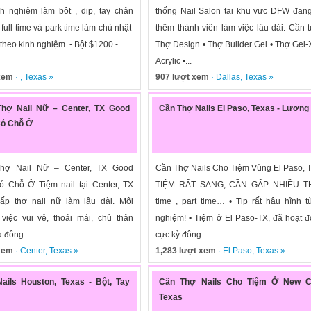
nh nghiệm làm bột , dip, tay chân
thống Nail Salon tại khu vực DFW đan
ull time và park time làm chủ nhật
thêm thành viên làm việc lâu dài. Cần t
theo kinh nghiệm - Bột $1200 -...
Thợ Design • Thợ Builder Gel • Thợ Gel-
Acrylic •...
 xem
· ,
Texas
»
907 lượt xem
·
Dallas
,
Texas
»
hợ Nail Nữ – Center, TX Good
Cần Thợ Nails El Paso, Texas - Lương
Có Chỗ Ở
hợ Nail Nữ – Center, TX Good
Cần Thợ Nails Cho Tiệm Vùng El Paso, T
 Chỗ Ở Tiệm nail tại Center, TX
TIỆM RẤT SANG, CẦN GẤP NHIỀU TH
ấp thợ nail nữ làm lâu dài. Môi
time , part time… • Tip rất hậu hĩnh t
việc vui vẻ, thoải mái, chủ thân
nghiệm! • Tiệm ở El Paso-TX, đã hoạt 
a đồng –...
cực kỳ đông...
 xem
·
Center
,
Texas
»
1,283 lượt xem
·
El Paso
,
Texas
»
ails Houston, Texas - Bột, Tay
Cần Thợ Nails Cho Tiệm Ở New C
Texas