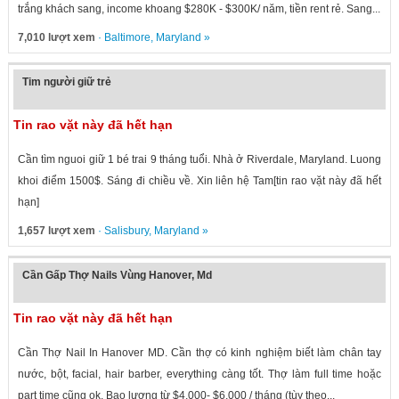
trắng khách sang, income khoang $280K - $300K/ năm, tiền rent rẻ. Sang...
7,010 lượt xem
·
Baltimore
,
Maryland
»
Tim người giữ trẻ
Tin rao vặt này đã hết hạn
Cần tìm nguoi giữ 1 bé trai 9 tháng tuổi. Nhà ở Riverdale, Maryland. Luong
khoi điểm 1500$. Sáng đi chiều về. Xin liên hệ Tam[tin rao vặt này đã hết
hạn]
1,657 lượt xem
·
Salisbury
,
Maryland
»
Cần Gấp Thợ Nails Vùng Hanover, Md
Tin rao vặt này đã hết hạn
Cần Thợ Nail In Hanover MD. Cần thợ có kinh nghiệm biết làm chân tay
nước, bột, facial, hair barber, everything càng tốt. Thợ làm full time hoặc
part time cũng ok. Bao lương từ $4,000- $6,000 / tháng (tùy theo...