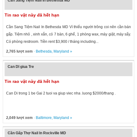
Cần Sang Tiệm Nail In Bethesda MD
Tin rao vặt này đã hết hạn
Cần Sang Tiệm Nail In Bethesda MD Vì thiếu người trông coi nên cần bán
gấp. Tiệm nhỏ , xinh xắn, có 7 bàn, 6 ghế, 1 phòng wax, máy giặt, máy sấy.
Có phòng restroom. Tiền rent $3,900 / tháng including...
2,765 lượt xem
·
Bethesda
,
Maryland
»
Can DI giua Tre
Tin rao vặt này đã hết hạn
Can Di trong 1 be Gai 2 tuoi va giup viec nha .luong $2000/thang .
2,049 lượt xem
·
Baltimore
,
Maryland
»
Cần Gấp Thợ Nail In Rockville MD