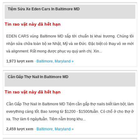
Tiệm Sửa Xe Eden Cars In Baltimore MD
Tin rao vặt này đã hết hạn
EDEN CARS vùng Baltimore MD sắp tới chuẩn bị khai trương. Chúng tôi
nhận sửa chữa toàn bộ xe Nhật, Mỹ và xe Đức. Đặc biệt có thay vỏ xe mới
và alignment. Rất mong được phục vụ quý anh chị. Xin...
1,973 lượt xem
·
Baltimore
,
Maryland
»
Cần Gấp Thợ Nail In Baltimore MD
Tin rao vặt này đã hết hạn
Cần Gấp Thợ Nail In Baltimore MD Tiệm cần gấp thợ nails biết làm bột, làm
everything càng tốt. Bao lương từ $1200 - $1500/tuần. Có chổ ở cho thợ ở
xa. Thợ làm 6 ngày/tuần. Tiệm nằm trong khu...
2,459 lượt xem
·
Baltimore
,
Maryland
»