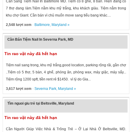
Cần Sang Tiệm Nail In Baltimore MD. Tiệm có 8 ghế, 8 bàn. Hiện đang có
7 thợ đang làm.Tiệm nằm khu mỹ trắng, khu khách giàu. Tiệm nằm trong
khu chợ Giant. Cần bán vì chủ muốn move sang tiểu bang khác....
2,548 lượt xem
·
Baltimore
,
Maryland
»
Cần Bán Tiệm Nail In Severna Park, MD
Tin rao vặt này đã hết hạn
Tiệm nail sang trong, khu mỹ trắng,good location, parking rộng rãi, gần chợ
..Tiệm có 5 thợ, 5 bàn, 4 ghế, phòng ăn, phòng wax, máy giặc, máy sấy...
Tiệm rộng 1200 spft, tiền rent rẻ $1450. vì lý do Gia...
3,617 lượt xem
·
Severna Park
,
Maryland
»
Tìm nguoi giu trẻ tại Beltsville, Maryland
Tin rao vặt này đã hết hạn
Cần Người Giúp Việc Nhà & Trông Trẻ – Ở Lại Nhà Ở Beltsville, MD.