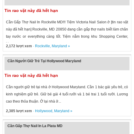
Tin rao vặt này đã hết hạn
Cần Gấp Thợ Nail In Rockville MD!!! Tiệm Victoria Nail Salon ở [tin rao vặt
này đã hết hạn] Rockville, MD 20850 đang cần gấp thợ nails biết làm chân
tay nước or everything càng tốt. Tiệm nằm trong khu Shopping Center,
khu...
2,172 lượt xem
·
Rockville
,
Maryland
»
Cần Người Giữ Trẻ Tại Hollywood Maryland
Tin rao vặt này đã hết hạn
Cần người giữ trẻ tại nhà ở Hollywood Maryland. Cần 1 bác gái yêu trẻ, có
kinh nghiệm giữ trẻ. Giữ bé gái 4 tuổi rưỡi và 1 bé trai 1 tuổi rưỡi. Lương
cao theo thỏa thuận. Ở lại nhà ở...
2,385 lượt xem
·
Hollywood
,
Maryland
»
Cần Gấp Thợ Nail In La Plata MD