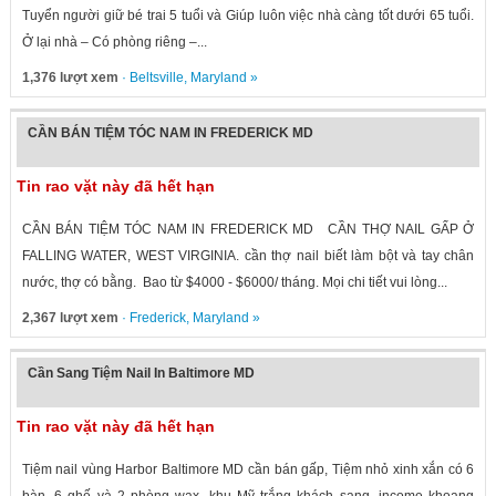
Tuyển người giữ bé trai 5 tuổi và Giúp luôn việc nhà càng tốt dưới 65 tuổi.
Ở lại nhà – Có phòng riêng –...
1,376 lượt xem
·
Beltsville
,
Maryland
»
CẦN BÁN TIỆM TÓC NAM IN FREDERICK MD
Tin rao vặt này đã hết hạn
CẦN BÁN TIỆM TÓC NAM IN FREDERICK MD CẦN THỢ NAIL GẤP Ở
FALLING WATER, WEST VIRGINIA. cần thợ nail biết làm bột và tay chân
nước, thợ có bằng. Bao từ $4000 - $6000/ tháng. Mọi chi tiết vui lòng...
2,367 lượt xem
·
Frederick
,
Maryland
»
Cần Sang Tiệm Nail In Baltimore MD
Tin rao vặt này đã hết hạn
Tiệm nail vùng Harbor Baltimore MD cần bán gấp, Tiệm nhỏ xinh xắn có 6