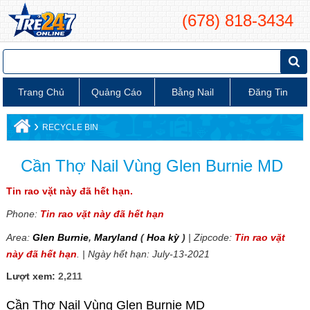
(678) 818-3434
Trang Chủ
Quảng Cáo
Bằng Nail
Đăng Tin
›
RECYCLE BIN
Cần Thợ Nail Vùng Glen Burnie MD
Tin rao vặt này đã hết hạn.
Phone:
Tin rao vặt này đã hết hạn
Area:
Glen Burnie
,
Maryland
(
Hoa kỳ
)
| Zipcode:
Tin rao vặt
này đã hết hạn
. | Ngày hết hạn: July-13-2021
Lượt xem:
2,211
Cần Thợ Nail Vùng Glen Burnie MD