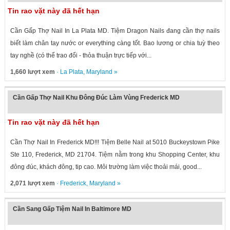
Tin rao vặt này đã hết hạn
Cần Gấp Thợ Nail In La Plata MD. Tiệm Dragon Nails đang cần thợ nails
biết làm chân tay nước or everything càng tốt. Bao lương or chia tuỳ theo
tay nghề (có thể trao đổi - thỏa thuận trực tiếp với...
1,660 lượt xem
·
La Plata
,
Maryland
»
Cần Gấp Thợ Nail Khu Đông Đúc Làm Vùng Frederick MD
Tin rao vặt này đã hết hạn
Cần Thợ Nail In Frederick MD!!! Tiệm Belle Nail at 5010 Buckeystown Pike
Ste 110, Frederick, MD 21704. Tiệm nằm trong khu Shopping Center, khu
đông đúc, khách đông, tip cao. Môi trường làm việc thoải mái, good...
2,071 lượt xem
·
Frederick
,
Maryland
»
Cần Sang Gấp Tiệm Nail In Baltimore MD