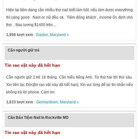
Hiện tại tiệm đang cần nhiều thợ nail biết làm bột, nếu làm được everything
thì càng good. Nam or nữ đều ok. Tiệm đông khách , income ổn định cho
thợ . Bao lương $1400 trên...
1,958 lượt xem
·
Easton
,
Maryland
»
Cần người giữ trẻ
Tin rao vặt này đã hết hạn
Cần người giữ 2 trẻ 18 tháng. Cần hiểu tiếng Anh. Từ thứ hai tới thứ sáu.
Xin liên lạc Đức[tin rao vặt này đã hết hạn]. Xin vui lòng để lại tin nhắn nếu
không trả lời phone. Cám ơn
1,633 lượt xem
·
Germantown
,
Maryland
»
Cần Bán Tiệm Nail In Rockville MD
Tin rao vặt này đã hết hạn