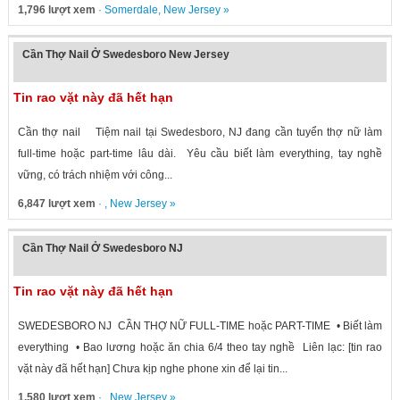
1,796 lượt xem
·
Somerdale
,
New Jersey
»
Cần Thợ Nail Ở Swedesboro New Jersey
Tin rao vặt này đã hết hạn
Cần thợ nail Tiệm nail tại Swedesboro, NJ đang cần tuyển thợ nữ làm
full-time hoặc part-time lâu dài. Yêu cầu biết làm everything, tay nghề
vững, có trách nhiệm với công...
6,847 lượt xem
· ,
New Jersey
»
Cần Thợ Nail Ở Swedesboro NJ
Tin rao vặt này đã hết hạn
SWEDESBORO NJ CẦN THỢ NỮ FULL-TIME hoặc PART-TIME • Biết làm
everything • Bao lương hoặc ăn chia 6/4 theo tay nghề Liên lạc: [tin rao
vặt này đã hết hạn] Chưa kịp nghe phone xin để lại tin...
1,580 lượt xem
· ,
New Jersey
»