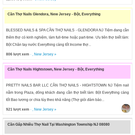
Cần Thợ Nails Glendora, New Jersey - Bột, Everything
BLESSED NAILS & SPA CẦN THỢ NAILS - GLENDORA NJ Tiệm đang cần
thêm thợ có kinh nghiệm, làm full-time hoặc part-time. Ưu tiên thợ biết làm:
Bột Chân tay nước Everything càng tốt Income thợ...
806 lượt xem
· ,
New Jersey
»
Cần Thợ Nails Hightstown, New Jersey - Bột, Everything
PRETTY NAILS BAR LLC CẦN THỢ NAILS - HIGHTSTOWN NJ Tiệm nail
nằm trong Plaza, đông khách đang cần thợ biết làm: Bột Everything càng
tốt Bao lương or chia tùy theo khả năng (Thợ giỏi đảm bảo...
921 lượt xem
· ,
New Jersey
»
Cần Gấp Nhiều Thợ Nail Tại Washington Township NJ 08080