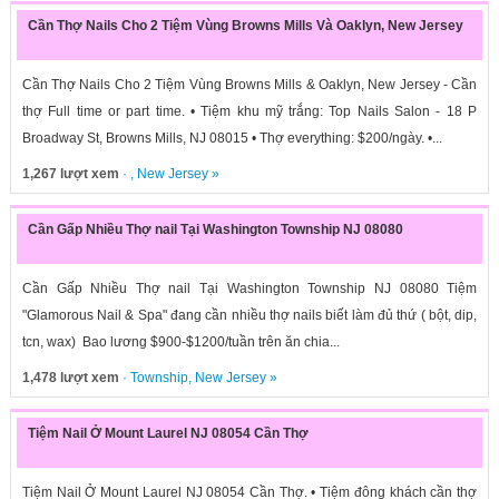
Cần Thợ Nails Cho 2 Tiệm Vùng Browns Mills Và Oaklyn, New Jersey
Cần Thợ Nails Cho 2 Tiệm Vùng Browns Mills & Oaklyn, New Jersey - Cần
thợ Full time or part time. • Tiệm khu mỹ trắng: Top Nails Salon - 18 P
Broadway St, Browns Mills, NJ 08015 • Thợ everything: $200/ngày. •...
1,267 lượt xem
· ,
New Jersey
»
Cần Gấp Nhiều Thợ nail Tại Washington Township NJ 08080
Cần Gấp Nhiều Thợ nail Tại Washington Township NJ 08080 Tiệm
"Glamorous Nail & Spa" đang cần nhiều thợ nails biết làm đủ thứ ( bột, dip,
tcn, wax) Bao lương $900-$1200/tuần trên ăn chia...
1,478 lượt xem
·
Township
,
New Jersey
»
Tiệm Nail Ở Mount Laurel NJ 08054 Cần Thợ
Tiệm Nail Ở Mount Laurel NJ 08054 Cần Thợ. • Tiệm đông khách cần thợ