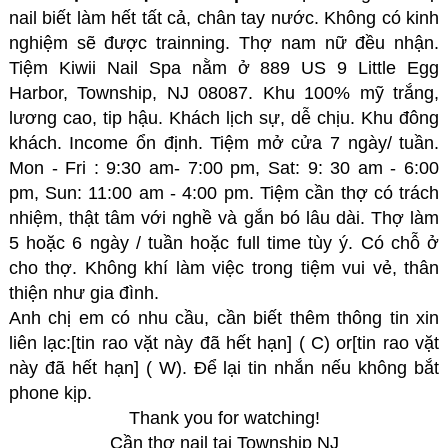
nail biết làm hết tất cả, chân tay nước. Không có kinh
nghiệm sẽ được trainning. Thợ nam nữ đều nhận.
Tiệm Kiwii Nail Spa nằm ở 889 US 9 Little Egg
Harbor, Township, NJ 08087. Khu 100% mỹ trắng,
lương cao, tip hậu. Khách lịch sự, dễ chịu. Khu đông
khách. Income ổn định. Tiệm mở cửa 7 ngày/ tuần.
Mon - Fri : 9:30 am- 7:00 pm, Sat: 9: 30 am - 6:00
pm, Sun: 11:00 am - 4:00 pm. Tiệm cần thợ có trách
nhiệm, thật tâm với nghề và gắn bó lâu dài. Thợ làm
5 hoặc 6 ngày / tuần hoặc full time tùy ý. Có chỗ ở
cho thợ. Không khí làm việc trong tiệm vui vẻ, thân
thiện như gia đình.
Anh chị em có nhu cầu, cần biết thêm thông tin xin
liên lạc:[tin rao vặt này đã hết hạn] ( C) or[tin rao vặt
này đã hết hạn] ( W). Để lại tin nhắn nếu không bắt
phone kịp.
Thank you for watching!
Cần thợ nail tại Township NJ