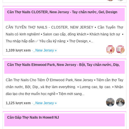
Cần Thợ Nails CLOSTER, New Jersey - Tay chân nước, Gel, Design
CẦN TUYỂN THỢ NAILS - CLOSTER, NEW JERSEY • Cần Tuyển Thợ
Nails có kinh nghiệm! • Salon cao cấp, đông khách • Khách hàng lịch sự •
Thu nhập hấp dẫn ✅ Yêu cầu kỹ năng: • Thợ Design, •...
1,109 lượt xem
· ,
New Jersey
»
Cần Thợ Nails Elmwood Park, New Jersey - Bột, Tay chân nước, Dip,
Cần Thợ Nails Cho Tiệm Ở Elmwood Park, New Jersey • Tiệm cần thợ Tay
chân nước, Bột, Dip,..và thợ làm everything. • Lương cao, tip cao. • Nhận
đào tạo cho thợ muốn học nghề • Tiệm mới sang...
1,125 lượt xem
· ,
New Jersey
»
Cần Gấp Thợ Nails In Howell NJ