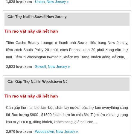
1,828 lượt xem
·
Union
,
New Jersey
»
Cần Thợ Nail In Sewell New Jersey
Tin rao vặt này đã hết hạn
Tiệm Cache Beauty Lounge ở thành phố Sewell tiểu bang New Jersey,
tiệm cách South Philly 20 phút, cách Pennsauken 20 phút đang cần thợ
nail. Tiệm in Washington township, khách my Trang, khách đông, dễ chịu,...
2,523 lượt xem
·
Sewell
,
New Jersey
»
Cần Gấp Thợ Nail In Woodstown NJ
Tin rao vặt này đã hết hạn
Cần gấp thợ nail biết làm bột, chân tay nước hoặc thợ làm everything càng
tốt. Bao lương $900 - $1500 / tuần, hơn ăn chia 6/4. Tiệm lớn và sang trọng
khu m.y t.r.a.n.g, đông khách, khách sang, giá nail cao,...
2,670 lượt xem
·
Woodstown
,
New Jersey
»