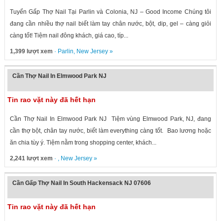
Tuyển Gấp Thợ Nail Tại Parlin và Colonia, NJ – Good Income Chúng tôi
đang cần nhiều thợ nail biết làm tay chân nước, bột, dip, gel – càng giỏi
càng tốt! Tiệm nail đông khách, giá cao, típ...
1,399 lượt xem
·
Parlin
,
New Jersey
»
Cần Thợ Nail In Elmwood Park NJ
Tin rao vặt này đã hết hạn
Cần Thợ Nail In Elmwood Park NJ Tiệm vùng Elmwood Park, NJ, đang
cần thợ bột, chân tay nước, biết làm everything càng tốt. Bao lương hoặc
ăn chia tùy ý. Tiệm nằm trong shopping center, khách...
2,241 lượt xem
· ,
New Jersey
»
Cần Gấp Thợ Nail In South Hackensack NJ 07606
Tin rao vặt này đã hết hạn