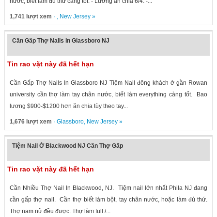
nước, biết làm đủ thứ càng tốt. - Lương ăn chia 6/4. -...
1,741 lượt xem
· ,
New Jersey
»
Cần Gấp Thợ Nails In Glassboro NJ
Tin rao vặt này đã hết hạn
Cần Gấp Thợ Nails In Glassboro NJ Tiệm Nail đông khách ở gần Rowan
university cần thợ làm tay chân nước, biết làm everything càng tốt. Bao
lương $900-$1200 hơn ăn chia tùy theo tay...
1,676 lượt xem
·
Glassboro
,
New Jersey
»
Tiệm Nail Ở Blackwood NJ Cần Thợ Gấp
Tin rao vặt này đã hết hạn
Cần Nhiều Thợ Nail In Blackwood, NJ. Tiệm nail lớn nhất Phila NJ đang
cần gấp thợ nail. Cần thợ biết làm bột, tay chân nước, hoặc làm đủ thứ.
Thợ nam nữ đều được. Thợ làm full /...