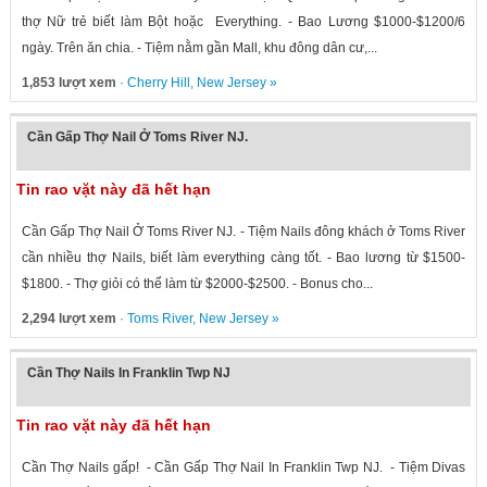
thợ Nữ trẻ biết làm Bột hoặc Everything. - Bao Lương $1000-$1200/6
ngày. Trên ăn chia. - Tiệm nằm gần Mall, khu đông dân cư,...
1,853 lượt xem
·
Cherry Hill
,
New Jersey
»
Cần Gấp Thợ Nail Ở Toms River NJ.
Tin rao vặt này đã hết hạn
Cần Gấp Thợ Nail Ở Toms River NJ. - Tiệm Nails đông khách ở Toms River
cần nhiều thợ Nails, biết làm everything càng tốt. - Bao lương từ $1500-
$1800. - Thợ giỏi có thể làm từ $2000-$2500. - Bonus cho...
2,294 lượt xem
·
Toms River
,
New Jersey
»
Cần Thợ Nails In Franklin Twp NJ
Tin rao vặt này đã hết hạn
Cần Thợ Nails gấp! - Cần Gấp Thợ Nail In Franklin Twp NJ. - Tiệm Divas