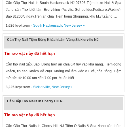
Cần Gấp Thợ Nail In South Hackensack NJ 07606 Tiệm Luxe Nail & Spa
đang cần Thợ biết làm Everything (Acrylic, Gel builder,Pedicure,Waxing).
Bao $1200/6 ngày.Trên ăn chia Tiệm trong Shopping, khu M.ỹ t.r.ắ.ng ,...
1,626 lượt xem
·
South Hackensack
,
New Jersey
»
Cần Thợ Nail Tiệm Đông Khách Làm Vùng Sicklerville NJ
Tin rao vặt này đã hết hạn
Cần thợ nail gấp. Bao lương hơn ăn chia 6/4 tùy vào khả năng. Tiệm đông
khách, tip cao, khách dễ chịu. Không khí làm việc vui vẻ, hòa đồng. Tiệm
mở cửa từ 10:00 am đến 7:00 pm. Muốn biết...
3,225 lượt xem
·
Sicklerville
,
New Jersey
»
Cần Gấp Thợ Nails In Cherry Hill NJ
Tin rao vặt này đã hết hạn
Cần Gấp Thợ Nails In Cherry Hill NJ Tiệm Q Nails & Spa đang cần thêm