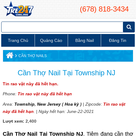
(678) 818-3434
Trang Chủ
Quảng Cáo
Bằng Nail
Đăng Tin
›
CẦN THỢ NAILS
Cần Thợ Nail Tại Township NJ
Tin rao vặt này đã hết hạn.
Phone:
Tin rao vặt này đã hết hạn
Area:
Township
,
New Jersey
(
Hoa kỳ
)
| Zipcode:
Tin rao vặt
này đã hết hạn
. | Ngày hết hạn: June-22-2021
Lượt xem:
2,400
Cần Thợ Nail Tại Township NJ
. Tiệm đang cần thợ