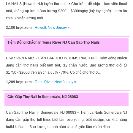
LV NAILS (Howell, NJ) tuyển thợ nail • Chủ trẻ – dễ chịu – làm việc thoải
mái, không áp lực • Bao lương $200 – $300/ngày (tuỳ tay nghề) – hơn ăn
chia • Nhận lương mỗi...
2,180 lượt xem
·
Howell
,
New Jersey
»
Tiệm Đông Khách In Toms River NJ Cần Gấp Thợ Nails
USA SPA N NAILS - CẦN GẤP THỢ IN TOMS RIVER NJ!!! Tiệm đông khách
đang cần thợ nails biết làm bột, tay chân nước. Bao lương thợ giỏi từ
$1750 - $2000 trên ăn chia 65% - 70%. Có chỗ cho thợ ở...
1,209 lượt xem
·
Toms River
,
New Jersey
»
Cần Gấp Thợ Nail In Somerdale, NJ 08083
Cần Gấp Thợ Nail In Somerdale, NJ 08083 – Tiệm La Nails Somerdale NJ
đang cần gấp thợ full time, biết làm everything, biết design, có khả năng
build khách. – Bao lương quanh năm cho a/c yên tâm và ổn định...