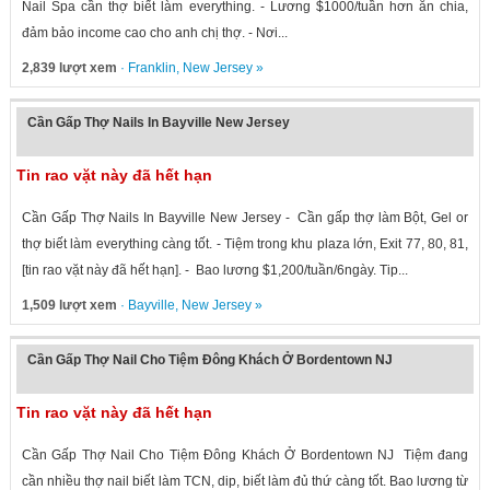
Nail Spa cần thợ biết làm everything. - Lương $1000/tuần hơn ăn chia,
đảm bảo income cao cho anh chị thợ. - Nơi...
2,839 lượt xem
·
Franklin
,
New Jersey
»
Cần Gấp Thợ Nails In Bayville New Jersey
Tin rao vặt này đã hết hạn
Cần Gấp Thợ Nails In Bayville New Jersey - Cần gấp thợ làm Bột, Gel or
thợ biết làm everything càng tốt. - Tiệm trong khu plaza lớn, Exit 77, 80, 81,
[tin rao vặt này đã hết hạn]. - Bao lương $1,200/tuần/6ngày. Tip...
1,509 lượt xem
·
Bayville
,
New Jersey
»
Cần Gấp Thợ Nail Cho Tiệm Đông Khách Ở Bordentown NJ
Tin rao vặt này đã hết hạn
Cần Gấp Thợ Nail Cho Tiệm Đông Khách Ở Bordentown NJ Tiệm đang
cần nhiều thợ nail biết làm TCN, dip, biết làm đủ thứ càng tốt. Bao lương từ