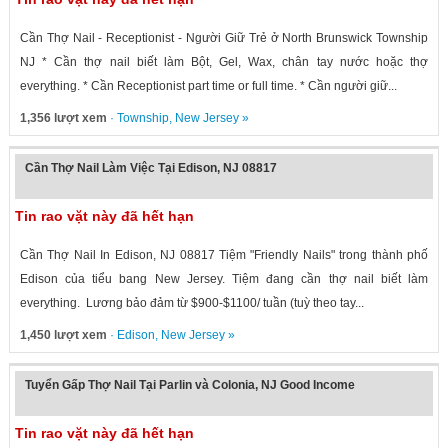
Cần Thợ Nail - Receptionist - Người Giữ Trẻ ở North Brunswick Township
NJ * Cần thợ nail biết làm Bột, Gel, Wax, chân tay nước hoặc thợ
everything. * Cần Receptionist part time or full time. * Cần người giữ...
1,356 lượt xem
·
Township
,
New Jersey
»
Cần Thợ Nail Làm Việc Tại Edison, NJ 08817
Tin rao vặt này đã hết hạn
Cần Thợ Nail In Edison, NJ 08817 Tiệm "Friendly Nails" trong thành phố
Edison của tiểu bang New Jersey. Tiệm đang cần thợ nail biết làm
everything. Lương bảo đảm từ $900-$1100/ tuần (tuỳ theo tay...
1,450 lượt xem
·
Edison
,
New Jersey
»
Tuyển Gấp Thợ Nail Tại Parlin và Colonia, NJ Good Income
Tin rao vặt này đã hết hạn