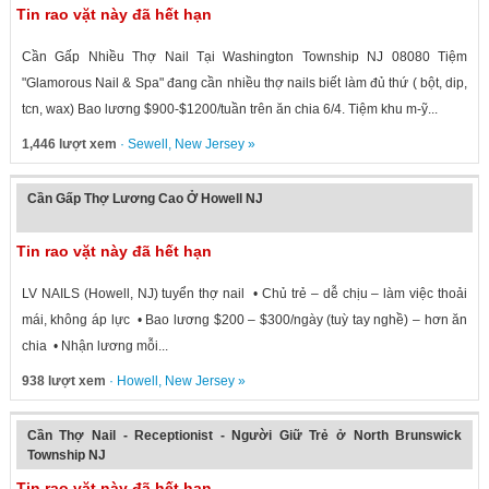
Tin rao vặt này đã hết hạn
Cần Gấp Nhiều Thợ Nail Tại Washington Township NJ 08080 Tiệm
"Glamorous Nail & Spa" đang cần nhiều thợ nails biết làm đủ thứ ( bột, dip,
tcn, wax) Bao lương $900-$1200/tuần trên ăn chia 6/4. Tiệm khu m-ỹ...
1,446 lượt xem
·
Sewell
,
New Jersey
»
Cần Gấp Thợ Lương Cao Ở Howell NJ
Tin rao vặt này đã hết hạn
LV NAILS (Howell, NJ) tuyển thợ nail • Chủ trẻ – dễ chịu – làm việc thoải
mái, không áp lực • Bao lương $200 – $300/ngày (tuỳ tay nghề) – hơn ăn
chia • Nhận lương mỗi...
938 lượt xem
·
Howell
,
New Jersey
»
Cần Thợ Nail - Receptionist - Người Giữ Trẻ ở North Brunswick
Township NJ
Tin rao vặt này đã hết hạn