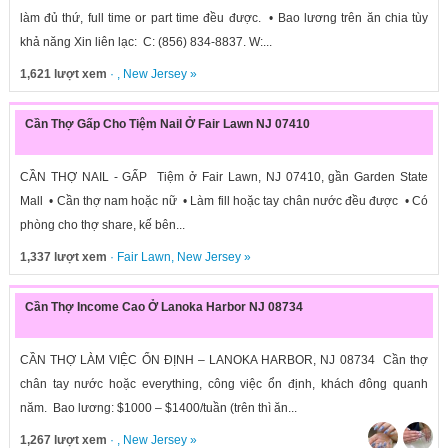
làm đủ thứ, full time or part time đều được. • Bao lương trên ăn chia tùy
khả năng Xin liên lạc: C: (856) 834-8837. W:...
1,621 lượt xem
· ,
New Jersey
»
Cần Thợ Gấp Cho Tiệm Nail Ở Fair Lawn NJ 07410
CẦN THỢ NAIL - GẤP Tiệm ở Fair Lawn, NJ 07410, gần Garden State
Mall • Cần thợ nam hoặc nữ • Làm fill hoặc tay chân nước đều được • Có
phòng cho thợ share, kế bên...
1,337 lượt xem
·
Fair Lawn
,
New Jersey
»
Cần Thợ Income Cao Ở Lanoka Harbor NJ 08734
CẦN THỢ LÀM VIỆC ỔN ĐỊNH – LANOKA HARBOR, NJ 08734 Cần thợ
chân tay nước hoặc everything, công việc ổn định, khách đông quanh
năm. Bao lương: $1000 – $1400/tuần (trên thì ăn...
1,267 lượt xem
· ,
New Jersey
»