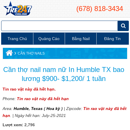
(678) 818-3434
Trang Chủ
Quảng Cáo
Bằng Nail
Đăng Tin
›
CẦN THỢ NAILS
Cần thợ nail nam nữ In Humble TX bao
lương $900- $1,200/ 1 tuần
Tin rao vặt này đã hết hạn.
Phone:
Tin rao vặt này đã hết hạn
Area:
Humble
,
Texas
(
Hoa kỳ
)
| Zipcode:
Tin rao vặt này đã hết
hạn
. | Ngày hết hạn: July-25-2021
Lượt xem:
2,796