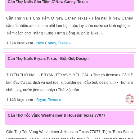
Cần Thợ Nails Cho Tiệm Ở New Caney, Texas
Cần Thợ Nails Cho Tiệm Ở New Caney, Texas - Tiêm nail ở New Caney
cần rất nhiều anh chị em biết làm bột hoặc tay chân nước có kinh nghiệm. -
Tiệm cách chợ Thắng Hưng, Hưng Đông 30 phút lái xe. -...
1,324 lượt xem
·
New Caney
,
Texas
»
Cần Thợ Nails Bryan, Texas - Bột, Gel, Design
TUYỂN THỢ NAIL - BRYAN, TEXAS ** YÊU CẦU • Thợ có license • Có thể
làm đầy đủ các dịch vụ nail (gel x, builder gel, đắp bột, design,...) • Thợ làm
chân, tay, nước (female only) • Thái độ thân...
1,143 lượt xem
·
Bryan
,
Texas
»
Cần Thợ Tóc Vùng Westheimer & Houston Texas 77077
Cần Thợ Tóc Vùng Westheimer & Houston Texas 77077 Tiệm "Rima Salon