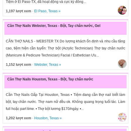
Tiệm ở El Paso-TX, đã hoạt động và cực kỳ đông...
1,197 lượt xem
·
El Paso
,
Texas
»
Cần Thợ Nails Webster, Texas - Bột, Tay chân nước, Gel
CẦN THỢ NAILS - WEBSTER TX Do lượng khách ổn định và nhu cầu tăng
cao, tiệm hiện cần tuyển: Thợ bột (Acrylic Technician) Thợ tay chân nước
(Manicure & Pedicure Technician) Facial / Esthetician Ưu...
1,152 lượt xem
·
Webster
,
Texas
»
Cần Thợ Nails Houston, Texas - Bột, Tay chân nước
Cần Thợ Nails Gấp Tại Houston, Texas • Tiệm đang cần thợ nail biết làm
bột, tay chân nước. Thợ nam nữ đều ok. Không quang trọng tuổi tác. Làm
full hoặc part time. • Thợ bột lương $170/ngày. •...
1,202 lượt xem
·
Houston
,
Texas
»