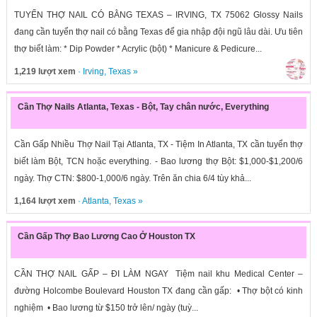
TUYỂN THỢ NAIL CÓ BẰNG TEXAS – IRVING, TX 75062 Glossy Nails
đang cần tuyển thợ nail có bằng Texas để gia nhập đội ngũ lâu dài. Ưu tiên
thợ biết làm: * Dip Powder * Acrylic (bột) * Manicure & Pedicure...
1,219 lượt xem
·
Irving
,
Texas
»
Cần Thợ Nails Atlanta, Texas - Bột, Tay chân nước, Everything
Cần Gấp Nhiều Thợ Nail Tại Atlanta, TX - Tiệm In Atlanta, TX cần tuyển thợ
biết làm Bột, TCN hoặc everything. - Bao lương thợ Bột: $1,000-$1,200/6
ngày. Thợ CTN: $800-1,000/6 ngày. Trên ăn chia 6/4 tùy khả...
1,164 lượt xem
·
Atlanta
,
Texas
»
Cần Gấp Thợ Bao Lương Cao Ở Houston TX
CẦN THỢ NAIL GẤP – ĐI LÀM NGAY Tiệm nail khu Medical Center –
đường Holcombe Boulevard Houston TX đang cần gấp: • Thợ bột có kinh
nghiệm • Bao lương từ $150 trở lên/ ngày (tuỳ...