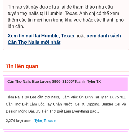
Tin rao vặt này được lưu lại để tham khảo nhu cầu
tuyển thợ nails tại Humble, Texas. Anh chị có thể xem
thêm các tin mới hơn trong khu vực hoặc các thành phố
lân cận.
Xem tin nail tại Humble, Texas
hoặc
xem danh sách
Cần Thợ Nails mới nhất
.
Tin liên quan
Cần Thơ Nails Bao Lương $900- $1000/ Tuần In Tyler TX
Tiệm Nails By Lee cần thợ nails, Làm Việc Ổn Định Tại Tyler TX 75701.
Cần Thợ Biết Làm Bột, Tay Chân Nước, Gel X, Dipping, Builder Gel Và
Design Móng Dài. Ưu Tiên Thợ Biết Làm Everything Bao...
2,274 lượt xem
·
Tyler
,
Texas
»