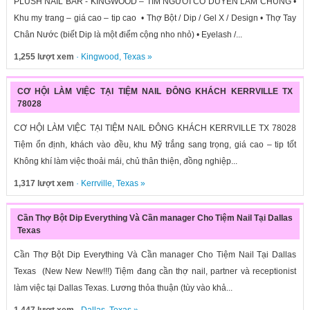
PLUSH NAIL BAR - KINGWOOD – TÌM NGƯỜI CÓ DUYÊN LÀM CHUNG •
Khu my trang – giá cao – tip cao • Thợ Bột / Dip / Gel X / Design • Thợ Tay
Chân Nước (biết Dip là một điểm cộng nho nhỏ) • Eyelash /...
1,255 lượt xem
·
Kingwood
,
Texas
»
CƠ HỘI LÀM VIỆC TẠI TIỆM NAIL ĐÔNG KHÁCH KERRVILLE TX
78028
CƠ HỘI LÀM VIỆC TẠI TIỆM NAIL ĐÔNG KHÁCH KERRVILLE TX 78028
Tiệm ổn định, khách vào đều, khu Mỹ trắng sang trọng, giá cao – tip tốt
Không khí làm việc thoải mái, chủ thân thiện, đồng nghiệp...
1,317 lượt xem
·
Kerrville
,
Texas
»
Cần Thợ Bột Dip Everything Và Cần manager Cho Tiệm Nail Tại Dallas
Texas
Cần Thợ Bột Dip Everything Và Cần manager Cho Tiệm Nail Tại Dallas
Texas (New New New!!!) Tiệm đang cần thợ nail, partner và receptionist
làm việc tại Dallas Texas. Lương thỏa thuận (tùy vào khả...