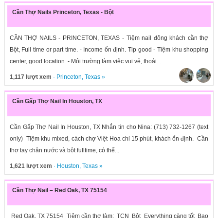
Cần Thợ Nails Princeton, Texas - Bột
CẦN THỢ NAILS - PRINCETON, TEXAS - Tiệm nail đông khách cần thợ
Bột, Full time or part time. - Income ổn định. Tip good - Tiệm khu shopping
center, good location. - Môi trường làm việc vui vẻ, thoải...
1,117 lượt xem
·
Princeton
,
Texas
»
Cần Gấp Thợ Nail In Houston, TX
Cần Gấp Thợ Nail In Houston, TX Nhắn tin cho Nina: (713) 732-1267 (text
only) Tiệm khu mixed, cách chợ Việt Hoa chỉ 15 phút, khách ổn định. Cần
thợ tay chân nước và bột fulltime, có thể...
1,621 lượt xem
·
Houston
,
Texas
»
Cần Thợ Nail – Red Oak, TX 75154
Red Oak, TX 75154 Tiệm cần thợ làm: TCN Bột Everything càng tốt Bao