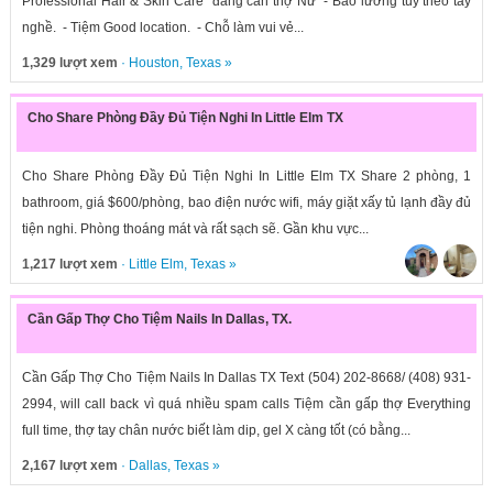
Professional Hair & Skin Care" đang cần thợ Nữ - Bao lương tùy theo tay
nghề. - Tiệm Good location. - Chỗ làm vui vẻ...
1,329 lượt xem
·
Houston
,
Texas
»
Cho Share Phòng Đầy Đủ Tiện Nghi In Little Elm TX
Cho Share Phòng Đầy Đủ Tiện Nghi In Little Elm TX Share 2 phòng, 1
bathroom, giá $600/phòng, bao điện nước wifi, máy giặt xấy tủ lạnh đầy đủ
tiện nghi. Phòng thoáng mát và rất sạch sẽ. Gần khu vực...
1,217 lượt xem
·
Little Elm
,
Texas
»
Cần Gấp Thợ Cho Tiệm Nails In Dallas, TX.
Cần Gấp Thợ Cho Tiệm Nails In Dallas TX Text (504) 202-8668/ (408) 931-
2994, will call back vì quá nhiều spam calls Tiệm cần gấp thợ Everything
full time, thợ tay chân nước biết làm dip, gel X càng tốt (có bằng...
2,167 lượt xem
·
Dallas
,
Texas
»