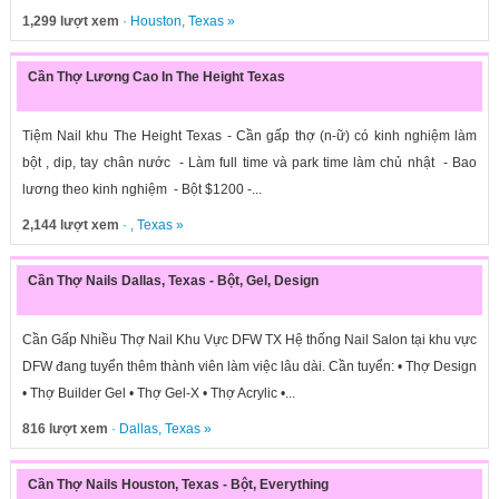
1,299 lượt xem
·
Houston
,
Texas
»
Cần Thợ Lương Cao In The Height Texas
Tiệm Nail khu The Height Texas - Cần gấp thợ (n-ữ) có kinh nghiệm làm
bột , dip, tay chân nước - Làm full time và park time làm chủ nhật - Bao
lương theo kinh nghiệm - Bột $1200 -...
2,144 lượt xem
· ,
Texas
»
Cần Thợ Nails Dallas, Texas - Bột, Gel, Design
Cần Gấp Nhiều Thợ Nail Khu Vực DFW TX Hệ thống Nail Salon tại khu vực
DFW đang tuyển thêm thành viên làm việc lâu dài. Cần tuyển: • Thợ Design
• Thợ Builder Gel • Thợ Gel-X • Thợ Acrylic •...
816 lượt xem
·
Dallas
,
Texas
»
Cần Thợ Nails Houston, Texas - Bột, Everything