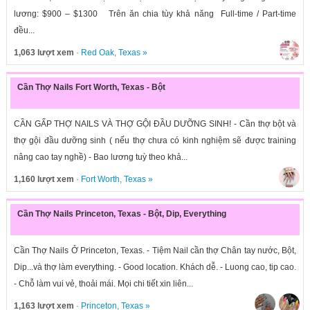
lương: $900 – $1300 Trên ăn chia tùy khả năng Full-time / Part-time
đều...
1,063 lượt xem
·
Red Oak
,
Texas
»
Cần Thợ Nails Fort Worth, Texas - Bột
CẦN GẤP THỢ NAILS VÀ THỢ GỘI ĐẦU DƯỠNG SINH! - Cần thợ bột và
thợ gội đầu dưỡng sinh ( nếu thợ chưa có kinh nghiệm sẽ được training
nâng cao tay nghề) - Bao lương tuỳ theo khả...
1,160 lượt xem
·
Fort Worth
,
Texas
»
Cần Thợ Nails Princeton, Texas - Bột, Dip, Everything
Cần Thợ Nails Ở Princeton, Texas. - Tiệm Nail cần thợ Chân tay nước, Bột,
Dip...và thợ làm everything. - Good location. Khách dễ. - Luong cao, tip cao.
- Chỗ làm vui vẻ, thoải mái. Mọi chi tiết xin liên...
1,163 lượt xem
·
Princeton
,
Texas
»