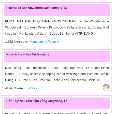
Plush Nail Bar Now Hiring Montgomery TX
PLUSH NAIL BAR NOW HIRING MONTGOMERY TX The Woodlands –
Woodforest – Conroe – Willis – Kingwood – Bellaire Gia nhập đội ngũ Nail
cao cấp – Nơi tài năng & đam mê được trân trọng! VỊ TRÍ ĐANG...
1,252 lượt xem
·
Montgomery
,
Texas
»
Now Hiring – Nail Technicians
Now Hiring – Nail Technicians Dallas , Highland Park, TX Snider Plaza
Center – A busy, upscale shopping center with high-end clientele. We’re
Hiring: Full-Time & Part-Time Nail Technicians Services We Offer: Gel...
48 lượt xem
· ,
Texas
»
Cần Thợ Nail Cho tiệm Vùng Kingwood, TX