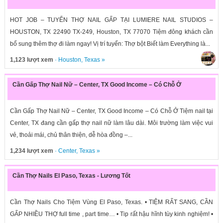
HOT JOB – TUYỂN THỢ NAIL GẤP TẠI LUMIERE NAIL STUDIOS –
HOUSTON, TX 22490 TX-249, Houston, TX 77070 Tiệm đông khách cần
bổ sung thêm thợ đi làm ngay! Vị trí tuyển: Thợ bột Biết làm Everything là...
1,123 lượt xem
·
Houston
,
Texas
»
Cần Gấp Thợ Nail Nữ – Center, TX Good Income – Có Chỗ Ở
Cần Gấp Thợ Nail Nữ – Center, TX Good Income – Có Chỗ Ở Tiệm nail tại
Center, TX đang cần gấp thợ nail nữ làm lâu dài. Môi trường làm việc vui
vẻ, thoải mái, chủ thân thiện, dễ hòa đồng –...
1,234 lượt xem
·
Center
,
Texas
»
Cần Thợ Nails El Paso, Texas - Lương Tốt
Cần Thợ Nails Cho Tiệm Vùng El Paso, Texas. • TIỆM RẤT SANG, CẦN
GẤP NHIỀU THỢ full time , part time… • Tip rất hậu hĩnh tùy kinh nghiệm! •