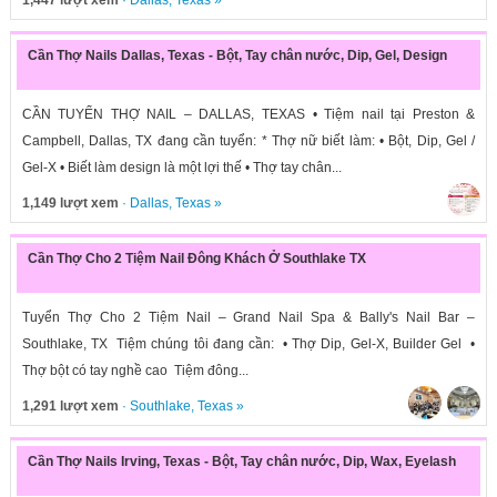
1,447 lượt xem
·
Dallas
,
Texas
»
Cần Thợ Nails Dallas, Texas - Bột, Tay chân nước, Dip, Gel, Design
CẦN TUYỂN THỢ NAIL – DALLAS, TEXAS • Tiệm nail tại Preston &
Campbell, Dallas, TX đang cần tuyển: * Thợ nữ biết làm: • Bột, Dip, Gel /
Gel-X • Biết làm design là một lợi thế • Thợ tay chân...
1,149 lượt xem
·
Dallas
,
Texas
»
Cần Thợ Cho 2 Tiệm Nail Đông Khách Ở Southlake TX
Tuyển Thợ Cho 2 Tiệm Nail – Grand Nail Spa & Bally's Nail Bar –
Southlake, TX Tiệm chúng tôi đang cần: • Thợ Dip, Gel-X, Builder Gel •
Thợ bột có tay nghề cao Tiệm đông...
1,291 lượt xem
·
Southlake
,
Texas
»
Cần Thợ Nails Irving, Texas - Bột, Tay chân nước, Dip, Wax, Eyelash