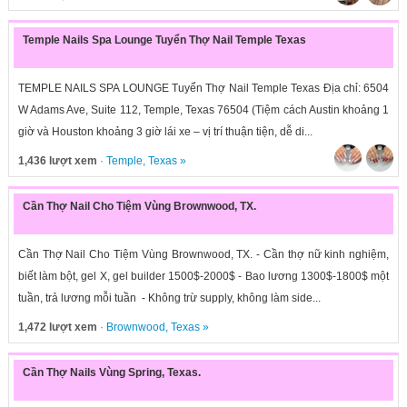
Temple Nails Spa Lounge Tuyển Thợ Nail Temple Texas
TEMPLE NAILS SPA LOUNGE Tuyển Thợ Nail Temple Texas Địa chỉ: 6504
W Adams Ave, Suite 112, Temple, Texas 76504 (Tiệm cách Austin khoảng 1
giờ và Houston khoảng 3 giờ lái xe – vị trí thuận tiện, dễ di...
1,436 lượt xem
·
Temple
,
Texas
»
Cần Thợ Nail Cho Tiệm Vùng Brownwood, TX.
Cần Thợ Nail Cho Tiệm Vùng Brownwood, TX. - Cần thợ nữ kinh nghiệm,
biết làm bột, gel X, gel builder 1500$-2000$ - Bao lương 1300$-1800$ một
tuần, trả lương mỗi tuần - Không trừ supply, không làm side...
1,472 lượt xem
·
Brownwood
,
Texas
»
Cần Thợ Nails Vùng Spring, Texas.