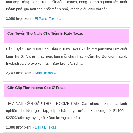
nail đẹp- rộng- sang trọng, rất đông khách, trong shopping mall lớn nhất
thành phố, giá nail cao nhất thành phố, khách giàu chịu xài tiền...
3,050 lượt xem
·
El Paso
,
Texas
»
Cần Tuyển Thợ Nails Cho Tiệm In Katy Texas
Cần Tuyển Thợ Nails Cho Tiệm In Katy Texas - Cần thợ part time làm cuối
tuần thứ 6, 7, chủ nhật hoặc làm mỗi chủ nhật. - Cần thợ Bột giỏi, Facial,
Eyelash và thợ everything. - Bao lương/ăn chia...
2,743 lượt xem
·
Katy
,
Texas
»
Cần Gấp Thợ Income Cao Ở Texas
TIỆM NAIL CẦN GẤP THỢ - INCOME CAO Cần nhiều thợ nail có kinh
nghiệm: builder gel, tap, dip, chân tay nước. • Lương từ $1400 -
$2200/tuần tuỳ tay nghề • Bao lương cao nếu...
1,380 lượt xem
·
Dallas
,
Texas
»