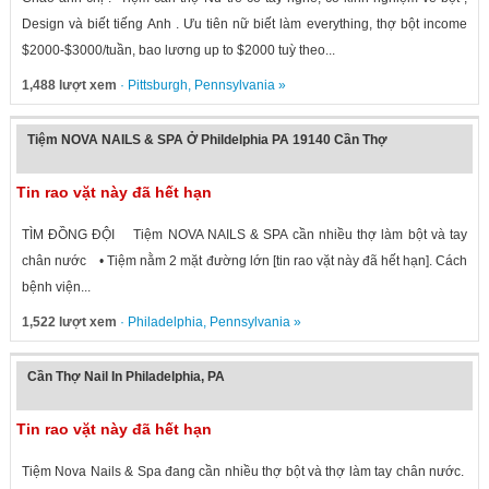
Design và biết tiếng Anh . Ưu tiên nữ biết làm everything, thợ bột income
$2000-$3000/tuần, bao lương up to $2000 tuỳ theo...
1,488 lượt xem
·
Pittsburgh
,
Pennsylvania
»
Tiệm NOVA NAILS & SPA Ở Phildelphia PA 19140 Cần Thợ
Tin rao vặt này đã hết hạn
TÌM ĐỒNG ĐỘI Tiệm NOVA NAILS & SPA cần nhiều thợ làm bột và tay
chân nước • Tiệm nằm 2 mặt đường lớn [tin rao vặt này đã hết hạn]. Cách
bệnh viện...
1,522 lượt xem
·
Philadelphia
,
Pennsylvania
»
Cần Thợ Nail In Philadelphia, PA
Tin rao vặt này đã hết hạn
Tiệm Nova Nails & Spa đang cần nhiều thợ bột và thợ làm tay chân nước.