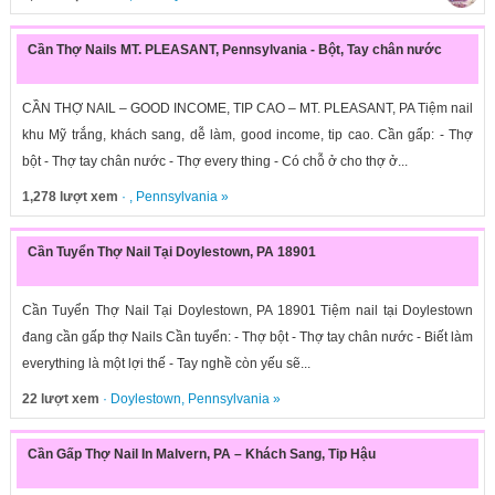
Cần Thợ Nails MT. PLEASANT, Pennsylvania - Bột, Tay chân nước
CẦN THỢ NAIL – GOOD INCOME, TIP CAO – MT. PLEASANT, PA Tiệm nail
khu Mỹ trắng, khách sang, dễ làm, good income, tip cao. Cần gấp: - Thợ
bột - Thợ tay chân nước - Thợ every thing - Có chỗ ở cho thợ ở...
1,278 lượt xem
· ,
Pennsylvania
»
Cần Tuyển Thợ Nail Tại Doylestown, PA 18901
Cần Tuyển Thợ Nail Tại Doylestown, PA 18901 Tiệm nail tại Doylestown
đang cần gấp thợ Nails Cần tuyển: - Thợ bột - Thợ tay chân nước - Biết làm
everything là một lợi thế - Tay nghề còn yếu sẽ...
22 lượt xem
·
Doylestown
,
Pennsylvania
»
Cần Gấp Thợ Nail In Malvern, PA – Khách Sang, Tip Hậu