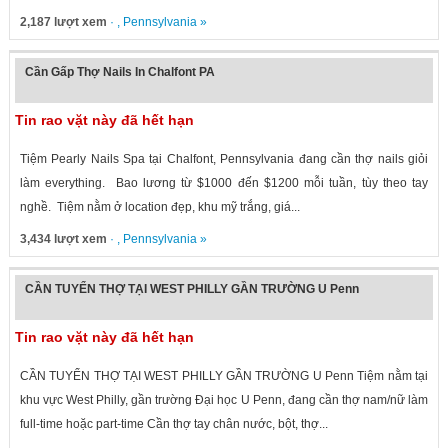
2,187 lượt xem
· ,
Pennsylvania
»
Cần Gấp Thợ Nails In Chalfont PA
Tin rao vặt này đã hết hạn
Tiệm Pearly Nails Spa tại Chalfont, Pennsylvania đang cần thợ nails giỏi
làm everything. Bao lương từ $1000 đến $1200 mỗi tuần, tùy theo tay
nghề. Tiệm nằm ở location đẹp, khu mỹ trắng, giá...
3,434 lượt xem
· ,
Pennsylvania
»
CẦN TUYỂN THỢ TẠI WEST PHILLY GẦN TRƯỜNG U Penn
Tin rao vặt này đã hết hạn
CẦN TUYỂN THỢ TẠI WEST PHILLY GẦN TRƯỜNG U Penn Tiệm nằm tại
khu vực West Philly, gần trường Đại học U Penn, đang cần thợ nam/nữ làm
full-time hoặc part-time Cần thợ tay chân nước, bột, thợ...