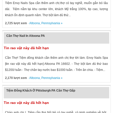
Tiệm Envy Nails Spa cần thêm anh chị thợ có tay nghề, muốn gắn bó lâu
dài. Tiệm nằm tại khu center lớn, khách Mỹ trắng 100%, tip cao, lượng
khách ổn định quanh năm. Thợ bột làm đủ thứ...
2,725 lượt xem
·
Altoona
,
Pennsylvania
»
Cần Thợ Nail In Altoona PA
Tin rao vặt này đã hết hạn
Cần Thợ! Tiệm đông khách cần thêm anh chị thợ tới làm. Envy Nails Spa
[tin rao vặt này đã hết hạn] Altoona PA 16602. - Thợ bột làm đủ thứ bao
$1200/ tuần - Thợ chân tay nước bao $1000 tuần. - Trên ăn chia. - Tiệm...
2,170 lượt xem
·
Altoona
,
Pennsylvania
»
Tiệm Đông Khách Ở Pittsburgh PA Cần Thợ Gấp
Tin rao vặt này đã hết hạn
Chào anh chị ! Tiệm cần thợ Nữ trẻ có tay nghề, có kinh nghiệm về bột ,