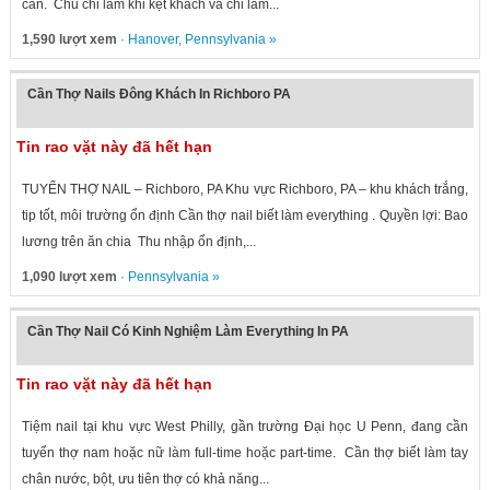
cần. Chủ chỉ làm khi kẹt khách và chỉ làm...
1,590 lượt xem
·
Hanover
,
Pennsylvania
»
Cần Thợ Nails Đông Khách In Richboro PA
Tin rao vặt này đã hết hạn
TUYỂN THỢ NAIL – Richboro, PA Khu vực Richboro, PA – khu khách trắng,
tip tốt, môi trường ổn định Cần thợ nail biết làm everything . Quyền lợi: Bao
lương trên ăn chia Thu nhập ổn định,...
1,090 lượt xem
·
Pennsylvania
»
Cần Thợ Nail Có Kinh Nghiệm Làm Everything In PA
Tin rao vặt này đã hết hạn
Tiệm nail tại khu vực West Philly, gần trường Đại học U Penn, đang cần
tuyển thợ nam hoặc nữ làm full-time hoặc part-time. Cần thợ biết làm tay
chân nước, bột, ưu tiên thợ có khả năng...