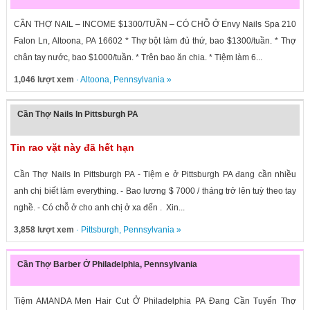
CẦN THỢ NAIL – INCOME $1300/TUẦN – CÓ CHỖ Ở Envy Nails Spa 210
Falon Ln, Altoona, PA 16602 * Thợ bột làm đủ thứ, bao $1300/tuần. * Thợ
chân tay nước, bao $1000/tuần. * Trên bao ăn chia. * Tiệm làm 6...
1,046 lượt xem
·
Altoona
,
Pennsylvania
»
Cần Thợ Nails In Pittsburgh PA
Tin rao vặt này đã hết hạn
Cần Thợ Nails In Pittsburgh PA - Tiệm e ở Pittsburgh PA đang cần nhiều
anh chị biết làm everything. - Bao lương $ 7000 / tháng trở lên tuỳ theo tay
nghề. - Có chỗ ở cho anh chị ở xa đến . Xin...
3,858 lượt xem
·
Pittsburgh
,
Pennsylvania
»
Cần Thợ Barber Ở Philadelphia, Pennsylvania
Tiệm AMANDA Men Hair Cut Ở Philadelphia PA Đang Cần Tuyển Thợ