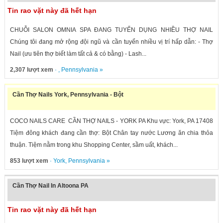
Tin rao vặt này đã hết hạn
CHUỖI SALON OMNIA SPA ĐANG TUYỂN DỤNG NHIỀU THỢ NAIL
Chúng tôi đang mở rộng đội ngũ và cần tuyển nhiều vị trí hấp dẫn: - Thợ
Nail (ưu tiên thợ biết làm tất cả & có bằng) - Lash...
2,307 lượt xem
· ,
Pennsylvania
»
Cần Thợ Nails York, Pennsylvania - Bột
COCO NAILS CARE CẦN THỢ NAILS - YORK PA Khu vực: York, PA 17408
Tiệm đông khách đang cần thợ: Bột Chân tay nước Lương ăn chia thỏa
thuận. Tiệm nằm trong khu Shopping Center, sầm uất, khách...
853 lượt xem
·
York
,
Pennsylvania
»
Cần Thợ Nail In Altoona PA
Tin rao vặt này đã hết hạn