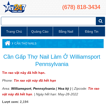
(678) 818-3434
Trang Chủ
Quảng Cáo
Bằng Nail
Đăng Tin
›
CẦN THỢ NAILS
Cần Gấp Thợ Nail Làm Ở Williamsport
Pennsylvania
Tin rao vặt này đã hết hạn.
Phone:
Tin rao vặt này đã hết hạn
Area:
Williamsport
,
Pennsylvania
(
Hoa kỳ
)
| Zipcode:
Tin rao
vặt này đã hết hạn
. | Ngày hết hạn: May-28-2022
Lượt xem:
2,194