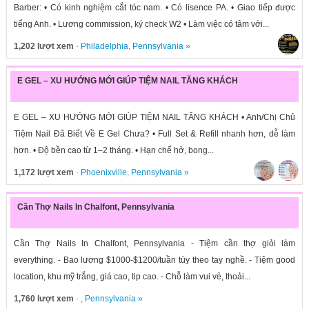
Barber: • Có kinh nghiệm cắt tóc nam. • Có lisence PA. • Giao tiếp được
tiếng Anh. • Lương commission, ký check W2 • Làm việc có tâm với...
1,202 lượt xem
·
Philadelphia
,
Pennsylvania
»
E GEL – XU HƯỚNG MỚI GIÚP TIỆM NAIL TĂNG KHÁCH
E GEL – XU HƯỚNG MỚI GIÚP TIỆM NAIL TĂNG KHÁCH • Anh/Chị Chủ
Tiệm Nail Đã Biết Về E Gel Chưa? • Full Set & Refill nhanh hơn, dễ làm
hơn. • Độ bền cao từ 1–2 tháng. • Hạn chế hở, bong...
1,172 lượt xem
·
Phoenixville
,
Pennsylvania
»
Cần Thợ Nails In Chalfont, Pennsylvania
Cần Thợ Nails In Chalfont, Pennsylvania - Tiệm cần thợ giỏi làm
everything. - Bao lương $1000-$1200/tuần tùy theo tay nghề. - Tiệm good
location, khu mỹ trắng, giá cao, tip cao. - Chỗ làm vui vẻ, thoải...
1,760 lượt xem
· ,
Pennsylvania
»