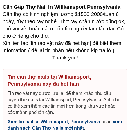
Cần Gấp Thợ Nail In Williamsport Pennsylvania
Cần thợ có kinh nghiệm lương $1500-2000/tuan 6
ngày, tùy theo tay nghề. Thợ tay chân nước cũng ok,
chủ vui vẻ thoải mái muốn tìm người làm lâu dài. Có
chỗ ở rieng cho thợ.
Xin liên lạc [tin rao vặt này đã hết hạn] để biết thêm
infomation ( để lại tin nhắn nếu không kịp trả lời)
Thank you!
Tin cần thợ nails tại Williamsport,
Pennsylvania này đã hết hạn
Tin rao vặt này được lưu lại để tham khảo nhu cầu
tuyển thợ nails tại Williamsport, Pennsylvania. Anh chị
có thể xem thêm các tin mới hơn trong khu vực hoặc
các thành phố lân cận.
Xem tin nail tại Williamsport, Pennsylvania
hoặc
xem
danh sách Cần Thợ Nails mới nhất
.