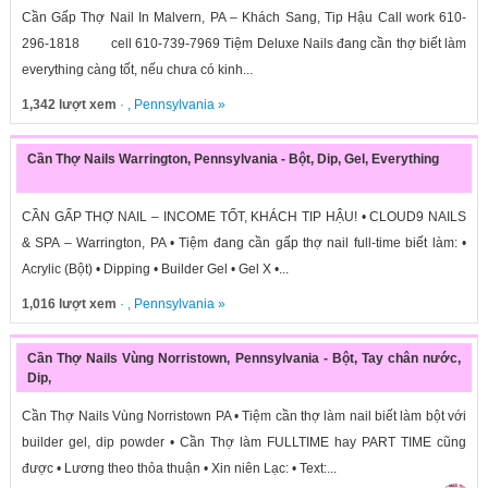
Cần Gấp Thợ Nail In Malvern, PA – Khách Sang, Tip Hậu Call work 610-
296-1818 cell 610-739-7969 Tiệm Deluxe Nails đang cần thợ biết làm
everything càng tốt, nếu chưa có kinh...
1,342 lượt xem
· ,
Pennsylvania
»
Cần Thợ Nails Warrington, Pennsylvania - Bột, Dip, Gel, Everything
CẦN GẤP THỢ NAIL – INCOME TỐT, KHÁCH TIP HẬU! • CLOUD9 NAILS
& SPA – Warrington, PA • Tiệm đang cần gấp thợ nail full-time biết làm: •
Acrylic (Bột) • Dipping • Builder Gel • Gel X •...
1,016 lượt xem
· ,
Pennsylvania
»
Cần Thợ Nails Vùng Norristown, Pennsylvania - Bột, Tay chân nước,
Dip,
Cần Thợ Nails Vùng Norristown PA • Tiệm cần thợ làm nail biết làm bột với
builder gel, dip powder • Cần Thợ làm FULLTIME hay PART TIME cũng
được • Lương theo thỏa thuận • Xin niên Lạc: • Text:...