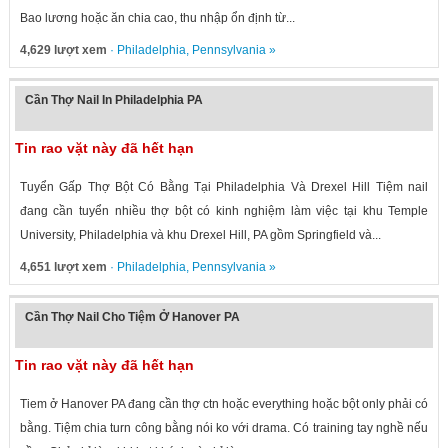
Bao lương hoặc ăn chia cao, thu nhập ổn định từ...
4,629 lượt xem
·
Philadelphia
,
Pennsylvania
»
Cần Thợ Nail In Philadelphia PA
Tin rao vặt này đã hết hạn
Tuyển Gấp Thợ Bột Có Bằng Tại Philadelphia Và Drexel Hill Tiệm nail
đang cần tuyển nhiều thợ bột có kinh nghiệm làm việc tại khu Temple
University, Philadelphia và khu Drexel Hill, PA gồm Springfield và...
4,651 lượt xem
·
Philadelphia
,
Pennsylvania
»
Cần Thợ Nail Cho Tiệm Ở Hanover PA
Tin rao vặt này đã hết hạn
Tiem ở Hanover PA đang cần thợ ctn hoặc everything hoặc bột only phải có
bằng. Tiệm chia turn công bằng nói ko với drama. Có training tay nghề nếu