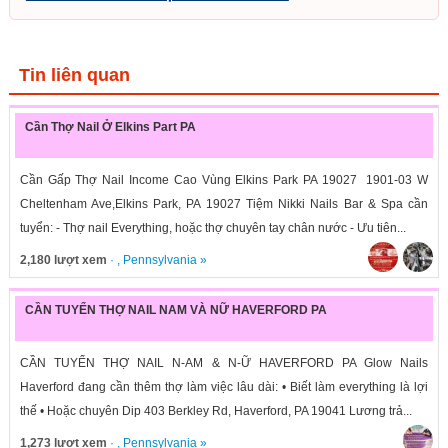
Tin liên quan
Cần Thợ Nail Ở Elkins Part PA
Cần Gấp Thợ Nail Income Cao Vùng Elkins Park PA 19027 1901-03 W
Cheltenham Ave,Elkins Park, PA 19027 Tiệm Nikki Nails Bar & Spa cần
tuyển: - Thợ nail Everything, hoặc thợ chuyên tay chân nước - Ưu tiên...
2,180 lượt xem
· ,
Pennsylvania
»
CẦN TUYỂN THỢ NAIL NAM VÀ NỮ HAVERFORD PA
CẦN TUYỂN THỢ NAIL N-AM & N-Ữ HAVERFORD PA Glow Nails
Haverford đang cần thêm thợ làm việc lâu dài: • Biết làm everything là lợi
thế • Hoặc chuyên Dip 403 Berkley Rd, Haverford, PA 19041 Lương trả...
1,273 lượt xem
· ,
Pennsylvania
»