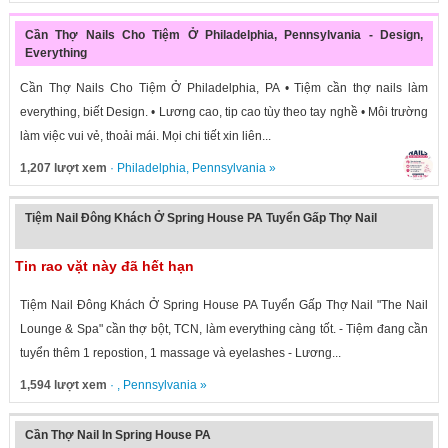
Cần Thợ Nails Cho Tiệm Ở Philadelphia, Pennsylvania - Design,
Everything
Cần Thợ Nails Cho Tiệm Ở Philadelphia, PA • Tiệm cần thợ nails làm
everything, biết Design. • Lương cao, tip cao tùy theo tay nghề • Môi trường
làm việc vui vẻ, thoải mái. Mọi chi tiết xin liên...
1,207 lượt xem
·
Philadelphia
,
Pennsylvania
»
Tiệm Nail Đông Khách Ở Spring House PA Tuyển Gấp Thợ Nail
Tin rao vặt này đã hết hạn
Tiệm Nail Đông Khách Ở Spring House PA Tuyển Gấp Thợ Nail "The Nail
Lounge & Spa" cần thợ bột, TCN, làm everything càng tốt. - Tiệm đang cần
tuyển thêm 1 repostion, 1 massage và eyelashes - Lương...
1,594 lượt xem
· ,
Pennsylvania
»
Cần Thợ Nail In Spring House PA