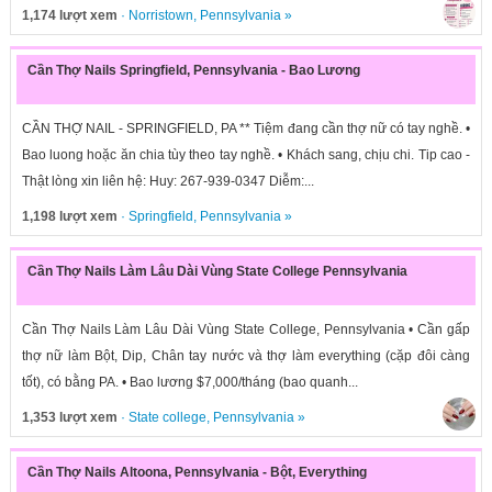
1,174 lượt xem
·
Norristown
,
Pennsylvania
»
Cần Thợ Nails Springfield, Pennsylvania - Bao Lương
CẦN THỢ NAIL - SPRINGFIELD, PA ** Tiệm đang cần thợ nữ có tay nghề. •
Bao luong hoặc ăn chia tùy theo tay nghề. • Khách sang, chịu chi. Tip cao -
Thật lòng xin liên hệ: Huy: 267-939-0347 Diễm:...
1,198 lượt xem
·
Springfield
,
Pennsylvania
»
Cần Thợ Nails Làm Lâu Dài Vùng State College Pennsylvania
Cần Thợ Nails Làm Lâu Dài Vùng State College, Pennsylvania • Cần gấp
thợ nữ làm Bột, Dip, Chân tay nước và thợ làm everything (cặp đôi càng
tốt), có bằng PA. • Bao lương $7,000/tháng (bao quanh...
1,353 lượt xem
·
State college
,
Pennsylvania
»
Cần Thợ Nails Altoona, Pennsylvania - Bột, Everything