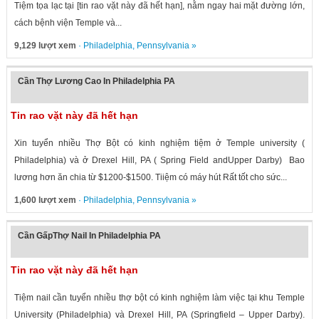
Tiệm tọa lạc tại [tin rao vặt này đã hết hạn], nằm ngay hai mặt đường lớn,
cách bệnh viện Temple và...
9,129 lượt xem
·
Philadelphia
,
Pennsylvania
»
Cần Thợ Lương Cao In Philadelphia PA
Tin rao vặt này đã hết hạn
Xin tuyển nhiều Thợ Bột có kinh nghiệm tiệm ở Temple university (
Philadelphia) và ở Drexel Hill, PA ( Spring Field andUpper Darby) Bao
lương hơn ăn chia từ $1200-$1500. Tiiệm có máy hút Rất tốt cho sức...
1,600 lượt xem
·
Philadelphia
,
Pennsylvania
»
Cần GấpThợ Nail In Philadelphia PA
Tin rao vặt này đã hết hạn
Tiệm nail cần tuyển nhiều thợ bột có kinh nghiệm làm việc tại khu Temple
University (Philadelphia) và Drexel Hill, PA (Springfield – Upper Darby).