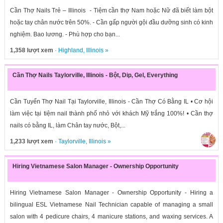
Cần Thợ Nails Trẻ – Illinois - Tiệm cần thợ Nam hoặc Nữ đã biết làm bột
hoặc tay chân nước trên 50%. - Cần gấp người gội đầu dưỡng sinh có kinh
nghiệm. Bao lương. - Phù hợp cho bạn...
1,358 lượt xem
·
Highland
,
Illinois
»
Cần Thợ Nails Taylorville, Illinois - Bột, Dip, Gel, Everything
Cần Tuyển Thợ Nail Tại Taylorville, Illinois - Cần Thợ Có Bằng IL • Cơ hội
làm việc tại tiệm nail thành phố nhỏ với khách Mỹ trắng 100%! • Cần thợ
nails có bằng IL, làm Chân tay nước, Bột,...
1,233 lượt xem
·
Taylorville
,
Illinois
»
Hiring Vietnamese Salon Manager - Ownership Opportunity
Hiring Vietnamese Salon Manager - Ownership Opportunity - Hiring a
bilingual ESL Vietnamese Nail Technician capable of managing a small
salon with 4 pedicure chairs, 4 manicure stations, and waxing services. A