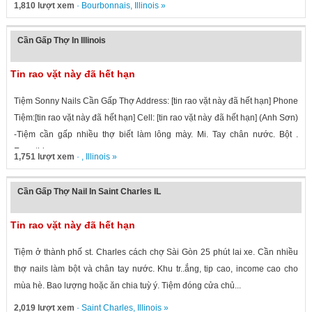
1,810 lượt xem
·
Bourbonnais
,
Illinois
»
Cần Gấp Thợ In Illinois
Tin rao vặt này đã hết hạn
Tiệm Sonny Nails Cần Gấp Thợ Address: [tin rao vặt này đã hết hạn] Phone
Tiệm:[tin rao vặt này đã hết hạn] Cell: [tin rao vặt này đã hết hạn] (Anh Sơn)
-Tiệm cần gấp nhiều thợ biết làm lông mày. Mi. Tay chân nước. Bột .
Everything...
1,751 lượt xem
· ,
Illinois
»
Cần Gấp Thợ Nail In Saint Charles IL
Tin rao vặt này đã hết hạn
Tiệm ở thành phố st. Charles cách chợ Sài Gòn 25 phút lai xe. Cần nhiều
thợ nails làm bột và chân tay nước. Khu tr..ắng, tip cao, income cao cho
mùa hè. Bao lượng hoặc ăn chia tuỳ ý. Tiệm đóng cửa chủ...
2,019 lượt xem
·
Saint Charles
,
Illinois
»