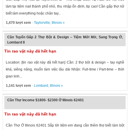
làm tại tiệm nail thành phố nhỏ, thu nhập ổn định, tip cao! Cần gấp thợ nữ
biết làm everything hoặc chân tay...
1,470 lượt xem
·
Taylorville
,
Illinois
»
Cần Tuyển Gấp 2 Thợ Bột & Design – Tiệm Mới Mở, Sang Trọng Ở,
Lombard Il
Tin rao vặt này đã hết hạn
Location: [tin rao vặt này đã hết hạn] Cần: 2 thợ bột & design – tay nghề
khá, siêng năng, muốn làm việc lâu dài Nhận: Full-time / Part-time – thời
gian linh...
1,141 lượt xem
·
Lombard
,
Illinois
»
Cần Thợ Income $1800- $2300 Ở Illinois 62401
Tin rao vặt này đã hết hạn
Cần Thợ Ở Illinois 62401 Sắp tới tiệm em đang cần thêm thợ biết làm bột