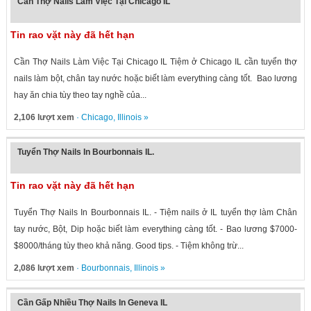
Cần Thợ Nails Làm Việc Tại Chicago IL
Tin rao vặt này đã hết hạn
Cần Thợ Nails Làm Việc Tại Chicago IL Tiệm ở Chicago IL cần tuyển thợ
nails làm bột, chân tay nước hoặc biết làm everything càng tốt. Bao lương
hay ăn chia tùy theo tay nghề của...
2,106 lượt xem
·
Chicago
,
Illinois
»
Tuyển Thợ Nails In Bourbonnais IL.
Tin rao vặt này đã hết hạn
Tuyển Thợ Nails In Bourbonnais IL. - Tiệm nails ở IL tuyển thợ làm Chân
tay nước, Bột, Dip hoặc biết làm everything càng tốt. - Bao lương $7000-
$8000/tháng tùy theo khả năng. Good tips. - Tiệm không trừ...
2,086 lượt xem
·
Bourbonnais
,
Illinois
»
Cần Gấp Nhiều Thợ Nails In Geneva IL