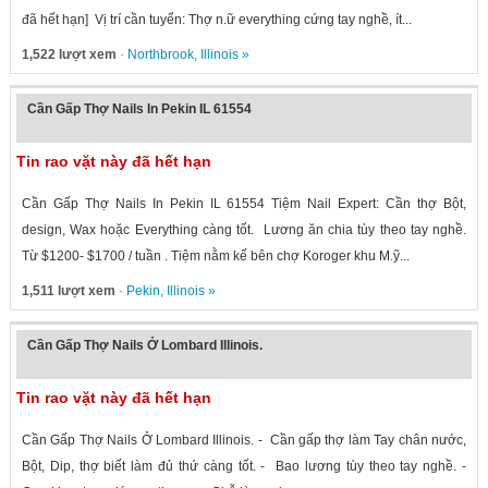
đã hết hạn] Vị trí cần tuyển: Thợ n.ữ everything cứng tay nghề, ít...
1,522 lượt xem
·
Northbrook
,
Illinois
»
Cần Gấp Thợ Nails In Pekin IL 61554
Tin rao vặt này đã hết hạn
Cần Gấp Thợ Nails In Pekin IL 61554 Tiệm Nail Expert: Cần thợ Bột,
design, Wax hoặc Everything càng tốt. Lương ăn chia tùy theo tay nghề.
Từ $1200- $1700 / tuần . Tiệm nằm kế bên chợ Koroger khu M.ỹ...
1,511 lượt xem
·
Pekin
,
Illinois
»
Cần Gấp Thợ Nails Ở Lombard Illinois.
Tin rao vặt này đã hết hạn
Cần Gấp Thợ Nails Ở Lombard Illinois. - Cần gấp thợ làm Tay chân nước,
Bột, Dip, thợ biết làm đủ thứ càng tốt. - Bao lương tùy theo tay nghề. -