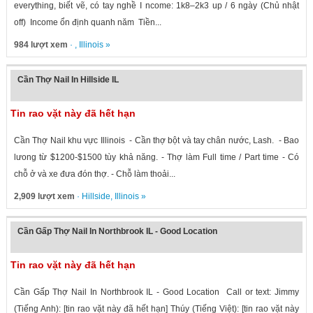
everything, biết vẽ, có tay nghề I ncome: 1k8–2k3 up / 6 ngày (Chủ nhật
off) Income ổn định quanh năm Tiền...
984 lượt xem
· ,
Illinois
»
Cần Thợ Nail In Hillside IL
Tin rao vặt này đã hết hạn
Cần Thợ Nail khu vực Illinois - Cần thợ bột và tay chân nước, Lash. - Bao
lưong từ $1200-$1500 tùy khả năng. - Thợ làm Full time / Part time - Có
chỗ ở và xe đưa đón thợ. - Chỗ làm thoải...
2,909 lượt xem
·
Hillside
,
Illinois
»
Cần Gấp Thợ Nail In Northbrook IL - Good Location
Tin rao vặt này đã hết hạn
Cần Gấp Thợ Nail In Northbrook IL - Good Location Call or text: Jimmy
(Tiếng Anh): [tin rao vặt này đã hết hạn] Thúy (Tiếng Việt): [tin rao vặt này