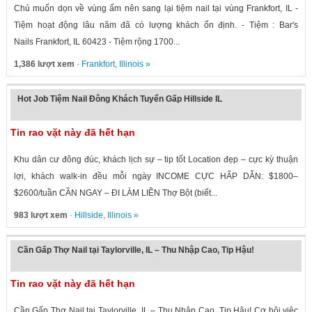
Chủ muốn dọn về vùng ấm nên sang lại tiệm nail tại vùng Frankfort, IL -
Tiệm hoạt động lâu năm đã có lượng khách ổn định. - Tiệm : Bar's
Nails Frankfort, IL 60423 - Tiệm rộng 1700...
1,386 lượt xem
·
Frankfort
,
Illinois
»
Hot Job Tiệm Nail Đông Khách Tuyển Gấp Hillside IL
Tin rao vặt này đã hết hạn
Khu dân cư đông đúc, khách lịch sự – tip tốt Location đẹp – cực kỳ thuận
lợi, khách walk-in đều mỗi ngày INCOME CỰC HẤP DẪN: $1800–
$2600/tuần CẦN NGAY – ĐI LÀM LIỀN Thợ Bột (biết...
983 lượt xem
·
Hillside
,
Illinois
»
Cần Gấp Thợ Nail tại Taylorville, IL – Thu Nhập Cao, Tip Hậu!
Tin rao vặt này đã hết hạn
Cần Gấp Thợ Nail tại Taylorville, IL – Thu Nhập Cao, Tip Hậu! Cơ hội việc