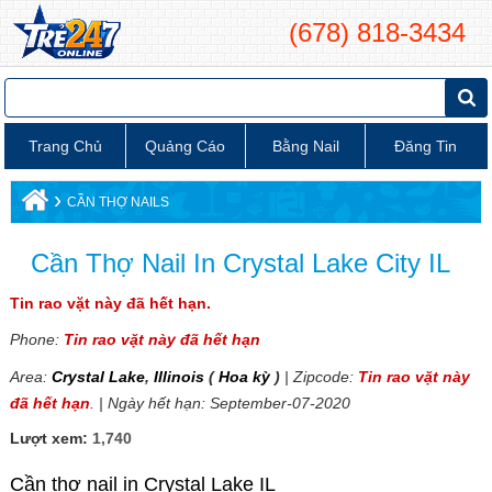
(678) 818-3434
Trang Chủ
Quảng Cáo
Bằng Nail
Đăng Tin
›
CẦN THỢ NAILS
Cần Thợ Nail In Crystal Lake City IL
Tin rao vặt này đã hết hạn.
Phone:
Tin rao vặt này đã hết hạn
Area:
Crystal Lake
,
Illinois
(
Hoa kỳ
)
| Zipcode:
Tin rao vặt này
đã hết hạn
. | Ngày hết hạn: September-07-2020
Lượt xem:
1,740
Cần thợ nail in Crystal Lake IL