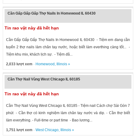
Cần Gấp Gấp Gấp Thợ Nails In Homewood IL 60430
Tin rao vặt này đã hết hạn
Cần Gấp Gấp Gấp Thợ Nails In Homewood IL 60430 - Tiệm em đang cần
tuyển 2 thợ nails làm chân tay nước, hoặc biết làm everthing càng tốt... -
Tiệm khu mix, khách lịch sự. - Tiệm đã...
2,033 lượt xem
·
Homewood
,
Illinois
»
Cần Thợ Nail Vùng West Chicago IL 60185
Tin rao vặt này đã hết hạn
Cần Thợ Nail Vùng West Chicago IL 60185 - Tiệm nail Cách chợ Sài Gòn 7
phút - Cần thợ có kinh nghiệm làm chân tay nước và dip. - Cần thợ biết
làm everything. - Full-time or part time - Bao lương...
1,751 lượt xem
·
West Chicago
,
Illinois
»