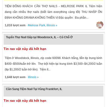
TIỆM ĐÔNG KHÁCH CẦN THỢ NAILS - MELROSE PARK IL Tiệm hiện
đang cần nhiều thợ nails (biết làm everything càng tốt) THU NHẬP ỔN
ĐỊNH KHÔNG DRAMA KHÔNG THIÊN VỊ Đặc quyền : Đa phần...
1,010 lượt xem
·
Melrose Park
,
Illinois
»
Tuyển Thợ Nail Gấp tại Woodstock, IL – Có Chỗ Ở
Tin rao vặt này đã hết hạn
Tiệm ở Woodstock, Illinois, zip code 60098. Khách trắng, tiền tip trung bình
$400–$500/tuần trở lên. Thợ bột hiện tại trung bình $3,500–$4,200/2 tuần
(tip $1,200/2 tuần trở lên). Tiệm ít...
1,648 lượt xem
·
Illinois
»
Cần Sang Tiệm Nail Tại Vùng Frankfort, IL
Tin rao vặt này đã hết hạn