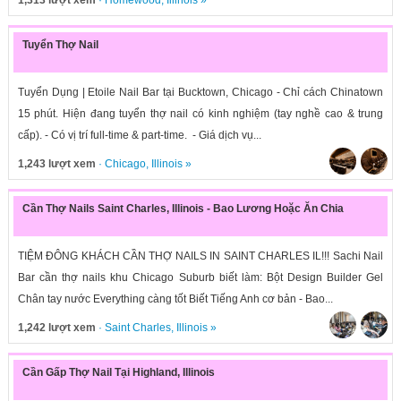
1,313 lượt xem
·
Homewood
,
Illinois
»
Tuyển Thợ Nail
Tuyển Dụng | Etoile Nail Bar tại Bucktown, Chicago - Chỉ cách Chinatown
15 phút. Hiện đang tuyển thợ nail có kinh nghiệm (tay nghề cao & trung
cấp). - Có vị trí full-time & part-time. - Giá dịch vụ...
1,243 lượt xem
·
Chicago
,
Illinois
»
Cần Thợ Nails Saint Charles, Illinois - Bao Lương Hoặc Ăn Chia
TIỆM ĐÔNG KHÁCH CẦN THỢ NAILS IN SAINT CHARLES IL!!! Sachi Nail
Bar cần thợ nails khu Chicago Suburb biết làm: Bột Design Builder Gel
Chân tay nước Everything càng tốt Biết Tiếng Anh cơ bản - Bao...
1,242 lượt xem
·
Saint Charles
,
Illinois
»
Cần Gấp Thợ Nail Tại Highland, Illinois