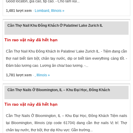
Good locaton, giá cao, tip cao. - Chỗ làm vui...
1,481 lượt xem
·
Lombard
,
Illinois
»
Cần Thợ Nail Khu Đông Khách Ở Palatine/ Lake Zurich IL
Tin rao vặt này đã hết hạn
Cần Thợ Nail Khu Đông Khách In Palatine/ Lake Zurich IL. - Tiệm đang cần
thợ nail biết làm bột, chân tay nước, dip or biết làm everything càng tốt. -
Đảm bảo lương cao. Lương ăn chia/ bao lương. -...
1,781 lượt xem
· ,
Illinois
»
Cần Thợ Nails Ở Bloomington, IL – Khu Đại Học, Đông Khách
Tin rao vặt này đã hết hạn
Cần Thợ Nails Ở Bloomington, IL – Khu Đại Học, Đông Khách Tiệm nails
tại Bloomington, Illinois (zip code 61704) đang cần thợ nails Vị trí: Thợ
chân tay nước, thợ bột, thợ dip Khu vực: Gần trường...