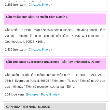
high-end location in Downtown...
1,283 lượt xem
·
Chicago
,
Illinois
»
Cần Nhiều Thợ Bột Cho Nhiều Tiệm Nail Ở IL
Cần Nhiều Thợ Bột – Magic Nails (5 tiệm ở Illinois) Tiệm đông khách – làm
vui vẻ – income ổn định Địa chỉ các tiệm: • 705 W. Plainfield Rd,
Countryside, IL 60525 • 106...
1,430 lượt xem
·
Chicago
,
Illinois
»
Cần Thợ Nails Evergreen Park, Illinois - Bột, Tay chân nước, Design
Cần tuyển thợ bột, làm móng, thợ tay chân nước. THE NAIL PLACE 2601
95th St Evergreen Park, IL 60805 * Tiệm đẹp * Tip cao * Tiệm có người dọn
dẹp mỗi ngày * Tiệm có receptionist chia tua * Tiệm...
104 lượt xem
·
Evergreen Park
,
Illinois
»
CẦN MUA TIỆM NAIL - ILLINOIS