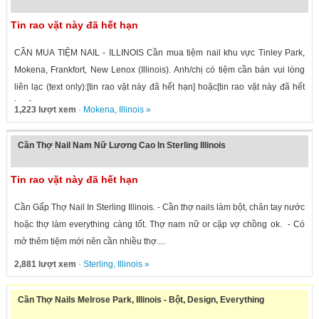
Tin rao vặt này đã hết hạn
CẦN MUA TIỆM NAIL - ILLINOIS Cần mua tiệm nail khu vực Tinley Park,
Mokena, Frankfort, New Lenox (Illinois). Anh/chị có tiệm cần bán vui lòng
liên lạc (text only):[tin rao vặt này đã hết hạn] hoặc[tin rao vặt này đã hết
hạn]
1,223 lượt xem
·
Mokena
,
Illinois
»
Cần Thợ Nail Nam Nữ Lương Cao In Sterling Illinois
Tin rao vặt này đã hết hạn
Cần Gấp Thợ Nail In Sterling Illinois. - Cần thợ nails làm bột, chân tay nước
hoặc thợ làm everything càng tốt. Thợ nam nữ or cặp vợ chồng ok. - Có
mở thêm tiệm mới nên cần nhiều thợ....
2,881 lượt xem
·
Sterling
,
Illinois
»
Cần Thợ Nails Melrose Park, Illinois - Bột, Design, Everything