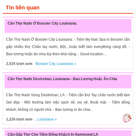
Tin liên quan
Cần Thợ Nails Ở Bossier City Louisiana.
Cần Thợ Nails Ở Bossier City Louisiana. - Tiệm My Nail Spa in Bossier cần
gấp nhiều thợ Chân tay nước, Bột,...hoặc biết làm everything càng tốt. -
Bao lương hoặc ăn chia tùy theo khả năng. - Good location....
2,535 lượt xem
·
Bossier City
,
Louisiana
»
Cần Thợ Nails Destrehan, Louisiana - Bao Lương Hoặc Ăn Chia
Cần Thợ Nails Vùng Destrehan, LA. - Tiệm cần thợ Tay chân nước biết làm
Gel đẹp - Môi trường làm việc sạch sẽ, vui vẻ, thoải mái. - Tiệm đông
khách, không có người nhà. - Bao lương or ăn chia...
1,226 lượt xem
· ,
Louisiana
»
Cần Gấp Thợ Cho Tiệm Đông Khách In Hammond LA