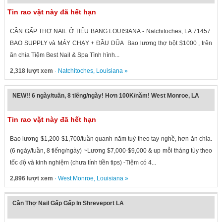
Tin rao vặt này đã hết hạn
CẦN GẤP THỢ NAIL Ở TIỂU BANG LOUISIANA - Natchitoches, LA 71457
BAO SUPPLY và MÁY CHẠY + ĐẦU DŨA Bao lương thợ bột $1000 , trên
ăn chia Tiệm Best Nail & Spa Tình hình...
2,318 lượt xem
·
Natchitoches
,
Louisiana
»
NEW!! 6 ngày/tuần, 8 tiếng/ngày! Hơn 100K/năm! West Monroe, LA
Tin rao vặt này đã hết hạn
Bao lương $1,200-$1,700/tuần quanh năm tuỳ theo tay nghề, hơn ăn chia.
(6 ngày/tuần, 8 tiếng/ngày) ~Lương $7,000-$9,000 & up mỗi tháng tùy theo
tốc độ và kinh nghiệm (chưa tính tiền tips) -Tiệm có 4...
2,896 lượt xem
·
West Monroe
,
Louisiana
»
Cần Thợ Nail Gấp Gấp In Shreveport LA