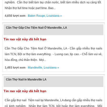
nghiệm. Cần thợ biết làm tay chân nước, biết làm nhiều dịch vụ càng tốt.
Nhận thợ full time hoặc part time. Bao...
4,650 lượt xem
·
Baton Rouge
,
Louisiana
»
Cần Thợ Gấp Cho Tiệm Nail Ở Mandeville, LA
Tin rao vặt này đã hết hạn
Cần Thợ Gấp Cho Tiệm Nail Ở Mandeville, LA - Cần gấp nhiều thợ nails
làm TCN, Bột or thợ làm everything. - Luong cao, tip cao. - Chỗ làm vui vẻ,
hòa đồng, chủ thân thiện. Mọi...
1,493 lượt xem
·
Mandeville
,
Louisiana
»
Cần Thợ Nail In Mandeville LA
Tin rao vặt này đã hết hạn
Cần gấp thợ nail Tiệm nail tại Mandeville, LA đang cần gấp nhiều thợ nails
có kinh nghiệm. Nhận thợ làm TCN, bột hoặc thợ làm everything. Môi