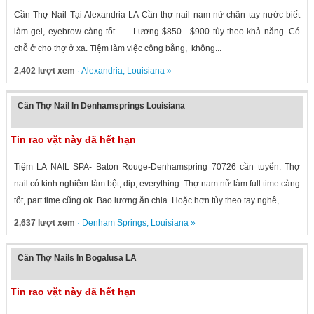
Cần Thợ Nail Tại Alexandria LA Cần thợ nail nam nữ chân tay nước biết
làm gel, eyebrow càng tốt…... Lương $850 - $900 tùy theo khả năng. Có
chỗ ở cho thợ ở xa. Tiệm làm việc công bằng, không...
2,402 lượt xem
·
Alexandria
,
Louisiana
»
Cần Thợ Nail In Denhamsprings Louisiana
Tin rao vặt này đã hết hạn
Tiệm LA NAIL SPA- Baton Rouge-Denhamspring 70726 cần tuyển: Thợ
nail có kinh nghiệm làm bột, dip, everything. Thợ nam nữ làm full time càng
tốt, part time cũng ok. Bao lương ăn chia. Hoặc hơn tùy theo tay nghề,...
2,637 lượt xem
·
Denham Springs
,
Louisiana
»
Cần Thợ Nails In Bogalusa LA
Tin rao vặt này đã hết hạn