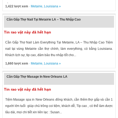
càng...
1,422 lượt xem
·
Metairie
,
Louisiana
»
Cần Gấp Thợ Nail Tại Metairie LA – Thu Nhập Cao
Tin rao vặt này đã hết hạn
Cần Gấp Thợ Nail Làm Everything Tại Metairie, LA – Thu Nhập Cao Tiệm
nail tại vùng Metairie cần thợ chính, làm everything, có bằng Louisiana.
Khách lịch sự, tip cao, đảm bảo thu nhập tốt cho...
1,660 lượt xem
·
Metairie
,
Louisiana
»
Cần Gấp Thợ Masage In New Orleans LA
Tin rao vặt này đã hết hạn
Tiệm Masage spa in New Orleans đông khách, cần thêm thợ gấp và cần 1
người lớn tuổi giúp chủ trông coi tiệm, khách dễ, Típ cao , có thể làm được
lâu dài, mọi chi tiết xin liên lạc : Susan...