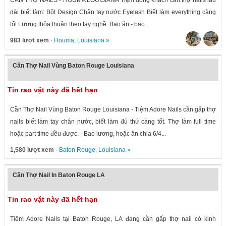
CẦN THỢ NAILS - HOUMA LOUISIANA Tiệm đông khách cần thợ nails lâu
dài biết làm: Bột Design Chân tay nước Eyelash Biết làm everything càng
tốt Lương thỏa thuận theo tay nghề. Bao ăn - bao...
983 lượt xem
·
Houma
,
Louisiana
»
Cần Thợ Nail Vùng Baton Rouge Louisiana
Tin rao vặt này đã hết hạn
Cần Thợ Nail Vùng Baton Rouge Louisiana - Tiệm Adore Nails cần gấp thợ
nails biết làm tay chân nước, biết làm đủ thứ càng tốt. Thợ làm full time
hoặc part time đều được. - Bao lương, hoặc ăn chia 6/4...
1,580 lượt xem
·
Baton Rouge
,
Louisiana
»
Cần Thợ Nail In Baton Rouge LA
Tin rao vặt này đã hết hạn
Tiệm Adore Nails tại Baton Rouge, LA đang cần gấp thợ nail có kinh