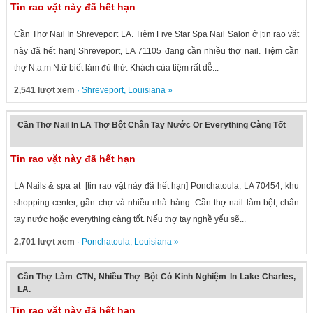
Tin rao vặt này đã hết hạn
Cần Thợ Nail In Shreveport LA. Tiệm Five Star Spa Nail Salon ở [tin rao vặt
này đã hết hạn] Shreveport, LA 71105 đang cần nhiều thợ nail. Tiệm cần
thợ N.a.m N.ữ biết làm đủ thứ. Khách của tiệm rất dễ...
2,541 lượt xem
·
Shreveport
,
Louisiana
»
Cần Thợ Nail In LA Thợ Bột Chân Tay Nước Or Everything Càng Tốt
Tin rao vặt này đã hết hạn
LA Nails & spa at [tin rao vặt này đã hết hạn] Ponchatoula, LA 70454, khu
shopping center, gần chợ và nhiều nhà hàng. Cần thợ nail làm bột, chân
tay nước hoặc everything càng tốt. Nếu thợ tay nghề yếu sẽ...
2,701 lượt xem
·
Ponchatoula
,
Louisiana
»
Cần Thợ Làm CTN, Nhiều Thợ Bột Có Kinh Nghiệm In Lake Charles,
LA.
Tin rao vặt này đã hết hạn