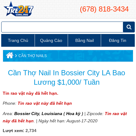
(678) 818-3434
Trang Chủ
Quảng Cáo
Bằng Nail
Đăng Tin
›
CẦN THỢ NAILS
Cần Thợ Nail In Bossier City LA Bao
Lương $1,000/ Tuần
Tin rao vặt này đã hết hạn.
Phone:
Tin rao vặt này đã hết hạn
Area:
Bossier City
,
Louisiana
(
Hoa kỳ
)
| Zipcode:
Tin rao vặt
này đã hết hạn
. | Ngày hết hạn: August-17-2020
Lượt xem:
2,734