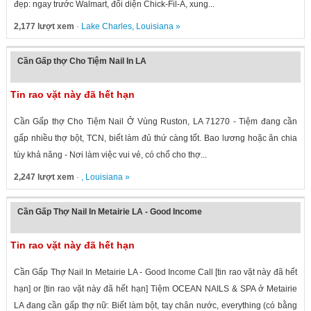
đẹp: ngay trước Walmart, đối diện Chick-Fil-A, xung...
2,177 lượt xem
·
Lake Charles
,
Louisiana
»
Cần Gấp thợ Cho Tiệm Nail In LA
Tin rao vặt này đã hết hạn
Cần Gấp thợ Cho Tiệm Nail Ở Vùng Ruston, LA 71270 - Tiệm đang cần
gấp nhiều thợ bột, TCN, biết làm đủ thứ càng tốt. Bao lương hoặc ăn chia
tùy khả năng - Nơi làm việc vui vẻ, có chổ cho thợ...
2,247 lượt xem
· ,
Louisiana
»
Cần Gấp Thợ Nail In Metairie LA - Good Income
Tin rao vặt này đã hết hạn
Cần Gấp Thợ Nail In Metairie LA - Good Income Call [tin rao vặt này đã hết
hạn] or [tin rao vặt này đã hết hạn] Tiệm OCEAN NAILS & SPA ở Metairie
LA đang cần gấp thợ nữ: Biết làm bột, tay chân nước, everything (có bằng