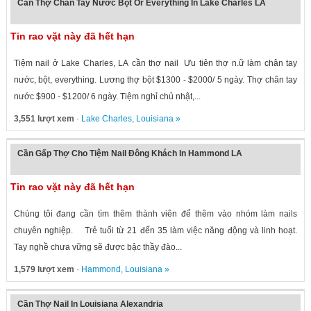
Cần Thợ Chân Tay Nước Bột Or Everything In Lake Charles LA
Tin rao vặt này đã hết hạn
Tiệm nail ở Lake Charles, LA cần thợ nail Ưu tiên thợ n.ữ làm chân tay
nước, bột, everything. Lương thợ bột $1300 - $2000/ 5 ngày. Thợ chân tay
nước $900 - $1200/ 6 ngày. Tiệm nghỉ chủ nhật,...
3,551 lượt xem
·
Lake Charles
,
Louisiana
»
Cần Gấp Thợ Cho Tiệm Nail Đông Khách In Hammond LA
Tin rao vặt này đã hết hạn
Chúng tôi đang cần tìm thêm thành viên để thêm vào nhóm làm nails
chuyên nghiệp. Trẻ tuổi từ 21 đến 35 làm việc năng động và linh hoạt.
Tay nghề chưa vững sẽ được bậc thầy đào...
1,579 lượt xem
·
Hammond
,
Louisiana
»
Cần Thợ Nail In Louisiana Alexandria