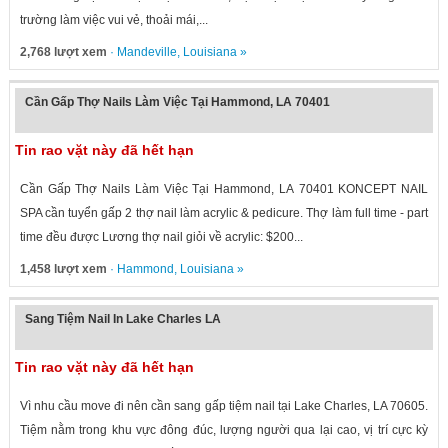
trường làm việc vui vẻ, thoải mái,...
2,768 lượt xem
·
Mandeville
,
Louisiana
»
Cần Gấp Thợ Nails Làm Việc Tại Hammond, LA 70401
Tin rao vặt này đã hết hạn
Cần Gấp Thợ Nails Làm Việc Tại Hammond, LA 70401 KONCEPT NAIL
SPA cần tuyển gấp 2 thợ nail làm acrylic & pedicure. Thợ làm full time - part
time đều được Lương thợ nail giỏi về acrylic: $200...
1,458 lượt xem
·
Hammond
,
Louisiana
»
Sang Tiệm Nail In Lake Charles LA
Tin rao vặt này đã hết hạn
Vì nhu cầu move đi nên cần sang gấp tiệm nail tại Lake Charles, LA 70605.
Tiệm nằm trong khu vực đông đúc, lượng người qua lại cao, vị trí cực kỳ