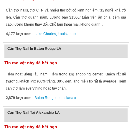
Cần thợ nails, thợ CTN và nhiều thợ bột có kinh nghiệm, tay nghề khá trở
lên. Cần thợ quanh năm. Lương bao $1500/ tuần trên ăn chia, tiệm giá
cao, lương không thay đổi. Chỗ làm thoải mái, không giành...
4,177 lượt xem
·
Lake Charles
,
Louisiana
»
Cần Thợ Nail In Baton Rouge LA
Tin rao vặt này đã hết hạn
Tiệm hoạt động lâu năm. Tiệm trong Big shopping center. Khách rất dễ
thương, khách Mix (60% trắng, 30% đen, and mễ ) tip rất là average. Tiệm
cần thợ làm everything hoặc tay chân...
2,879 lượt xem
·
Baton Rouge
,
Louisiana
»
Cần Thợ Nail Tại Alexandria LA
Tin rao vặt này đã hết hạn