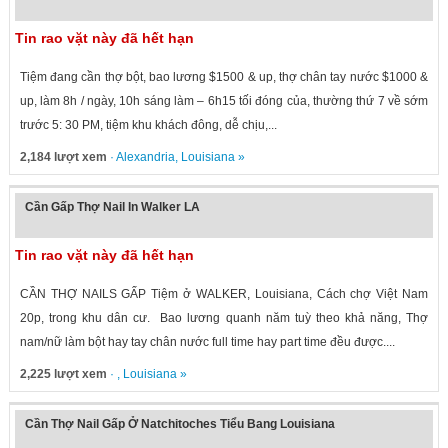
Tin rao vặt này đã hết hạn
Tiệm đang cần thợ bột, bao lương $1500 & up, thợ chân tay nước $1000 &
up, làm 8h / ngày, 10h sáng làm – 6h15 tối đóng của, thường thứ 7 về sớm
trước 5: 30 PM, tiệm khu khách đông, dễ chịu,...
2,184 lượt xem
·
Alexandria
,
Louisiana
»
Cần Gấp Thợ Nail In Walker LA
Tin rao vặt này đã hết hạn
CẦN THỢ NAILS GẤP Tiệm ở WALKER, Louisiana, Cách chợ Việt Nam
20p, trong khu dân cư. Bao lương quanh năm tuỳ theo khả năng, Thợ
nam/nữ làm bột hay tay chân nước full time hay part time đều được....
2,225 lượt xem
· ,
Louisiana
»
Cần Thợ Nail Gấp Ở Natchitoches Tiểu Bang Louisiana