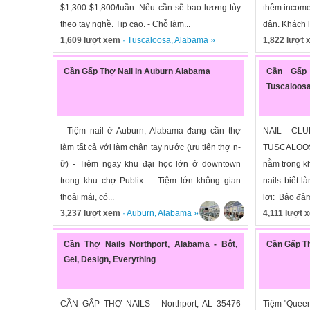
$1,300-$1,800/tuần. Nếu cần sẽ bao lương tùy
thêm income
theo tay nghề. Tip cao. - Chỗ làm...
dân. Khách lị
1,609 lượt xem
·
Tuscaloosa
,
Alabama
»
1,822 lượt
Cần Gấp Thợ Nail In Auburn Alabama
Cần Gấp
Tuscaloos
- Tiệm nail ở Auburn, Alabama đang cần thợ
NAIL CL
làm tất cả với làm chân tay nước (ưu tiên thợ n-
TUSCALOOS
ữ) - Tiệm ngay khu đại học lớn ở downtown
nằm trong k
trong khu chợ Publix - Tiệm lớn không gian
nails biết l
thoải mái, có...
lợi: Bảo đảm
3,237 lượt xem
·
Auburn
,
Alabama
»
4,111 lượt 
Cần Thợ Nails Northport, Alabama - Bột,
Cần Gấp Th
Gel, Design, Everything
CẦN GẤP THỢ NAILS - Northport, AL 35476
Tiệm "Queen 