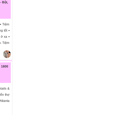
- Bột,
• Tiệm
g tốt •
 ở xa •
n. Tiệm
 1800
Nails &
yển thợ
Atlanta