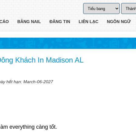
CÁO
BẰNG NAIL
ĐĂNG TIN
LIÊN LẠC
NGÔN NGỮ
Đông Khách In Madison AL
Ngày hết hạn: March-06-2027
 làm everything càng tốt.