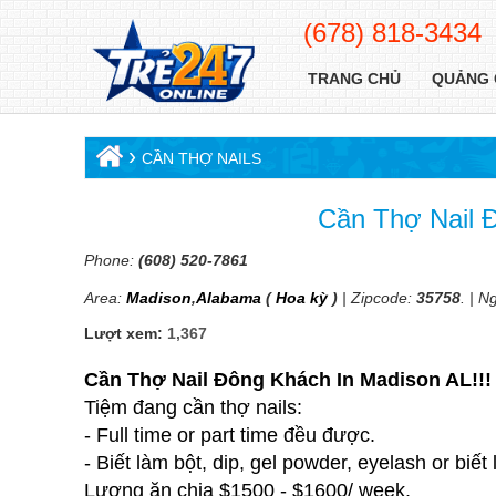
(678) 818-3434
TRANG CHỦ
QUẢNG 
›
CẦN THỢ NAILS
Cần Thợ Nail 
Phone:
(608) 520-7861
Area:
Madison
,
Alabama
(
Hoa kỳ
)
| Zipcode:
35758
. | 
Lượt xem:
1,367
Cần Thợ Nail Đông Khách In Madison AL!!!
Tiệm đang cần thợ nails:
- Full time or part time đều được.
- Biết làm bột, dip, gel powder, eyelash or biết
Lương ăn chia $1500 - $1600/ week.