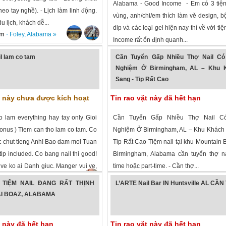
Alabama - Good Income - Em có 3 tiệm
heo tay nghề). - Lịch làm linh động.
vùng, anh/chi/em thích làm vě design, b
u lịch, khách dễ...
dip và các loại gel hiện nay thì về với ti
em
·
Foley
,
Alabama
»
Income rất ổn định quanh...
1,779 lượt xem
·
Auburn
,
Alabama
»
il lam co tam
Cần Tuyển Gấp Nhiều Thợ Nail Có
Nghiệm Ở Birmingham, AL – Khu 
Sang - Tip Rất Cao
t này chưa được kích hoạt
Tin rao vặt này đã hết hạn
o lam everything hay tay only Gioi
Cần Tuyển Gấp Nhiều Thợ Nail C
Bonus ) Tiem can tho lam co tam. Co
Nghiệm Ở Birmingham, AL – Khu Khách 
c chut tieng Anh! Bao dam moi Tuan
Tip Rất Cao Tiệm nail tại khu Mountain 
tip included. Co bang nail thi good!
Birmingham, Alabama cần tuyển thợ nai
ve ko ai Danh giuc. Manger vui ve,
time hoặc part-time. - Cần thợ...
em
·
Trussville
,
Alabama
»
1,641 lượt xem
·
Birmingham
,
Alabama
TIỆM NAIL ĐANG RẤT THỊNH
L’ARTE Nail Bar IN Huntsville AL CẦ
I BOAZ, ALABAMA
t này đã hết hạn
Tin rao vặt này đã hết hạn