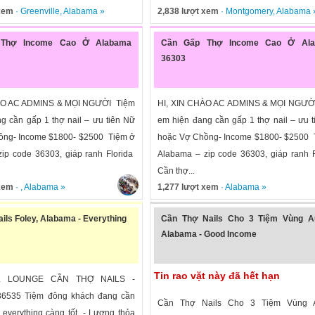
 xem
·
Greenville
,
Alabama
»
2,838 lượt xem
·
Montgomery
,
Alabama
Thợ Income Cao Ở Alabama
Cần Gấp Thợ Income Cao Ở Al
36303
ÀO AC ADMINS & MỌI NGƯỜI Tiệm
HI, XIN CHÀO AC ADMINS & MỌI NGƯỜ
g cần gấp 1 thợ nail – ưu tiên Nữ
em hiện đang cần gấp 1 thợ nail – ưu 
ồng- Income $1800- $2500 Tiệm ở
hoặc Vợ Chồng- Income $1800- $2500 
ip code 36303, giáp ranh Florida
Alabama – zip code 36303, giáp ranh 
Cần thợ...
 xem
· ,
Alabama
»
1,277 lượt xem
·
Alabama
»
ils Foley, Alabama - Everything
Cần Thợ Nails Cho 3 Tiệm Vùng A
Alabama - Good Income
Tin rao vặt này đã hết hạn
L LOUNGE CẦN THỢ NAILS -
6535 Tiệm đông khách đang cần
Cần Thợ Nails Cho 3 Tiệm Vùng 
 everything càng tốt. - Lương thỏa