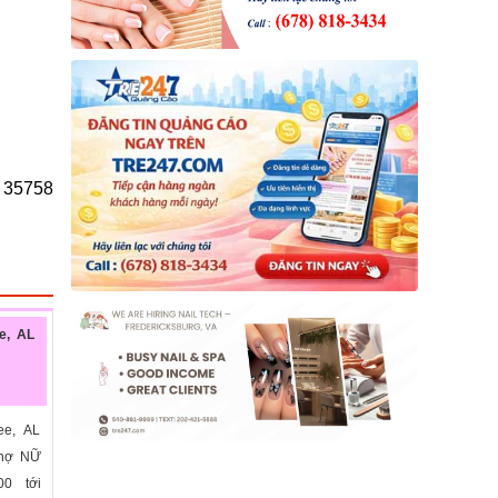
L 35758
e, AL
ee, AL
thợ NỮ
00 tới