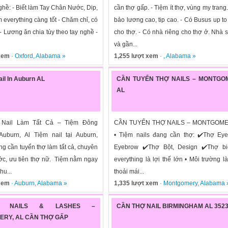
nghề: - Biết làm Tay Chân Nước, Dip,
cần thợ gấp. - Tiệm ít thợ, vùng my trang
àm everything càng tốt - Chăm chỉ, có
bảo lương cao, tip cao. - Có Busus up t
- Lương ăn chia tùy theo tay nghề -
cho thợ. - Có nhà riêng cho thợ ở. Nhà s
và gần...
 xem
·
Oxford
,
Alabama
»
1,255 lượt xem
· ,
Alabama
»
ail In Auburn AL
CẦN TUYỂN THỢ NAILS – MONTGO
AL
 Nail Làm Tất Cả – Tiệm Đông
CẦN TUYỂN THỢ NAILS – MONTGOME
uburn, Al Tiệm nail tại Auburn,
• Tiệm nails đang cần thợ: ✔️Thợ Eye
g cần tuyển thợ làm tất cả, chuyên
Eyebrow ✔️Thợ Bột, Design ✔️Thợ bi
ớc, ưu tiên thợ nữ. Tiệm nằm ngay
everything là lợi thế lớn • Môi trường l
u...
thoải mái...
 xem
·
Auburn
,
Alabama
»
1,335 lượt xem
·
Montgomery
,
Alabama
TY NAILS & LASHES –
CẦN THỢ NAIL BIRMINGHAM AL 352
RY, AL CẦN THỢ GẤP