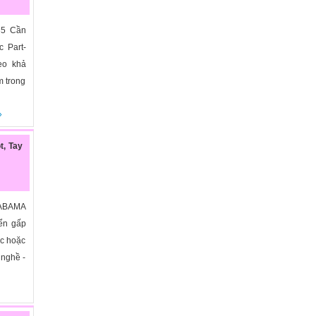
35 Cần
c Part-
eo khả
m trong
»
t, Tay
ABAMA
yển gấp
ớc hoặc
 nghề -