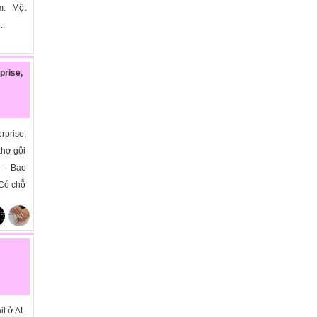
m. Một
..
rise,
prise,
thợ gội
. - Bao
 Có chỗ
il ở AL