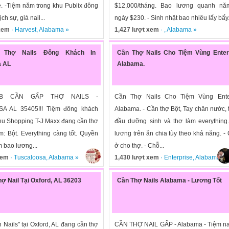
. -Tiệm năm trong khu Publix đông
$12,000/tháng. Bao lương quanh nă
ch sự, giá nail...
ngày $230. - Sinh nhật bao nhiêu lấy bấy.
 xem
·
Harvest
,
Alabama
»
1,427 lượt xem
· ,
Alabama
»
 Thợ Nails Đông Khách In
Cần Thợ Nails Cho Tiệm Vùng Enterp
a AL
Alabama.
UB CẦN GẤP THỢ NAILS -
Cần Thợ Nails Cho Tiệm Vùng Enter
A AL 35405!!! Tiệm đông khách
Alabama. - Cần thợ Bột, Tay chân nước, 
hu Shopping T-J Maxx đang cần thợ
đầu dưỡng sinh và thợ làm everything
àm: Bột. Everything càng tốt. Quyền
lương trên ăn chia tùy theo khả năng. -
 bao lương...
ở cho thợ. - Chỗ...
xem
·
Tuscaloosa
,
Alabama
»
1,430 lượt xem
·
Enterprise
,
Alabama
»
ợ Nail Tại Oxford, AL 36203
Cần Thợ Nails Alabama - Lương Tốt
Nails" tại Oxford, AL đang cần thợ
CẦN THỢ NAIL GẤP - Alabama - Tiệm na