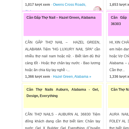
1,017 lượt xem
·
Owens Cross Roads
,
1,653 lượt
Alabama
»
Cần Gấp Thợ Nail – Hazel Green, Alabama
Cần Gấp 
36303
CẦN GẤP THỢ NAIL – HAZEL GREEN,
HI, XIN CH
ALABAMA Tiệm "HG LUXURY NAIL SPA" cần
em hiện đan
nhiều thợ nail nam hoặc nữ. - Biết làm đủ thứ
hoặc Vợ Ch
càng tốt - Hoặc thợ chân tay nước - Bao lương
Alabama – z
hoặc ăn chia tùy tay nghề -...
Cần thợ...
1,366 lượt xem
·
Hazel Green
,
Alabama
»
1,336 lượt
Cần Thợ Nails Auburn, Alabama - Gel,
Cần Thợ Na
Design, Everything
CẦN THỢ NAILS - AUBURN AL 36830 Tiệm
AURA NAI
đông khách đang cần thợ biết làm: Chân tay
FOLEY AL 3
nước Gel X Builder Gel Everything (Chuyên
thợ biết làm