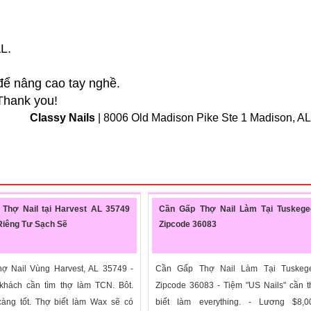
L.
để nâng cao tay nghề.
 Thank you!
Classy Nails
| 8006 Old Madison Pike Ste 1 Madison, A
 Thợ Nail tại Harvest AL 35749
Cần Gấp Thợ Nail Làm Tại Tuskege
Riêng Tư Sạch Sẽ
Zipcode 36083
ợ Nail Vùng Harvest, AL 35749 -
Cần Gấp Thợ Nail Làm Tại Tuskeg
khách cần tìm thợ làm TCN. Bôt.
Zipcode 36083 - Tiệm "US Nails" cần 
càng tốt. Thợ biết làm Wax sẽ có
biết làm everything. - Lương $8,0