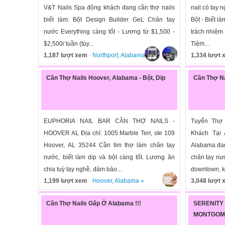
V&T Nails Spa đông khách đang cần thợ nails
nail có tay 
biết làm: Bột Design Builder GeL Chân tay
Bột - Biết l
nước Everything càng tốt - Lương từ $1,500 -
trách nhiệm 
$2,500/ tuần (tùy...
Tiệm...
1,187 lượt xem
·
Northport
,
Alabama
»
1,334 lượt
Cần Thợ Nails Hoover, Alabama - Bột, Dip
Cần Thợ N
EUPHORIA NAIL BAR CẦN THỢ NAILS -
Tuyển Thợ
HOOVER AL Địa chỉ: 1005 Marble Terr, ste 109
Khách Tại A
Hoover, AL 35244 Cần tìm thợ làm chân tay
Alabama đan
nước, biết làm dip và bột càng tốt. Lương ăn
chân tay nư
chia tuỳ tay nghề, đảm bảo...
downtown, kh
1,199 lượt xem
·
Hoover
,
Alabama
»
3,048 lượt
Cần Thợ Nails Gấp Ở Alabama !!!
SERENI
MONTGOME