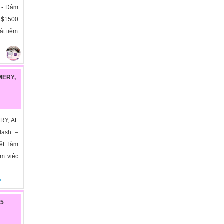
. - Đảm
o $1500
át tiệm
MERY,
RY, AL
lash –
ết làm
àm việc
»
35