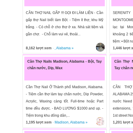
CẦN THỢ NAIL GẤP !!! GỌI ĐI LÀM LIỀN - Cần
SERENI
gấp thợ Nail biết làm Bột. - Tiệm ít thợ, khu Mỹ
MONTGOMER
trắng. - Có chỗ ở cho thợ ở xa. Nhà sát tiệm và
lạc tại Mo
gần chợ. - Chỗ làm vui vẻ, thoải...
khoảng 2 ti
tiệm: • Bột n
8,162 lượt xem
· ,
Alabama
»
1,446 lượt
Cần Thợ Nails Madison, Alabama - Bột, Tay
Cần Thợ N
chân nước, Dip, Wax
Tay chân n
Cần Thợ Nail Ở Thành phố Madison, Alabama.
CẦN THỢ
- Tiệm cần thợ làm tay chân nước, Dip Powder,
ALABAMA 252
Acrylic, Waxing càng tốt. Full-time hoặc Part
nước Need F
time đều được. - BAO LƯƠNG $1000 and up. -
extensions,
Tiệm trong khu đông dân,...
1st street No
1,195 lượt xem
·
Madison
,
Alabama
»
1,201 lượt