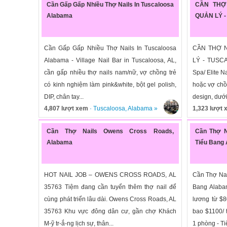
Cần Gấp Gấp Nhiều Thợ Nails In Tuscaloosa
CẦN THỢ
Alabama
QUẢN LÝ 
Cần Gấp Gấp Nhiều Thợ Nails In Tuscaloosa
CẦN THỢ 
Alabama - Village Nail Bar in Tuscaloosa, AL,
LÝ - TUSCA
cần gấp nhiều thợ nails nam/nữ, vợ chồng trẻ
Spa/ Elite N
có kinh nghiệm làm pink&white, bột gel polish,
hoặc vợ chồ
DIP, chân tay...
design, dưới 
4,807 lượt xem
·
Tuscaloosa
,
Alabama
»
1,323 lượt
Cần Thợ Nails Owens Cross Roads,
Cần Thợ N
Alabama
Tiểu Bang
HOT NAIL JOB – OWENS CROSS ROADS, AL
Cần Thợ Nai
35763 Tiệm đang cần tuyển thêm thợ nail để
Bang Alaba
cùng phát triển lâu dài. Owens Cross Roads, AL
lương từ $8
35763 Khu vực đông dân cư, gần chợ Khách
bao $1100/ 
M-ỹ tr-ắ-ng lịch sự, thân...
1 phòng - Ti