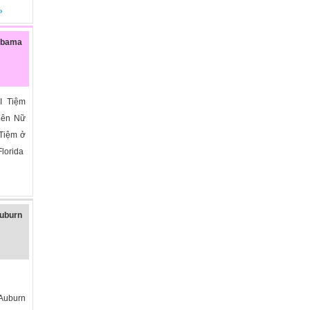
»
abama
I Tiệm
tiên Nữ
Tiệm ở
Florida
uburn
Auburn