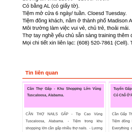
Có bằng AL (có giấy tờ).
Tiệm mở cửa 6 ngày/ tuần. Cloesd Tuesday.
Tiệm đông khách, nằm ở thành phố Madison A
Môi trường làm việc vui vẻ, chủ trẻ, thoải mái.
Thợ tay nghề yếu chủ sẵn sàng training thêm 
Mọi chi tiết xin liên lạc: (608) 520-7861 (Cell).
Tin liên quan
Cần Thợ Gấp - Khu Shopping Lớn Vùng
Tuyển Gấp
Tuscaloosa, Alabama.
Có Chỗ Ở 
CẦN THỢ NAILS GẤP - Tip Cao Vùng
Cần Gấp Th
Tuscaloosa, Alabama. - Tiệm trong khu
Tiệm đông 
shopping lớn cần gấp nhiều thợ nails. - Lương
Everything 