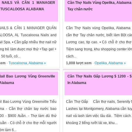
 NAILS VÀ CẦN 1 MANAGER
Cần Thợ Nails Vùng Opelika, Alabama 
- TUSCALOOSA ALABAMA
Tay chân nước
NAILS & CẦN 1 MANAGER QUẢN
Cần Thợ Nails vùng Opelika, Alabama 
LOOSA, AL Tuscaloosa Nails and
cần thợ Tay chân nước, biết làm Bột càn
ail Spa. • Cần gấp nhiều thợ nail nữ
Lương cao, tip cao. • Có chỗ ở cho thợ
ng trẻ làm đuợc mọi thứ +Tap gel +
Tiệm sang trọng, khu shopping center lớ
50 tuổi, có...
cách...
 xem
·
Tuscaloosa
,
Alabama
»
1,008 lượt xem
·
Opelika
,
Alabama
»
ail Bao Lương Vùng Greenville
Cần Thợ Nails Gấp Lương $ 1200 - $
 Alabama
In Alabama
l Bao Lương Vùng Greenville Tiểu
Cần Thợ Gấp Cần thợ nails, Serenity 
ma - Cần thợ chân tay nước bao
Lashes tại Montgomery, Alabama cần tu
00 - $900 /tuần. - Thợ làm đủ thứ
nail và lash làm việc lâu dài. Tiệm cách 
tuần - Có chỗ ở cho thợ mỗi người
khoảng 2 tiếng rưỡi lái xe, khu...
ệm làm 6...