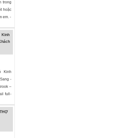
 trong
ột hoặc
ệm em. -
 Kinh
Khách
ó Kinh
Sang -
Brook –
l full-
»
N THỢ