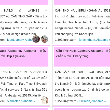
TY NAILS & LASHES –
CẦN THỢ NAIL BIRMINGHAM AL 352
Y, AL CẦN THỢ GẤP • Tiệm tọa
thợ bột & chân tay nước Full-time hoặ
ntgomery, Alabama, cách Atlanta
time Ăn chia hoặc bao lương (tùy th
ếng rưỡi lái xe. * Chuyên môn của
năng) Income: $4,500 – $6,500 Tiệm nằ
ail & nail design (khách làm...
khu shopping lớn Khách lịch...
 xem
·
Montgomery
,
Alabama
»
1,401 lượt xem
·
Birmingham
,
Alabama
ails Alabaster, Alabama - Bột,
Cần Thợ Nails Cullman, Alabama - Bộ
ước, Dip, Eyelash
chân nước, Everything
 NAILS GẤP IN ALABASTER
CẦN GẤP THỢ NAIL – CULLMAN, AL
45 Cần nhiều thợ bột và tay chân
Tiệm nail tại Cullman, AL đang cần tu
ull Time or Part Time!!! Eyelash
thợ Nam/Nữ: - Biết làm bột, tay chân nư
 facial services S Nails & Spa 521
everything - Lương cao, ổn định theo tay
rth, Alabaster AL 25245. Xin liên...
Khu Mỹ trắng 100%,...
 xem
·
Alabaster
,
Alabama
»
1,156 lượt xem
·
Cullman
,
Alabama
»