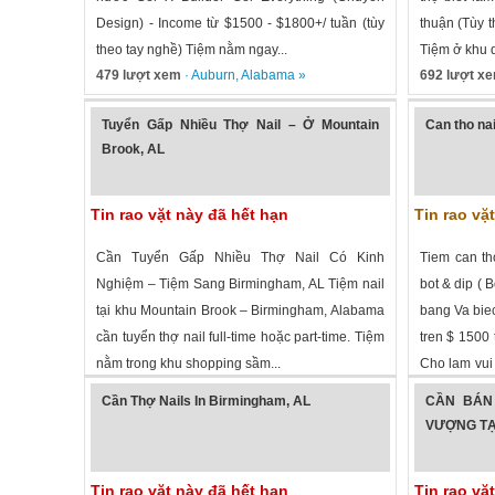
Design) - Income từ $1500 - $1800+/ tuần (tùy
thuận (Tùy t
theo tay nghề) Tiệm nằm ngay...
Tiệm ở khu d
479 lượt xem
·
Auburn
,
Alabama
»
692 lượt x
Tuyển Gấp Nhiều Thợ Nail – Ở Mountain
Can tho na
Brook, AL
Tin rao vặt này đã hết hạn
Tin rao vặ
Cần Tuyển Gấp Nhiều Thợ Nail Có Kinh
Tiem can th
Nghiệm – Tiệm Sang Birmingham, AL Tiệm nail
bot & dip ( 
tại khu Mountain Brook – Birmingham, Alabama
bang Va bie
cần tuyển thợ nail full-time hoặc part-time. Tiệm
tren $ 1500 
nằm trong khu shopping sầm...
Cho lam vui 
1,851 lượt xem
·
Birmingham
,
Alabama
»
904 lượt x
vui...
Cần Thợ Nails In Birmingham, AL
CẦN BÁN 
VƯỢNG TẠ
Tin rao vặt này đã hết hạn
Tin rao vặ