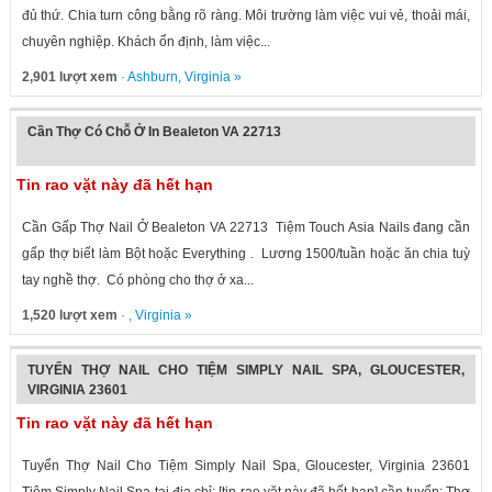
đủ thứ. Chia turn công bằng rõ ràng. Môi trường làm việc vui vẻ, thoải mái,
chuyên nghiệp. Khách ổn định, làm việc...
2,901 lượt xem
·
Ashburn
,
Virginia
»
Cần Thợ Có Chỗ Ở In Bealeton VA 22713
Tin rao vặt này đã hết hạn
Cần Gấp Thợ Nail Ở Bealeton VA 22713 Tiệm Touch Asia Nails đang cần
gấp thợ biết làm Bột hoặc Everything . Lương 1500/tuần hoặc ăn chia tuỳ
tay nghề thợ. Có phòng cho thợ ở xa...
1,520 lượt xem
· ,
Virginia
»
TUYỂN THỢ NAIL CHO TIỆM SIMPLY NAIL SPA, GLOUCESTER,
VIRGINIA 23601
Tin rao vặt này đã hết hạn
Tuyển Thợ Nail Cho Tiệm Simply Nail Spa, Gloucester, Virginia 23601