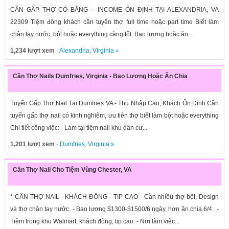
CẦN GẤP THỢ CÓ BẰNG – INCOME ỔN ĐỊNH TẠI ALEXANDRIA, VA
22309 Tiệm đông khách cần tuyển thợ full time hoặc part time Biết làm
chân tay nước, bột hoặc everything càng tốt. Bao lương hoặc ăn...
1,234 lượt xem
·
Alexandria
,
Virginia
»
Cần Thợ Nails Dumfries, Virginia - Bao Lương Hoặc Ăn Chia
Tuyển Gấp Thợ Nail Tại Dumfries VA - Thu Nhập Cao, Khách Ổn Định Cần
tuyển gấp thợ nail có kinh nghiệm, ưu tiên thợ biết làm bột hoặc everything
Chi tiết công việc: - Làm tại tiệm nail khu dân cư...
1,201 lượt xem
·
Dumfries
,
Virginia
»
Cần Thợ Nail Cho Tiệm Vùng Chester, VA
* CẦN THỢ NAIL - KHÁCH ĐÔNG - TIP CAO - Cần nhiều thợ bột, Design
và thợ chân tay nước. - Bao lương $1300-$1500/6 ngày, hơn ăn chia 6/4. -
Tiệm trong khu Walmart, khách đông, tip cao. - Nơi làm việc...