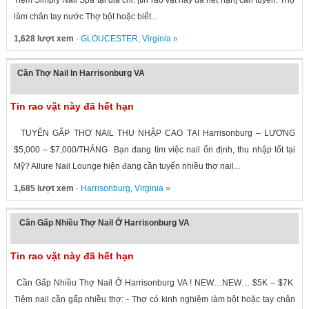
Tiệm Simply Nail Spa tại địa chỉ: [tin rao vặt này đã hết hạn] cần tuyển: Thợ
làm chân tay nước Thợ bột hoặc biết...
1,628 lượt xem
·
GLOUCESTER
,
Virginia
»
Cần Thợ Nail In Harrisonburg VA
Tin rao vặt này đã hết hạn
TUYỂN GẤP THỢ NAIL THU NHẬP CAO TẠI Harrisonburg – LƯƠNG
$5,000 – $7,000/THÁNG Bạn đang tìm việc nail ổn định, thu nhập tốt tại
Mỹ? Allure Nail Lounge hiện đang cần tuyển nhiều thợ nail...
1,685 lượt xem
·
Harrisonburg
,
Virginia
»
Cần Gấp Nhiều Thợ Nail Ở Harrisonburg VA
Tin rao vặt này đã hết hạn
Cần Gấp Nhiều Thợ Nail Ở Harrisonburg VA ! NEW…NEW… $5K – $7K
Tiệm nail cần gấp nhiều thợ: - Thợ có kinh nghiệm làm bột hoặc tay chân