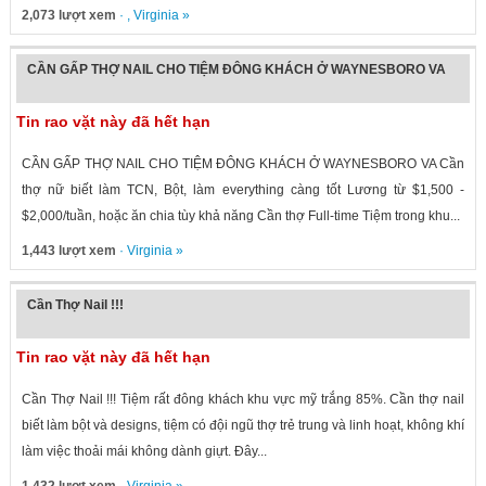
2,073 lượt xem
· ,
Virginia
»
CẦN GẤP THỢ NAIL CHO TIỆM ĐÔNG KHÁCH Ở WAYNESBORO VA
Tin rao vặt này đã hết hạn
CẦN GẤP THỢ NAIL CHO TIỆM ĐÔNG KHÁCH Ở WAYNESBORO VA Cần
thợ nữ biết làm TCN, Bột, làm everything càng tốt Lương từ $1,500 -
$2,000/tuần, hoặc ăn chia tùy khả năng Cần thợ Full-time Tiệm trong khu...
1,443 lượt xem
·
Virginia
»
Cần Thợ Nail !!!
Tin rao vặt này đã hết hạn
Cần Thợ Nail !!! Tiệm rất đông khách khu vực mỹ trắng 85%. Cần thợ nail
biết làm bột và designs, tiệm có đội ngũ thợ trẻ trung và linh hoạt, không khí
làm việc thoải mái không dành giựt. Đây...