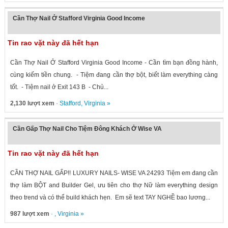
Cần Thợ Nail Ở Stafford Virginia Good Income
Tin rao vặt này đã hết hạn
Cần Thợ Nail Ở Stafford Virginia Good Income - Cần tìm bạn đồng hành,
cùng kiếm tiền chung. - Tiệm đang cần thợ bột, biết làm everything càng
tốt. - Tiệm nail ở Exit 143 B - Chủ...
2,130 lượt xem
·
Stafford
,
Virginia
»
Cần Gấp Thợ Nail Cho Tiệm Đông Khách Ở Wise VA
Tin rao vặt này đã hết hạn
CẦN THỢ NAIL GẤP!! LUXURY NAILS- WISE VA 24293 Tiệm em đang cần
thợ làm BỘT and Builder Gel, ưu tiên cho thợ Nữ làm everything design
theo trend và có thể build khách hẹn. Em sẽ text TAY NGHỀ bao lương...
987 lượt xem
· ,
Virginia
»