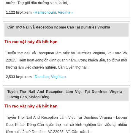
nước - Thợ gội đầu dưỡng sinh, facial,...
1,122 lượt xem
·
Harrisonburg
,
Virginia
»
Cần Thợ Nail Và Reception Income Cao Tại Dumfries Virginia
Tin rao vặt này đã hết hạn
Tuyển thợ nail và Reception làm việc tại Dumfries Virginia, khu vực VA
22025. Tiệm hoạt động ổn định quanh năm, lượng khách đều, tip tốt và môi
trường làm việc chuyên nghiệp. Cần tuyển thợ nail...
2,533 lượt xem
·
Dumfries
,
Virginia
»
Tuyển Thợ Nail And Reception Làm Việc Tại Dumfries Virginia -
Lương Cao, Khách Đông
Tin rao vặt này đã hết hạn
Tuyển Thợ Nail And Reception Làm Việc Tại Dumfries Virginia - Lương
Cao, Khách Đông Cần tuyển thợ nail có kinh nghiệm làm việc tại nhiều
tiệm nail nằm ở Dumfries, VA 22025. Và Cần gấp 1...