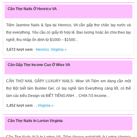
Cần Thợ Nails Ở Henrico VA
Tiệm Jasmine Nails & Spa tại Henrico, VA cần gấp thợ chân tay nước và
thợ everything. Yêu cầu có giấy tờ hợp lệ. Bao lương hoặc ăn chia theo tay
nghề, thu nhập ổn định từ $1000 – $1500...
3,672 lượt xem
·
Henrico
,
Virginia
»
Cần Gấp Thợ Incone Cao Ở Wise VA
CẦN THỢ NAIL GẤP!! LUXURY NAILS- Wise VA Tiệm em đang cần một
thợ Bột biết làm Builder Gel, có tay nghề làm Everything càng tốt, có thể
làm các kiểu Design và BIẾT TIẾNG ANH ... CHIA 7/3 Income...
1,452 lượt xem
· ,
Virginia
»
Cần Thợ Nails In Lorton Virginia