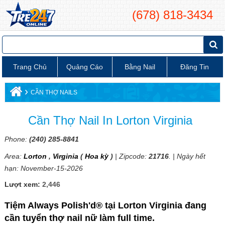
(678) 818-3434
Trang Chủ
Quảng Cáo
Bằng Nail
Đăng Tin
›
CẦN THỢ NAILS
Cần Thợ Nail In Lorton Virginia
Phone:
(240) 285-8841
Area:
Lorton
,
Virginia
(
Hoa kỳ
)
| Zipcode:
21716
. | Ngày hết
hạn: November-15-2026
Lượt xem:
2,446
Tiệm Always Polish'd® tại Lorton Virginia đang
cần tuyển thợ nail nữ làm full time.