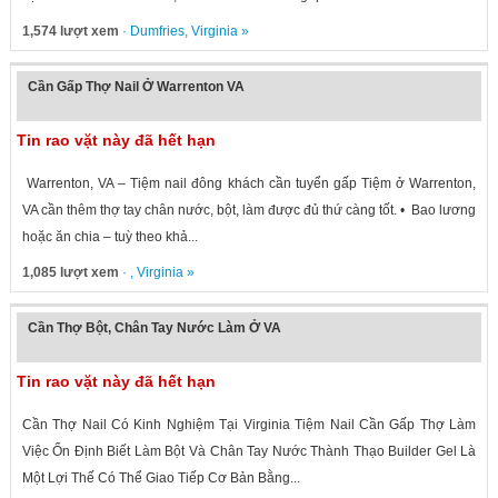
1,574 lượt xem
·
Dumfries
,
Virginia
»
Cần Gấp Thợ Nail Ở Warrenton VA
Tin rao vặt này đã hết hạn
Warrenton, VA – Tiệm nail đông khách cần tuyển gấp Tiệm ở Warrenton,
VA cần thêm thợ tay chân nước, bột, làm được đủ thứ càng tốt. • Bao lương
hoặc ăn chia – tuỳ theo khả...
1,085 lượt xem
· ,
Virginia
»
Cần Thợ Bột, Chân Tay Nước Làm Ở VA
Tin rao vặt này đã hết hạn
Cần Thợ Nail Có Kinh Nghiệm Tại Virginia Tiệm Nail Cần Gấp Thợ Làm
Việc Ổn Định Biết Làm Bột Và Chân Tay Nước Thành Thạo Builder Gel Là
Một Lợi Thế Có Thể Giao Tiếp Cơ Bản Bằng...