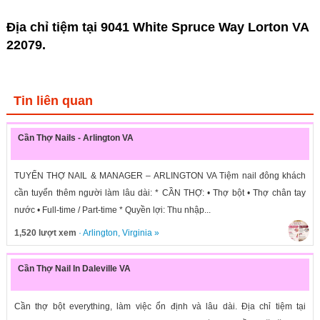
Địa chỉ tiệm tại 9041 White Spruce Way Lorton VA
22079.
Tin liên quan
Cần Thợ Nails - Arlington VA
TUYỂN THỢ NAIL & MANAGER – ARLINGTON VA Tiệm nail đông khách
cần tuyển thêm người làm lâu dài: * CẦN THỢ: • Thợ bột • Thợ chân tay
nước • Full-time / Part-time * Quyền lợi: Thu nhập...
1,520 lượt xem
·
Arlington
,
Virginia
»
Cần Thợ Nail In Daleville VA
Cần thợ bột everything, làm việc ổn định và lâu dài. Địa chỉ tiệm tại