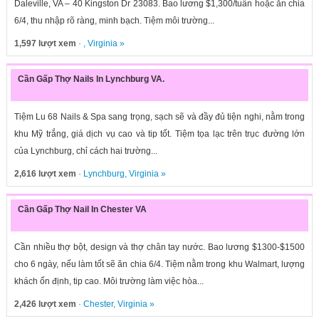
Daleville, VA – 40 Kingston Dr 23083. Bao lương $1,300/tuần hoặc ăn chia
6/4, thu nhập rõ ràng, minh bạch. Tiệm môi trường...
1,597 lượt xem
· ,
Virginia
»
Cần Gấp Thợ Nails In Lynchburg VA.
Tiệm Lu 68 Nails & Spa sang trọng, sạch sẽ và đầy đủ tiện nghi, nằm trong
khu Mỹ trắng, giá dịch vụ cao và tip tốt. Tiệm tọa lạc trên trục đường lớn
của Lynchburg, chỉ cách hai trường...
2,616 lượt xem
·
Lynchburg
,
Virginia
»
Cần Gấp Thợ Nail In Chester VA
Cần nhiều thợ bột, design và thợ chân tay nước. Bao lương $1300-$1500
cho 6 ngày, nếu làm tốt sẽ ăn chia 6/4. Tiệm nằm trong khu Walmart, lượng
khách ổn định, tip cao. Môi trường làm việc hòa...
2,426 lượt xem
·
Chester
,
Virginia
»