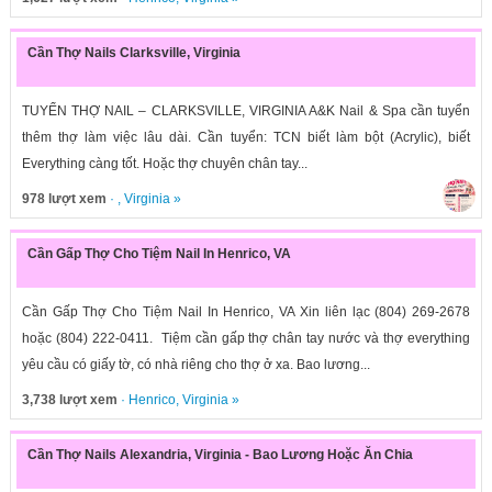
Cần Thợ Nails Clarksville, Virginia
TUYỂN THỢ NAIL – CLARKSVILLE, VIRGINIA A&K Nail & Spa cần tuyển
thêm thợ làm việc lâu dài. Cần tuyển: TCN biết làm bột (Acrylic), biết
Everything càng tốt. Hoặc thợ chuyên chân tay...
978 lượt xem
· ,
Virginia
»
Cần Gấp Thợ Cho Tiệm Nail In Henrico, VA
Cần Gấp Thợ Cho Tiệm Nail In Henrico, VA Xin liên lạc (804) 269-2678
hoặc (804) 222-0411. Tiệm cần gấp thợ chân tay nước và thợ everything
yêu cầu có giấy tờ, có nhà riêng cho thợ ở xa. Bao lương...
3,738 lượt xem
·
Henrico
,
Virginia
»
Cần Thợ Nails Alexandria, Virginia - Bao Lương Hoặc Ăn Chia