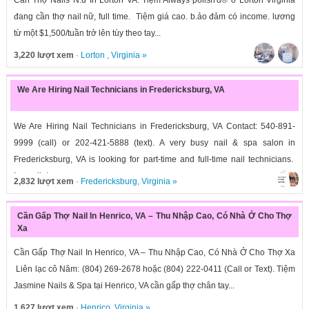
Cần Thợ Nails N.ữ In Lorton VA. Tiệm Always polish'd® ở Lorton Virginia
đang cần thợ nail nữ, full time. Tiệm giá cao. b.ảo đảm có income. lương
từ một $1,500/tuần trở lên tùy theo tay...
3,220 lượt xem
·
Lorton
,
Virginia
»
We Are Hiring Nail Technicians in Fredericksburg, VA
We Are Hiring Nail Technicians in Fredericksburg, VA Contact: 540-891-
9999 (call) or 202-421-5888 (text). A very busy nail & spa salon in
Fredericksburg, VA is looking for part-time and full-time nail technicians.
Immediate...
2,832 lượt xem
·
Fredericksburg
,
Virginia
»
Cần Gấp Thợ Nail In Henrico, VA – Thu Nhập Cao, Có Nhà Ở Cho Thợ
Xa
Cần Gấp Thợ Nail In Henrico, VA – Thu Nhập Cao, Có Nhà Ở Cho Thợ Xa
Liên lạc cô Năm: (804) 269-2678 hoặc (804) 222-0411 (Call or Text). Tiệm
Jasmine Nails & Spa tại Henrico, VA cần gấp thợ chân tay...
1,627 lượt xem
·
Henrico
,
Virginia
»