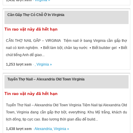
1,432 lượt xem
·
Virginia
»
Cần Gấp Thợ Có Chỗ Ở In Virginia
Tin rao vặt này đã hết hạn
CẦN THỢ NAIL GẤP – VIRGINIA Tiệm nail ở bang Virginia cần gấp thợ
nail có kinh nghiệm. • Biết làm bột, chân tay nước • Biết builder gel • Biết
chút tiếng Anh để giao...
1,253 lượt xem
· ,
Virginia
»
Tuyển Thợ Nail – Alexandria Old Town Virginia
Tin rao vặt này đã hết hạn
Tuyển Thợ Nail – Alexandria Old Town Virginia Tiệm Nail tại Alexandria Old
Town, Virginia đang cần gấp thợ bột, everything. Khu Mỹ trắng, khách du
lịch đông, tip cực cao. Bao lương thời gian đầu để build...
1,438 lượt xem
·
Alexandria
,
Virginia
»