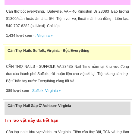
Cần thợ bột everything. Daleville, VA – 40 Kingston Dr 23083 Bao lương
$1300/tuần hoặc ăn chia 6/4 Tiệm vui vẻ, thoải mái, hoà đồng. Liên lạc:
540-707-6282 (call/text). Chỉ tiếp...
1,434 lượt xem
· ,
Virginia
»
Cần Thợ Nails Suffolk, Virginia - Bột, Everything
CẦN THỢ NAILS - SUFFOLK VA 23435 Nail Time nằm tại khu vực đông
đúc của thành phố Suffolk, rất thuận tiện cho việc đi lại. Tiệm đang cần thợ:
Bột Chân tay nước Everything càng tốt Và...
389 lượt xem
·
Suffolk
,
Virginia
»
Cần Thợ Nail Gấp Ở Ashburn Virginia
Tin rao vặt này đã hết hạn
Cần thợ nails khu vực Ashburn Virginia. Tiệm cần thợ Bột, TCN và thợ làm