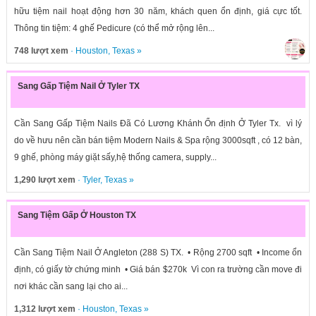
hữu tiệm nail hoạt động hơn 30 năm, khách quen ổn định, giá cực tốt.
Thông tin tiệm: 4 ghế Pedicure (có thể mở rộng lên...
748 lượt xem
·
Houston
,
Texas
»
Sang Gấp Tiệm Nail Ở Tyler TX
Cần Sang Gấp Tiệm Nails Đã Có Lương Khánh Ổn định Ở Tyler Tx. vì lý
do về hưu nên cần bán tiệm Modern Nails & Spa rộng 3000sqft , có 12 bàn,
9 ghế, phòng máy giặt sấy,hệ thống camera, supply...
1,290 lượt xem
·
Tyler
,
Texas
»
Sang Tiệm Gấp Ở Houston TX
Cần Sang Tiệm Nail Ở Angleton (288 S) TX. • Rộng 2700 sqft • Income ổn
định, có giấy tờ chứng minh • Giá bán $270k Vì con ra trường cần move đi
nơi khác cần sang lại cho ai...
1,312 lượt xem
·
Houston
,
Texas
»