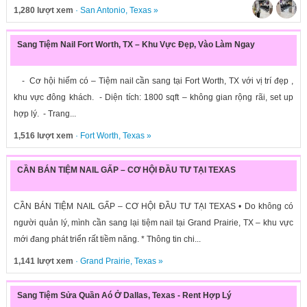
1,280 lượt xem
·
San Antonio
,
Texas
»
Sang Tiệm Nail Fort Worth, TX – Khu Vực Đẹp, Vào Làm Ngay
- Cơ hội hiếm có – Tiệm nail cần sang tại Fort Worth, TX với vị trí đẹp ,
khu vực đông khách. - Diện tích: 1800 sqft – không gian rộng rãi, set up
hợp lý. - Trang...
1,516 lượt xem
·
Fort Worth
,
Texas
»
CẦN BÁN TIỆM NAIL GẤP – CƠ HỘI ĐẦU TƯ TẠI TEXAS
CẦN BÁN TIỆM NAIL GẤP – CƠ HỘI ĐẦU TƯ TẠI TEXAS • Do không có
người quản lý, mình cần sang lại tiệm nail tại Grand Prairie, TX – khu vực
mới đang phát triển rất tiềm năng. * Thông tin chi...
1,141 lượt xem
·
Grand Prairie
,
Texas
»
Sang Tiệm Sửa Quần Aó Ở Dallas, Texas - Rent Hợp Lý