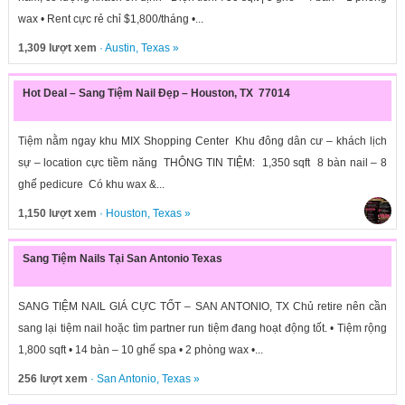
wax • Rent cực rẻ chỉ $1,800/tháng •...
1,309 lượt xem
·
Austin
,
Texas
»
Hot Deal – Sang Tiệm Nail Đẹp – Houston, TX 77014
Tiệm nằm ngay khu MIX Shopping Center Khu đông dân cư – khách lịch
sự – location cực tiềm năng THÔNG TIN TIỆM: 1,350 sqft 8 bàn nail – 8
ghế pedicure Có khu wax &...
1,150 lượt xem
·
Houston
,
Texas
»
Sang Tiệm Nails Tại San Antonio Texas
SANG TIỆM NAIL GIÁ CỰC TỐT – SAN ANTONIO, TX Chủ retire nên cần
sang lại tiệm nail hoặc tìm partner run tiệm đang hoạt động tốt. • Tiệm rộng
1,800 sqft • 14 bàn – 10 ghế spa • 2 phòng wax •...
256 lượt xem
·
San Antonio
,
Texas
»