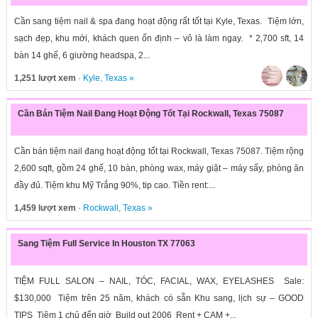
Cần sang tiệm nail & spa đang hoạt động rất tốt tại Kyle, Texas. Tiệm lớn,
sạch đẹp, khu mới, khách quen ổn định – vô là làm ngay. * 2,700 sft, 14
bàn 14 ghế, 6 giường headspa, 2...
1,251 lượt xem
·
Kyle
,
Texas
»
Cần Bán Tiệm Nail Đang Hoạt Động Tốt Tại Rockwall, Texas 75087
Cần bán tiệm nail đang hoạt động tốt tại Rockwall, Texas 75087. Tiệm rộng
2,600 sqft, gồm 24 ghế, 10 bàn, phòng wax, máy giặt – máy sấy, phòng ăn
đầy đủ. Tiệm khu Mỹ Trắng 90%, tip cao. Tiền rent:...
1,459 lượt xem
·
Rockwall
,
Texas
»
Sang Tiệm Full Service In Houston TX 77063
TIỆM FULL SALON – NAIL, TÓC, FACIAL, WAX, EYELASHES Sale:
$130,000 Tiệm trên 25 năm, khách có sẵn Khu sang, lịch sự – GOOD
TIPS Tiệm 1 chủ đến giờ Build out 2006 Rent + CAM +...