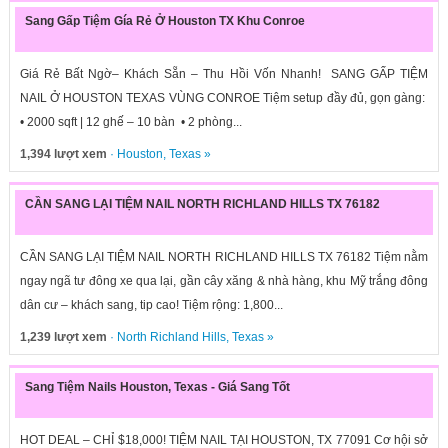
Sang Gấp Tiệm Gía Rẻ Ở Houston TX Khu Conroe
Giá Rẻ Bất Ngờ– Khách Sẵn – Thu Hồi Vốn Nhanh! SANG GẤP TIỆM
NAIL Ở HOUSTON TEXAS VÙNG CONROE Tiệm setup đầy đủ, gọn gàng:
• 2000 sqft | 12 ghế – 10 bàn • 2 phòng...
1,394 lượt xem
·
Houston
,
Texas
»
CẦN SANG LẠI TIỆM NAIL NORTH RICHLAND HILLS TX 76182
CẦN SANG LẠI TIỆM NAIL NORTH RICHLAND HILLS TX 76182 Tiệm nằm
ngay ngã tư đông xe qua lại, gần cây xăng & nhà hàng, khu Mỹ trắng đông
dân cư – khách sang, tip cao! Tiệm rộng: 1,800...
1,239 lượt xem
·
North Richland Hills
,
Texas
»
Sang Tiệm Nails Houston, Texas - Giá Sang Tốt
HOT DEAL – CHỈ $18,000! TIỆM NAIL TẠI HOUSTON, TX 77091 Cơ hội sở