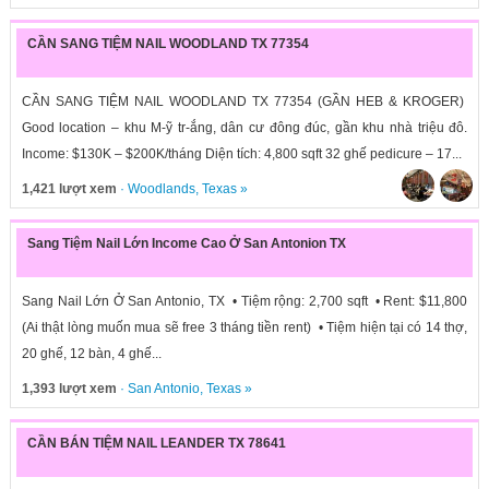
CẦN SANG TIỆM NAIL WOODLAND TX 77354
CẦN SANG TIỆM NAIL WOODLAND TX 77354 (GẦN HEB & KROGER)
Good location – khu M-ỹ tr-ắng, dân cư đông đúc, gần khu nhà triệu đô.
Income: $130K – $200K/tháng Diện tích: 4,800 sqft 32 ghế pedicure – 17...
1,421 lượt xem
·
Woodlands
,
Texas
»
Sang Tiệm Nail Lớn Income Cao Ở San Antonion TX
Sang Nail Lớn Ở San Antonio, TX • Tiệm rộng: 2,700 sqft • Rent: $11,800
(Ai thật lòng muốn mua sẽ free 3 tháng tiền rent) • Tiệm hiện tại có 14 thợ,
20 ghế, 12 bàn, 4 ghế...
1,393 lượt xem
·
San Antonio
,
Texas
»
CẦN BÁN TIỆM NAIL LEANDER TX 78641