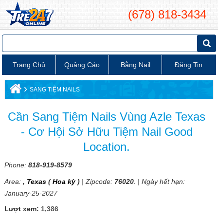
(678) 818-3434
Trang Chủ
Quảng Cáo
Bằng Nail
Đăng Tin
›
SANG TIỆM NAILS
Cần Sang Tiệm Nails Vùng Azle Texas
- Cơ Hội Sở Hữu Tiệm Nail Good
Location.
Phone:
818-919-8579
Area:
,
Texas
(
Hoa kỳ
)
| Zipcode:
76020
. | Ngày hết hạn:
January-25-2027
Lượt xem:
1,386