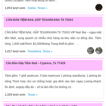
Good Location Tiệm hoạt động ổn định...
1,053 lượt xem
·
Dallas
,
Texas
»
CẦN BÁN TIỆM NAIL GẤP TEXARKANA TX 75503
CẦN BÁN TIỆM NAIL GẤP TEXARKANA TX 75503 VIP Nail Bar – ngay mặt
tiền Mall, xung quanh có nhiều nhà hàng và khu dân cư đông đúc. Tiệm
rộng: 1,600 sqft Rent: $2,000/tháng Trang thiết bị gồm: ...
1,417 lượt xem
·
Texarkana
,
Texas
»
Cần Bán Gấp Tiệm Nail – Cypress, Tx 77429
Tiệm gồm: 7 ghế pedicure, 5 bàn manicure 1 phòng wax/facial, 1 phòng ăn
riêng Thích hợp cho vợ chồng hoặc gia đình vào làm ngay Lượng khách
ổn định, supply đầy đủ – vô là làm liền Do không có...
1,329 lượt xem
·
Texas
»