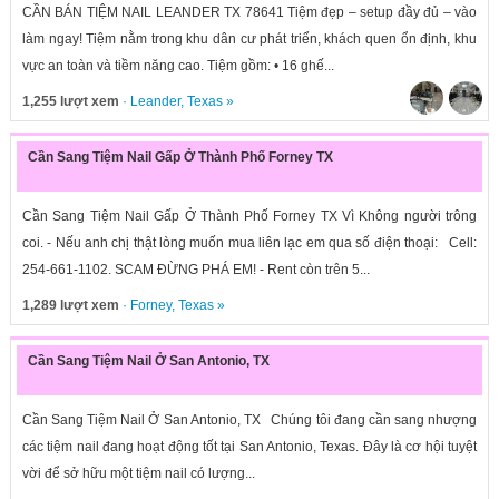
CẦN BÁN TIỆM NAIL LEANDER TX 78641 Tiệm đẹp – setup đầy đủ – vào
làm ngay! Tiệm nằm trong khu dân cư phát triển, khách quen ổn định, khu
vực an toàn và tiềm năng cao. Tiệm gồm: • 16 ghế...
1,255 lượt xem
·
Leander
,
Texas
»
Cần Sang Tiệm Nail Gấp Ở Thành Phố Forney TX
Cần Sang Tiệm Nail Gấp Ở Thành Phố Forney TX Vì Không người trông
coi. - Nếu anh chị thật lòng muốn mua liên lạc em qua số điện thoại: Cell:
254-661-1102. SCAM ĐỪNG PHÁ EM! - Rent còn trên 5...
1,289 lượt xem
·
Forney
,
Texas
»
Cần Sang Tiệm Nail Ở San Antonio, TX
Cần Sang Tiệm Nail Ở San Antonio, TX Chúng tôi đang cần sang nhượng
các tiệm nail đang hoạt động tốt tại San Antonio, Texas. Đây là cơ hội tuyệt
vời để sở hữu một tiệm nail có lượng...