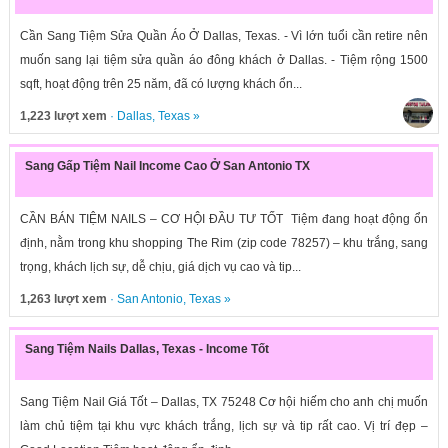
Cần Sang Tiệm Sửa Quần Áo Ở Dallas, Texas. - Vì lớn tuổi cần retire nên
muốn sang lại tiệm sửa quần áo đông khách ở Dallas. - Tiệm rộng 1500
sqft, hoạt động trên 25 năm, đã có lượng khách ổn...
1,223 lượt xem
·
Dallas
,
Texas
»
Sang Gấp Tiệm Nail Income Cao Ở San Antonio TX
CẦN BÁN TIỆM NAILS – CƠ HỘI ĐẦU TƯ TỐT Tiệm đang hoạt động ổn
định, nằm trong khu shopping The Rim (zip code 78257) – khu trắng, sang
trọng, khách lịch sự, dễ chịu, giá dịch vụ cao và tip...
1,263 lượt xem
·
San Antonio
,
Texas
»
Sang Tiệm Nails Dallas, Texas - Income Tốt
Sang Tiệm Nail Giá Tốt – Dallas, TX 75248 Cơ hội hiếm cho anh chị muốn
làm chủ tiệm tại khu vực khách trắng, lịch sự và tip rất cao. Vị trí đẹp –