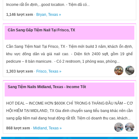
Income rất ổn định,...good location. - Tiệm đã có...
1,146 lượt xem
·
Bryan
,
Texas
»
Cần Sang Gấp Tiệm Nail Tại Frisco, TX
Cần Sang Tiệm Nail Tại Frisco, TX - Tiệm mới build 3 năm, khách ổn định,
khu vực đông dân và giá nail cao. - Diện tích 2400 sqft, gồm 19 ghế
pedicure – 8 bàn manicure. - Có 2 restroom, 1 phòng wax, phòng...
1,303 lượt xem
·
Frisco
,
Texas
»
Sang Tiệm Nails Midland, Texas - Income Tốt
HOT DEAL – INCOME HƠN $600K CHỈ TRONG 6 THÁNG ĐẦU NĂM – CƠ
HỘI HIẾM TẠI MIDLAND, TX Gia đình chuyển sang tiểu bang khác nên cần
sang gấp tiệm nail đang hoạt động rất tốt. Tiệm có doanh thu cao, khách...
868 lượt xem
·
Midland
,
Texas
»