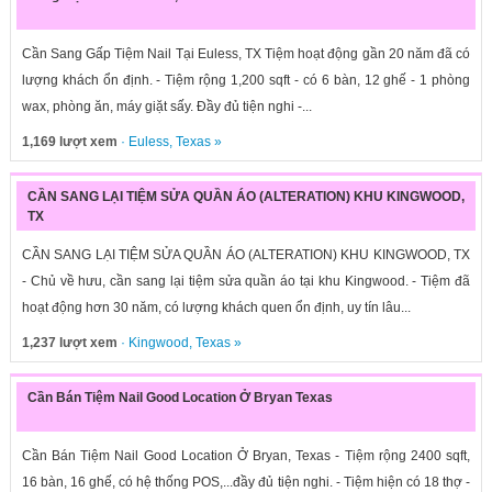
Cần Sang Gấp Tiệm Nail Tại Euless, TX Tiệm hoạt động gần 20 năm đã có
lượng khách ổn định. - Tiệm rộng 1,200 sqft - có 6 bàn, 12 ghế - 1 phòng
wax, phòng ăn, máy giặt sấy. Đầy đủ tiện nghi -...
1,169 lượt xem
·
Euless
,
Texas
»
CẦN SANG LẠI TIỆM SỬA QUẦN ÁO (ALTERATION) KHU KINGWOOD,
TX
CẦN SANG LẠI TIỆM SỬA QUẦN ÁO (ALTERATION) KHU KINGWOOD, TX
- Chủ về hưu, cần sang lại tiệm sửa quần áo tại khu Kingwood. - Tiệm đã
hoạt động hơn 30 năm, có lượng khách quen ổn định, uy tín lâu...
1,237 lượt xem
·
Kingwood
,
Texas
»
Cần Bán Tiệm Nail Good Location Ở Bryan Texas
Cần Bán Tiệm Nail Good Location Ở Bryan, Texas - Tiệm rộng 2400 sqft,
16 bàn, 16 ghế, có hệ thống POS,...đầy đủ tiện nghi. - Tiệm hiện có 18 thợ -