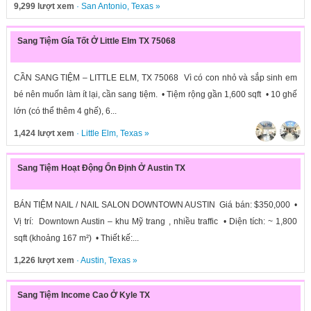
9,299 lượt xem
·
San Antonio
,
Texas
»
Sang Tiệm Gía Tốt Ở Little Elm TX 75068
CẦN SANG TIỆM – LITTLE ELM, TX 75068 Vì có con nhỏ và sắp sinh em
bé nên muốn làm ít lại, cần sang tiệm. • Tiệm rộng gần 1,600 sqft • 10 ghế
lớn (có thể thêm 4 ghế), 6...
1,424 lượt xem
·
Little Elm
,
Texas
»
Sang Tiệm Hoạt Động Ổn Định Ở Austin TX
BÁN TIỆM NAIL / NAIL SALON DOWNTOWN AUSTIN Giá bán: $350,000 •
Vị trí: Downtown Austin – khu Mỹ trang , nhiều traffic • Diện tích: ~ 1,800
sqft (khoảng 167 m²) • Thiết kế:...
1,226 lượt xem
·
Austin
,
Texas
»
Sang Tiệm Income Cao Ở Kyle TX