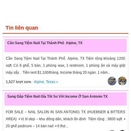
Tin liên quan
Cần Sang Tiệm Nail Tại Thành Phố Alpine, TX
Cần Sang Tiệm Nail Tại Thành Phố Alpine, TX Tiệm rộng khoảng 1200
sqft. Có 6 ghế, 5 bàn, 1 phòng wax, 1 restroom, 1 phòng ăn và máy giặt
máy sấy . Tiền rent $1,100/tháng. Income tháng 20 ngàn. 1 năm...
1,527 lượt xem
·
Alpine
,
Texas
»
Sang Gấp Tiệm Nail Gía Tốt So Với Income Ở San Antonio TX
FOR SALE – NAIL SALON IN SAN ANTONIO, TX (HUEBNER & BITTERS
AREA) • Vị trí đẹp – khu đông dân, khách ổn định Tiệm rộng : 3800 sqft •
20 ghế pedicure – 14 bàn nail • 6 thợ...