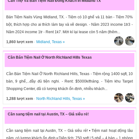
Cần Thợ Và Bán Tiệm Nail Đông Khách In Midland TX
Bán Tiệm Nails Vùng Midland, TX. - Tiệm có 10 ghế và 11 bàn - Tiệm 70%
bột, thích hợp cho ai thích làm tay và vẽ design. - Năm 2023 income 1tr3 -
Năm 2024 income 1tr - Rent 1k7. Mới kí lại lease còn 5 năm (thêm...
1,860 lượt xem
·
Midland
,
Texas
»
Cần Bán Tiệm Nail Ở North Richland Hills Texas
Cần Bán Tiệm Nail Ở North Richland Hills, Texas - Tiệm rộng 1400 sqft, 10
bàn, 9 ghế,...đầy đủ tiện nghi. - Rent: $5000k/tháng. - Tiệm khu Target
Shopping Center, đã có lượng khách ổn định, nhiều khách...
1,288 lượt xem
·
North Richland Hills
,
Texas
»
Cần sang tiệm nail tại Austin, TX – Giá siêu rẻ!
Cần sang tiệm nail tại Austin, TX – Giá siêu rẻ! • Tiệm nail hoạt động lâu
năm, có lượng khách ổn định • Diện tích: 750 sqft | 5 ghế – 4 bàn – 1 phòng