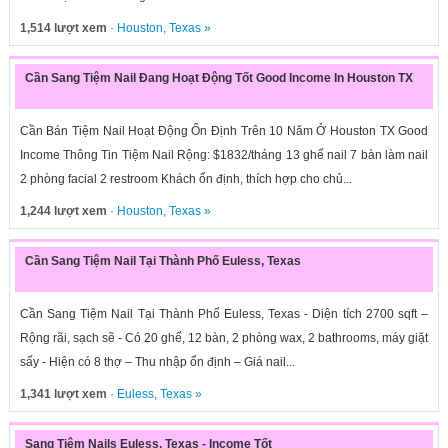
1,514 lượt xem
·
Houston
,
Texas
»
Cần Sang Tiệm Nail Đang Hoạt Động Tốt Good Income In Houston TX
Cần Bán Tiệm Nail Hoạt Động Ổn Định Trên 10 Năm Ở Houston TX Good
Income Thông Tin Tiệm Nail Rộng: $1832/tháng 13 ghế nail 7 bàn làm nail
2 phòng facial 2 restroom Khách ổn định, thích hợp cho chủ...
1,244 lượt xem
·
Houston
,
Texas
»
Cần Sang Tiệm Nail Tại Thành Phố Euless, Texas
Cần Sang Tiệm Nail Tại Thành Phố Euless, Texas - Diện tích 2700 sqft –
Rộng rãi, sạch sẽ - Có 20 ghế, 12 bàn, 2 phòng wax, 2 bathrooms, máy giặt
sấy - Hiện có 8 thợ – Thu nhập ổn định – Giá nail...
1,341 lượt xem
·
Euless
,
Texas
»
Sang Tiệm Nails Euless, Texas - Income Tốt