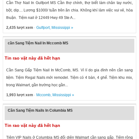
Cần Thợ Nail In Gulfport MS Cần thợ chính, thợ biết làm chân tay nước,
bột, dip.... Lương $1000/ tuần trên ăn chia. Không khí làm việc vui vẻ, hòa
thuận. Tiệm nail ở 12449 Hwy 49 Ste A...
2,435 lượt xem
·
Gulfport
,
Mississippi
»
cần Sang Tiệm Nail In Mccomb MS
Tin rao vặt này đã hết hạn
Cần Sang Gấp Tiệm Nail In McComb, MS. Vì lí do gia đình nên cần sang
tiệm. Tiệm Regal Nails mới remodel. Tiệm có 4 bàn, 4 ghế. Tiệm khu mix,
trong Walmart, gần trường học gần...
1,993 lượt xem
·
Mccomb
,
Mississippi
»
Cần Sang Tiệm Nails In Columbia MS
Tin rao vặt này đã hết hạn
Tiệm VIP Nails ở Columbia MS đối diện Walmart cần sang gấp. Tiệm rộng