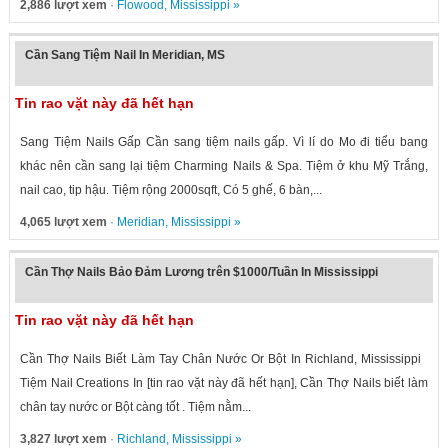
2,886 lượt xem
·
Flowood
,
Mississippi
»
Cần Sang Tiệm Nail In Meridian, MS
Tin rao vặt này đã hết hạn
Sang Tiệm Nails Gấp Cần sang tiệm nails gấp. Vì lí do Mo đi tiểu bang
khác nên cần sang lại tiệm Charming Nails & Spa. Tiệm ở khu Mỹ Trắng,
nail cao, tip hậu. Tiệm rộng 2000sqft, Có 5 ghế, 6 bàn,...
4,065 lượt xem
·
Meridian
,
Mississippi
»
Cần Thợ Nails Bảo Đảm Lương trên $1000/Tuần In Mississippi
Tin rao vặt này đã hết hạn
Cần Thợ Nails Biết Làm Tay Chân Nước Or Bột In Richland, Mississippi
Tiệm Nail Creations In [tin rao vặt này đã hết hạn], Cần Thợ Nails biết làm
chân tay nước or Bột càng tốt . Tiệm nằm...
3,827 lượt xem
·
Richland
,
Mississippi
»