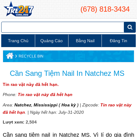
(678) 818-3434
Trang Chủ
Quảng Cáo
Bằng Nail
Đăng Tin
›
RECYCLE BIN
Cần Sang Tiệm Nail In Natchez MS
Tin rao vặt này đã hết hạn.
Phone:
Tin rao vặt này đã hết hạn
Area:
Natchez
,
Mississippi
(
Hoa kỳ
)
| Zipcode:
Tin rao vặt này
đã hết hạn
. | Ngày hết hạn: July-31-2020
Lượt xem:
2,504
Cần sang tiệm nail in Natchez MS. Vì lí do gia đình