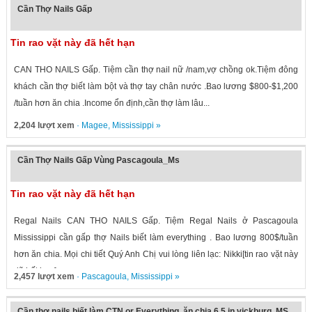
Cần Thợ Nails Gấp
Tin rao vặt này đã hết hạn
CAN THO NAILS Gấp. Tiệm cần thợ nail nữ /nam,vợ chồng ok.Tiệm đông
khách cần thợ biết làm bột và thợ tay chân nước .Bao lương $800-$1,200
/tuần hơn ăn chia .Income ổn định,cần thợ làm lâu...
2,204 lượt xem
·
Magee
,
Mississippi
»
Cần Thợ Nails Gấp Vùng Pascagoula_Ms
Tin rao vặt này đã hết hạn
Regal Nails CAN THO NAILS Gấp. Tiệm Regal Nails ở Pascagoula
Mississippi cần gấp thợ Nails biết làm everything . Bao lương 800$/tuần
hơn ăn chia. Mọi chi tiết Quý Anh Chị vui lòng liên lạc: Nikki[tin rao vặt này
đã hết hạn] or...
2,457 lượt xem
·
Pascagoula
,
Mississippi
»
Cần thợ nails biết làm CTN or Everything, ăn chia 6,5 in vickburg, MS