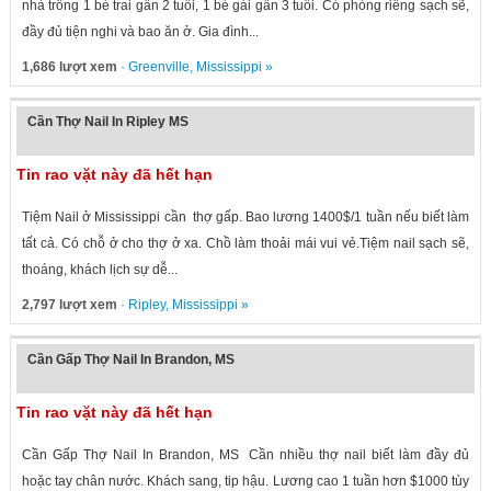
nhà trông 1 bé trai gần 2 tuổi, 1 bé gái gần 3 tuổi. Có phòng riêng sạch sẽ,
đầy đủ tiện nghi và bao ăn ở. Gia đình...
1,686 lượt xem
·
Greenville
,
Mississippi
»
Cần Thợ Nail In Ripley MS
Tin rao vặt này đã hết hạn
Tiệm Nail ở Mississippi cần thợ gấp. Bao lương 1400$/1 tuần nếu biết làm
tất cả. Có chỗ ở cho thợ ở xa. Chồ làm thoải mái vui vẻ.Tiệm nail sạch sẽ,
thoáng, khách lịch sự dễ...
2,797 lượt xem
·
Ripley
,
Mississippi
»
Cần Gấp Thợ Nail In Brandon, MS
Tin rao vặt này đã hết hạn
Cần Gấp Thợ Nail In Brandon, MS Cần nhiều thợ nail biết làm đầy đủ
hoặc tay chân nước. Khách sang, tip hậu. Lương cao 1 tuần hơn $1000 tùy