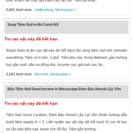
toàn, khách dễ chịu, giá nails cao, tip cao. Tiệm đã hoạt...
2,661 lượt xem
·
Hattiesburg
,
Mississippi
»
Sang Tiệm Nail in McComb MS
Tin rao vặt này đã hết hạn
Regal Nails at [tin rao vặt này đã hết hạn] cần sang tiệm nail mới remodel
everything. Tiệm có 4 bàn, 4 ghế. Tiệm khu mix, trong Walmart, gần trường
học gần mall, dân cư đông đúc, income cao, giá nail cao, tip...
2,503 lượt xem
·
Mccomb
,
Mississippi
»
Bán Tiệm Nail Good Income In Mississippi Đảm Bảo Nhanh Lấy Vốn
Tin rao vặt này đã hết hạn
Tiệm Nail Good Location, Đảm Bảo Nhanh Lấy Lại Vốn Nhận hướng dẫn
build tiệm supply A -> Z. Liên lạc[tin rao vặt này đã hết hạn]. Vì con đi học
xa cần bán tiệm nail, lease còn rất lâu. Tiệm gần trường...