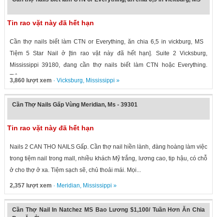
Tin rao vặt này đã hết hạn
Cần thợ nails biết làm CTN or Everything, ăn chia 6,5 in vickburg, MS
Tiệm 5 Star Nail ở [tin rao vặt này đã hết hạn]. Suite 2 Vicksburg,
Mississippi 39180, đang cần thợ nails biết làm CTN hoặc Everything.
Tiệm...
3,860 lượt xem
·
Vicksburg
,
Mississippi
»
Cần Thợ Nails Gấp Vùng Meridian, Ms - 39301
Tin rao vặt này đã hết hạn
Nails 2 CAN THO NAILS Gấp. Cần thợ nail hiền lành, đàng hoàng làm việc
trong tiệm nail trong mall, nhiều khách Mỹ trắng, lương cao, tip hậu, có chỗ
ở cho thợ ở xa. Tiệm sạch sẽ, chủ thoải mái. Mọi...
2,357 lượt xem
·
Meridian
,
Mississippi
»
Cần Thợ Nail In Natchez MS Bao Lương $1,100/ Tuần Hơn Ăn Chia