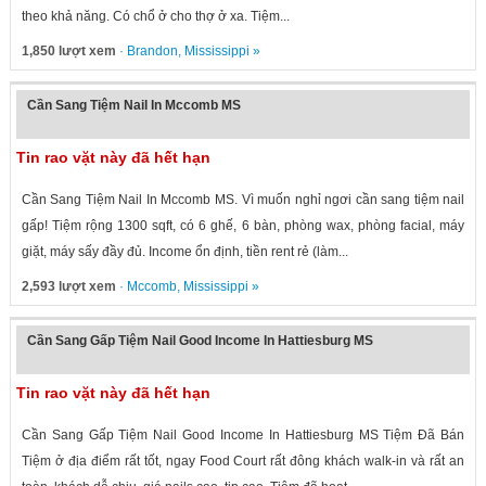
theo khả năng. Có chổ ở cho thợ ở xa. Tiệm...
1,850 lượt xem
·
Brandon
,
Mississippi
»
Cần Sang Tiệm Nail In Mccomb MS
Tin rao vặt này đã hết hạn
Cần Sang Tiệm Nail In Mccomb MS. Vì muốn nghỉ ngơi cần sang tiệm nail
gấp! Tiệm rộng 1300 sqft, có 6 ghế, 6 bàn, phòng wax, phòng facial, máy
giặt, máy sấy đầy đủ. Income ổn định, tiền rent rẻ (làm...
2,593 lượt xem
·
Mccomb
,
Mississippi
»
Cần Sang Gấp Tiệm Nail Good Income In Hattiesburg MS
Tin rao vặt này đã hết hạn
Cần Sang Gấp Tiệm Nail Good Income In Hattiesburg MS Tiệm Đã Bán
Tiệm ở địa điểm rất tốt, ngay Food Court rất đông khách walk-in và rất an