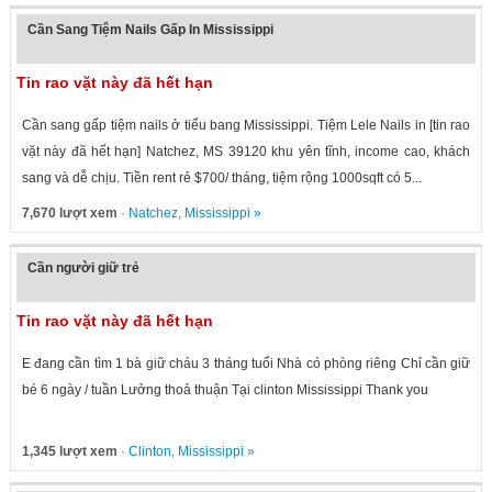
Cần Sang Tiệm Nails Gấp In Mississippi
Tin rao vặt này đã hết hạn
Cần sang gấp tiệm nails ở tiểu bang Mississippi. Tiệm Lele Nails in [tin rao
vặt này đã hết hạn] Natchez, MS 39120 khu yên tĩnh, income cao, khách
sang và dễ chịu. Tiền rent rẻ $700/ tháng, tiệm rộng 1000sqft có 5...
7,670 lượt xem
·
Natchez
,
Mississippi
»
Cần người giữ trẻ
Tin rao vặt này đã hết hạn
E đang cần tìm 1 bà giữ cháu 3 tháng tuổi Nhà có phòng riêng Chỉ cần giữ
bé 6 ngày / tuần Lưởng thoả thuận Tại clinton Mississippi Thank you
1,345 lượt xem
·
Clinton
,
Mississippi
»