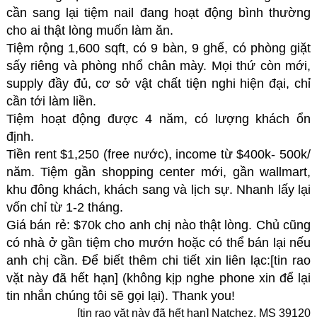
cần sang lại tiệm nail đang hoạt động bình thường
cho ai thật lòng muốn làm ăn.
Tiệm rộng 1,600 sqft, có 9 bàn, 9 ghế, có phòng giặt
sấy riêng và phòng nhổ chân mày. Mọi thứ còn mới,
supply đầy đủ, cơ sở vật chất tiện nghi hiện đại, chỉ
cần tới làm liền.
Tiệm hoạt động được 4 năm, có lượng khách ổn
định.
Tiền rent $1,250 (free nước), income từ $400k- 500k/
năm. Tiệm gần shopping center mới, gần wallmart,
khu đông khách, khách sang và lịch sự. Nhanh lấy lại
vốn chỉ từ 1-2 tháng.
Giá bán rẻ: $70k cho anh chị nào thật lòng. Chủ cũng
có nhà ở gần tiệm cho mướn hoặc có thể bán lại nếu
anh chị cần. Để biết thêm chi tiết xin liên lạc:[tin rao
vặt này đã hết hạn] (không kịp nghe phone xin để lại
tin nhắn chúng tôi sẽ gọi lại). Thank you!
[tin rao vặt này đã hết hạn] Natchez, MS 39120