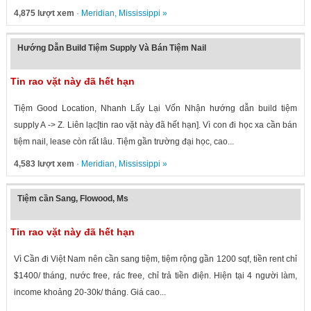
4,875 lượt xem
·
Meridian
,
Mississippi
»
Hướng Dẫn Build Tiệm Supply Và Bán Tiệm Nail
Tin rao vặt này đã hết hạn
Tiệm Good Location, Nhanh Lấy Lại Vốn Nhận hướng dẫn build tiệm
supply A -> Z. Liên lạc[tin rao vặt này đã hết hạn]. Vì con đi học xa cần bán
tiệm nail, lease còn rất lâu. Tiệm gần trường đại học, cao...
4,583 lượt xem
·
Meridian
,
Mississippi
»
Tiệm cần Sang, Flowood, Ms
Tin rao vặt này đã hết hạn
Vì Cần đi Việt Nam nên cần sang tiệm, tiệm rộng gần 1200 sqf, tiền rent chỉ
$1400/ tháng, nước free, rác free, chỉ trả tiền điện. Hiện tại 4 người làm,
income khoảng 20-30k/ tháng. Giá cao...