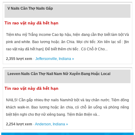
V Nails Cần Thợ Nails Gấp
Tin rao vặt này đã hết hạn
Tiệm khu mỹ Trắng income Cao tip hậu, hiện đang cần thợ biết làm bột Và
pink and white. Bao lương hoặc. ăn Chia. Mọi chi tiếc .Xin liên lạc số : [tin
rao vặt này đã hết hạn]. Để biết thêm chi tiếc . Có Chỗ ở Cho...
2,355 lượt xem
·
Jeffersonville
,
Indiana
»
Leeven Nails Cần Thợ Nail Nam Nữ Xuyên Bang Hoặc Local
Tin rao vặt này đã hết hạn
NAILS! Cần gấp nhieu thợ nails Nam/nữ bột và tay chân nước. Tiệm đông
khách walk-in. Bao lương hoặc ăn chia, có chỗ ăn uống và phòng riêng
biệt tiện nghi cho thợ nữ xiêng bang. Tiệm thân thiện và...
2,254 lượt xem
·
Anderson
,
Indiana
»