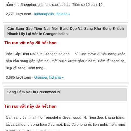
nằm khu Shopping, giá nails cao, tip hậu. Tiệm có 10 bàn, 10...
2,771 lượt xem
·
Indianapolis
,
Indiana
»
Cần Sang Gấp Tiệm Nail Mới Build Đẹp Và Sang Khu Đông Khách
Nhanh Lấy Lại Vốn In Granger Indiana
Tin rao vặt này đã hết hạn
Bán Gấp Tiệm Nails In Granger Indiana Vì lí do move đi tiểu bang khác
nên cần sang gấp tiệm nail mới build được gần 2 năm. Tiệm rất sạch sẽ,
đẹp và sang. Tiệm rộng...
3,685 lượt xem
·
Granger
,
Indiana
»
Sang Tiệm Nail In Greenwood IN
Tin rao vặt này đã hết hạn
Cần sang tiệm nail mới remodel ở Greenwood IN. Tiệm đẹp, khang trang,
tất cả vật dụng trong tiệm điều mới. Đầy đủ phòng ốc tiện nghi. Tiệm rộng