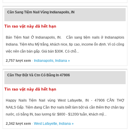
Cần Sang Tiệm Nail Vùng Indianapolis, IN
Tin rao vặt này đã hết hạn
Bán Tiệm Nail Ở Indianapolis, IN. Cần sang tiệm nails ở Indianaplois
Indiana. Tiệm khu Mỹ trắng, khách nice, tip cao, income ổn định. Vì có công
việc nên cần bán gấp. Giá bán $30K. Có chỗ...
2,757 lượt xem
·
Indianapolis
,
Indiana
»
Cần Thợ Bột Và Ctn Có Bằng In 47906
Tin rao vặt này đã hết hạn
Happy Nails Tiệm Nail vùng West Lafayette, IN - 47906 CẦN THỢ
NAILS Gấp. Tiệm đang Cần thợ nails biết làm bột và cần thêm thợ chân tay
nước, có bằng IN, bao lương từ: $800 - $1200/ tuần, khách mỹ...
2,342 lượt xem
·
West Lafayette
,
Indiana
»