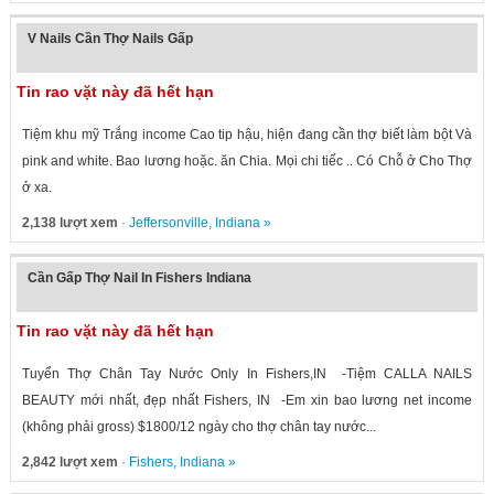
V Nails Cần Thợ Nails Gấp
Tin rao vặt này đã hết hạn
Tiệm khu mỹ Trắng income Cao tip hậu, hiện đang cần thợ biết làm bột Và
pink and white. Bao lương hoặc. ăn Chia. Mọi chi tiếc .. Có Chỗ ở Cho Thợ
ở xa.
2,138 lượt xem
·
Jeffersonville
,
Indiana
»
Cần Gấp Thợ Nail In Fishers Indiana
Tin rao vặt này đã hết hạn
Tuyển Thợ Chân Tay Nước Only In Fishers,IN -Tiệm CALLA NAILS
BEAUTY mới nhất, đẹp nhất Fishers, IN -Em xin bao lương net income
(không phải gross) $1800/12 ngày cho thợ chân tay nước...
2,842 lượt xem
·
Fishers
,
Indiana
»