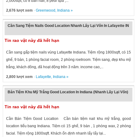
2,000sqft, có 8 bàn nail, 8 pedi spa ,...
2,676 lượt xem
·
Greenwood
,
Indiana
»
Cần Sang Tiệm Nails Good Location Nhanh Lấy Lại Vốn In Lafayette IN
Tin rao vặt này đã hết hạn
Cần sang gấp tiệm nails vùng Lafayette Indiana. Tiệm rộng 1800sqft, có 15
ghế, 9 bàn, 1 phòng facial room, 2 phòng roetroom. Tiệm sang, đẹp khu mỹ
trắng, khách đông, đã hoạt động trên 3 năm. income cao,...
2,800 lượt xem
·
Lafayette
,
Indiana
»
Bán Tiệm Khu Mỹ Trắng Good Location In Indiana (Nhanh Lấy Lại Vốn)
Tin rao vặt này đã hết hạn
Cần Bán Tiệm Good Location Cần bán tiệm nail khu mỹ trắng, good
location tiểu bang Indiana. Tiệm có 15 ghế, 9 bàn , 1 phòng wax, 2 phòng
facial. Tiệm rộng 1800sqft. Khách ổn định nhanh lấy lấy lại...