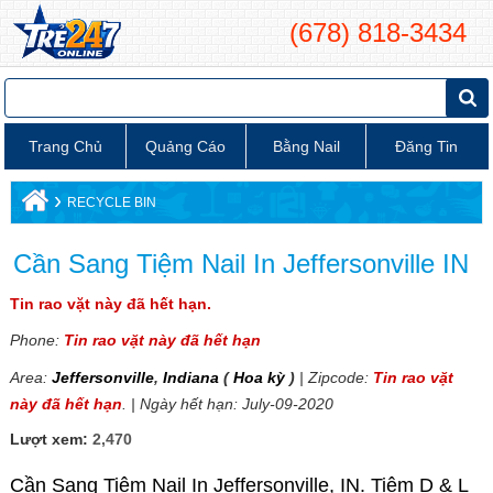
(678) 818-3434
Trang Chủ
Quảng Cáo
Bằng Nail
Đăng Tin
›
RECYCLE BIN
Cần Sang Tiệm Nail In Jeffersonville IN
Tin rao vặt này đã hết hạn.
Phone:
Tin rao vặt này đã hết hạn
Area:
Jeffersonville
,
Indiana
(
Hoa kỳ
)
| Zipcode:
Tin rao vặt
này đã hết hạn
. | Ngày hết hạn: July-09-2020
Lượt xem:
2,470
Cần Sang Tiệm Nail In Jeffersonville, IN. Tiệm D & L