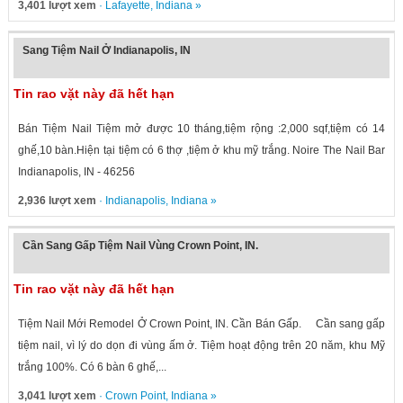
3,401 lượt xem
·
Lafayette
,
Indiana
»
Sang Tiệm Nail Ở Indianapolis, IN
Tin rao vặt này đã hết hạn
Bán Tiệm Nail Tiệm mở được 10 tháng,tiệm rộng :2,000 sqf,tiệm có 14
ghế,10 bàn.Hiện tại tiệm có 6 thợ ,tiệm ở khu mỹ trắng. Noire The Nail Bar
Indianapolis, IN - 46256
2,936 lượt xem
·
Indianapolis
,
Indiana
»
Cần Sang Gấp Tiệm Nail Vùng Crown Point, IN.
Tin rao vặt này đã hết hạn
Tiệm Nail Mới Remodel Ở Crown Point, IN. Cần Bán Gấp. Cần sang gấp
tiệm nail, vì lý do dọn đi vùng ấm ở. Tiệm hoạt động trên 20 năm, khu Mỹ
trắng 100%. Có 6 bàn 6 ghế,...
3,041 lượt xem
·
Crown Point
,
Indiana
»