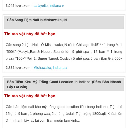
3,045 lượt xem
·
Lafayette
,
Indiana
»
Cần Sang Tiệm Nail In Mishawaka, IN
Tin rao vặt này đã hết hạn
Cần sang 2 tiệm Nails Ở Mishawaka,IN cách Chicago 1h45' **-1 trong Mall
"500k" (Macy's,Barn& Nobble,Sears) lớn 9 ghế spa , 12 bàn **-1 trong
plaza "100k"(Peir 1, Super Target, Costco) 5 ghế spa, 5 bàn Bán Giá 600k
2...
2,832 lượt xem
·
Mishawaka
,
Indiana
»
Bán Tiệm Khu Mỹ Trắng Good Location In Indiana (Đảm Bảo Nhanh
Lấy Lại Vốn)
Tin rao vặt này đã hết hạn
Cần bán tiệm nail khu mỹ trắng, good location tiểu bang Indiana. Tiệm có
15 ghế, 9 bàn , 1 phòng wax, 2 phòng facial. Tiệm rộng 1800sqft. Khách ổn
định nhanh lấy lấy lại vốn. Bạn muốn làm kinh...