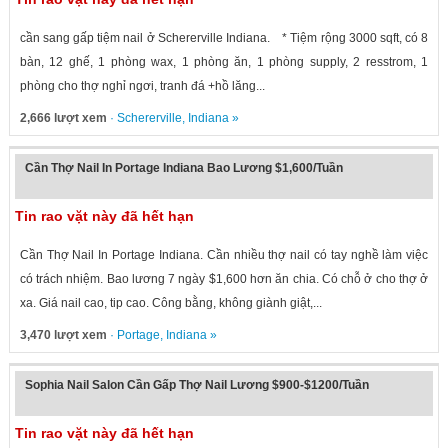
cần sang gấp tiệm nail ở Schererville Indiana. * Tiệm rộng 3000 sqft, có 8
bàn, 12 ghế, 1 phòng wax, 1 phòng ăn, 1 phòng supply, 2 resstrom, 1
phòng cho thợ nghỉ ngơi, tranh đá +hồ lăng...
2,666 lượt xem
·
Schererville
,
Indiana
»
Cần Thợ Nail In Portage Indiana Bao Lương $1,600/Tuần
Tin rao vặt này đã hết hạn
Cần Thợ Nail In Portage Indiana. Cần nhiều thợ nail có tay nghề làm việc
có trách nhiệm. Bao lương 7 ngày $1,600 hơn ăn chia. Có chỗ ở cho thợ ở
xa. Giá nail cao, tip cao. Công bằng, không giành giật,...
3,470 lượt xem
·
Portage
,
Indiana
»
Sophia Nail Salon Cần Gấp Thợ Nail Lương $900-$1200/Tuần
Tin rao vặt này đã hết hạn