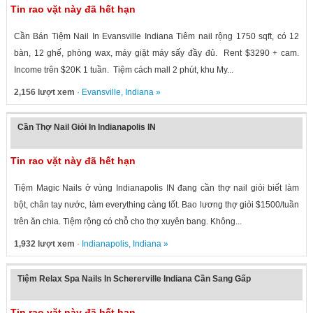
Tin rao vặt này đã hết hạn
Cần Bán Tiệm Nail In Evansville Indiana Tiêm nail rộng 1750 sqft, có 12
bàn, 12 ghế, phòng wax, máy giặt máy sấy đầy đủ. Rent $3290 + cam.
Income trên $20K 1 tuần. Tiệm cách mall 2 phút, khu My...
2,156 lượt xem
·
Evansville
,
Indiana
»
Cần Thợ Nail Giỏi In Indianapolis IN
Tin rao vặt này đã hết hạn
Tiệm Magic Nails ở vùng Indianapolis IN đang cần thợ nail giỏi biết làm
bột, chân tay nước, làm everything càng tốt. Bao lương thợ giỏi $1500/tuần
trên ăn chia. Tiệm rộng có chỗ cho thợ xuyên bang. Không...
1,932 lượt xem
·
Indianapolis
,
Indiana
»
Tiệm Relax Spa Nails In Schererville Indiana Cần Sang Gấp
Tin rao vặt này đã hết hạn