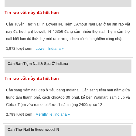
Tin rao vặt này đã hết hạn
Cần Tuyển Thợ Nail In Lowell IN. Tiệm L'Amour Nail Bar ở tại [tin rao vặt
này đã hết hạn] Lowell, IN 46356 đang cần nhiều thợ nail. Tiệm cần thợ
nail biết làm đủ thứ, thợ mới ra trường, chưa có kinh nghiệm cũng nhận....
1,972 lượt xem
·
Lowell
,
Indiana
»
Cần Bán Tiệm Nail & Spa Ở Indiana
Tin rao vặt này đã hết hạn
Cần sang tiệm nail đẹp ở tiểu bang Indiana. Cần sang tiệm nail nằm giữa
trung tâm thành phố, cách chicAgo 30 phút, kế bên Walmart, sam club và
Cótco. Tiệm vừa remodel được 1 năm, rộng 2400sqt có 12...
2,789 lượt xem
·
Merrillville
,
Indiana
»
Cần Thợ Nail In Greenwood IN