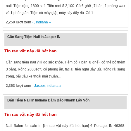
nail. Tiệm rộng 1800 sqft. Tiền rent $ 2,100. Có 6 ghế , 7 bàn, 1 phòng wax
và 1 phòng ăn. Tiệm có máy giặt, máy sấy đầy đủ. Có 1...
2,250 lượt xem
· ,
Indiana
»
Cần Sang Tiệm Nail In Jasper IN
Tin rao vặt này đã hết hạn
Cần sang tiệm nail vì lí do sức khỏe. Tiệm có 7 bàn, 8 ghế ( có thể bỏ thêm
3 bàn). Rộng 2600sqft, có phòng ăn, facial, tiện nghi đầy đủ. Rộng rãi sang
trọng, bãi đậu xe thoải mái thuận...
2,353 lượt xem
·
Jasper
,
Indiana
»
Bán Tiệm Nail In Indiana Đảm Bảo Nhanh Lấy Vốn
Tin rao vặt này đã hết hạn
Nail Salon for sale in [tin rao vặt này đã hết hạn] 6 Portage, IN 46368.