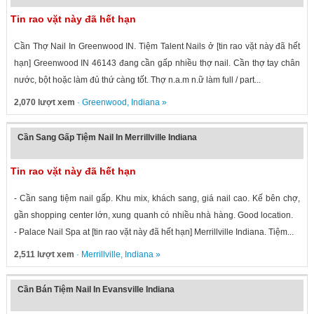
Tin rao vặt này đã hết hạn
Cần Thợ Nail In Greenwood IN. Tiệm Talent Nails ở [tin rao vặt này đã hết
hạn] Greenwood IN 46143 đang cần gấp nhiều thợ nail. Cần thợ tay chân
nước, bột hoặc làm đủ thứ càng tốt. Thợ n.a.m n.ữ làm full / part...
2,070 lượt xem
·
Greenwood
,
Indiana
»
Cần Sang Gấp Tiệm Nail In Merrillville Indiana
Tin rao vặt này đã hết hạn
- Cần sang tiệm nail gấp. Khu mix, khách sang, giá nail cao. Kế bên chợ,
gần shopping center lớn, xung quanh có nhiều nhà hàng. Good location.
- Palace Nail Spa at [tin rao vặt này đã hết hạn] Merrillville Indiana. Tiệm...
2,511 lượt xem
·
Merrillville
,
Indiana
»
Cần Bán Tiệm Nail In Evansville Indiana