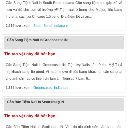
Cần Sang Tiệm Nail In South Bend Indiana Cần sang tiệm nail gấp để về
hưu va để cho con vô trường y!!! Tiệm nail ở trong chợ Meijer, tiểu bang
Indiana, cách xa Chicago 1.5 tiếng. Địa điểm tốt và an...
2,619 lượt xem
·
South Bend
,
Indiana
»
Cần Sang Tiệm Nail In Greencastle IN
Tin rao vặt này đã hết hạn
Cần Sang Tiệm Nail In Greencastle IN. Tiệm Ivy Nails nằm ở khu M ỹ T r ắ
n g khách sang, tip good. Vì muốn move đi tiểu bang khác nên cần sang lại
cho anh chị nào có thiện chí làm ăn. Tiệm có 7 bàn, 6...
1,732 lượt xem
·
Greencastle
,
Indiana
»
Cần Bán Tiệm Nail In Scottsburg IN
Tin rao vặt này đã hết hạn
Cần Bán Tiệm Nail In Scottsburg IN. Vì lí do gia đình nên cần sang tiệm