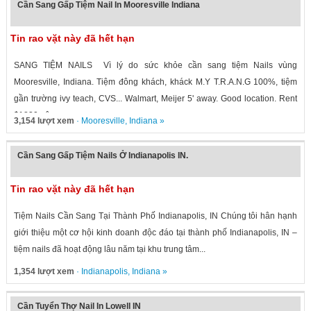
Cần Sang Gấp Tiệm Nail In Mooresville Indiana
Tin rao vặt này đã hết hạn
SANG TIỆM NAILS Vì lý do sức khỏe cần sang tiệm Nails vùng
Mooresville, Indiana. Tiệm đông khách, kháck M.Y T.R.A.N.G 100%, tiệm
gần trường ivy teach, CVS... Walmart, Meijer 5' away. Good location. Rent
$1830, rộng...
3,154 lượt xem
·
Mooresville
,
Indiana
»
Cần Sang Gấp Tiệm Nails Ở Indianapolis IN.
Tin rao vặt này đã hết hạn
Tiệm Nails Cần Sang Tại Thành Phố Indianapolis, IN Chúng tôi hân hạnh
giới thiệu một cơ hội kinh doanh độc đáo tại thành phố Indianapolis, IN –
tiệm nails đã hoạt động lâu năm tại khu trung tâm...
1,354 lượt xem
·
Indianapolis
,
Indiana
»
Cần Tuyển Thợ Nail In Lowell IN