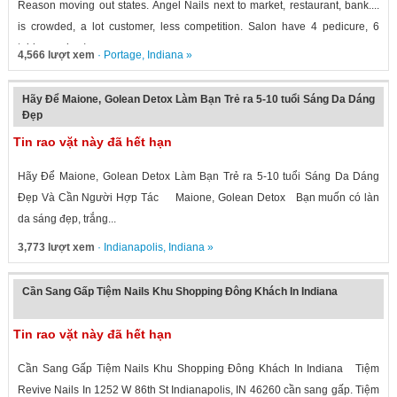
Reason moving out states. Angel Nails next to market, restaurant, bank....
is crowded, a lot customer, less competition. Salon have 4 pedicure, 6
table, washer/...
4,566 lượt xem
·
Portage
,
Indiana
»
Hãy Để Maione, Golean Detox Làm Bạn Trẻ ra 5-10 tuổi Sáng Da Dáng
Đẹp
Tin rao vặt này đã hết hạn
Hãy Để Maione, Golean Detox Làm Bạn Trẻ ra 5-10 tuổi Sáng Da Dáng
Đẹp Và Cần Người Hợp Tác Maione, Golean Detox Bạn muốn có làn
da sáng đẹp, trắng...
3,773 lượt xem
·
Indianapolis
,
Indiana
»
Cần Sang Gấp Tiệm Nails Khu Shopping Đông Khách In Indiana
Tin rao vặt này đã hết hạn
Cần Sang Gấp Tiệm Nails Khu Shopping Đông Khách In Indiana Tiệm
Revive Nails In 1252 W 86th St Indianapolis, IN 46260 cần sang gấp. Tiệm