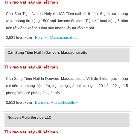
Tin rao vặt này đã hết hạn
Cần Bán Tiệm Nail In Holyoke MA Tiệm nail có 6 bàn, 6 ghế, có phòng
wax, phòng ăn, rộng 1500 sqft. Income ổn định. Tiệm đã hoạt động 5 năm
nên rất đông khách. Đảm bảo nhanh lấy lại vốn cơ hội...
2,021 lượt xem
·
Holyoke
,
Massachusetts
»
Cần Sang Tiệm Nail In Danvers Massachusetts
Tin rao vặt này đã hết hạn
Cần Sang Tiệm Nail In Danvers Massachusetts Vì lí do thiếu người trông
coi nên cần sang tiệm lớn, đẹp sang giá nail cao gồm 20 bàn, 12 ghế 5
phòng Was, có phòng ăn giăt sấy...
2,513 lượt xem
·
Danvers
,
Massachusetts
»
Nguyen Multi Service LLC
Tin rao vặt này đã hết hạn