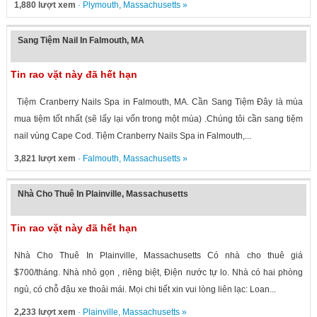
1,880 lượt xem
·
Plymouth
,
Massachusetts
»
Sang Tiệm Nail In Falmouth, MA
Tin rao vặt này đã hết hạn
Tiệm Cranberry Nails Spa in Falmouth, MA. Cần Sang Tiệm Đây là mùa
mua tiệm tốt nhất (sẽ lấy lại vốn trong một mùa) .Chúng tôi cần sang tiệm
nail vùng Cape Cod. Tiệm Cranberry Nails Spa in Falmouth,...
3,821 lượt xem
·
Falmouth
,
Massachusetts
»
Nhà Cho Thuê In Plainville, Massachusetts
Tin rao vặt này đã hết hạn
Nhà Cho Thuê In Plainville, Massachusetts Có nhà cho thuê giá
$700/tháng. Nhà nhỏ gọn , riêng biệt, Điện nước tự lo. Nhà có hai phòng
ngủ, có chỗ đậu xe thoải mái. Mọi chi tiết xin vui lòng liên lạc: Loan...
2,233 lượt xem
·
Plainville
,
Massachusetts
»