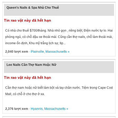
Queen's Nails & Spa Nhà Cho Thuê
Tin rao vặt này đã hết hạn
Có nhà cho thuê $700/tháng. Nhà nhỏ gọn , riêng biệt, Điện nước tự lo. Hai
phòng ngủ, có chỗ đậu xe thoải mái. Cũng cần thợ nails, chỗ làm thoải mái,
income ổn định, Khu mỹ trắng lịch sự, tip...
2,040 lượt xem
·
Plainville
,
Massachusetts
»
Lee Nails Cần Thợ Nam Hoặc Nữ
Tin rao vặt này đã hết hạn
Cần thợ nam hoặc nữ biết làm bột và tay chân nước. Tiệm trong Cape Cod
Mall, có chỗ ở cho thợ ở xa.
2,376 lượt xem
·
Hyannis
,
Massachusetts
»