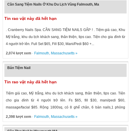
Cần Sang Tiệm Nails Ở Khu Du Lịch Vùng Falmouth, Ma
Tin rao vặt này đã hết hạn
. Cranberry Nails Spa. CẦN SANG TIỆM NAILS GẤP ! . Tiệm giá cao, Khu
Mỹ trắng, khu du lịch khách sang, thân thiện, tips cao. Tiện cho gia đình từ
4 người trở lên. Full Set $65, Fill $30, Mani/Pedi $60 +...
2,074 lượt xem
·
Falmouth
,
Massachusetts
»
Bán Tiệm Nail
Tin rao vặt này đã hết hạn
Tiệm giá cao, Mỹ trắng, khu du lịch khách sang, thân thiện, tips cao. Tiện
cho gia đình từ 4 người trở lên. Fs $65, fill $30, mani/pedi $60,
massage/facial $85. Rộng 1800sq, có 8 ghế chân, 6 bàn nails,1 phòng
waxing,...
2,398 lượt xem
·
Falmouth
,
Massachusetts
»