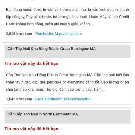
Bạn đang muốn được tư vấn về thương mại như: tư vấn kinh doanh, thành
lập công ty, Payroll (checks trả lương), khai thuế. Hoặc Máy cà thẻ Credit
Card: không hợp đồng, miễn phí máy & giấy, không...
2,618 lượt xem
·
Dorchester
,
Massachusetts
»
Cần Thợ Nail Khu Đông Đúc In Great Barrington MA
Tin rao vặt này đã hết hạn
Cần Thợ Nail Khu Đông Đúc In Great Barrington MA. Cần thợ nail biết làm
chân tay nước, dip, gel, pedicure or everything càng tốt. Bao lương or ăn
chia tùy theo khả năng. Thợ giỏi đảm bảo lương cao. Tiệm...
1,645 lượt xem
·
Great Barrington
,
Massachusetts
»
Cần Gấp Thợ Nail In North Dartmouth MA
Tin rao vặt này đã hết hạn