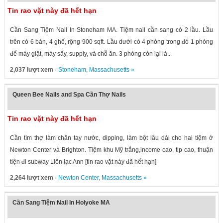
Tin rao vặt này đã hết hạn
Cần Sang Tiệm Nail In Stoneham MA. Tiệm nail cần sang có 2 lầu. Lầu
trên có 6 bàn, 4 ghế, rộng 900 sqft. Lầu dưới có 4 phòng trong đó 1 phòng
để máy giặt, máy sấy, supply, và chỗ ăn. 3 phòng còn lại là...
2,037 lượt xem
·
Stoneham
,
Massachusetts
»
Queen Bee Nails and Spa Cần Thợ Nails
Tin rao vặt này đã hết hạn
Cần tìm thợ làm chân tay nước, dipping, làm bột lâu dài cho hai tiệm ở
Newton Center và Brighton. Tiệm khu Mỹ trắng,income cao, tip cao, thuận
tiện đi subway Liên lạc Ann [tin rao vặt này đã hết hạn]
2,264 lượt xem
·
Newton Center
,
Massachusetts
»
Cần Sang Tiệm Nail In Holyoke MA