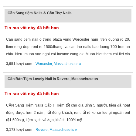
Cần Sang tiệm Nails & Cần Thợ Nails
Tin rao vặt này đã hết hạn
Can sang tiem nail o trong plaza vung Worcester nam tren duong rd 20,
tiem rong dep, rent re 1500/thang .va can tho nails bao luong 700 tren an
chia. Neu muon vao ngoi coi income cung ok. Muon biet them chi tiet xin
goi so: 508 831...
3,951 lượt xem
·
Worcester
,
Massachusetts
»
Cần Bán Tiệm Lovely Nail In Revere, Massachusetts
Tin rao vặt này đã hết hạn
CẦN Sang Tiệm Nails Gấp ! Tiệm tốt cho gia đình 5 người, tiệm đã hoạt
động được hơn 2 năm, rất đông khách, rent rất rẻ ko có fee gì ngoài rent
($1,500sq), tiệm sạch và đẹp, khách 100% mỹ...
3,178 lượt xem
·
Revere
,
Massachusetts
»