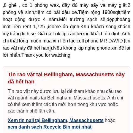
,8 ghế , có 1 phòng wax, đầy đủ máy sấy và máy giặt,2
phòng vệ sinh,tiệm có bãi đậu xe.Tiệm rộng 1900sqft,tiệm
hoạt động được 4 năm.Môi trường sạch sẽ,đẹp,thoáng
mát.Tiền rent 1,725 ,icome ổn định.Khu khách sang,khách
mỹ trắng lịch sự.Giá nail ok,tip cao,lượng khách ổn định.Anh
chị thật lòng muốn mua xin liên lạc cell phone MR DAVID [tin
rao vặt này đã hết hạn]).Nếu không kịp nghe phone xin để lại
lời nhắn.Thank you for watching!
Tin rao vặt tại Bellingham, Massachusetts này
đã hết hạn
Tin rao vặt này được lưu lại để tham khảo nhu cầu rao
vặt ngành nails tại Bellingham, Massachusetts. Anh chị
có thể xem thêm các tin mới hơn trong khu vực hoặc
các thành phố lân cận.
Xem tin nail tại Bellingham, Massachusetts
hoặc
xem danh sách Recycle Bin mới nhất
.