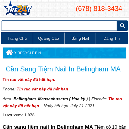
(678) 818-3434
Trang Chủ
Quảng Cáo
Bằng Nail
Đăng Tin
›
RECYCLE BIN
Cần Sang Tiệm Nail In Belingham MA
Tin rao vặt này đã hết hạn.
Phone:
Tin rao vặt này đã hết hạn
Area:
Bellingham
,
Massachusetts
(
Hoa kỳ
)
| Zipcode:
Tin rao
vặt này đã hết hạn
. | Ngày hết hạn: July-21-2021
Lượt xem:
1,978
Cần sang tiệm nail In Belingham MA
Tiệm có 10 bàn