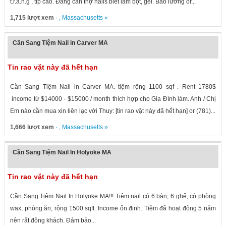
t.r.ắ.n.g , tip cao. Đang cần thợ nails biết làm bột, gel. Bao lương or...
1,715 lượt xem
· ,
Massachusetts
»
Cần Sang Tiệm Nail in Carver MA
Tin rao vặt này đã hết hạn
Cần Sang Tiệm Nail in Carver MA. tiệm rộng 1100 sqf . Rent 1780$
income từ $14000 - $15000 / month thích hợp cho Gia Đình làm. Anh / Chị
Em nào cần mua xin liên lạc với Thuy: [tin rao vặt này đã hết hạn] or (781)...
1,666 lượt xem
· ,
Massachusetts
»
Cần Sang Tiệm Nail In Holyoke MA
Tin rao vặt này đã hết hạn
Cần Sang Tiệm Nail In Holyoke MA!!! Tiệm nail có 6 bàn, 6 ghế, có phòng
wax, phòng ăn, rộng 1500 sqft. Income ổn định. Tiệm đã hoạt động 5 năm
nên rất đông khách. Đảm bảo...