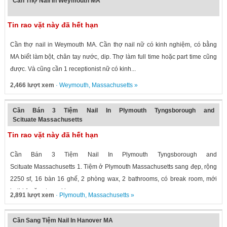
Cần Thợ Nail In Weymouth MA
Tin rao vặt này đã hết hạn
Cần thợ nail in Weymouth MA. Cần thợ nail nữ có kinh nghiệm, có bằng
MA biết làm bột, chân tay nước, dip. Thợ làm full time hoặc part time cũng
được. Và cũng cần 1 receptionist nữ có kinh...
2,466 lượt xem
·
Weymouth
,
Massachusetts
»
Cần Bán 3 Tiệm Nail In Plymouth Tyngsborough and
Scituate Massachusetts
Tin rao vặt này đã hết hạn
Cần Bán 3 Tiệm Nail In Plymouth Tyngsborough and
Scituate Massachusetts 1. Tiệm ở Plymouth Massachusetts sang đẹp, rộng
2250 sf, 16 bàn 16 ghế, 2 phòng wax, 2 bathrooms, có break room, mới
build 1 năm, trong khu...
2,891 lượt xem
·
Plymouth
,
Massachusetts
»
Cần Sang Tiệm Nail In Hanover MA