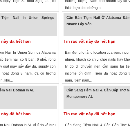
 supply. Tiệm đã hoạt động lâu, có
thương lượng. Đảm bảo nhanh lấy lại v
..
thích hợp cho những ai...
 xem
·
Pell City
,
Alabama
»
3,034 lượt xem
·
Madison
,
Alabama
»
Tiệm Nail In Union Springs
Cần Bán Tiệm Nail Ở Alabama Đả
Nhanh Lấy Vốn
t này đã hết hạn
Tin rao vặt này đã hết hạn
m Nail In Union Springs Alabama
Bạn đừng lo lắng location của tiệm, inc
p tiệm nail có 8 bàn, 6 ghế, rộng
nhiêu, khách có chịu chơi nails hay kh
áy giặt máy sấy đầy đủ, supply còn
lý do di chuyển nên cần sang lại tiệ
m hoặt động 8 năm, đã có lượng
income ổn định. Tiệm đã hoạt động t
h, khu...
năm, tiệm nằm...
 xem
·
Union Springs
,
Alabama
»
3,692 lượt xem
·
huntsville
,
Alabama
»
ệm Nail Dothan In AL
Cần Sang Tiệm Nail & Cần Gấp Thợ Na
Montgomery AL
t này đã hết hạn
Tin rao vặt này đã hết hạn
 Nail Dothan In AL Vì lí do về hưu
Cần Sang Tiệm Nail & Cần Gấp Thợ Na