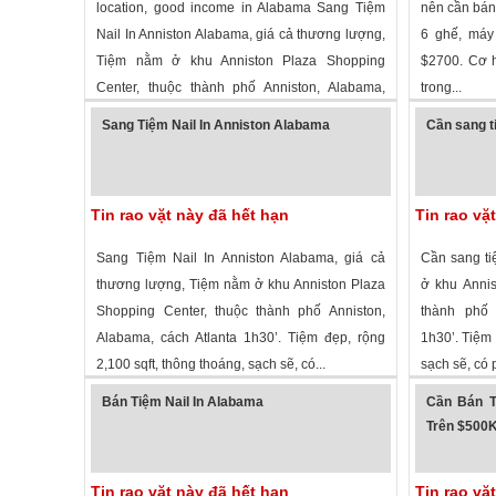
location, good income in Alabama Sang Tiệm
nên cần bán 
Nail In Anniston Alabama, giá cả thương lượng,
6 ghế, máy 
Tiệm nằm ở khu Anniston Plaza Shopping
$2700. Cơ h
Center, thuộc thành phố Anniston, Alabama,
trong...
8,109 lượt xem
· ,
Alabama
»
2,776 lượt
cách...
Sang Tiệm Nail In Anniston Alabama
Cần sang t
Tin rao vặt này đã hết hạn
Tin rao vặ
Sang Tiệm Nail In Anniston Alabama, giá cả
Cần sang ti
thương lượng, Tiệm nằm ở khu Anniston Plaza
ở khu Annis
Shopping Center, thuộc thành phố Anniston,
thành phố 
Alabama, cách Atlanta 1h30’. Tiệm đẹp, rộng
1h30’. Tiệm 
2,100 sqft, thông thoáng, sạch sẽ, có...
sạch sẽ, có 
2,493 lượt xem
·
Anniston
,
Alabama
»
2,710 lượt
Bán Tiệm Nail In Alabama
Cần Bán T
Trên $500
Tin rao vặt này đã hết hạn
Tin rao vặ