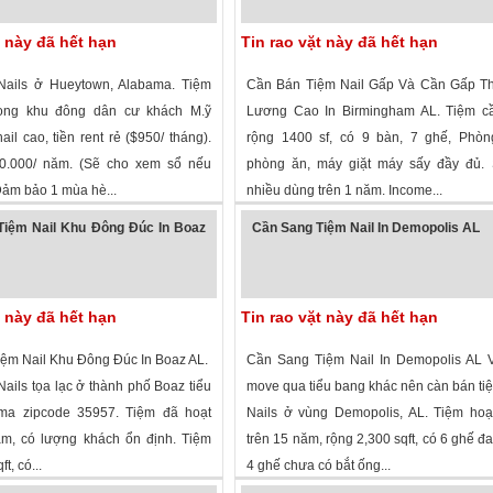
t này đã hết hạn
Tin rao vặt này đã hết hạn
 Nails ở Hueytown, Alabama. Tiệm
Cần Bán Tiệm Nail Gấp Và Cần Gấp Th
trong khu đông dân cư khách M.ỹ
Lương Cao In Birmingham AL. Tiệm c
nail cao, tiền rent rẻ ($950/ tháng).
rộng 1400 sf, có 9 bàn, 7 ghế, Phòn
0.000/ năm. (Sẽ cho xem sổ nếu
phòng ăn, máy giặt máy sấy đầy đủ. 
Đảm bảo 1 mùa hè...
nhiều dùng trên 1 năm. Income...
 xem
·
Hueytown
,
Alabama
»
1,227 lượt xem
·
Birmingham
,
Alabama
Tiệm Nail Khu Đông Đúc In Boaz
Cần Sang Tiệm Nail In Demopolis AL
t này đã hết hạn
Tin rao vặt này đã hết hạn
ệm Nail Khu Đông Đúc In Boaz AL.
Cần Sang Tiệm Nail In Demopolis AL V
ails tọa lạc ở thành phố Boaz tiểu
move qua tiểu bang khác nên càn bán t
ma zipcode 35957. Tiệm đã hoạt
Nails ở vùng Demopolis, AL. Tiệm hoạ
m, có lượng khách ổn định. Tiệm
trên 15 năm, rộng 2,300 sqft, có 6 ghế đa
t, có...
4 ghế chưa có bắt ống...
 xem
· ,
Alabama
»
2,178 lượt xem
·
Demopolis
,
Alabama
»