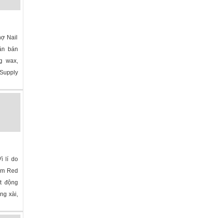
ợ Nail
ần bán
g wax,
Supply
»
ì lí do
iệm Red
t động
ng xài,