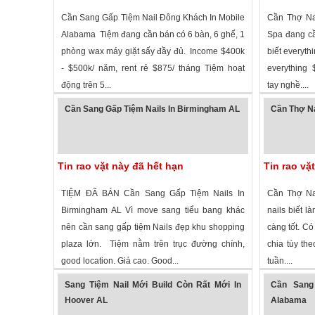
Cần Sang Gấp Tiệm Nail Đông Khách In Mobile
Cần Thợ Nai
Alabama Tiệm đang cần bán có 6 bàn, 6 ghế, 1
Spa đang cầ
phòng wax máy giặt sấy đầy đủ. Income $400k
biết everythi
- $500k/ năm, rent rẻ $875/ tháng Tiệm hoạt
everything $
động trên 5...
tay nghề....
2,472 lượt xem
·
Mobile
,
Alabama
»
2,425 lượt
Cần Sang Gấp Tiệm Nails In Birmingham AL
Cần Thợ Na
Tin rao vặt này đã hết hạn
Tin rao vặ
TIỆM ĐÃ BÁN Cần Sang Gấp Tiệm Nails In
Cần Thợ Nai
Birmingham AL Vì move sang tiểu bang khác
nails biết l
nên cần sang gấp tiệm Nails đẹp khu shopping
càng tốt. Có
plaza lớn. Tiệm nằm trên trục đường chính,
chia tùy th
good location. Giá cao. Good...
tuần....
2,214 lượt xem
·
Birmingham
,
Alabama
»
2,026 lượt
Sang Tiệm Nail Mới Build Còn Rất Mới In
Cần Sang
Hoover AL
Alabama