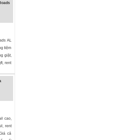
Roads
ads AL
ng tiệm
g giặt,
t, rent
a
il cao,
l, rent
Giá cả