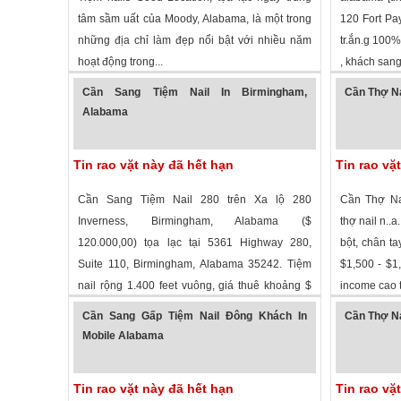
tâm sầm uất của Moody, Alabama, là một trong
120 Fort Pa
những địa chỉ làm đẹp nổi bật với nhiều năm
tr.ắn.g 100%
hoạt động trong...
, khách sang 
2,321 lượt xem
·
Moody
,
Alabama
»
2,543 lượt
Cần Sang Tiệm Nail In Birmingham,
Cần Thợ Na
Alabama
Tin rao vặt này đã hết hạn
Tin rao vặ
Cần Sang Tiệm Nail 280 trên Xa lộ 280
Cần Thợ Nai
Inverness, Birmingham, Alabama ($
thợ nail n..a
120.000,00) tọa lạc tại 5361 Highway 280,
bột, chân ta
Suite 110, Birmingham, Alabama 35242. Tiệm
$1,500 - $1,
nail rộng 1.400 feet vuông, giá thuê khoảng $
income cao t
2,288 lượt xem
·
Birmingham
,
Alabama
»
2,663 lượt
2,800 mỗi tháng...
Cần Sang Gấp Tiệm Nail Đông Khách In
Cần Thợ Na
Mobile Alabama
Tin rao vặt này đã hết hạn
Tin rao vặ