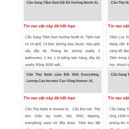
Cần Sang Tiệm Nail Giá Rẻ Hướng North AL
Cần Thợ Na
Tin rao vặt này đã hết hạn
Tin rao vặ
Cần Sang Tiệm Nail Hướng North AL Tiệm nail
Tiệm Lux N
có 14 ghế, 14 bàn, phòng wax, facail, máy giặt,
đang cần th
sấy đầy đủ. Phòng ăn, phòng suplly, 2
càng tốt. Ba
bathrooms, 2 tivi, 1 tủ kiếng bán hàng, đầy đủ
Tiệm trong 
suplly. Rộng 3000 sqft,...
học. khách sa
3,213 lượt xem
· ,
Alabama
»
1,528 lượt
Cần Thợ Nails Làm Bột SNS Everything
Cần Sang T
Lương Cao Income Cao Vùng Hoover AL
Tin rao vặt này đã hết hạn
Tin rao vặ
Cần Thợ Nails In Hoover AL Cần thợ nail. Thợ
Cần Sang Ti
làm chân tay nước, bột, SNS, dipping,
rộng 1500 s
everything nam/ nữ đều được. Tiệm khu Mỹ
phòng ăn, hồ