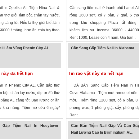
l In Opelika AL Tiệm Nina Nail &
Cần sang tiệm nail ở thành phố Lanett A
n thợ giỏi làm bột, chân tay nước,
rộng 1600 sqft, có 7 bàn, 7 ghế, 6 th
ng càng tốt. Nếu là thợ giỏi biết làm
trong khu shopping Plaza rất đông 
6000 / tháng, hơn ăn chia tuy theo
khách lịch sự. Income 36000 - 44000/
Rent 1000, Lease còn 4 năm. Giá bán...
 xem
·
Opelika
,
Alabama
»
3,024 lượt xem
· ,
Alabama
»
il Làm Vùng Phenix City AL
Cần Sang Gấp Tiệm Nail In Alabama
t này đã hết hạn
Tin rao vặt này đã hết hạn
l In Phenix City AL. Cần gấp thợ
ĐÃ BÁN Sang Gấp Tiệm Nail In H
àm bột, chân tay nước, dip or đủ thứ
Cove Alabama. Tiệm mới remodel nên c
 bằng AL càng tốt. Bao lương or ăn
mới. Tiệm rộng 1200 sqft, có 6 bàn, 8
eo khả năng. Tiệm mở cửa 6 ngày/
phòng wax, 1 phòng giặt sấy, phòng d
Rent...
 xem
·
Phenix City
,
Alabama
»
2,805 lượt xem
·
Hampton Cove
,
Alaba
 Gấp Tiệm Nail In Hueytown
Cần Bán Tiệm Nail Gấp Và Cần Gấ
Nail Lương Cao In Birmingham AL.