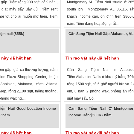
gấp. Tiệm rộng 900 sqft có 9 bàn ,
Montgomery AL Tiệm Nail studio ở 285
giặt máy sấy đầy đủ , tiềm rent
south blv Montgomery AL 36116, rấ
ội tốt cho ai muốn mở tiệm. Tiệm
khách income cao, ổn định trên $800,
năm. Tiệm đang hoạt động rất...
 xem
·
Dothan
,
Alabama
»
3,037 lượt xem
·
Montgomery
,
Alabama
iệm nail ($55k)
Cần Sang Tiệm Nail Gấp Alabaster, AL
t này đã hết hạn
Tin rao vặt này đã hết hạn
ệm gấp, giá cả thương lượng, nằm
Cần Sang Tiệm Nail In Alabaste
ton Plaza Shopping Center, thuộc
Tiệm Alabaster Nails ở khu mỹ trắng 70
Anniston, Alabama, cách Atlanta
rộng 1500 sqft, có 6 ghế người lớn và 2 
đẹp, rộng 2,100 sqft, thông thoáng,
em, 8 bàn, 2 phòng wax, phòng ăn rộn
phòng waxing,...
giặt máy sấy. Có...
 xem
·
Anniston
,
Alabama
»
2,919 lượt xem
·
Alabaster
,
Alabama
»
iệm Nail Good Location Income
Cần Sang Tiệm Nail Ở Montgomer
K/ năm
Income Trên $500K / năm
t này đã hết hạn
Tin rao vặt này đã hết hạn