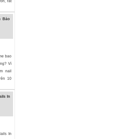
ốn, rất
m Bảo
ome bao
ông? Vì
m nail
rên 10
ils In
ils In