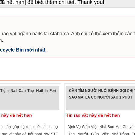
đã hết hạn] để biết thêm chi tiết. Thank you!
 rao vặt ngành nails tại Alabama. Anh chị có thể xem thêm các t
n.
ecycle Bin mới nhất
.
Tiệm Nail Cần Thợ Nail In Fort
CẦN TÌM NGƯỜI NUÔI BỆNH GỌI CHỊ
SAO MAI LÀ CÓ NGƯỜI SAU 1 PHÚT
t này đã hết hạn
Tin rao vặt này đã hết hạn
 bán gấp tiệm nail ở tiểu bang
Dịch Vụ Giúp Việc Nhà Sao Mai Chuyê
n rao vặt này đã hết hạn] NW STE
Ứng Người Giúp Việc Nhà,Trông Tr