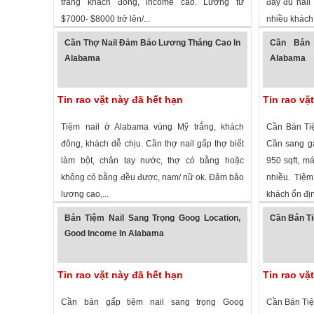
trắng khách đông, income cao. Lương từ
đầy đủ nail
$7000- $8000 trở lên/...
nhiều khách.
3,333 lượt xem
·
Hoover
,
Alabama
»
3,001 lượt
Cần Thợ Nail Đảm Bảo Lương Tháng Cao In
Cần Bán 
Alabama
Alabama
Tin rao vặt này đã hết hạn
Tin rao vặ
Tiệm nail ở Alabama vùng Mỹ trắng, khách
Cần Bán Tiệ
đông, khách dễ chịu. Cần thợ nail gấp thợ biết
Cần sang gấ
làm bột, chân tay nước, thợ có bằng hoặc
950 sqft, m
không có bằng đều được, nam/ nữ ok. Đảm bảo
nhiều. Tiệ
lương cao,...
khách ổn địn
2,638 lượt xem
· ,
Alabama
»
2,167 lượt
Bán Tiệm Nail Sang Trọng Goog Location,
Cần Bán Ti
Good Income In Alabama
Tin rao vặt này đã hết hạn
Tin rao vặ
Cần bán gấp tiệm nail sang trọng Goog
Cần Bán Tiệm