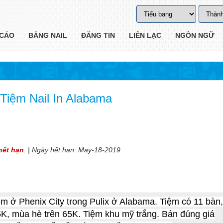
CÁO
BẰNG NAIL
ĐĂNG TIN
LIÊN LẠC
NGÔN NGỮ
Tiệm Nail In Alabama
 hết hạn
. | Ngày hết hạn: May-18-2019
ệm ở Phenix City trong Pulix ở Alabama. Tiệm có 11 bàn
5K, mùa hè trên 65K. Tiệm khu mỹ trắng. Bán đúng giá