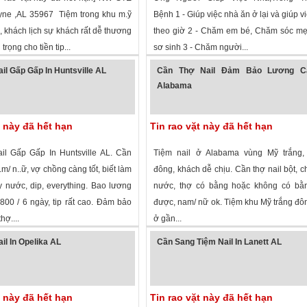
yne ,AL 35967 Tiệm trong khu m.ỹ
Bệnh 1 - Giúp việc nhà ăn ở lại và giúp v
, khách lịch sự khách rất dễ thương
theo giờ 2 - Chăm em bé, Chăm sóc mẹ
trọng cho tiền tip...
sơ sinh 3 - Chăm người...
 xem
·
Fort Payne
,
Alabama
»
1,351 lượt xem
·
Andalusia
,
Alabama
»
il Gấp Gấp In Huntsville AL
Cần Thợ Nail Đảm Bảo Lương C
Alabama
t này đã hết hạn
Tin rao vặt này đã hết hạn
l Gấp Gấp In Huntsville AL. Cần
Tiệm nail ở Alabama vùng Mỹ trắng,
..m/ n..ữ, vợ chồng càng tốt, biết làm
đông, khách dễ chịu. Cần thợ nail bột, c
y nước, dip, everything. Bao lương
nước, thợ có bằng hoặc không có bằ
800 / 6 ngày, tip rất cao. Đảm bảo
được, nam/ nữ ok. Tiệm khu Mỹ trắng đô
hợ....
ở gần...
 xem
·
huntsville
,
Alabama
»
4,090 lượt xem
· ,
Alabama
»
il In Opelika AL
Cần Sang Tiệm Nail In Lanett AL
t này đã hết hạn
Tin rao vặt này đã hết hạn