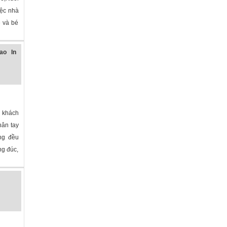
iệc nhà
 và bé
ao In
 khách
hân tay
ng đều
ng đúc,