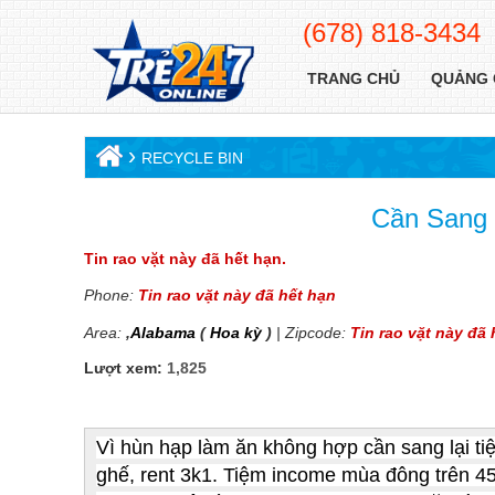
(678) 818-3434
TRANG CHỦ
QUẢNG 
›
RECYCLE BIN
Cần Sang 
Tin rao vặt này đã hết hạn.
Phone:
Tin rao vặt này đã hết hạn
Area:
,
Alabama
(
Hoa kỳ
)
| Zipcode:
Tin rao vặt này đã
Lượt xem:
1,825
Vì hùn hạp làm ăn không hợp cần sang lại ti
ghế, rent 3k1. Tiệm income mùa đông trên 4