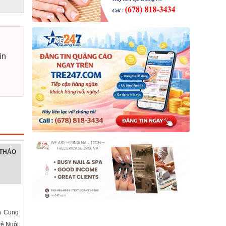
in
 THẢO
n Cung
ẻ,Nuôi