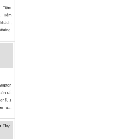
L. Tiệm
ợ. Tiệm
khách,
tháng.
ampton
òn rất
 ghế, 1
ọn rửa.
ma
»
p Thợ