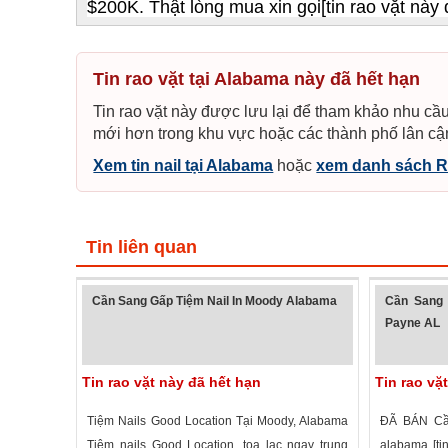
$200K. Thật lòng mua xin gọi[tin rao vặt này 
Tin rao vặt tại Alabama này đã hết hạn
Tin rao vặt này được lưu lại để tham khảo nhu cầu
mới hơn trong khu vực hoặc các thành phố lân cậ
Xem tin nail tại Alabama
hoặc
xem danh sách R
Tin liên quan
Cần Sang Gấp Tiệm Nail In Moody Alabama
Cần Sang 
Payne AL
Tin rao vặt này đã hết hạn
Tin rao vặ
Tiệm Nails Good Location Tại Moody, Alabama
ĐÃ BÁN Cần
Tiệm nails Good Location, tọa lạc ngay trung
alabama [ti