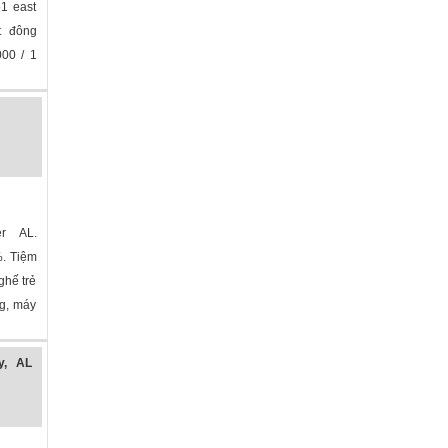
1 east
t đông
000 / 1
»
r AL.
%. Tiệm
ghế trẻ
g, máy
y, AL