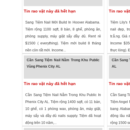
Tin rao vặt này đã hết hạn
Tin rao vặ
Sang Tiệm Nail Mới Build In Hoover Alabama.
Tiệm Lily's
Tiệm rộng 1100 sqft, 8 bàn, 8 ghế, phòng ăn,
nail đẹp, 
phòng supply, máy giặt sấy đầy đủ. Rent rẻ
tr.ắ.ng. Giá 
$1500 ( everything). Tiệm mới build 8 tháng
Income $35
nên còn rất mới. Income...
thực lòng). 
2,321 lượt xem
·
Hoover
,
Alabama
»
2,300 lượt
Cần Sang Tiệm Nail Nằm Trong Khu Public
Cần Sang 
Vùng Phenix City AL
AL
Tin rao vặt này đã hết hạn
Tin rao vặ
Cần Sang Tiệm Nail Nằm Trong Khu Public In
Cần Sang Ti
Phenix City AL. Tiệm rộng 1400 sqft, có 11 bàn,
Tiệm Angel N
10 ghế, có 1 phòng wax, phòng ăn, máy giặt,
bang Alaba
máy sấy và đầy đủ nails supply. Tiệm đã hoạt
động lâu nă
động trên 10 năm,...
rộng 1500 sqf
2,179 lượt xem
·
Phenix City
,
Alabama
»
2,299 lượt