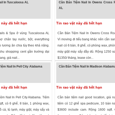
il In Tuscaloosa AL
Cần Bán Tiệm Nail In Owens Cross 
AL
t này đã hết hạn
Tin rao vặt này đã hết hạn
ails & Spa ở vùng Tuscaloosa AL
Cần Bán Tiệm Nail In Owens Cross Ro
ợ chân tay nước, bột, everything
Vì moving đi tiểu bang khác nên cần sa
o lương ăn chia tùy theo khả năng.
nail có 6 bàn, 8 ghế, có phòng wax, phòn
khu shopping cent gần trường đại
máy giặt máy sấy đầy đủ. Rộng 1250 sqf
ng, giá nail...
$1350/ tháng, lease còn...
 xem
·
Tuscaloosa
,
Alabama
»
2,280 lượt xem
·
Owens Cross Roads
,
iệm Nail In Pell City Alabama
Cần Bán Tiệm Nail In Madison Alabam
Alabama
»
t này đã hết hạn
Tin rao vặt này đã hết hạn
ệm Nail In Pell City Alabama. Tiệm
Cần bán tiệm nail good location, giá na
qft, có 6 ghế, 8 bàn, 1 phòng wax,
tiệm có 12 ghế spa pedicure, 10 bàn nai
 cá, tủ lạnh, máy giặt, máy sấy và
$3600 include cam. Rộng 1600 sqft. 