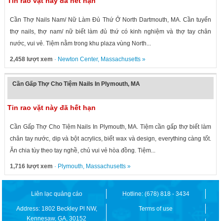
Tin rao vặt này đã hết hạn
Cần Thợ Nails Nam/ Nữ Làm Đủ Thứ Ở North Dartmouth, MA. Cần tuyển
thợ nails, thợ nam/ nữ biết làm đủ thứ có kinh nghiệm và thợ tay chân
nước, vui vẻ. Tiệm nằm trong khu plaza vùng North...
2,458 lượt xem
·
Newton Center
,
Massachusetts
»
Cần Gấp Thợ Cho Tiệm Nails In Plymouth, MA
Tin rao vặt này đã hết hạn
Cần Gấp Thợ Cho Tiệm Nails In Plymouth, MA. Tiệm cần gấp thợ biết làm
chân tay nước, dip và bột acrylics, biết wax và design, everything càng tốt.
Ăn chia tùy theo tay nghề, chủ vui vẻ hòa đồng. Tiệm...
1,716 lượt xem
·
Plymouth
,
Massachusetts
»
Liên lạc quảng cáo
Hotline: (678) 818 - 3434
Address: 1802 Beckley Pl NW,
Terms of use
Kennesaw, GA, 30152