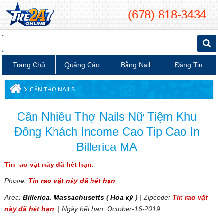
(678) 818-3434
Trang Chủ
Quảng Cáo
Bằng Nail
Đăng Tin
›
CẦN THỢ NAILS
Cần Nhiều Thợ Nails Nữ Tiệm Khu
Đông Khách Income Cao Tip Cao In
Billerica MA
Tin rao vặt này đã hết hạn.
Phone:
Tin rao vặt này đã hết hạn
Area:
Billerica
,
Massachusetts
(
Hoa kỳ
)
| Zipcode:
Tin rao vặt
này đã hết hạn
. | Ngày hết hạn: October-16-2019