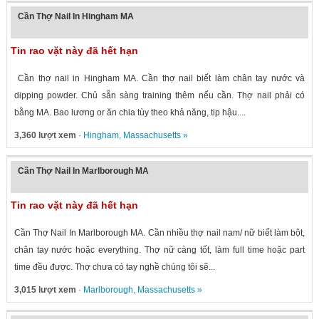
Cần Thợ Nail In Hingham MA
Tin rao vặt này đã hết hạn
Cần thợ nail in Hingham MA. Cần thợ nail biết làm chân tay nước và
dipping powder. Chủ sẵn sàng training thêm nếu cần. Thợ nail phải có
bằng MA. Bao lương or ăn chia tùy theo khả năng, tip hậu....
3,360 lượt xem
·
Hingham
,
Massachusetts
»
Cần Thợ Nail In Marlborough MA
Tin rao vặt này đã hết hạn
Cần Thợ Nail In Marlborough MA. Cần nhiều thợ nail nam/ nữ biết làm bột,
chân tay nước hoặc everything. Thợ nữ càng tốt, làm full time hoặc part
time đều được. Thợ chưa có tay nghề chúng tôi sẽ...
3,015 lượt xem
·
Marlborough
,
Massachusetts
»