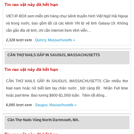
Tin rao vặt này đã hết hạn
VIET-IP-BOX xem miễn phí hàng chục kênh truyền hình Việt Ngữ Hải Ngoại
và trong nước, bao gồm tất cả các kênh VN từ vệ tinh Galaxy-19. Không
cần gắn đĩa vệ tinh, chỉ cần internet Xem vĩnh viễn....
2,328 lượt xem
·
Quincy
,
Massachusetts
»
CẦN THỢ NAILS GẤP IN SAUGUS, MASSACHUSETTS
Tin rao vặt này đã hết hạn
CẦN THỢ NAILS GẤP IN SAUGUS, MASSACHUSETTS Cần nhiều thợ
Nail nam hoặc nữ biết làm tay chân nước , bột càng tốt. Nhận Full time
hoặc part-time. Bao lương $800-$1,000/ tuần. Tiệm rất đông...
6,085 lượt xem
·
Saugus
,
Massachusetts
»
Cần Thợ Nails Vùng North Dartmouth, MA.