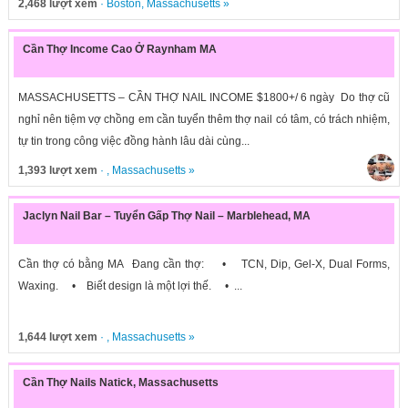
2,468 lượt xem
·
Boston
,
Massachusetts
»
Cần Thợ Income Cao Ở Raynham MA
MASSACHUSETTS – CẦN THỢ NAIL INCOME $1800+/ 6 ngày Do thợ cũ
nghỉ nên tiệm vợ chồng em cần tuyển thêm thợ nail có tâm, có trách nhiệm,
tự tin trong công việc đồng hành lâu dài cùng...
1,393 lượt xem
· ,
Massachusetts
»
Jaclyn Nail Bar – Tuyển Gấp Thợ Nail – Marblehead, MA
Cần thợ có bằng MA Đang cần thợ: • TCN, Dip, Gel-X, Dual Forms,
Waxing. • Biết design là một lợi thế. • ...
1,644 lượt xem
· ,
Massachusetts
»
Cần Thợ Nails Natick, Massachusetts