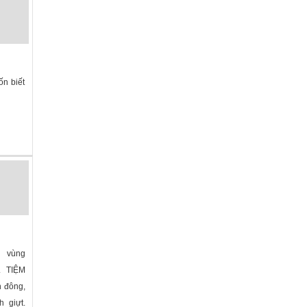
ốn biết
l vùng
. TIỆM
 đông,
h giựt.