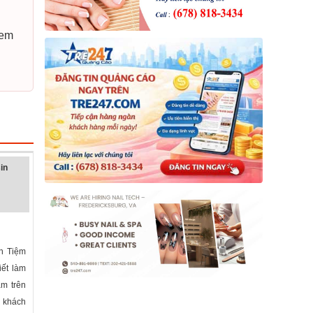
xem
in
n Tiệm
iết làm
àm trên
, khách