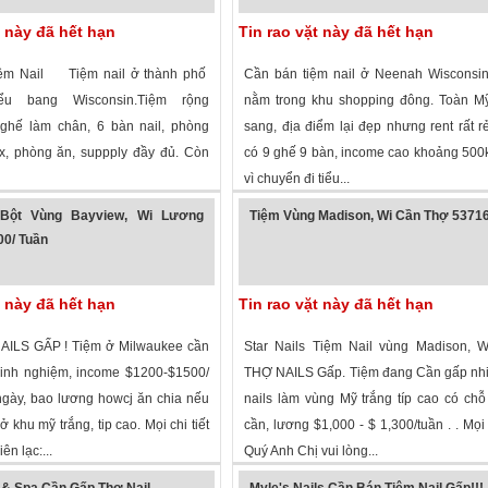
t này đã hết hạn
Tin rao vặt này đã hết hạn
ệm Nail Tiệm nail ở thành phố
Cần bán tiệm nail ở Neenah Wisconsin
ểu bang Wisconsin.Tiệm rộng
nằm trong khu shopping đông. Toàn Mỹ
 ghế làm chân, 6 bàn nail, phòng
sang, địa điểm lại đẹp nhưng rent rất r
ax, phòng ăn, suppply đầy đủ. Còn
có 9 ghế 9 bàn, income cao khoảng 500
vì chuyển đi tiểu...
 xem
·
Monona
,
Wisconsin
»
2,217 lượt xem
·
Neenah
,
Wisconsin
»
Bột Vùng Bayview, Wi Lương
Tiệm Vùng Madison, Wi Cần Thợ 5371
0/ Tuần
t này đã hết hạn
Tin rao vặt này đã hết hạn
ILS GẤP ! Tiệm ở Milwaukee cần
Star Nails Tiệm Nail vùng Madison, 
kinh nghiệm, income $1200-$1500/
THỢ NAILS Gấp. Tiệm đang Cần gấp nhi
ngày, bao lương howcj ăn chia nếu
nails làm vùng Mỹ trắng típ cao có ch
 khu mỹ trắng, tip cao. Mọi chi tiết
cần, lương $1,000 - $ 1,300/tuần . . Mọi c
iên lạc:...
Quý Anh Chị vui lòng...
 xem
·
Bay View
,
Wisconsin
»
2,050 lượt xem
·
Madison
,
Wisconsin
»
 & Spa Cần Gấp Thợ Nail
Myle's Nails Cần Bán Tiệm Nail Gấp!!!