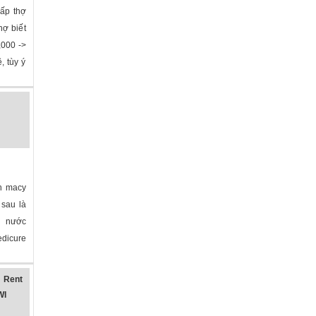
gấp thợ
hợ biết
,000 ->
, tùy ý
»
ện macy
 sau là
ng nước
edicure
 Rent
WI