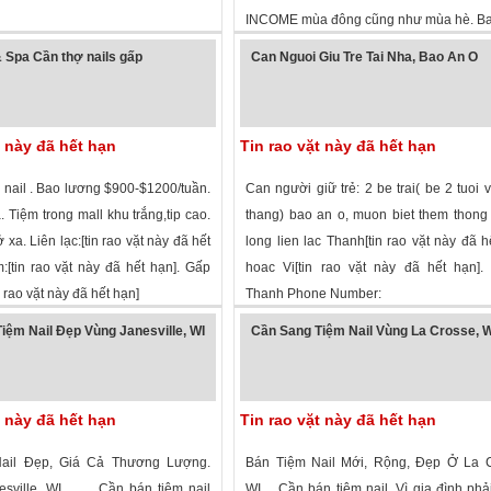
INCOME mùa đông cũng như mùa hè. Bao
 xem
·
Kenosha
,
Wisconsin
»
2,622 lượt xem
·
Milwaukee
,
Wisconsin
& Spa Cần thợ nails gấp
Can Nguoi Giu Tre Tai Nha, Bao An O
t này đã hết hạn
Tin rao vặt này đã hết hạn
 nail . Bao lương $900-$1200/tuần.
Can người giữ trẻ: 2 be trai( be 2 tuoi 
. Tiệm trong mall khu trắng,tip cao.
thang) bao an o, muon biet them thong 
 xa. Liên lạc:[tin rao vặt này đã hết
long lien lac Thanh[tin rao vặt này đã h
:[tin rao vặt này đã hết hạn]. Gấp
hoac Vi[tin rao vặt này đã hết hạn].
 rao vặt này đã hết hạn]
Thanh Phone Number:
 xem
·
Glendale
,
Wisconsin
»
2,604 lượt xem
·
Appleton
,
Wisconsin
»
iệm Nail Đẹp Vùng Janesville, WI
Cần Sang Tiệm Nail Vùng La Crosse, W
t này đã hết hạn
Tin rao vặt này đã hết hạn
ail Đẹp, Giá Cả Thương Lượng.
Bán Tiệm Nail Mới, Rộng, Đẹp Ở La C
esville, WI Cần bán tiệm nail
WI. Cần bán tiệm nail. Vì gia đình ph