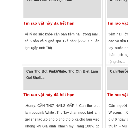
Tin rao vặt này đã hết hạn
Tin rao vặ
Vì lý do sức khỏe cần bán tiệm nail trong mall,
tiệm nail lớ
có 5 bàn và 5 ghế spa. Giá bán: $55k. Xin liên
cao và tiền
lạc: (gặp anh Thi)
tay nước nh
thân, lịch 
rộng cho...
2,646 lượt xem
·
Marshfield
,
Wisconsin
»
1,910 lượt
Can Tho Bot Pink/White, Tho Ctn Biet Lam
Cần Người 
Gel Shellac
Tin rao vặt này đã hết hạn
Tin rao vặ
.Henry. CẦN THỢ NAILS GẤP !. Can tho biet
Cần người 
lam bot pink /white . Tho Tay chan nuoc biet lam
Wisconsin. 
gel shellac .co cho o cho tho o xa.cho lam viec
giữ 6 ngày 
Khong khi Gia dinh .khach my Trang 100% tip
thuận. - Vui