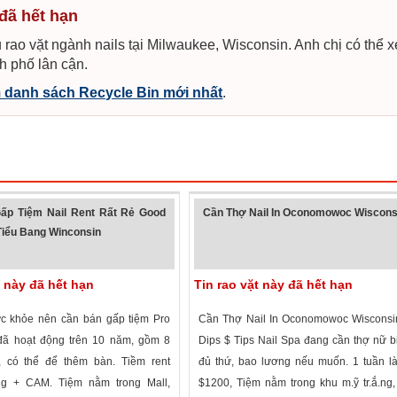
 đã hết hạn
 rao vặt ngành nails tại Milwaukee, Wisconsin. Anh chị có thể 
h phố lân cận.
 danh sách Recycle Bin mới nhất
.
ấp Tiệm Nail Rent Rất Rẻ Good
Cần Thợ Nail In Oconomowoc Wiscons
iểu Bang Winconsin
t này đã hết hạn
Tin rao vặt này đã hết hạn
c khỏe nên cần bán gấp tiệm Pro
Cần Thợ Nail In Oconomowoc Wisconsi
 đã hoạt động trên 10 năm, gồm 8
Dips $ Tips Nail Spa đang cần thợ nữ b
, có thể để thêm bàn. Tiềm rent
đủ thứ, bao lương nếu muốn. 1 tuần l
ng + CAM. Tiệm nằm trong Mall,
$1200, Tiệm nằm trong khu m.ỹ tr.ắ.ng