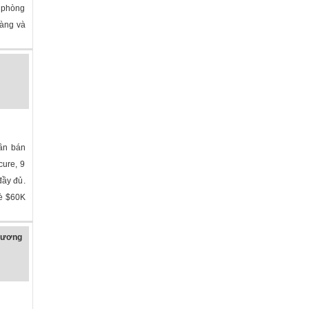
1 phòng
oàng và
»
ần bán
cure, 9
đầy đủ.
è $60K
»
Lương