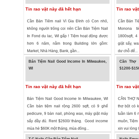
Tin rao vặt này đã hết hạn
Tin rao vặ
Cần Bán Tiêm nail Vì Gia Đình có Con nhỏ,
Cần Bán Ti
không người trông coi nên Cần Bán Tiệm Nail
Monona ti
In Fond du lac, WI gấp ! Tiệm hoạt động được
1800sqft, 4
hơn 6 năm, nằm trong Building lớn gồm:
giặt sấy, w
Market, Nhà Hàng, Bank, gần...
dư chỗ để...
2,817 lượt xem
·
Fond Du Lac
,
Wisconsin
»
4,958 lượt
Bán Tiệm Nail Good Income In Milwaukee,
Cần Thợ 
WI
$1200-$150
Tin rao vặt này đã hết hạn
Tin rao vặ
Bán Tiệm Nail Good Income In Milwaukee, WI
CẦN THỢ NA
Cần bán tiệm nail rộng 2600 sqft, có 9 ghế
thợ bột có 
pedicure, 9 bàn nail, phòng wax, máy giặt máy
tuần làm 6 
sấy đầy đủ. Rent $2600/ tháng. Good income
muôn, Tiệm ở
mùa hè $60K một tháng, mùa đông...
xin vui lòng l
2,551 lượt xem
·
Milwaukee
,
Wisconsin
»
2,217 lượt
T C Nails Cần Bán Tiệm Nail
Nails Envy