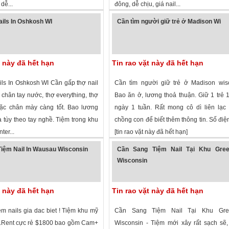
dễ...
đông, dễ chịu, giá nail...
 xem
·
Rice Lake
,
Wisconsin
»
1,911 lượt xem
·
Oconomowoc
,
Wiscons
ils In Oshkosh WI
Cần tìm người giữ trẻ ở Madison Wi
t này đã hết hạn
Tin rao vặt này đã hết hạn
ls In Oshkosh WI Cần gấp thợ nail
Cần tìm người giữ trẻ ở Madison wisc
, chân tay nước, thợ everything, thợ
Bao ăn ở, lương thoả thuận. Giữ 1 trẻ 1
ặc chân mày càng tốt. Bao lương
ngày 1 tuần. Rất mong cô dì liên lạc
 tùy theo tay nghề. Tiệm trong khu
chồng con để biết thêm thông tin. Số điện
ter...
[tin rao vặt này đã hết hạn]
 xem
·
Oshkosh
,
Wisconsin
»
1,706 lượt xem
·
Madison
,
Wisconsin
»
iệm Nail In Wausau Wisconsin
Cần Sang Tiệm Nail Tại Khu Green
Wisconsin
t này đã hết hạn
Tin rao vặt này đã hết hạn
m nails gia dac biet ! Tiệm khu mỹ
Cần Sang Tiệm Nail Tại Khu Gree
.Rent cực rẻ $1800 bao gồm Cam+
Wisconsin - Tiệm mới xây rất sạch sẽ