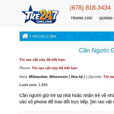
(678) 818-3434
TRANG CHỦ
QUẢNG 
›
RECYCLE BIN
Cần Người G
Tin rao vặt này đã hết hạn.
Phone:
Tin rao vặt này đã hết hạn
Area:
Milwaukee
,
Wisconsin
(
Hoa kỳ
)
| Zipcode:
Tin ra
Lượt xem:
1,980
Cần người giữ trẻ tại nhà hoặc nhận trẻ về nhà
vào số phone để trao đổi trực tiếp. [tin rao vặ