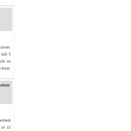
in
»
onsin.
 tuổi 5
 với vợ
 thoại:
field
nfield
, có 10