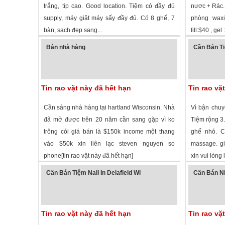
trắng, tip cao. Good location. Tiệm có đầy đủ
nươc + Rác. 
supply, máy giặt máy sấy đầy đủ. Có 8 ghế, 7
phòng waxin
bàn, sạch đẹp sang...
fill:$40 , ge
2,703 lượt xem
·
Oshkosh
,
Wisconsin
»
2,705 lượt
Bán nhà hàng
Cần Bán Ti
Tin rao vặt này đã hết hạn
Tin rao vặ
Cần sáng nhà hàng tại hartland Wisconsin. Nhà
Vì bận chuy
đã mở được trên 20 năm cần sang gặp vì ko
Tiệm rộng 3.
trông cói giá bán là $150k income một thang
ghế nhỏ. C
vào $50k xin liên lạc steven nguyen so
massage. gi
phone[tin rao vặt này đã hết hạn]
xin vui lòng l
1,628 lượt xem
·
Madison
,
Wisconsin
»
3,618 lượt
Cần Bán Tiệm Nail In Delafield WI
Cần Bán Nh
Tin rao vặt này đã hết hạn
Tin rao vặ