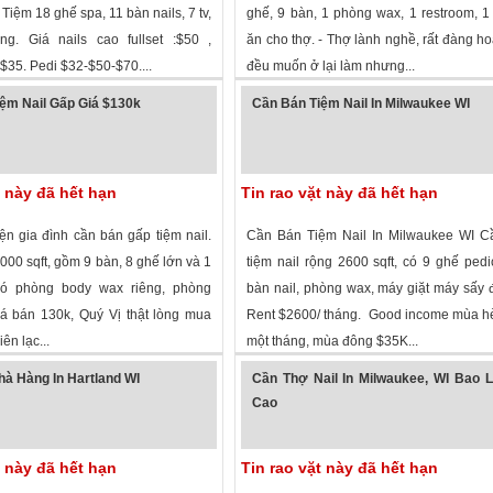
Tiệm 18 ghế spa, 11 bàn nails, 7 tv,
ghế, 9 bàn, 1 phòng wax, 1 restroom, 
g. Giá nails cao fullset :$50 ,
ăn cho thợ. - Thợ lành nghề, rất đàng h
l :$35. Pedi $32-$50-$70....
đều muốn ở lại làm nhưng...
 xem
·
Wausau
,
Wisconsin
»
2,708 lượt xem
·
Greenfield
,
Wisconsin
ệm Nail Gấp Giá $130k
Cần Bán Tiệm Nail In Milwaukee WI
t này đã hết hạn
Tin rao vặt này đã hết hạn
ện gia đình cần bán gấp tiệm nail.
Cần Bán Tiệm Nail In Milwaukee WI C
000 sqft, gồm 9 bàn, 8 ghế lớn và 1
tiệm nail rộng 2600 sqft, có 9 ghế pedi
ó phòng body wax riêng, phòng
bàn nail, phòng wax, máy giặt máy sấy 
á bán 130k, Quý Vị thật lòng mua
Rent $2600/ tháng. Good income mùa h
iên lạc...
một tháng, mùa đông $35K...
 xem
·
Milwaukee
,
Wisconsin
»
3,560 lượt xem
·
Milwaukee
,
Wisconsin
à Hàng In Hartland WI
Cần Thợ Nail In Milwaukee, WI Bao 
Cao
t này đã hết hạn
Tin rao vặt này đã hết hạn