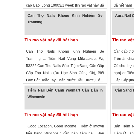
cao Bao luong 1000$/1 week [tin rao vặt này đã
đã hết hạn]
2,148 lượt xem
·
Sheboygan
,
Wisconsin
»
2,427 lượt
hết hạn]
Cần Thợ Nails Không Kinh Nghiệm Sẽ
Aura Nail 
Tranning
Tin rao vặt này đã hết hạn
Tin rao vặ
Cần Thợ Nails Không Kinh Nghiệm Sẽ
Cần gấp thợ
Tranning ... Tiệm Nail Vùng Milwaukee, Wi,
Trên ăn chia
53222 Can Tho Nails Gấp. Tiệm Đang Cần Gấp
Có cho thợ ở
Gấp Thợ Nails (Du Học Sinh Cũng Ok), Biết
hạn] or Tiệm
Làm Bột Hoặc Tay Chân Nước Đều Được, Có...
Gấp Gấp![tin
2,795 lượt xem
·
Milwaukee
,
Wisconsin
»
1,720 lượt
Tiệm Nail Bên Cạnh Walmart Cần Bán In
Cần Sang T
Winconsin
Tin rao vặt này đã hết hạn
Tin rao vặ
Good Location, Good Income Tiệm ở intown
Bán Tiệm N
tiểu bang Winconsin cần bán tiệm nail. Bạn
Tiệm Ở Jan