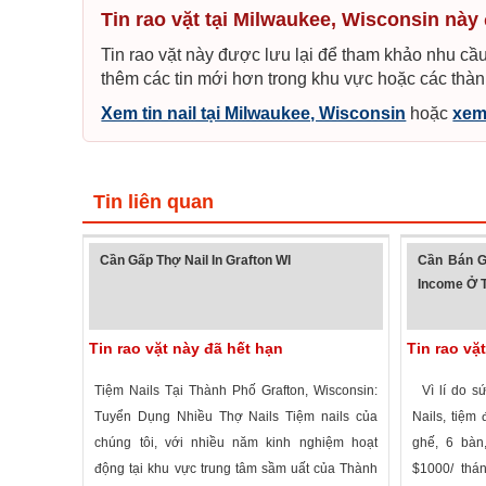
Tin rao vặt tại Milwaukee, Wisconsin này
Tin rao vặt này được lưu lại để tham khảo nhu cầu
thêm các tin mới hơn trong khu vực hoặc các thàn
Xem tin nail tại Milwaukee, Wisconsin
hoặc
xem
Tin liên quan
Cần Gấp Thợ Nail In Grafton WI
Cần Bán G
Income Ở T
Tin rao vặt này đã hết hạn
Tin rao vặ
Tiệm Nails Tại Thành Phố Grafton, Wisconsin:
Vì lí do sứ
Tuyển Dụng Nhiều Thợ Nails Tiệm nails của
Nails, tiệm
chúng tôi, với nhiều năm kinh nghiệm hoạt
ghế, 6 bàn
động tại khu vực trung tâm sầm uất của Thành
$1000/ thá