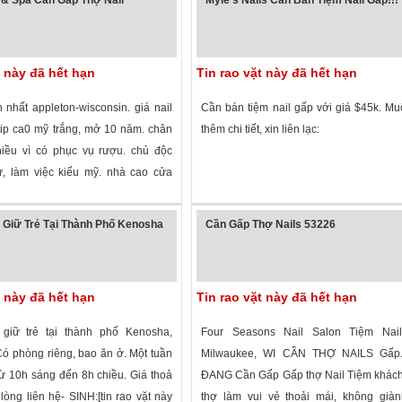
t này đã hết hạn
Tin rao vặt này đã hết hạn
n nhất appleton-wisconsin. giá nail
Cần bán tiệm nail gấp với giá $45k. Mu
 tip ca0 mỹ trắng, mở 10 năm. chân
thêm chi tiết, xin liên lạc:
iều vì có phục vụ rượu. chủ độc
sự, làm việc kiểu mỹ. nhà cao cửa
 xem
·
Appleton
,
Wisconsin
»
2,310 lượt xem
·
Madison
,
Wisconsin
»
Giữ Trẻ Tại Thành Phố Kenosha
Cần Gấp Thợ Nails 53226
t này đã hết hạn
Tin rao vặt này đã hết hạn
giữ trẻ tại thành phố Kenosha,
Four Seasons Nail Salon Tiệm Nai
Có phòng riêng, bao ăn ở. Một tuần
Milwaukee, WI CẦN THỢ NAILS Gấp
từ 10h sáng đến 8h chiều. Giá thoả
ĐANG Cần Gấp Gấp thợ Nail Tiệm khách
 lòng liên hệ- SINH:[tin rao vặt này
thợ làm vui vẻ thoải mái, không giàn