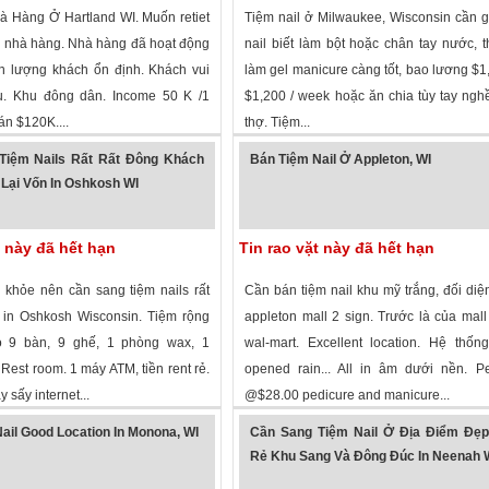
 Hàng Ở Hartland WI. Muốn retiet
Tiệm nail ở Milwaukee, Wisconsin cần 
 nhà hàng. Nhà hàng đã hoạt động
nail biết làm bột hoặc chân tay nước, t
 lượng khách ổn định. Khách vui
làm gel manicure càng tốt, bao lương $1
ịu. Khu đông dân. Income 50 K /1
$1,200 / week hoặc ăn chia tùy tay nghề
án $120K....
thợ. Tiệm...
 xem
·
Hartland
,
Wisconsin
»
6,617 lượt xem
·
Milwaukee
,
Wisconsin
Tiệm Nails Rất Rất Đông Khách
Bán Tiệm Nail Ở Appleton, WI
Lại Vốn In Oshkosh WI
t này đã hết hạn
Tin rao vặt này đã hết hạn
c khỏe nên cần sang tiệm nails rất
Cần bán tiệm nail khu mỹ trắng, đối di
in Oshkosh Wisconsin. Tiệm rộng
appleton mall 2 sign. Trước là của mall
có 9 bàn, 9 ghế, 1 phòng wax, 1
wal-mart. Excellent location. Hệ thố
Rest room. 1 máy ATM, tiền rent rẻ.
opened rain... All in âm dưới nền. P
 sấy internet...
@$28.00 pedicure and manicure...
 xem
·
Oshkosh
,
Wisconsin
»
2,794 lượt xem
·
Appleton
,
Wisconsin
»
ail Good Location In Monona, WI
Cần Sang Tiệm Nail Ở Địa Điểm Đẹp
Rẻ Khu Sang Và Đông Đúc In Neenah 