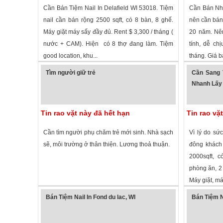
Cần Bán Tiệm Nail In Delafield WI 53018. Tiệm
Cần Bán Nhà
nail cần bán rộng 2500 sqft, có 8 bàn, 8 ghế.
nên cần bán
Máy giặt máy sấy đầy đủ. Rent $ 3,300 / tháng (
20 năm. Nên
nước + CAM). Hiện có 8 thợ đang làm. Tiệm
tính, dễ ch
good location, khu...
tháng. Giá b
1,733 lượt xem
·
Delafield
,
Wisconsin
»
1,600 lượt
Tìm người giữ trẻ
Cần Sang 
Nhanh Lấy 
Tin rao vặt này đã hết hạn
Tin rao vặ
Cần tìm người phụ chăm trẻ mới sinh. Nhà sạch
Vì lý do sứ
sẽ, môi trường ở thân thiện. Lương thoả thuận.
đông khách 
2000sqft, 
phòng ăn, 2 
Máy giặt, máy
1,919 lượt xem
·
Milwaukee
,
Wisconsin
»
3,960 lượt
Bán Tiệm Nail In Fond du lac, WI
Bán Tiệm N