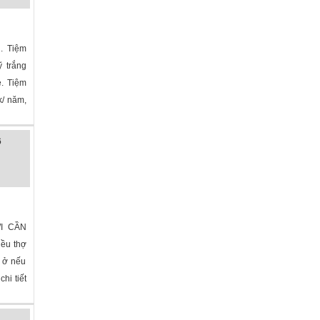
. Tiệm
 trắng
ẻ. Tiệm
k/ năm,
6
WI CẦN
ều thợ
ỗ ở nếu
hi tiết