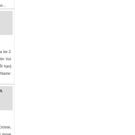
...
»
va be 2
tin Vui
ết hạn]
 Name:
I.
rosse,
ải move