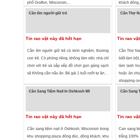
phố Grafton, Wisconsin,...
khách đông, 
1,667 lượt xem
·
Grafton
,
Wisconsin
»
2,714 lượt
Cần tìm người giữ trẻ
Cần Thợ Na
Tin rao vặt này đã hết hạn
Tin rao vặ
Cần tìm người giữ trẻ có kinh nghiệm, thương
Cần Thợ Nai
con trẻ. Có phòng riêng, không làm việc nhà chỉ
biết làm bột
chơi với trẻ và sắp xếp đồ chơi gọn gàng sạch
làm lash ho
sẽ.Không cần nấu ăn. Bé gái 1 tuổi rưỡi tự ăn...
hoặc ăn chia
shopping cen
1,956 lượt xem
·
Milwaukee
,
Wisconsin
»
4,251 lượt
Cần Sang Tiệm Nail In Oshkosh WI
Cần Sang T
Tin rao vặt này đã hết hạn
Tin rao vặ
Cần sang tiệm nail ở Oshkosh, Wisconsin trong
Can sang tie
khu shopping plaza đông đúc, đông khách, khu
trắng 100% 