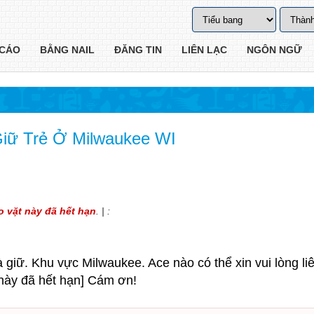
CÁO
BẰNG NAIL
ĐĂNG TIN
LIÊN LẠC
NGÔN NGỮ
iữ Trẻ Ở Milwaukee WI
o vặt này đã hết hạn
. | :
 giữ. Khu vực Milwaukee. Ace nào có thể xin vui lòng liê
t này đã hết hạn] Cám ơn!