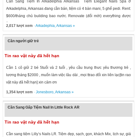
Cần Sang Tiệm In Arkadelphia Arkansas Tiệm Elegant Nails Spa ở
Arkadelphia, Arkansas đang cần bán, tiệm có 4 bàn mani, 5 ghế pedi. Rent:
$600/tháng chủ building bao nước. Renovate (đổi mới) everything được
1...
2,017 lượt xem
·
Arkadephia
,
Arkansas
»
Cần người giữ trẻ
Tin rao vặt này đã hết hạn
Cần 1 cô giữ 2 bé 5tuổi và 2 tuổi , yêu cầu trung thưc yêu thương trẻ ,
lương tháng $2000 , muốn làm việc lâu dài , mọi ttrao đổi xin liên lạc[tin rao
vặt này đã hết hạn] xin cảm ơn
1,354 lượt xem
·
Jonesboro
,
Arkansas
»
Cần Sang Gấp Tiệm Nail In Little Rock AR
Tin rao vặt này đã hết hạn
Cần sang tiệm Lilly’s Nails LR. Tiệm đẹp, sạch, gọn, khách Mix, lịch sự, giá