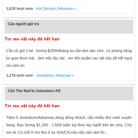
1,630 lượt xem
·
Hot Springs
,
Arkansas
»
Cần người giữ trẻ
Tin rao vặt này đã hết hạn
Cần cô giữ 2 bé , lương $2000/tháng ko cần làm việc nhà , có phòng riêng
ko gian thoả mái , làm việc lâu dài , xin liên lạc[tin rao vặt này đã hết hạn]
cin cảm ơn
1,276 lượt xem
·
Jonesboro
,
Arkansas
»
Cần Thợ Nail In Jonesboro AR
Tin rao vặt này đã hết hạn
Tiệm ở Jonesboro/Arkansas đang đông khách, cần nhiều thợ nails xuyên
bang. Bao lương $1,200 - 1,500/ tuần tuỳ theo tay nghề trên ăn chia. Chủ
vui vẻ, Có chỗ ở cho thợ ở xa. Anh/Chị nào cần việc làm ổn...