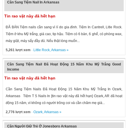
Cần Sang Tiệm Nail In Arkansas
Tin rao vặt này đã hết hạn
ĐÃ BÁN Tiệm nails cần sang vì lí do gia đình. Tiệm In Cantrell, Litle Rock.
Tiệm ở khu Mỹ trắng, giá cao, tip hậu. Tiệm có 6 bàn, 6 ghế, có phòng wax,
máy giặt, máy sấy đầy đủ. Nếu thật lòng muốn...
5,261 lượt xem
·
Little Rock
,
Arkansas
»
Cần Sang Tiệm Nail Đã Hoạt Động 15 Năm Khu Mỹ Trắng Good
Income
Tin rao vặt này đã hết hạn
Cần Sang Tiệm Nails Đã Hoạt Động 15 Năm Khu Mỹ Trắng In Ozark,
Arkansas Tiệm T S Nails In [tin rao vặt này đã hết hạn] Ozark, AR đã hoạt
động 15 năm, vì không có người trông coi và cần chăm mẹ già...
2,776 lượt xem
·
Ozark
,
Arkansas
»
Cần Người Giữ Trẻ Ở Jonesboro Arkansas