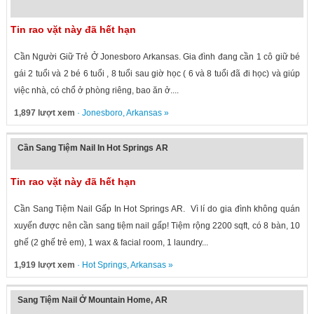
Tin rao vặt này đã hết hạn
Cần Người Giữ Trẻ Ở Jonesboro Arkansas. Gia đình đang cần 1 cô giữ bé
gái 2 tuổi và 2 bé 6 tuổi , 8 tuổi sau giờ học ( 6 và 8 tuổi đã đi học) và giúp
việc nhà, có chổ ở phòng riêng, bao ăn ở....
1,897 lượt xem
·
Jonesboro
,
Arkansas
»
Cần Sang Tiệm Nail In Hot Springs AR
Tin rao vặt này đã hết hạn
Cần Sang Tiệm Nail Gấp In Hot Springs AR. Vì lí do gia đình không quán
xuyến được nên cần sang tiệm nail gấp! Tiệm rộng 2200 sqft, có 8 bàn, 10
ghế (2 ghế trẻ em), 1 wax & facial room, 1 laundry...
1,919 lượt xem
·
Hot Springs
,
Arkansas
»
Sang Tiệm Nail Ở Mountain Home, AR