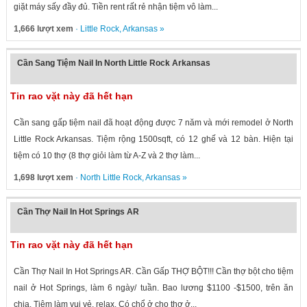
giặt máy sấy đầy đủ. Tiền rent rất rẻ nhận tiệm vô làm...
1,666 lượt xem
·
Little Rock
,
Arkansas
»
Cần Sang Tiệm Nail In North Little Rock Arkansas
Tin rao vặt này đã hết hạn
Cần sang gấp tiệm nail đã hoạt động được 7 năm và mới remodel ở North
Little Rock Arkansas. Tiệm rộng 1500sqft, có 12 ghế và 12 bàn. Hiện tại
tiệm có 10 thợ (8 thợ giỏi làm từ A-Z và 2 thợ làm...
1,698 lượt xem
·
North Little Rock
,
Arkansas
»
Cần Thợ Nail In Hot Springs AR
Tin rao vặt này đã hết hạn
Cần Thợ Nail In Hot Springs AR. Cần Gấp THỢ BỘT!!! Cần thợ bột cho tiệm
nail ở Hot Springs, làm 6 ngày/ tuần. Bao lương $1100 -$1500, trên ăn
chia. Tiệm làm vui vẻ, relax. Có chổ ở cho thợ ở...