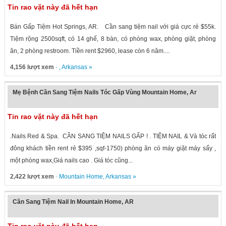
Tin rao vặt này đã hết hạn
Bán Gấp Tiệm Hot Springs, AR. Cần sang tiệm nail với giá cực rẻ $55k.
Tiệm rộng 2500sqft, có 14 ghế, 8 bàn, có phòng wax, phòng giặt, phòng
ăn, 2 phòng restroom. Tiền rent $2960, lease còn 6 năm....
4,156 lượt xem
· ,
Arkansas
»
Mẹ Bệnh Cần Sang Tiệm Nails Tóc Gấp Vùng Mountain Home, Ar
Tin rao vặt này đã hết hạn
.Nails Red & Spa. CẦN SANG TIỆM NAILS GẤP ! . TIỆM NAIL & Và tóc rất
đông khách tiền rent rẻ $395 ,sqf-1750) phòng ăn có máy giặt máy sấy ,
một phòng wax,Giá nails cao . Giá tóc cũng...
2,422 lượt xem
·
Mountain Home
,
Arkansas
»
Cần Sang Tiệm Nail In Mountain Home, AR