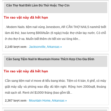
Cần Thợ Nail Biết Làm Đủ Thứ Hoặc Thợ Ctn
Tin rao vặt này đã hết hạn
. Modern Nails. tiệm nail vùng Jonesboro, AR CẦN THỢ NAILS nam/nữ biết
làm đủ thứ, bao lương $900/tuần (6 ngày) hoặc thợ chân tay nước. Có chỗ
ở cho thợ ở xa. Muốn biết thêm chi tiết xin vui lòng liên...
2,140 lượt xem
·
Jacksonville
,
Arkansas
»
Cần Sang Tiệm Nail In Mountain Home Thích Hợp Cho Gia Đình
Tin rao vặt này đã hết hạn
Cần sang tiệm nail vì move đi tiểu bang khác. Tiệm có 6 bàn, 6 ghế, có máy
giặt máy sấy và phòng wax đầy đủ tiện nghi. Rộng hơn 2000sqft, thoáng
mát sạch sẽ. Rent chỉ $1000/ tháng (bao gồm tất...
2,367 lượt xem
·
Mountain Home
,
Arkansas
»