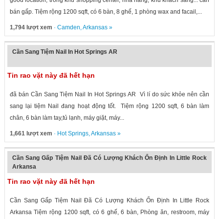
good location, trong khu shopping center, nhà hàng, khu khách sang... cần
bán gấp. Tiệm rộng 1200 sqft, có 6 bàn, 8 ghế, 1 phòng wax and facail,...
1,794 lượt xem
·
Camden
,
Arkansas
»
Cần Sang Tiệm Nail In Hot Springs AR
Tin rao vặt này đã hết hạn
đã bán Cần Sang Tiệm Nail In Hot Springs AR Vì lí do sức khỏe nên cần
sang lại tiệm Nail đang hoạt động tốt. Tiệm rộng 1200 sqft, 6 bàn làm
chân, 6 bàn làm tay,tủ lạnh, máy giặt, máy...
1,661 lượt xem
·
Hot Springs
,
Arkansas
»
Cần Sang Gấp Tiệm Nail Đã Có Lượng Khách Ổn Định In Little Rock
Arkansa
Tin rao vặt này đã hết hạn
Cần Sang Gấp Tiệm Nail Đã Có Lượng Khách Ổn Định In Little Rock
Arkansa Tiệm rộng 1200 sqft, có 6 ghế, 6 bàn, Phòng ăn, restroom, máy