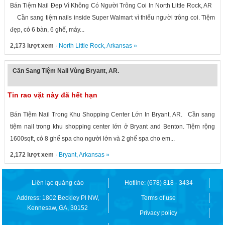
Bán Tiệm Nail Đẹp Vì Không Có Người Trông Coi In North Little Rock, AR
Cần sang tiệm nails inside Super Walmart vì thiếu người trông coi. Tiệm
đẹp, có 6 bàn, 6 ghế, máy...
2,173 lượt xem
·
North Little Rock
,
Arkansas
»
Cần Sang Tiệm Nail Vùng Bryant, AR.
Tin rao vặt này đã hết hạn
Bán Tiệm Nail Trong Khu Shopping Center Lớn In Bryant, AR. Cần sang
tiệm nail trong khu shopping center lớn ở Bryant and Benton. Tiệm rộng
1600sqft, có 8 ghế spa cho người lớn và 2 ghế spa cho em...
2,172 lượt xem
·
Bryant
,
Arkansas
»
Liên lạc quảng cáo
Hotline: (678) 818 - 3434
Address: 1802 Beckley Pl NW,
Terms of use
Kennesaw, GA, 30152
Privacy policy