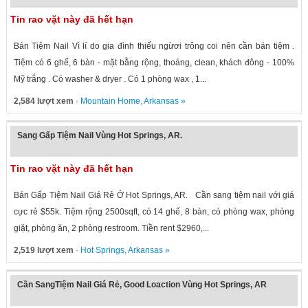
Tin rao vặt này đã hết hạn
Bán Tiệm Nail Vì lí do gia đình thiếu ngừơi trông coi nên cần bán tiệm .
Tiệm có 6 ghế, 6 bàn - mặt bằng rộng, thoáng, clean, khách đông - 100%
Mỹ trắng . Có washer & dryer . Có 1 phòng wax , 1...
2,584 lượt xem
·
Mountain Home
,
Arkansas
»
Sang Gấp Tiệm Nail Vùng Hot Springs, AR.
Tin rao vặt này đã hết hạn
Bán Gấp Tiệm Nail Giá Rẻ Ở Hot Springs, AR. Cần sang tiệm nail với giá
cực rẻ $55k. Tiệm rộng 2500sqft, có 14 ghế, 8 bàn, có phòng wax, phòng
giặt, phòng ăn, 2 phòng restroom. Tiền rent $2960,...
2,519 lượt xem
·
Hot Springs
,
Arkansas
»
Cần SangTiệm Nail Giá Rẻ, Good Loaction Vùng Hot Springs, AR