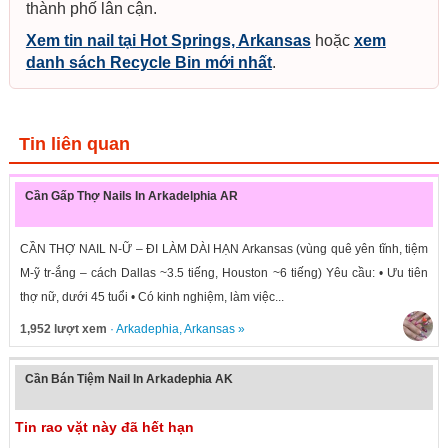
thành phố lân cận.
Xem tin nail tại Hot Springs, Arkansas
hoặc
xem
danh sách Recycle Bin mới nhất
.
Tin liên quan
Cần Gấp Thợ Nails In Arkadelphia AR
CẦN THỢ NAIL N-Ữ – ĐI LÀM DÀI HẠN Arkansas (vùng quê yên tĩnh, tiệm
M-ỹ tr-ắng – cách Dallas ~3.5 tiếng, Houston ~6 tiếng) Yêu cầu: • Ưu tiên
thợ nữ, dưới 45 tuổi • Có kinh nghiệm, làm việc...
1,952 lượt xem
·
Arkadephia
,
Arkansas
»
Cần Bán Tiệm Nail In Arkadephia AK
Tin rao vặt này đã hết hạn