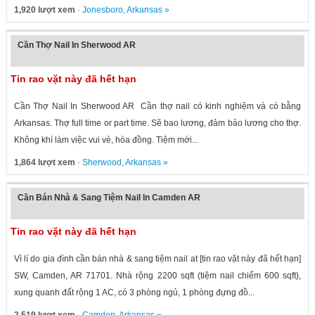
1,920 lượt xem
·
Jonesboro
,
Arkansas
»
Cần Thợ Nail In Sherwood AR
Tin rao vặt này đã hết hạn
Cần Thợ Nail In Sherwood AR Cần thợ nail có kinh nghiệm và có bằng
Arkansas. Thợ full time or part time. Sẽ bao lương, đảm bảo lương cho thợ.
Không khí làm việc vui vẻ, hòa đồng. Tiệm mới...
1,864 lượt xem
·
Sherwood
,
Arkansas
»
Cần Bán Nhà & Sang Tiệm Nail In Camden AR
Tin rao vặt này đã hết hạn
Vì lí do gia đình cần bán nhà & sang tiệm nail at [tin rao vặt này đã hết hạn]
SW, Camden, AR 71701. Nhà rộng 2200 sqft (tiệm nail chiếm 600 sqft),
xung quanh đất rộng 1 AC, có 3 phòng ngủ, 1 phòng đựng đồ...