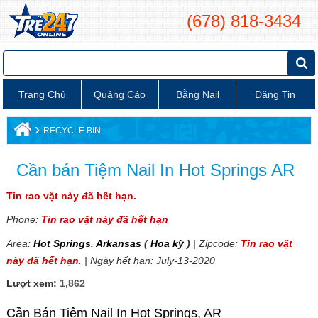
(678) 818-3434
Trang Chủ
Quảng Cáo
Bằng Nail
Đăng Tin
›
RECYCLE BIN
Cần bán Tiệm Nail In Hot Springs AR
Tin rao vặt này đã hết hạn.
Phone:
Tin rao vặt này đã hết hạn
Area:
Hot Springs
,
Arkansas
(
Hoa kỳ
)
| Zipcode:
Tin rao vặt
này đã hết hạn
. | Ngày hết hạn: July-13-2020
Lượt xem:
1,862
Cần Bán Tiệm Nail In Hot Springs, AR