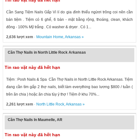
Tin rao vặt này đã hết hạn
Cần Sang Tiệm Nails Gấp Vì lí do gia đình thiếu ngừơi trông coi nên cần
bán tiệm . Tiệm có 6 ghế, 6 bàn - mặt bằng rộng, thoáng, clean, khách
đông - 100% Mỹ trắng . Có washer & dryer . Có 1...
2,636 lượt xem
·
Mountain Home
,
Arkansas
»
Cần Thợ Nails in North Little Rock Arkansas
Tin rao vặt này đã hết hạn
Tiệm : Posh Nails & Spa Cần Thợ Nails in North Little Rock Arkansas. Tiệm
đang cần tìm gấp 2 thợ nails, biết làm everything bao lương $800 / tuần (
trên ăn chia ) hoặc ăn chia tùy ý thợ ! Tiệm ở khu 70%...
2,261 lượt xem
·
North Little Rock
,
Arkansas
»
Cần Thợ Nails In Maumelle, AR
Tin rao vặt này đã hết hạn