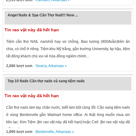
2,519 lượt xem
·
Camden
,
Arkansas
»
Angel Nails & Spa Cần Thợ Nail!!! New ...
Tin rao vặt này đã hết hạn
Tiệm cần thợ NAIL nam/nữ hay vợ chồng, Bao lương (900/tuần)trên ăn
chia, có chổ ở riêng. Tiệm khu Mỹ trắng, gần trường University, tip hậu, tiệm
rất đông khách chủ vui vẻ hòa đồng ngiêm chỉnh...
2,086 lượt xem
·
Searcy
,
Arkansas
»
Top 10 Nails Cần thợ nails và sang tiệm nails
Tin rao vặt này đã hết hạn
Cần thợ nails làm tay chân nước, biết làm bột càng tốt. Cần sang tiệm nails
ở vùng Bentonville gần Walmart home office. Ai thật lòng muốn mua xin
liên lạc: Kim Tiệm :[tin rao vặt này đã hết hạn] hoặc Cell :[tin rao vặt này đã
hết hạn]
1,990 lượt xem
·
Bentonville
,
Arkansas
»