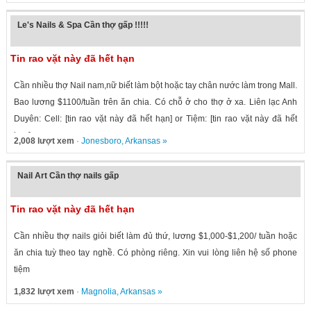
Le's Nails & Spa Cần thợ gấp !!!!!
Tin rao vặt này đã hết hạn
Cần nhiều thợ Nail nam,nữ biết làm bột hoặc tay chân nước làm trong Mall.
Bao lương $1100/tuần trên ăn chia. Có chỗ ở cho thợ ở xa. Liên lạc Anh
Duyên: Cell: [tin rao vặt này đã hết hạn] or Tiệm: [tin rao vặt này đã hết
hạn].
2,008 lượt xem
·
Jonesboro
,
Arkansas
»
Nail Art Cần thợ nails gấp
Tin rao vặt này đã hết hạn
Cần nhiều thợ nails giỏi biết làm đủ thứ, lương $1,000-$1,200/ tuần hoặc
ăn chia tuỳ theo tay nghề. Có phòng riêng. Xin vui lòng liên hệ số phone
tiệm
1,832 lượt xem
·
Magnolia
,
Arkansas
»