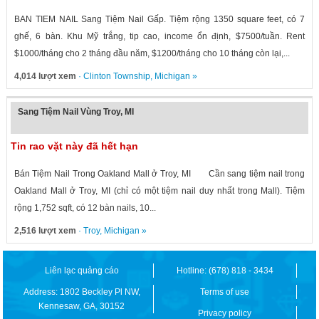
BAN TIEM NAIL Sang Tiệm Nail Gấp. Tiệm rộng 1350 square feet, có 7
ghế, 6 bàn. Khu Mỹ trắng, tip cao, income ổn định, $7500/tuần. Rent
$1000/tháng cho 2 tháng đầu năm, $1200/tháng cho 10 tháng còn lại,...
4,014 lượt xem
·
Clinton Township
,
Michigan
»
Sang Tiệm Nail Vùng Troy, MI
Tin rao vặt này đã hết hạn
Bán Tiệm Nail Trong Oakland Mall ở Troy, MI Cần sang tiệm nail trong
Oakland Mall ở Troy, MI (chỉ có một tiệm nail duy nhất trong Mall). Tiệm
rộng 1,752 sqft, có 12 bàn nails, 10...
2,516 lượt xem
·
Troy
,
Michigan
»
Liên lạc quảng cáo
Hotline: (678) 818 - 3434
Address: 1802 Beckley Pl NW,
Terms of use
Kennesaw, GA, 30152
Privacy policy