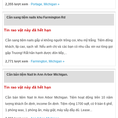
2,355 lượt xem
·
Portage
,
Michigan
»
Cần sang tiệm nails khu Farmington Rd
Tin rao vặt này đã hết hạn
Cần sang tiệm nails gấp vì không người trông coi, khu mỹ trắng. Tiệm đông
khách, típ cao, sạch sẽ. Nếu anh chị và các bạn có nhu cầu xin vui lòng gọi
gặp Truong! Rất hân hạnh được đón tiếp,...
2,771 lượt xem
·
Farmington
,
Michigan
»
Cần bán tiệm Nail In Ann Arbor Michigan.
Tin rao vặt này đã hết hạn
Cần bán tiệm Nail In Ann Arbor Michigan. Tiệm hoạt động trên 10 năm
lượng khách ổn định, income ổn định. Tiệm rộng 1700 sqft, có 9 bàn 6 ghế,
1 phòng wax, 1 phòng ăn, máy giặt, máy sấy đầy đủ. Lease...