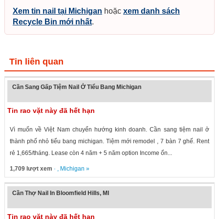
Xem tin nail tại Michigan
hoặc
xem danh sách
Recycle Bin mới nhất
.
Tin liên quan
Cần Sang Gấp Tiệm Nail Ở Tiểu Bang Michigan
Tin rao vặt này đã hết hạn
Vì muốn về Việt Nam chuyển hướng kinh doanh. Cần sang tiệm nail ở
thành phố nhỏ tiểu bang michigan. Tiệm mới remodel , 7 bàn 7 ghế. Rent
rẻ 1,665/tháng. Lease còn 4 năm + 5 năm option Income ổn...
1,709 lượt xem
· ,
Michigan
»
Cần Thợ Nail In Bloomfield Hills, MI
Tin rao vặt này đã hết hạn