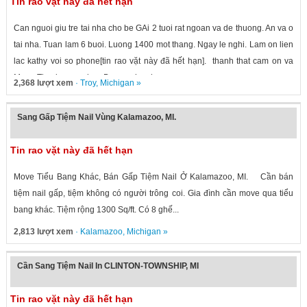
Tin rao vặt này đã hết hạn
Can nguoi giu tre tai nha cho be GAi 2 tuoi rat ngoan va de thuong. An va o
tai nha. Tuan lam 6 buoi. Luong 1400 mot thang. Ngay le nghi. Lam on lien
lac kathy voi so phone[tin rao vặt này đã hết hạn]. thanh that cam on va
Mong Tim duoc me bao Duong cho chau.
2,368 lượt xem
·
Troy
,
Michigan
»
Sang Gấp Tiệm Nail Vùng Kalamazoo, MI.
Tin rao vặt này đã hết hạn
Move Tiểu Bang Khác, Bán Gấp Tiệm Nail Ở Kalamazoo, MI. Cần bán
tiệm nail gấp, tiệm không có người trông coi. Gia đình cần move qua tiểu
bang khác. Tiệm rộng 1300 Sq/ft. Có 8 ghế...
2,813 lượt xem
·
Kalamazoo
,
Michigan
»
Cần Sang Tiệm Nail In CLINTON-TOWNSHIP, MI
Tin rao vặt này đã hết hạn