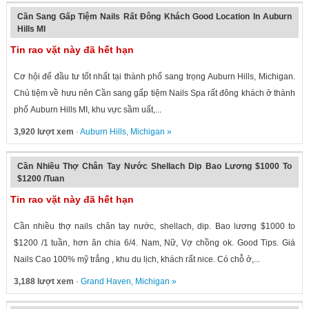
Cần Sang Gấp Tiệm Nails Rất Đông Khách Good Location In Auburn
Hills MI
Tin rao vặt này đã hết hạn
Cơ hội để đầu tư tốt nhất tại thành phố sang trọng Auburn Hills, Michigan.
Chủ tiệm về hưu nên Cần sang gấp tiệm Nails Spa rất đông khách ở thành
phố Auburn Hills MI, khu vực sầm uất,...
3,920 lượt xem
·
Auburn Hills
,
Michigan
»
Cần Nhiều Thợ Chân Tay Nước Shellach Dip Bao Lương $1000 To
$1200 /Tuan
Tin rao vặt này đã hết hạn
Cần nhiều thợ nails chân tay nước, shellach, dip. Bao lương $1000 to
$1200 /1 tuần, hơn ăn chia 6/4. Nam, Nữ, Vợ chồng ok. Good Tips. Giá
Nails Cao 100% mỹ trắng , khu du lịch, khách rất nice. Có chỗ ở,...
3,188 lượt xem
·
Grand Haven
,
Michigan
»