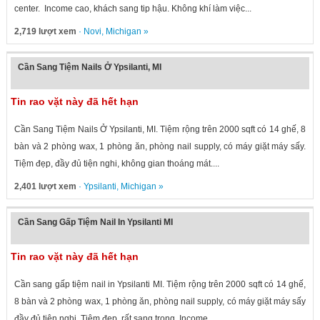
center. Income cao, khách sang tip hậu. Không khí làm việc...
2,719 lượt xem
·
Novi
,
Michigan
»
Cần Sang Tiệm Nails Ở Ypsilanti, MI
Tin rao vặt này đã hết hạn
Cần Sang Tiệm Nails Ở Ypsilanti, MI. Tiệm rộng trên 2000 sqft có 14 ghế, 8
bàn và 2 phòng wax, 1 phòng ăn, phòng nail supply, có máy giặt máy sấy.
Tiệm đẹp, đầy đủ tiện nghi, không gian thoáng mát....
2,401 lượt xem
·
Ypsilanti
,
Michigan
»
Cần Sang Gấp Tiệm Nail In Ypsilanti MI
Tin rao vặt này đã hết hạn
Cần sang gấp tiệm nail in Ypsilanti MI. Tiệm rộng trên 2000 sqft có 14 ghế,
8 bàn và 2 phòng wax, 1 phòng ăn, phòng nail supply, có máy giặt máy sấy
đầy đủ tiện nghi. Tiệm đẹp, rất sang trọng. Income...