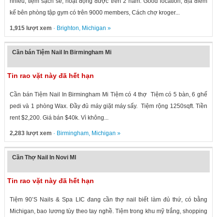
nhiều, tiệm sạch sẽ, hoạt động được trên 2 năm. Good location, địa điểm
kế bên phòng tập gym có trên 9000 members, Cách chợ kroger...
1,915 lượt xem
·
Brighton
,
Michigan
»
Cần bán Tiệm Nail In Birmingham Mi
Tin rao vặt này đã hết hạn
Cần bán Tiệm Nail In Birmingham Mi Tiệm có 4 thợ Tiệm có 5 bàn, 6 ghế
pedi và 1 phòng Wax. Đầy đủ máy giặt máy sấy. Tiệm rộng 1250sqft. Tiền
rent $2,200. Giá bán $40k. Vì không...
2,283 lượt xem
·
Birmingham
,
Michigan
»
Cần Thợ Nail In Novi MI
Tin rao vặt này đã hết hạn
Tiệm 90’S Nails & Spa LIC đang cần thợ nail biết làm đủ thứ, có bằng
Michigan, bao lương tùy theo tay nghề. Tiệm trong khu mỹ trắng, shopping