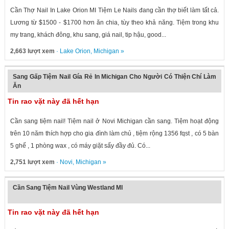
Cần Thợ Nail In Lake Orion MI Tiệm Le Nails đang cần thợ biết làm tất cả.
Lương từ $1500 - $1700 hơn ăn chia, tùy theo khả năng. Tiệm trong khu
my trang, khách đông, khu sang, giá nail, tip hậu, good...
2,663 lượt xem
·
Lake Orion
,
Michigan
»
Sang Gấp Tiệm Nail Gía Rẻ In Michigan Cho Người Có Thiện Chí Làm
Ăn
Tin rao vặt này đã hết hạn
Cần sang tiệm nail! Tiệm nail ở Novi Michigan cần sang. Tiệm hoạt động
trên 10 năm thích hợp cho gia đình làm chủ , tiệm rộng 1356 fqst , có 5 bàn
5 ghế , 1 phòng wax , có máy giặt sấy đầy đủ. Có...
2,751 lượt xem
·
Novi
,
Michigan
»
Cần Sang Tiệm Nail Vùng Westland MI
Tin rao vặt này đã hết hạn