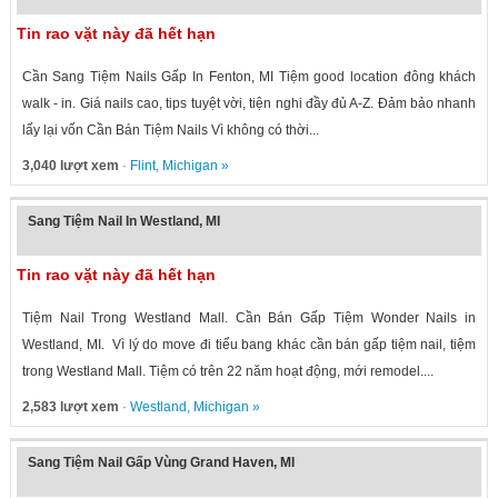
Tin rao vặt này đã hết hạn
Cần Sang Tiệm Nails Gấp In Fenton, MI Tiệm good location đông khách
walk - in. Giá nails cao, tips tuyệt vời, tiện nghi đầy đủ A-Z. Đảm bảo nhanh
lấy lại vốn Cần Bán Tiệm Nails Vì không có thời...
3,040 lượt xem
·
Flint
,
Michigan
»
Sang Tiệm Nail In Westland, MI
Tin rao vặt này đã hết hạn
Tiệm Nail Trong Westland Mall. Cần Bán Gấp Tiệm Wonder Nails in
Westland, MI. Vì lý do move đi tiểu bang khác cần bán gấp tiệm nail, tiệm
trong Westland Mall. Tiệm có trên 22 năm hoạt động, mới remodel....
2,583 lượt xem
·
Westland
,
Michigan
»
Sang Tiệm Nail Gấp Vùng Grand Haven, MI