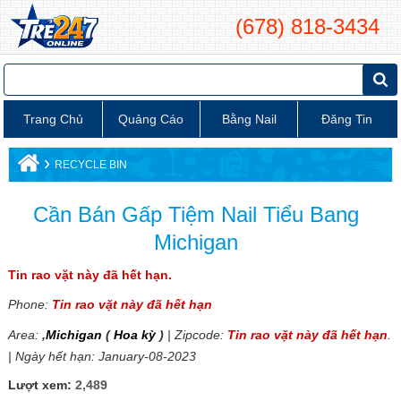
(678) 818-3434
Trang Chủ
Quảng Cáo
Bằng Nail
Đăng Tin
›
RECYCLE BIN
Cần Bán Gấp Tiệm Nail Tiểu Bang
Michigan
Tin rao vặt này đã hết hạn.
Phone:
Tin rao vặt này đã hết hạn
Area:
,
Michigan
(
Hoa kỳ
)
| Zipcode:
Tin rao vặt này đã hết hạn
.
| Ngày hết hạn: January-08-2023
Lượt xem:
2,489