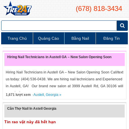
(678) 818-3434
Trang Chủ
Quảng Cáo
Bằng Nail
Đăng Tin
Hiring Nail Technicians in Austell GA – New Salon Opening Soon
Hiring Nail Technicians in Austell GA – New Salon Opening Soon Call/text
us today: (404) 536-0438. We are hiring nail technicians and Experienced
in Austell, GA! Our brand new salon at 3999 Austell Rd, GA 30106 will
open in 4...
1,671 lượt xem
·
Austell
,
Georgia
»
Cần Thợ Nail In Astell Georgia
Tin rao vặt này đã hết hạn