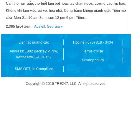
Cần thợ nail gấp, thợ biết làm bột hoặc tay chân nước, Lương cao, tip hậu,
Không khí làm việc vui vẻ, hòa nhã, Công bằng không giành giật. Tiệm mở
cửa Mon-Sat 10 am-8pm, sun 12 pm-6 pm. Tiệm...
2,365 lượt xem
·
Austell
,
Georgia
»
Liên lạc quảng cáo
Hotline: (678) 818 - 3434
Address: 1802 Beckley Pl NW,
Terms of use
Kennesaw, GA, 30152
Privacy policy
SMS OPT -in Compliant
Copyright
©
2016 TRE247. LLC All right reserved.