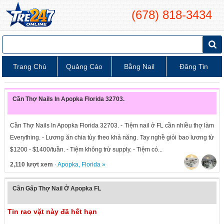
(678) 818-3434
Trang Chủ
Quảng Cáo
Bằng Nail
Đăng Tin
Cần Thợ Nails In Apopka Florida 32703.
Cần Thợ Nails In Apopka Florida 32703. - Tiệm nail ở FL cần nhiều thợ làm
Everything. - Lương ăn chia tùy theo khả năng. Tay nghề giỏi bao lương từ
$1200 - $1400/tuần. - Tiệm không trừ supply. - Tiệm có...
2,110 lượt xem
·
Apopka
,
Florida
»
Cần Gấp Thợ Nail Ở Apopka FL
Tin rao vặt này đã hết hạn