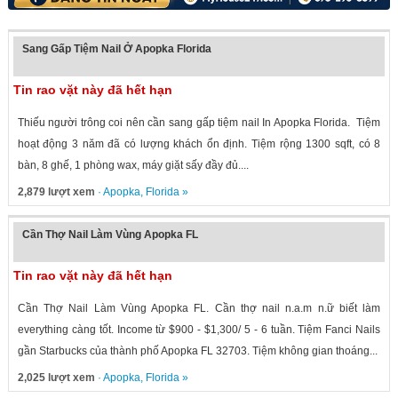
Sang Gấp Tiệm Nail Ở Apopka Florida
Tin rao vặt này đã hết hạn
Thiếu người trông coi nên cần sang gấp tiệm nail In Apopka Florida. Tiệm
hoạt động 3 năm đã có lượng khách ổn định. Tiệm rộng 1300 sqft, có 8
bàn, 8 ghế, 1 phòng wax, máy giặt sấy đầy đủ....
2,879 lượt xem
·
Apopka
,
Florida
»
Cần Thợ Nail Làm Vùng Apopka FL
Tin rao vặt này đã hết hạn
Cần Thợ Nail Làm Vùng Apopka FL. Cần thợ nail n.a.m n.ữ biết làm
everything càng tốt. Income từ $900 - $1,300/ 5 - 6 tuần. Tiệm Fanci Nails
gần Starbucks của thành phố Apopka FL 32703. Tiệm không gian thoáng...
2,025 lượt xem
·
Apopka
,
Florida
»