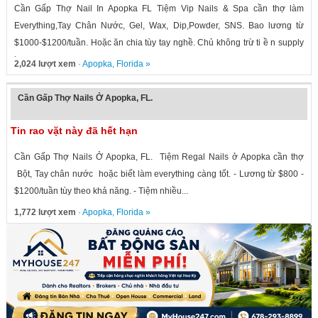
Cần Gấp Thợ Nail In Apopka FL Tiệm Vip Nails & Spa cần thợ làm
Everything,Tay Chân Nước, Gel, Wax, Dip,Powder, SNS. Bao lương từ
$1000-$1200/tuần. Hoặc ăn chia tùy tay nghề. Chủ không trừ ti ề n supply
hay...
2,024 lượt xem
·
Apopka
,
Florida
»
Cần Gấp Thợ Nails Ở Apopka, FL.
Tin rao vặt này đã hết hạn
Cần Gấp Thợ Nails Ở Apopka, FL. Tiệm Regal Nails ở Apopka cần thợ
Bột, Tay chân nước hoặc biết làm everything càng tốt. - Lương từ $800 -
$1200/tuần tùy theo khả năng. - Tiệm nhiều...
1,772 lượt xem
·
Apopka
,
Florida
»